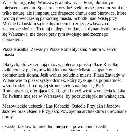
Wisła to kręgosłup Warszawy, a bulwary stały się ulubionym
miejscem spotkań. Spacerując wzdłuż rzeki, masz przed oczami nie
tylko naturę, ale i imponujące drapacze chmur oraz biurowce, które
tworzą nowoczesną panoramę miasta. Schodki nad Wisłą przy
Moście Gdańskim są idealnym tłem do zdjęć, zwłaszcza o
zachodzie słońca. To tutaj najlepiej widać, jak dynamicznie rozwija
się Warszawa, nie tracąc przy tym swojego nadrzecznego
charakteru.
Plaża Rusałka, Zawady i Plaża Romantyczna: Natura w sercu
miasta
Dla tych, którzy szukają dziczy, polecam praską Plażę Rusałkę –
dziki teren z pięknym widokiem na Stare Miasto skąpane w
promieniach słońca. Jeśli wolisz południe miasta, Plaża Zawady w
Wilanowie to piaszczysty odcinek, który zyskuje na popularności
wśród rodzin. Po drugiej stronie rzeki znajduje się Plaża
Romantyczna, oferująca leżaki, grill i możliwość wynajęcia kajaka.
To świetne miejsca w Warszawie, by poczuć się jak na wakacjach.
Mazowieckie ucieczki: Las Kabacki, Osiedle Przyjaźń i Jazdów
Jazdów oraz Osiedle Przyjaźń: Powojenna architektura i drewniane
domy
Osiedle Jazdów to unikalne miejsce – powojenne osiedle