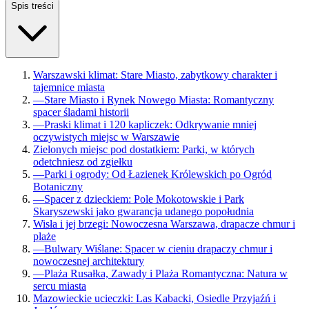
Spis treści
Warszawski klimat: Stare Miasto, zabytkowy charakter i
tajemnice miasta
—
Stare Miasto i Rynek Nowego Miasta: Romantyczny
spacer śladami historii
—
Praski klimat i 120 kapliczek: Odkrywanie mniej
oczywistych miejsc w Warszawie
Zielonych miejsc pod dostatkiem: Parki, w których
odetchniesz od zgiełku
—
Parki i ogrody: Od Łazienek Królewskich po Ogród
Botaniczny
—
Spacer z dzieckiem: Pole Mokotowskie i Park
Skaryszewski jako gwarancja udanego popołudnia
Wisła i jej brzegi: Nowoczesna Warszawa, drapacze chmur i
plaże
—
Bulwary Wiślane: Spacer w cieniu drapaczy chmur i
nowoczesnej architektury
—
Plaża Rusałka, Zawady i Plaża Romantyczna: Natura w
sercu miasta
Mazowieckie ucieczki: Las Kabacki, Osiedle Przyjaźń i