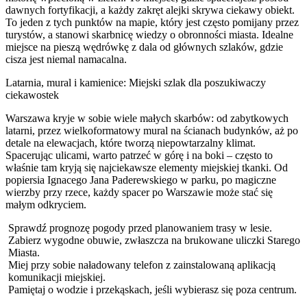
dawnych fortyfikacji, a każdy zakręt alejki skrywa ciekawy obiekt.
To jeden z tych punktów na mapie, który jest często pomijany przez
turystów, a stanowi skarbnicę wiedzy o obronności miasta. Idealne
miejsce na pieszą wędrówkę z dala od głównych szlaków, gdzie
cisza jest niemal namacalna.
Latarnia, mural i kamienice: Miejski szlak dla poszukiwaczy
ciekawostek
Warszawa kryje w sobie wiele małych skarbów: od zabytkowych
latarni, przez wielkoformatowy mural na ścianach budynków, aż po
detale na elewacjach, które tworzą niepowtarzalny klimat.
Spacerując ulicami, warto patrzeć w górę i na boki – często to
właśnie tam kryją się najciekawsze elementy miejskiej tkanki. Od
popiersia Ignacego Jana Paderewskiego w parku, po magiczne
wierzby przy rzece, każdy spacer po Warszawie może stać się
małym odkryciem.
Sprawdź prognozę pogody przed planowaniem trasy w lesie.
Zabierz wygodne obuwie, zwłaszcza na brukowane uliczki Starego
Miasta.
Miej przy sobie naładowany telefon z zainstalowaną aplikacją
komunikacji miejskiej.
Pamiętaj o wodzie i przekąskach, jeśli wybierasz się poza centrum.