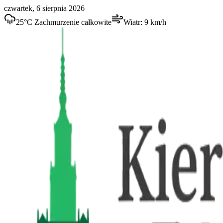
czwartek, 6 sierpnia 2026
25
°C
Zachmurzenie całkowite
Wiatr:
9
km/h