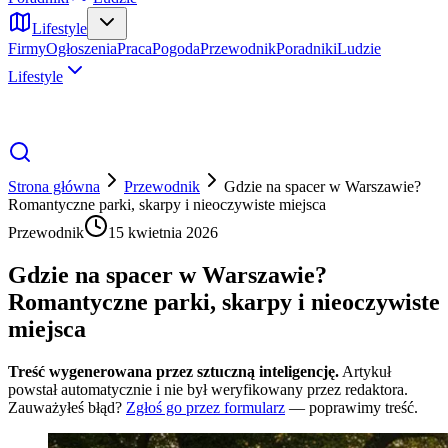
Lifestyle
Firmy
Ogłoszenia
Praca
Pogoda
Przewodnik
Poradniki
Ludzie
Lifestyle
Strona główna
Przewodnik
Gdzie na spacer w Warszawie?
Romantyczne parki, skarpy i nieoczywiste miejsca
Przewodnik
15 kwietnia 2026
Gdzie na spacer w Warszawie?
Romantyczne parki, skarpy i nieoczywiste
miejsca
Treść wygenerowana przez sztuczną inteligencję.
Artykuł
powstał automatycznie i nie był weryfikowany przez redaktora.
Zauważyłeś błąd?
Zgłoś go przez formularz
— poprawimy treść.