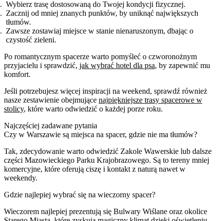
Wybierz trasę dostosowaną do Twojej kondycji fizycznej.
Zacznij od mniej znanych punktów, by uniknąć największych
tłumów.
Zawsze zostawiaj miejsce w stanie nienaruszonym, dbając o
czystość zieleni.
Po romantycznym spacerze warto pomyśleć o czworonożnym
przyjacielu i sprawdzić,
jak wybrać hotel dla psa
, by zapewnić mu
komfort.
Jeśli potrzebujesz więcej inspiracji na weekend, sprawdź również
nasze zestawienie obejmujące
najpiękniejsze trasy spacerowe w
stolicy
, które warto odwiedzić o każdej porze roku.
Najczęściej zadawane pytania
Czy w Warszawie są miejsca na spacer, gdzie nie ma tłumów?
Tak, zdecydowanie warto odwiedzić Zakole Wawerskie lub dalsze
części Mazowieckiego Parku Krajobrazowego. Są to tereny mniej
komercyjne, które oferują ciszę i kontakt z naturą nawet w
weekendy.
Gdzie najlepiej wybrać się na wieczorny spacer?
Wieczorem najlepiej prezentują się Bulwary Wiślane oraz okolice
Starego Miasta, które zyskują magiczny klimat dzięki oświetleniu.