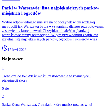
Parki w Warszawie: lista najpiękniejszych parków
miejskich i ogrodów
Wybór odpowiedniego miejsca na odpoczynek w tak rozległej
metropolii jak Warszawa bywa wyzwaniem, dlatego przygotowałem
zestawienie, które pozwoli Ci szybko odnaleźć najbardziej
wartościowe tereny rekreacyjne. W tym przewodniku znajdziesz
rzetelną listę najciekawszych parków, ogrodów i skwerów wraz
15 kwi 2026
Najnowsze
1
Trehaloza co to? Właściwości, zastosowanie w kosmetyce i
pielęgnacji skóry
6 sie
2
Saska Kępa Warszawa: 7 atrakcji, które musisz poznać w tej