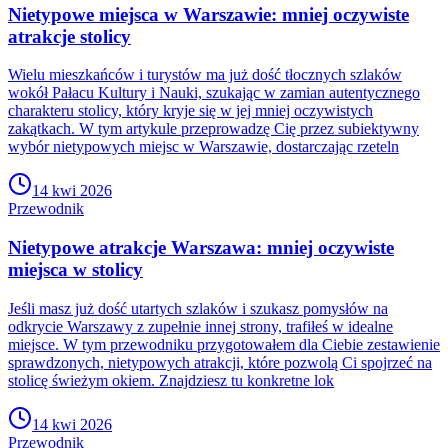
Nietypowe miejsca w Warszawie: mniej oczywiste
atrakcje stolicy
Wielu mieszkańców i turystów ma już dość tłocznych szlaków
wokół Pałacu Kultury i Nauki, szukając w zamian autentycznego
charakteru stolicy, który kryje się w jej mniej oczywistych
zakątkach. W tym artykule przeprowadzę Cię przez subiektywny
wybór nietypowych miejsc w Warszawie, dostarczając rzeteln
14 kwi 2026
Przewodnik
Nietypowe atrakcje Warszawa: mniej oczywiste
miejsca w stolicy
Jeśli masz już dość utartych szlaków i szukasz pomysłów na
odkrycie Warszawy z zupełnie innej strony, trafiłeś w idealne
miejsce. W tym przewodniku przygotowałem dla Ciebie zestawienie
sprawdzonych, nietypowych atrakcji, które pozwolą Ci spojrzeć na
stolicę świeżym okiem. Znajdziesz tu konkretne lok
14 kwi 2026
Przewodnik