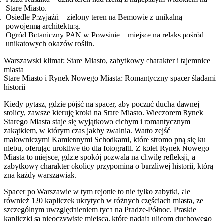
Stare Miasto.
Osiedle Przyjaźń – zielony teren na Bemowie z unikalną
powojenną architekturą.
Ogród Botaniczny PAN w Powsinie – miejsce na relaks pośród
unikatowych okazów roślin.
Warszawski klimat: Stare Miasto, zabytkowy charakter i tajemnice
miasta
Stare Miasto i Rynek Nowego Miasta: Romantyczny spacer śladami
historii
Kiedy pytasz, gdzie pójść na spacer, aby poczuć ducha dawnej
stolicy, zawsze kieruję kroki na Stare Miasto. Wieczorem Rynek
Starego Miasta staje się wyjątkowo cichym i romantycznym
zakątkiem, w którym czas jakby zwalnia. Warto zejść
malowniczymi Kamiennymi Schodkami, które stromo pną się ku
niebu, oferując urokliwe tło dla fotografii. Z kolei Rynek Nowego
Miasta to miejsce, gdzie spokój pozwala na chwilę refleksji, a
zabytkowy charakter okolicy przypomina o burzliwej historii, którą
zna każdy warszawiak.
Spacer po Warszawie w tym rejonie to nie tylko zabytki, ale
również 120 kapliczek ukrytych w różnych częściach miasta, ze
szczególnym uwzględnieniem tych na Pradze-Północ. Praskie
kapliczki są nieoczywiste miejsca, które nadają ulicom duchowego