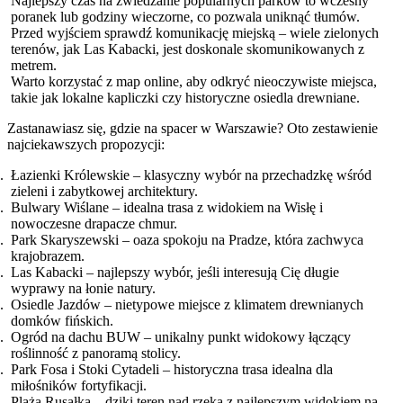
Najlepszy czas na zwiedzanie popularnych parków to wczesny
poranek lub godziny wieczorne, co pozwala uniknąć tłumów.
Przed wyjściem sprawdź komunikację miejską – wiele zielonych
terenów, jak Las Kabacki, jest doskonale skomunikowanych z
metrem.
Warto korzystać z map online, aby odkryć nieoczywiste miejsca,
takie jak lokalne kapliczki czy historyczne osiedla drewniane.
Zastanawiasz się, gdzie na spacer w Warszawie? Oto zestawienie
najciekawszych propozycji:
Łazienki Królewskie – klasyczny wybór na przechadzkę wśród
zieleni i zabytkowej architektury.
Bulwary Wiślane – idealna trasa z widokiem na Wisłę i
nowoczesne drapacze chmur.
Park Skaryszewski – oaza spokoju na Pradze, która zachwyca
krajobrazem.
Las Kabacki – najlepszy wybór, jeśli interesują Cię długie
wyprawy na łonie natury.
Osiedle Jazdów – nietypowe miejsce z klimatem drewnianych
domków fińskich.
Ogród na dachu BUW – unikalny punkt widokowy łączący
roślinność z panoramą stolicy.
Park Fosa i Stoki Cytadeli – historyczna trasa idealna dla
miłośników fortyfikacji.
Plaża Rusałka – dziki teren nad rzeką z najlepszym widokiem na