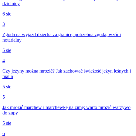
dzielnicy
6 sie
3
Zgoda na wyjazd dziecka za granicę: potrzebna zgoda, wzór i
notarialny
5 sie
4
Czy jeżyny można mrozić? Jak zachować świeżość jeżyn leśnych i
malin
5 sie
5
Jak mrozić marchew i marchewkę na zimę: warto mrozić warzywo
do zupy
5 sie
6