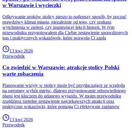
w Warszawie i wycieczki
Odkrywanie uroków stolicy pieszo to najlepszy sposób, by poczuć
prawdziwy klimat miasta, niezależnie od tego, czy szukasz
wytchnienia w zieleni, czy inspirującej lekcji historii. W tym
przewodniku przygotowałem dla Ciebie zestawienie sprawdzonych
tras i praktycznych wskazówek, które pozwolą Ci zapla
13 kwi 2026
Przewodnik
Co zwiedzić w Warszawie: atrakcje stolicy Polski
warte zobaczenia
Planowanie wizyty w stolicy może być przytłaczające ze względu
na ogromny wybór miejsc, dlatego przygotowanie odpowiedniego
planu jest kluczem do udanego wyjazdu. W moim przewodniku
znajdziesz rzetelne zestawienie najciekawszych atrakcji oraz
praktyczne wskazówki, które pomogą Ci efektywnie zaplanow
13 kwi 2026
Przewodnik