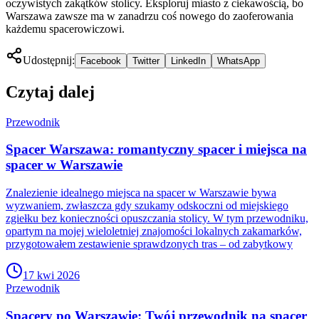
oczywistych zakątków stolicy. Eksploruj miasto z ciekawością, bo
Warszawa zawsze ma w zanadrzu coś nowego do zaoferowania
każdemu spacerowiczowi.
Udostępnij:
Facebook
Twitter
LinkedIn
WhatsApp
Czytaj dalej
Przewodnik
Spacer Warszawa: romantyczny spacer i miejsca na
spacer w Warszawie
Znalezienie idealnego miejsca na spacer w Warszawie bywa
wyzwaniem, zwłaszcza gdy szukamy odskoczni od miejskiego
zgiełku bez konieczności opuszczania stolicy. W tym przewodniku,
opartym na mojej wieloletniej znajomości lokalnych zakamarków,
przygotowałem zestawienie sprawdzonych tras – od zabytkowy
17 kwi 2026
Przewodnik
Spacery po Warszawie: Twój przewodnik na spacer