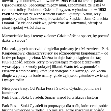
drewnianych domów, zbudowane w
1945 roku
na terenie parku
Ujazdowskiego. Spacerując między nimi, zapominasz, że jesteś w
centrum stolicy. Podobnie Osiedle Przyjaźń, wybudowane w
1952
roku
w związku ze wznoszeniem Pałacu Kultury i Nauki, leży
pomiędzy ulicą Górczewską, Powstańców Śląskich, Jana Olbrachta
i torami. To zielona enklawa, gdzie czas się zatrzymał, oferująca
ciszę i spokój wśród drzew.
Mazowieckie lasy i tereny zielone: Gdzie pójść na spacer, by poczuć
dziką przyrodę?
Dla szukających ucieczki od zgiełku polecany jest Mazowiecki Park
Krajobrazowy, charakteryzujący się różnorodnym krajobrazem – od
lasów po bagna i jeziora. Można tu dojechać pociągiem do stacji
PKP Radość. Jezioro Torfy to wyciszające miejsce z drzewami
wyrastającymi z wody pokrytej liliami. Warto też wspomnieć o
Puszczy Kampinoskiej, która jest dostępna dla każdego, kto kocha
długie wyprawy na łonie natury, gdzie żyją setki gatunków zwierząt
i tysiące roślin.
Nietypowe trasy: Od Parku Fosa i Stoków Cytadeli po murale i
kamienice
Park Fosa i Stoki Cytadeli: Spacer wśród fortyfikacji i historii
Park Fosa i Stoki Cytadeli to propozycja dla osób, które cenią sobie
historię wplecioną w zieleń. To miejsce, gdzie spacerujesz pośród