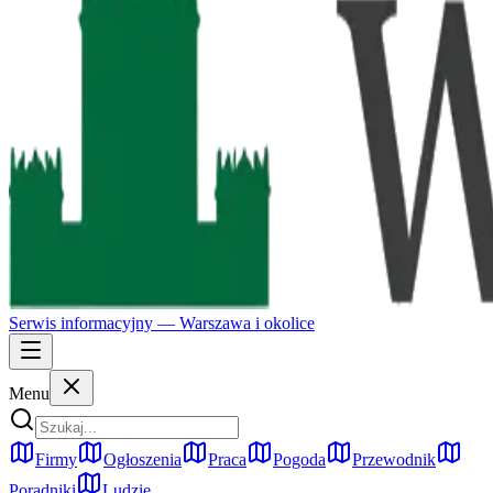
Serwis informacyjny —
Warszawa
i okolice
Menu
Firmy
Ogłoszenia
Praca
Pogoda
Przewodnik
Poradniki
Ludzie