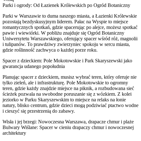
Parki i ogrody: Od Łazienek Królewskich po Ogród Botaniczny
Parki w Warszawie to duma naszego miasta, a Łazienki Królewskie
pozostają bezdyskusyjnym liderem. Pałac na Wyspie to miejsce
romantycznych spotkań, gdzie spacerując po alejce, możesz spotkać
pawie i wiewiórki. W pobliżu znajduje się Ogród Botaniczny
Uniwersytetu Warszawskiego, oferujący spacer wśród róż, magnolii
i tulipanów. To prawdziwy zwierzyniec spokoju w sercu miasta,
gdzie roślinność zachwyca o każdej porze roku.
Spacer z dzieckiem: Pole Mokotowskie i Park Skaryszewski jako
gwarancja udanego popołudnia
Planując spacer z dzieckiem, musisz wybrać teren, który oferuje nie
tylko zieleń, ale i infrastrukturę. Pole Mokotowskie to ogromny
teren, gdzie każdy znajdzie miejsce na piknik, a rozbudowana sieć
ścieżek pozwala na swobodne poruszanie się z wózkiem. Z kolei
jeziorko w Parku Skaryszewskim to miejsce na relaks na łonie
natury, blisko centrum, gdzie dzieci mogą podziwiać ptactwo wodne
i cieszyć się przestrzenią do zabawy.
Wisła i jej brzegi: Nowoczesna Warszawa, drapacze chmur i plaże
Bulwary Wiślane: Spacer w cieniu drapaczy chmur i nowoczesnej
architektury