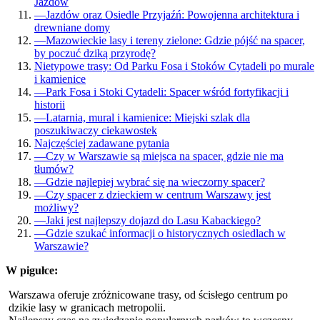
Jazdów
—
Jazdów oraz Osiedle Przyjaźń: Powojenna architektura i
drewniane domy
—
Mazowieckie lasy i tereny zielone: Gdzie pójść na spacer,
by poczuć dziką przyrodę?
Nietypowe trasy: Od Parku Fosa i Stoków Cytadeli po murale
i kamienice
—
Park Fosa i Stoki Cytadeli: Spacer wśród fortyfikacji i
historii
—
Latarnia, mural i kamienice: Miejski szlak dla
poszukiwaczy ciekawostek
Najczęściej zadawane pytania
—
Czy w Warszawie są miejsca na spacer, gdzie nie ma
tłumów?
—
Gdzie najlepiej wybrać się na wieczorny spacer?
—
Czy spacer z dzieckiem w centrum Warszawy jest
możliwy?
—
Jaki jest najlepszy dojazd do Lasu Kabackiego?
—
Gdzie szukać informacji o historycznych osiedlach w
Warszawie?
W pigułce:
Warszawa oferuje zróżnicowane trasy, od ścisłego centrum po
dzikie lasy w granicach metropolii.