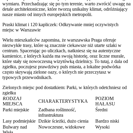
wymiaru. Przechadzając się po tym terenie, warto zwrócić uwagę na
detale architektoniczne, które tworzą unikalny klimat, odróżniający
nasze miasto od innych europejskich metropolii.
Praski klimat i 120 kapliczek: Odkrywanie mniej oczywistych
miejsc w Warszawie
Wielu mieszkańców zapomina, że warszawska Praga oferuje
niezwykłe trasy, które są znacznie ciekawsze niż utarte szlaki w
centrum. Spacerując po uliczkach, natkniesz się na autentyczne
kamienice, z których każda ma swoją historię, oraz liczne murale,
które stały się nowoczesną wizytówką dzielnicy. To tutaj, z dala od
zgiełku, poczujesz prawdziwy puls miasta, a lokalne podwórka
często skrywają zielone oazy, o których nie przeczytasz w
typowych przewodnikach.
Zielonych miejsc pod dostatkiem: Parki, w których odetchniesz od
zgiełku
RODZAJ
POZIOM
CHARAKTERYSTYKA
MIEJSCA
HAŁASU
Parki miejskie
Zadbana roślinność,
Średni
infrastruktura
Lasy podmiejskie
Dzikie ścieżki, dużo cienia
Bardzo niski
Bulwary nad
Nowoczesne, widokowe
Wysoki
Wisłą