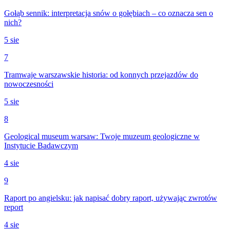
Gołąb sennik: interpretacja snów o gołębiach – co oznacza sen o
nich?
5 sie
7
Tramwaje warszawskie historia: od konnych przejazdów do
nowoczesności
5 sie
8
Geological museum warsaw: Twoje muzeum geologiczne w
Instytucie Badawczym
4 sie
9
Raport po angielsku: jak napisać dobry raport, używając zwrotów
report
4 sie