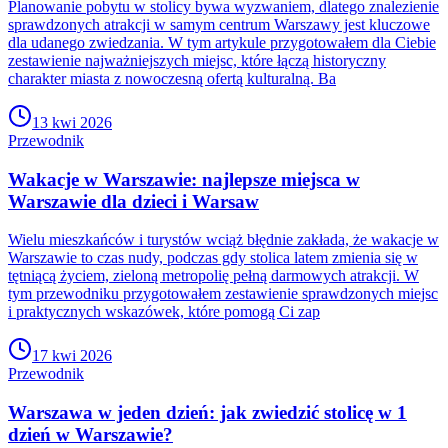
Planowanie pobytu w stolicy bywa wyzwaniem, dlatego znalezienie
sprawdzonych atrakcji w samym centrum Warszawy jest kluczowe
dla udanego zwiedzania. W tym artykule przygotowałem dla Ciebie
zestawienie najważniejszych miejsc, które łączą historyczny
charakter miasta z nowoczesną ofertą kulturalną. Ba
13 kwi 2026
Przewodnik
Wakacje w Warszawie: najlepsze miejsca w
Warszawie dla dzieci i Warsaw
Wielu mieszkańców i turystów wciąż błędnie zakłada, że wakacje w
Warszawie to czas nudy, podczas gdy stolica latem zmienia się w
tętniącą życiem, zieloną metropolię pełną darmowych atrakcji. W
tym przewodniku przygotowałem zestawienie sprawdzonych miejsc
i praktycznych wskazówek, które pomogą Ci zap
17 kwi 2026
Przewodnik
Warszawa w jeden dzień: jak zwiedzić stolicę w 1
dzień w Warszawie?