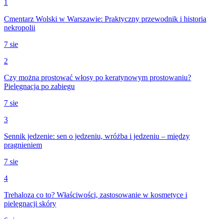
1
Cmentarz Wolski w Warszawie: Praktyczny przewodnik i historia
nekropolii
7 sie
2
Czy można prostować włosy po keratynowym prostowaniu?
Pielęgnacja po zabiegu
7 sie
3
Sennik jedzenie: sen o jedzeniu, wróżba i jedzeniu – między
pragnieniem
7 sie
4
Trehaloza co to? Właściwości, zastosowanie w kosmetyce i
pielęgnacji skóry