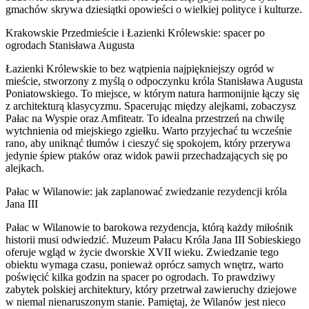
gmachów skrywa dziesiątki opowieści o wielkiej polityce i kulturze.
Krakowskie Przedmieście i Łazienki Królewskie: spacer po
ogrodach Stanisława Augusta
Łazienki Królewskie to bez wątpienia najpiękniejszy ogród w
mieście, stworzony z myślą o odpoczynku króla Stanisława Augusta
Poniatowskiego. To miejsce, w którym natura harmonijnie łączy się
z architekturą klasycyzmu. Spacerując między alejkami, zobaczysz
Pałac na Wyspie oraz Amfiteatr. To idealna przestrzeń na chwilę
wytchnienia od miejskiego zgiełku. Warto przyjechać tu wcześnie
rano, aby uniknąć tłumów i cieszyć się spokojem, który przerywa
jedynie śpiew ptaków oraz widok pawii przechadzających się po
alejkach.
Pałac w Wilanowie: jak zaplanować zwiedzanie rezydencji króla
Jana III
Pałac w Wilanowie to barokowa rezydencja, którą każdy miłośnik
historii musi odwiedzić. Muzeum Pałacu Króla Jana III Sobieskiego
oferuje wgląd w życie dworskie XVII wieku. Zwiedzanie tego
obiektu wymaga czasu, ponieważ oprócz samych wnętrz, warto
poświęcić kilka godzin na spacer po ogrodach. To prawdziwy
zabytek polskiej architektury, który przetrwał zawieruchy dziejowe
w niemal nienaruszonym stanie. Pamiętaj, że Wilanów jest nieco