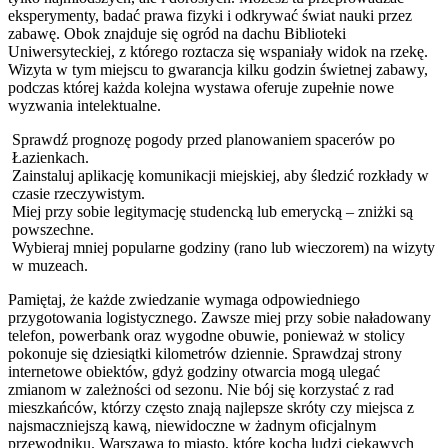
eksperymenty, badać prawa fizyki i odkrywać świat nauki przez
zabawę. Obok znajduje się ogród na dachu Biblioteki
Uniwersyteckiej, z którego roztacza się wspaniały widok na rzekę.
Wizyta w tym miejscu to gwarancja kilku godzin świetnej zabawy,
podczas której każda kolejna wystawa oferuje zupełnie nowe
wyzwania intelektualne.
Sprawdź prognozę pogody przed planowaniem spacerów po
Łazienkach.
Zainstaluj aplikację komunikacji miejskiej, aby śledzić rozkłady w
czasie rzeczywistym.
Miej przy sobie legitymację studencką lub emerycką – zniżki są
powszechne.
Wybieraj mniej popularne godziny (rano lub wieczorem) na wizyty
w muzeach.
Pamiętaj, że każde zwiedzanie wymaga odpowiedniego
przygotowania logistycznego. Zawsze miej przy sobie naładowany
telefon, powerbank oraz wygodne obuwie, ponieważ w stolicy
pokonuje się dziesiątki kilometrów dziennie. Sprawdzaj strony
internetowe obiektów, gdyż godziny otwarcia mogą ulegać
zmianom w zależności od sezonu. Nie bój się korzystać z rad
mieszkańców, którzy często znają najlepsze skróty czy miejsca z
najsmaczniejszą kawą, niewidoczne w żadnym oficjalnym
przewodniku. Warszawa to miasto, które kocha ludzi ciekawych