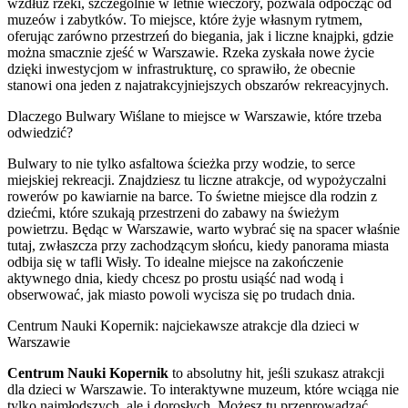
wzdłuż rzeki, szczególnie w letnie wieczory, pozwala odpocząć od
muzeów i zabytków. To miejsce, które żyje własnym rytmem,
oferując zarówno przestrzeń do biegania, jak i liczne knajpki, gdzie
można smacznie zjeść w Warszawie. Rzeka zyskała nowe życie
dzięki inwestycjom w infrastrukturę, co sprawiło, że obecnie
stanowi ona jeden z najatrakcyjniejszych obszarów rekreacyjnych.
Dlaczego Bulwary Wiślane to miejsce w Warszawie, które trzeba
odwiedzić?
Bulwary to nie tylko asfaltowa ścieżka przy wodzie, to serce
miejskiej rekreacji. Znajdziesz tu liczne atrakcje, od wypożyczalni
rowerów po kawiarnie na barce. To świetne miejsce dla rodzin z
dziećmi, które szukają przestrzeni do zabawy na świeżym
powietrzu. Będąc w Warszawie, warto wybrać się na spacer właśnie
tutaj, zwłaszcza przy zachodzącym słońcu, kiedy panorama miasta
odbija się w tafli Wisły. To idealne miejsce na zakończenie
aktywnego dnia, kiedy chcesz po prostu usiąść nad wodą i
obserwować, jak miasto powoli wycisza się po trudach dnia.
Centrum Nauki Kopernik: najciekawsze atrakcje dla dzieci w
Warszawie
Centrum Nauki Kopernik
to absolutny hit, jeśli szukasz atrakcji
dla dzieci w Warszawie. To interaktywne muzeum, które wciąga nie
tylko najmłodszych, ale i dorosłych. Możesz tu przeprowadzać