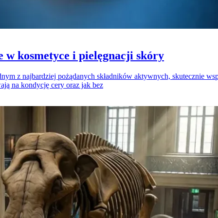
e w kosmetyce i pielęgnacji skóry
 jednym z najbardziej pożądanych składników aktywnych, skutecznie w
wają na kondycję cery oraz jak bez