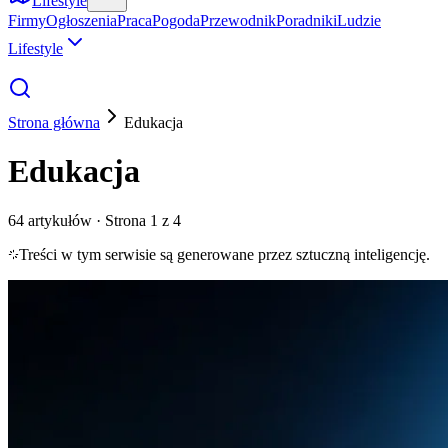
Lifestyle
Firmy
Ogłoszenia
Praca
Pogoda
Przewodnik
Poradniki
Ludzie
Lifestyle
Strona główna
Edukacja
Edukacja
64
artykułów
· Strona 1 z 4
Treści w tym serwisie są generowane przez sztuczną inteligencję.