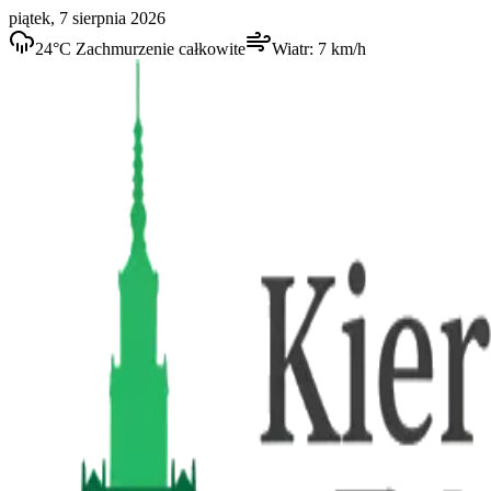
piątek, 7 sierpnia 2026
24
°C
Zachmurzenie całkowite
Wiatr:
7
km/h