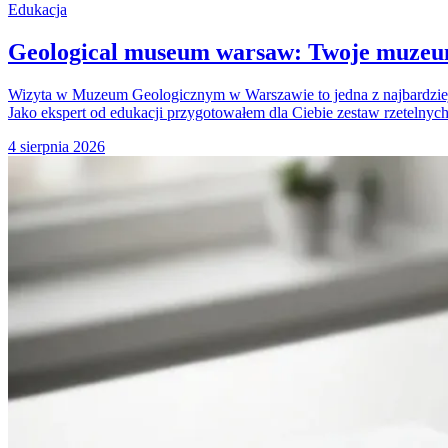
Edukacja
Geological museum warsaw: Twoje muzeum
Wizyta w Muzeum Geologicznym w Warszawie to jedna z najbardziej w
Jako ekspert od edukacji przygotowałem dla Ciebie zestaw rzetelnyc
4 sierpnia 2026