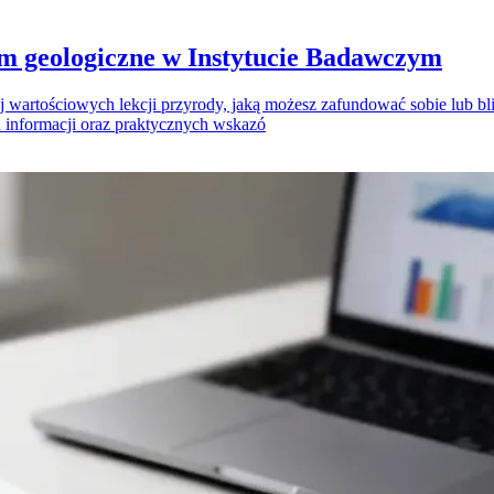
 geologiczne w Instytucie Badawczym
artościowych lekcji przyrody, jaką możesz zafundować sobie lub blis
h informacji oraz praktycznych wskazó