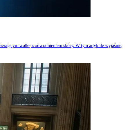
spierającym walkę z odwodnieniem skóry. W tym artykule wyjaśnię,