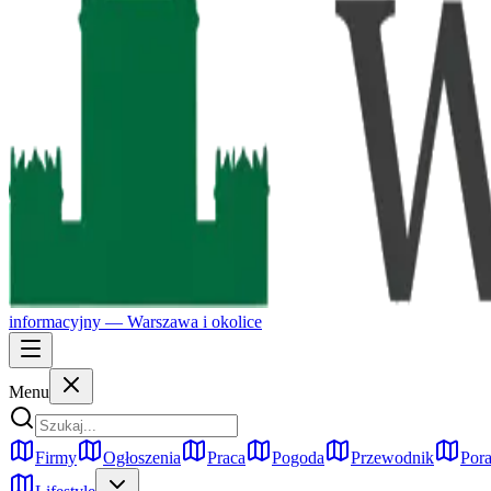
informacyjny —
Warszawa
i okolice
Menu
Firmy
Ogłoszenia
Praca
Pogoda
Przewodnik
Pora