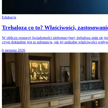
Edukacja
Trehaloza co to? Właściwości, zastosowani
W obliczu rosnącej świadomości pielęgnacyjnej, trehaloza stała się
czym dokładnie jest ta substancja, jak jej unikalne właściwości wpły
6 sierpnia 2026