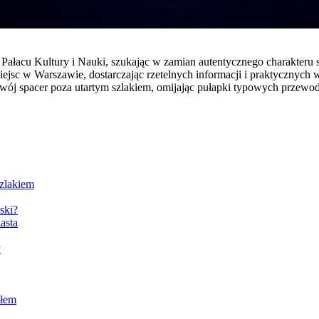
ałacu Kultury i Nauki, szukając w zamian autentycznego charakteru st
jsc w Warszawie, dostarczając rzetelnych informacji i praktycznych
swój spacer poza utartym szlakiem, omijając pułapki typowych przewo
szlakiem
ski?
asta
y
tłem