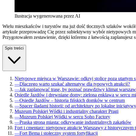
Ilustracja wygenerowana przez AI
Wielu mieszkańców i turystów ma już dość tłocznych szlaków wokół P
artykule przeprowadzę Cię przez subiektywny wybór nietypowych mie
Przygotowałem zestawienie, dzięki któremu z łatwością zaplanujesz 
Spis treści
Nietypowe miejsca w Warszawie: odkryj stolicę poza utartym 
—
Dlaczego warto szukać alternatyw dla typowych atrakcji?
—
Jak zaplanować trasę, by poznać prawdziwy klimat warszaw
Osiedle Jazdów i drewniane domy: zielona enklawa w sercu mi
—
Osiedle Jazdów – historia fińskich domków w centrum
—
Spacer śladami historii: od architektury po lokalne inicjatyw
Muzeum Polskiej Wódki i industrialny charakter Pragi
—
Muzeum Polskiej Wódki w sercu Soho Factory
—
Praską stroną miasta: odkrywanie industrialnych zakątków
Fort i cmentarz: nietypowe atrakcje Warszawy z historycznym 
—
Fort Bema i stołeczny system fortyfikacji