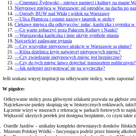
—
Cmentarz Żydowski – miejsce pamięci i kultury na mapie 
Nietypowe miejsca w Warszawie: od ogrodów na dachu po gaz
—
Ogrody BUW nad Wisłą i widok na Warszawę
—
Ulica Płatnicza i ostatni gazowy latarnik w stolicy
Ciekawe miejsca dla odkrywców: pałac, kapliczka i syrenka 
—
Co warto zobaczyć poza Pałacem Kultury i Nauki?
—
Warszawska kapliczka i inne ukryte symbole miasta
Najczęściej zadawane pytania
—
Czy wszystkie nietypowe atrakcje w Warszawie są płatne?
—
Która dzielnica kryje najwięcej nietypowych miejsc?
—
Czy zwiedzanie nietypowych miejsc jest bezpieczne?
—
Czy do tych miejsc łatwo dojechać transportem publicznym?
—
Jak najlepiej przygotować się na wycieczkę?
Jeśli szukasz więcej inspiracji na odkrywanie stolicy, warto zapoznać 
W pigułce:
Odkrywanie stolicy poza głównymi szlakami pozwala na głębsze zroz
Najciekawsze punkty skupiają się w historycznych enklawach, takich
Łączenie wizyt w muzeach z rekreacją w parkach fortowych to najsk
Większość ukrytych perełek jest dostępna bezpłatnie, co czyni taki
Osiedle Jazdów – unikalny kompleks drewnianych domków fińskich 
Muzeum Polskiej Wódki – fascynująca podróż przez historię alkohol