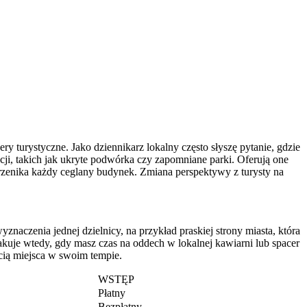
ry turystyczne. Jako dziennikarz lokalny często słyszę pytanie, gdzie
cji, takich jak ukryte podwórka czy zapomniane parki. Oferują one
 przenika każdy ceglany budynek. Zmiana perspektywy z turysty na
naczenia jednej dzielnicy, na przykład praskiej strony miasta, która
kuje wtedy, gdy masz czas na oddech w lokalnej kawiarni lub spacer
cią miejsca w swoim tempie.
WSTĘP
Płatny
Bezpłatny