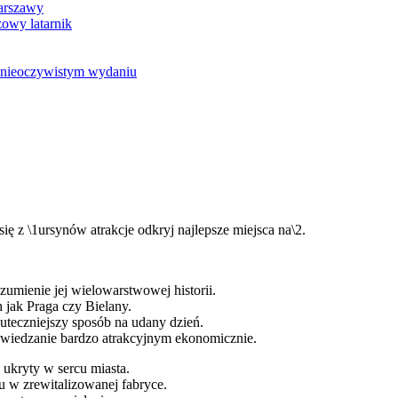
Warszawy
owy latarnik
w nieoczywistym wydaniu
się z \1ursynów atrakcje odkryj najlepsze miejsca na\2.
umienie jej wielowarstwowej historii.
 jak Praga czy Bielany.
uteczniejszy sposób na udany dzień.
e zwiedzanie bardzo atrakcyjnym ekonomicznie.
ukryty w sercu miasta.
u w zrewitalizowanej fabryce.