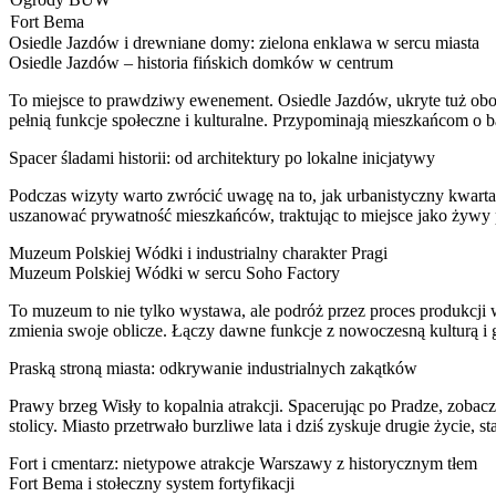
Fort Bema
Osiedle Jazdów i drewniane domy: zielona enklawa w sercu miasta
Osiedle Jazdów – historia fińskich domków w centrum
To miejsce to prawdziwy ewenement. Osiedle Jazdów, ukryte tuż obok
pełnią funkcje społeczne i kulturalne. Przypominają mieszkańcom o b
Spacer śladami historii: od architektury po lokalne inicjatywy
Podczas wizyty warto zwrócić uwagę na to, jak urbanistyczny kwarta
uszanować prywatność mieszkańców, traktując to miejsce jako żywy po
Muzeum Polskiej Wódki i industrialny charakter Pragi
Muzeum Polskiej Wódki w sercu Soho Factory
To muzeum to nie tylko wystawa, ale podróż przez proces produkcji w
zmienia swoje oblicze. Łączy dawne funkcje z nowoczesną kulturą i 
Praską stroną miasta: odkrywanie industrialnych zakątków
Prawy brzeg Wisły to kopalnia atrakcji. Spacerując po Pradze, zobac
stolicy. Miasto przetrwało burzliwe lata i dziś zyskuje drugie życie,
Fort i cmentarz: nietypowe atrakcje Warszawy z historycznym tłem
Fort Bema i stołeczny system fortyfikacji