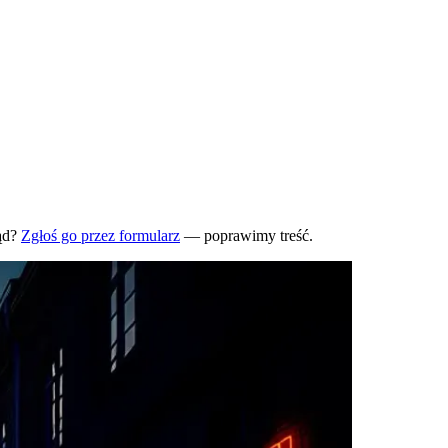
ąd?
Zgłoś go przez formularz
— poprawimy treść.