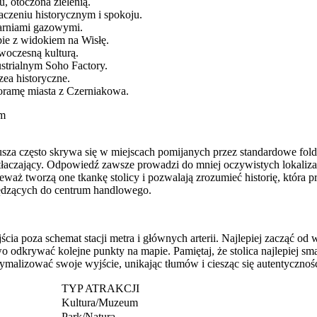
, otoczona zielenią.
czeniu historycznym i spokoju.
tarniami gazowymi.
e z widokiem na Wisłę.
owoczesną kulturą.
trialnym Soho Factory.
ea historyczne.
ramę miasta z Czerniakowa.
em
usza często skrywa się w miejscach pomijanych przez standardowe folde
rzytłaczający. Odpowiedź zawsze prowadzi do mniej oczywistych lokaliza
eważ tworzą one tkankę stolicy i pozwalają zrozumieć historię, która
pędzących do centrum handlowego.
poza schemat stacji metra i głównych arterii. Najlepiej zacząć od wyz
odkrywać kolejne punkty na mapie. Pamiętaj, że stolica najlepiej sma
ymalizować swoje wyjście, unikając tłumów i ciesząc się autentycznoś
TYP ATRAKCJI
Kultura/Muzeum
Park/Natura