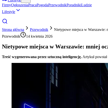
Lifestyle
Firmy
Ogłoszenia
Praca
Pogoda
Przewodnik
Poradniki
Ludzie
Lifestyle
Strona główna
Przewodnik
Nietypowe miejsca w Warszawie: mn
Przewodnik
14 kwietnia 2026
Nietypowe miejsca w Warszawie: mniej oczy
Treść wygenerowana przez sztuczną inteligencję.
Artykuł powstał