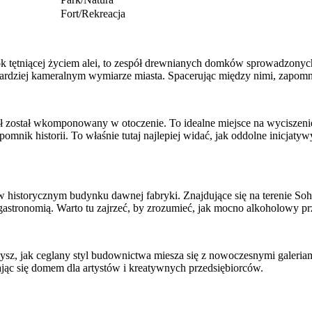
Fort/Rekreacja
 tętniącej życiem alei, to zespół drewnianych domków sprowadzonych 
ardziej kameralnym wymiarze miasta. Spacerując między nimi, zapomnis
ł został wkomponowany w otoczenie. To idealne miejsce na wyciszenie
mnik historii. To właśnie tutaj najlepiej widać, jak oddolne inicjatyw
 historycznym budynku dawnej fabryki. Znajdujące się na terenie Soho
gastronomią. Warto tu zajrzeć, by zrozumieć, jak mocno alkoholowy p
zysz, jak ceglany styl budownictwa miesza się z nowoczesnymi galeriam
 stając się domem dla artystów i kreatywnych przedsiębiorców.