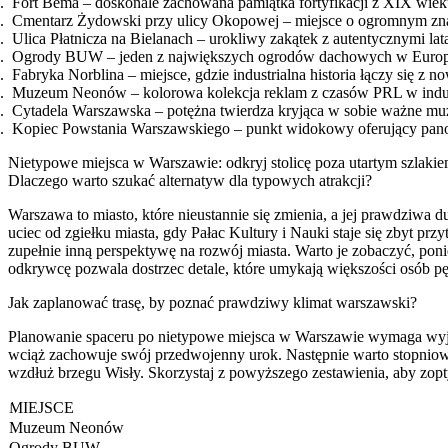
Fort Bema – doskonale zachowana pamiątka fortyfikacji z XIX wieku
Cmentarz Żydowski przy ulicy Okopowej – miejsce o ogromnym zna
Ulica Płatnicza na Bielanach – urokliwy zakątek z autentycznymi la
Ogrody BUW – jeden z największych ogrodów dachowych w Europi
Fabryka Norblina – miejsce, gdzie industrialna historia łączy się z n
Muzeum Neonów – kolorowa kolekcja reklam z czasów PRL w indus
Cytadela Warszawska – potężna twierdza kryjąca w sobie ważne muz
Kopiec Powstania Warszawskiego – punkt widokowy oferujący pano
Nietypowe miejsca w Warszawie: odkryj stolicę poza utartym szlaki
Dlaczego warto szukać alternatyw dla typowych atrakcji?
Warszawa to miasto, które nieustannie się zmienia, a jej prawdziwa d
uciec od zgiełku miasta, gdy Pałac Kultury i Nauki staje się zbyt p
zupełnie inną perspektywę na rozwój miasta. Warto je zobaczyć, poni
odkrywcę pozwala dostrzec detale, które umykają większości osób 
Jak zaplanować trasę, by poznać prawdziwy klimat warszawski?
Planowanie spaceru po nietypowe miejsca w Warszawie wymaga wyjścia 
wciąż zachowuje swój przedwojenny urok. Następnie warto stopniowo 
wzdłuż brzegu Wisły. Skorzystaj z powyższego zestawienia, aby zopt
MIEJSCE
Muzeum Neonów
Ogrody BUW