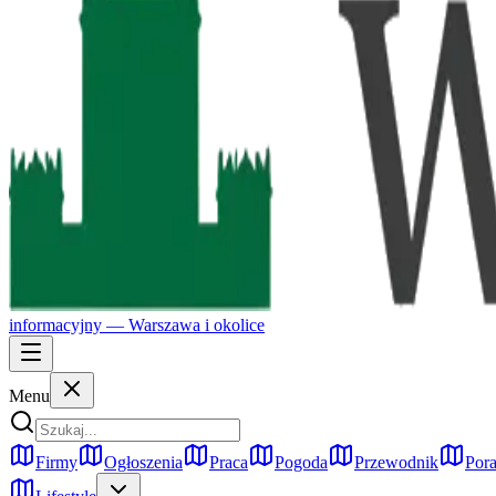
informacyjny —
Warszawa
i okolice
Menu
Firmy
Ogłoszenia
Praca
Pogoda
Przewodnik
Pora