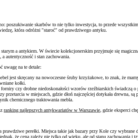
 poszukiwanie skarbów to nie tylko inwestycja, to przede wszystkim
wiedzę, która odróżni "staroć" od prawdziwego antyku.
 starym a antykiem. W świecie kolekcjonerskim przyjmuje się magiczną
, a autentyczność i stan zachowania.
ć uwagę na te detale:
mebel jest skręcany na nowoczesne śruby krzyżakowe, to znak, że mamy
wniane kołki.
orniry czy drobne niedoskonałości wzorów rzeźbiarskich świadczą o pr
 przetarcia w miejscach, gdzie dłoń najczęściej dotykała drewna, są p
wynik chemicznego traktowania mebla.
sz
ranking najlepszych antykwariatów w Warszawie
, gdzie eksperci c
 prawdziwe perełki. Miejsca takie jak bazary przy Kole czy wybrane
jednak, że cena zależy nie tylko od wieku, ale od stanu zachowania i t