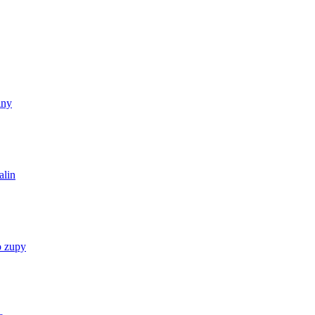
lny
alin
o zupy