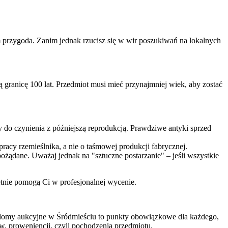
 przygoda. Zanim jednak rzucisz się w wir poszukiwań na lokalnych
 granicę 100 lat. Przedmiot musi mieć przynajmniej wiek, aby zostać
 do czynienia z późniejszą reprodukcją. Prawdziwe antyki sprzed
acy rzemieślnika, a nie o taśmowej produkcji fabrycznej.
ożądane. Uważaj jednak na "sztuczne postarzanie" – jeśli wszystkie
hętnie pomogą Ci w profesjonalnej wycenie.
 domy aukcyjne w Śródmieściu to punkty obowiązkowe dla każdego,
zw. proweniencji, czyli pochodzenia przedmiotu.