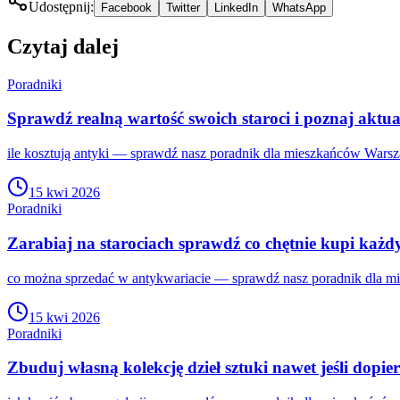
Udostępnij:
Facebook
Twitter
LinkedIn
WhatsApp
Czytaj dalej
Poradniki
Sprawdź realną wartość swoich staroci i poznaj aktu
ile kosztują antyki — sprawdź nasz poradnik dla mieszkańców Warsza
15 kwi 2026
Poradniki
Zarabiaj na starociach sprawdź co chętnie kupi każd
co można sprzedać w antykwariacie — sprawdź nasz poradnik dla mi
15 kwi 2026
Poradniki
Zbuduj własną kolekcję dzieł sztuki nawet jeśli dopie