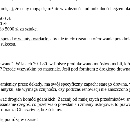
amiętaj, że ceny mogą się różnić w zależności od unikalności egzempla
00 zł.
 zł.
o 5000 zł za sztukę.
 sprzedać w antykwariacie
, aby nie tracić czasu na oferowanie przedm
 sukcesu.
wane". W latach 70. i 80. w Polsce produkowano mnóstwo mebli, któr
ć? Przede wszystkim po materiale. Jeśli pod fornirem z drogiego drewn
j kamienicy przez dekady, ma swój specyficzny zapach: starego drewna,
 antyku, ale wymaga czujności, czy podczas renowacji nie zniszczono j
pować drogich komód gdańskich. Zacznij od mniejszych przedmiotów: sr
posiadanie czegoś, co przetrwało powstania i zmiany ustrojowe, to p
 doradzą Ci uczciwie, bez ściemy.
łą podróżą w czasie!