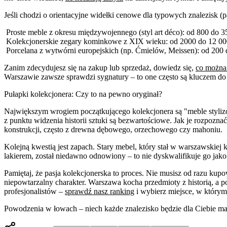
Jeśli chodzi o orientacyjne widełki cenowe dla typowych znalezisk (p
Proste meble z okresu międzywojennego (styl art déco): od 800 do 35
Kolekcjonerskie zegary kominkowe z XIX wieku: od 2000 do 12 000
Porcelana z wytwórni europejskich (np. Ćmielów, Meissen): od 200 d
Zanim zdecydujesz się na zakup lub sprzedaż, dowiedz się,
co można
Warszawie zawsze sprawdzi sygnatury – to one często są kluczem do
Pułapki kolekcjonera: Czy to na pewno oryginał?
Największym wrogiem początkującego kolekcjonera są "meble stylizo
z punktu widzenia historii sztuki są bezwartościowe. Jak je rozpozna
konstrukcji, często z drewna dębowego, orzechowego czy mahoniu.
Kolejną kwestią jest zapach. Stary mebel, który stał w warszawskie
lakierem, został niedawno odnowiony – to nie dyskwalifikuje go jako
Pamiętaj, że pasja kolekcjonerska to proces. Nie musisz od razu ku
niepowtarzalny charakter. Warszawa kocha przedmioty z historią, a 
profesjonalistów –
sprawdź nasz ranking
i wybierz miejsce, w którym
Powodzenia w łowach – niech każde znalezisko będzie dla Ciebie ma