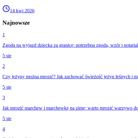
14 kwi 2026
Najnowsze
1
Zgoda na wyjazd dziecka za granicę: potrzebna zgoda, wzór i notaria
5 sie
2
Czy jeżyny można mrozić? Jak zachować świeżość jeżyn leśnych i m
5 sie
3
Jak mrozić marchew i marchewkę na zimę: warto mrozić warzywo d
5 sie
4