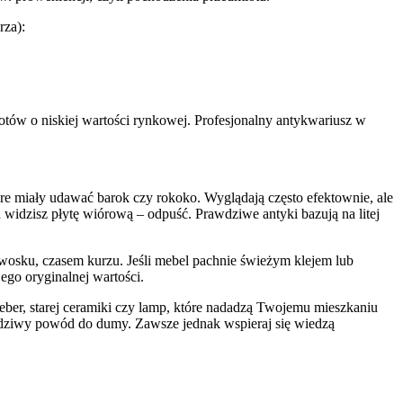
rza):
iotów o niskiej wartości rynkowej. Profesjonalny antykwariusz w
e miały udawać barok czy rokoko. Wyglądają często efektownie, ale
a widzisz płytę wiórową – odpuść. Prawdziwe antyki bazują na litej
 wosku, czasem kurzu. Jeśli mebel pachnie świeżym klejem lub
ego oryginalnej wartości.
eber, starej ceramiki czy lamp, które nadadzą Twojemu mieszkaniu
rawdziwy powód do dumy. Zawsze jednak wspieraj się wiedzą