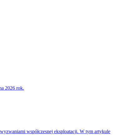
na 2026 rok.
 z wyzwaniami współczesnej eksploatacji. W tym artykule