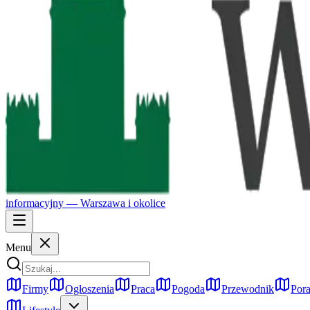
informacyjny —
Warszawa
i okolice
Menu
Firmy
Ogłoszenia
Praca
Pogoda
Przewodnik
Pora