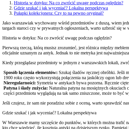
Historia w dotyku: Na co zwrócić uwagę podczas oględzin?
Gdzie szukać i jak wyceniać? Lokalna perspektywa
Pułapki kolekcjonera: Czy to na pewno oryginał?
Jako warszawiak wychowany wśród przedmiotów z duszą, wiem jedno:
targach staroci czy w prywatnych ogłoszeniach, warto uzbroić się w 
Historia w dotyku: Na co zwrócić uwagę podczas oględzin?
Pierwszą rzeczą, którą musisz zrozumieć, jest różnica między meblem
oficjalnie uznanym za antyk. Jednak to nie metryka jest najważniejsza
Kiedy przeglądasz przedmioty w jednym z warszawskich lokali, zwró
Sposób łączenia elementów:
Szukaj śladów ręcznej obróbki. Jeśli 
1900 roku często wykorzystują połączenia na jaskółczy ogon lub dre
Nieregularności:
Symetria w antykach bywa pozorna. Ręcznie cięte f
Patyna i ślady zużycia:
Naturalna patyna na mosiężnych okuciach czy
części przedmiotu wyglądają na tak samo zniszczone, może to być 
Jeśli czujesz, że sam nie poradzisz sobie z oceną, warto sprawdzić na
Gdzie szukać i jak wyceniać? Lokalna perspektywa
W Warszawie mamy szczęście do punktów, w których można trafić na
kto chce wiedzieć,
ile kosztują antyki
na dzisiejszym rynku. Pamiętaj 