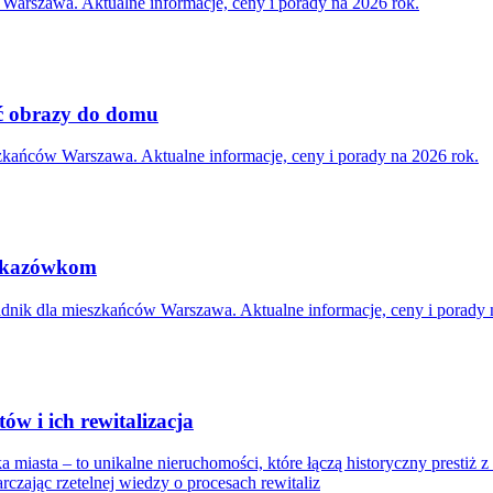
 Warszawa. Aktualne informacje, ceny i porady na 2026 rok.
ać obrazy do domu
eszkańców Warszawa. Aktualne informacje, ceny i porady na 2026 rok.
 wskazówkom
adnik dla mieszkańców Warszawa. Aktualne informacje, ceny i porady 
 i ich rewitalizacja
 miasta – to unikalne nieruchomości, które łączą historyczny prestiż
zając rzetelnej wiedzy o procesach rewitaliz