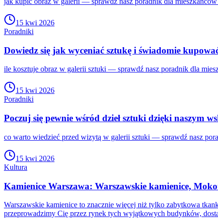
jak kupić obraz w galerii — sprawdź nasz poradnik dla mieszkańców
15 kwi 2026
Poradniki
Dowiedz się jak wyceniać sztukę i świadomie kupow
ile kosztuje obraz w galerii sztuki — sprawdź nasz poradnik dla mi
15 kwi 2026
Poradniki
Poczuj się pewnie wśród dzieł sztuki dzięki naszym
co warto wiedzieć przed wizytą w galerii sztuki — sprawdź nasz por
15 kwi 2026
Kultura
Kamienice Warszawa: Warszawskie kamienice, Mokotów
Warszawskie kamienice to znacznie więcej niż tylko zabytkowa tkanka
przeprowadzimy Cię przez rynek tych wyjątkowych budynków, dostarc