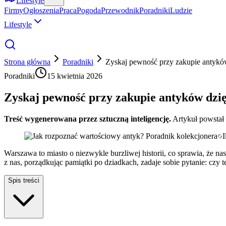
Lifestyle
Firmy
Ogłoszenia
Praca
Pogoda
Przewodnik
Poradniki
Ludzie
Lifestyle
Strona główna
Poradniki
Zyskaj pewność przy zakupie antyk
Poradniki
15 kwietnia 2026
Zyskaj pewność przy zakupie antyków dz
Treść wygenerowana przez sztuczną inteligencję.
Artykuł powstał
I
Warszawa to miasto o niezwykle burzliwej historii, co sprawia, że n
z nas, porządkując pamiątki po dziadkach, zadaje sobie pytanie: czy te
Spis treści