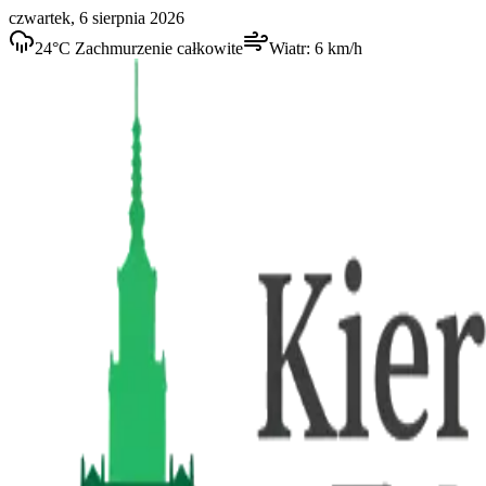
czwartek, 6 sierpnia 2026
24
°C
Zachmurzenie całkowite
Wiatr:
6
km/h