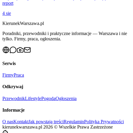
report
4 sie
KierunekWarszawa.pl
Poradniki, przewodniki i praktyczne informacje — Warszawa i nie
tylko. Firmy, praca, ogłoszenia.
Serwis
Firmy
Praca
Odkrywaj
Przewodnik
Lifestyle
Pogoda
Ogłoszenia
Informacje
O nas
Kontakt
Jak powstają treści
Regulamin
Polityka Prywatności
kierunekwarszawa.pl
2026
©
Wszelkie Prawa Zastrzeżone