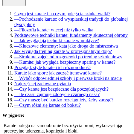
Czym jest karate i na czym polega ta sztuka walki?
—
Pochodzenie karate: od wyspiarskiej tradycji do globalnej
dyscypliny
—
Filozofia karate: więcej niż tylko walka
Podstawowe techniki karate: fundamenty skutecznej obrony
—
Jak wyglądają techniki karate w praktyce?
—
Kluczowe elementy: kata jako droga do mistrzostwa
Jak wygląda trening karate w profesjonalnym dojo?
—
Struktura zajęć: od rozgrzewki po trening szkoleniowy
—
Kumite: jak wygląda bezpieczny sparing w karate?
Przegląd: style karate i ich różnorodność
Karate jako sport: jak zacząć trenować karate?
—
Wybór odpowiedniej szkoły i pierwsze kroki na macie
Najczęściej zadawane pytania
—
Czy karate jest bezpieczne dla początkujących?
—
Ile czasu zajmuje zdobycie czarnego pasa?
—
Czy muszę być bardzo rozciągnięty, żeby zacząć?
—
Czym różni się karate od boksu?
W pigułce:
Karate polega na samoobronie bez użycia broni, wykorzystując
precyzyjne uderzenia, kopnięcia i bloki.