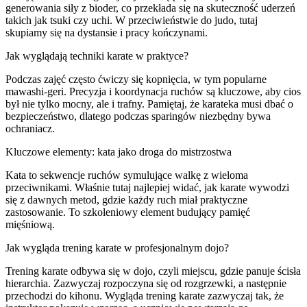
generowania siły z bioder, co przekłada się na skuteczność uderzeń
takich jak tsuki czy uchi. W przeciwieństwie do judo, tutaj
skupiamy się na dystansie i pracy kończynami.
Jak wyglądają techniki karate w praktyce?
Podczas zajęć często ćwiczy się kopnięcia, w tym popularne
mawashi-geri. Precyzja i koordynacja ruchów są kluczowe, aby cios
był nie tylko mocny, ale i trafny. Pamiętaj, że karateka musi dbać o
bezpieczeństwo, dlatego podczas sparingów niezbędny bywa
ochraniacz.
Kluczowe elementy: kata jako droga do mistrzostwa
Kata to sekwencje ruchów symulujące walkę z wieloma
przeciwnikami. Właśnie tutaj najlepiej widać, jak karate wywodzi
się z dawnych metod, gdzie każdy ruch miał praktyczne
zastosowanie. To szkoleniowy element budujący pamięć
mięśniową.
Jak wygląda trening karate w profesjonalnym dojo?
Trening karate odbywa się w dojo, czyli miejscu, gdzie panuje ścisła
hierarchia. Zazwyczaj rozpoczyna się od rozgrzewki, a następnie
przechodzi do kihonu. Wygląda trening karate zazwyczaj tak, że