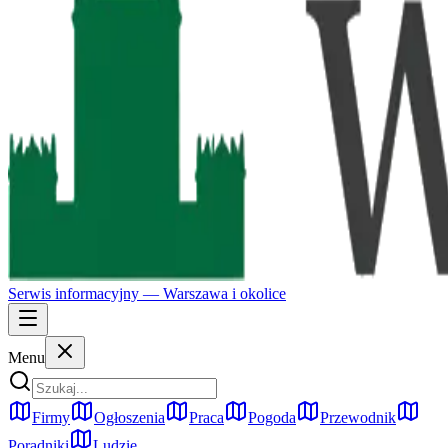
Serwis informacyjny —
Warszawa
i okolice
Menu
Firmy
Ogłoszenia
Praca
Pogoda
Przewodnik
Poradniki
Ludzie