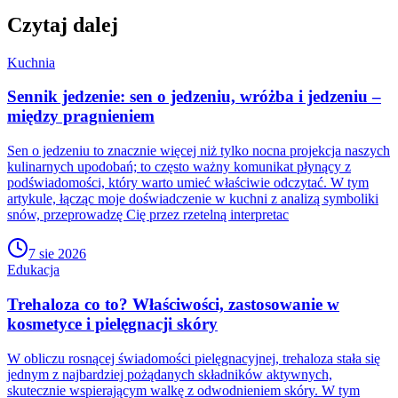
Czytaj dalej
Kuchnia
Sennik jedzenie: sen o jedzeniu, wróżba i jedzeniu –
między pragnieniem
Sen o jedzeniu to znacznie więcej niż tylko nocna projekcja naszych
kulinarnych upodobań; to często ważny komunikat płynący z
podświadomości, który warto umieć właściwie odczytać. W tym
artykule, łącząc moje doświadczenie w kuchni z analizą symboliki
snów, przeprowadzę Cię przez rzetelną interpretac
7 sie 2026
Edukacja
Trehaloza co to? Właściwości, zastosowanie w
kosmetyce i pielęgnacji skóry
W obliczu rosnącej świadomości pielęgnacyjnej, trehaloza stała się
jednym z najbardziej pożądanych składników aktywnych,
skutecznie wspierającym walkę z odwodnieniem skóry. W tym