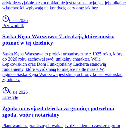
artykule wyjaśnię, czym dokładnie jest ta substancja, jak jej unikalne
właściwości wpływają na kondycję cery oraz jak bez
6 sie 2026
Przewodnik
Saska Kępa Warszawa: 7 atrakcji, które musisz
poznać w tej dzielnicy
Saska Kępa Warszawa to projekt urbanistyczny z 1925 roku, który
do 2026 roku zachował swój unikalny charakter. Willa
Łepkowskich oraz Dom Funkcjonalny Lacherta stanowią
fundamenty, które wyróżniają to miejsce na tle miasta.W
pigułce:Saska Kępa Warszawa jest strefą ochrony konserwatorskiej
zgodnie z
6 sie 2026
Lifestyle
Zgoda na wyjazd dziecka za granicę: potrzebna
zgoda, wzór i notarialny
Planowanie zagranicznych wakacji z dzieckiem to zawsze ogrom