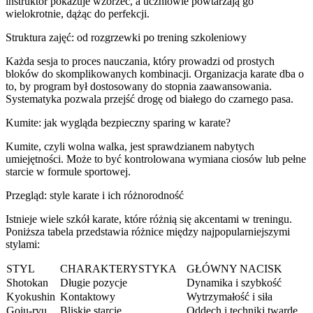
instruktor pokazuje wzorzec, a uczniowie powtarzają go
wielokrotnie, dążąc do perfekcji.
Struktura zajęć: od rozgrzewki po trening szkoleniowy
Każda sesja to proces nauczania, który prowadzi od prostych
bloków do skomplikowanych kombinacji. Organizacja karate dba o
to, by program był dostosowany do stopnia zaawansowania.
Systematyka pozwala przejść drogę od białego do czarnego pasa.
Kumite: jak wygląda bezpieczny sparing w karate?
Kumite, czyli wolna walka, jest sprawdzianem nabytych
umiejętności. Może to być kontrolowana wymiana ciosów lub pełne
starcie w formule sportowej.
Przegląd: style karate i ich różnorodność
Istnieje wiele szkół karate, które różnią się akcentami w treningu.
Poniższa tabela przedstawia różnice między najpopularniejszymi
stylami:
STYL
CHARAKTERYSTYKA
GŁÓWNY NACISK
Shotokan
Długie pozycje
Dynamika i szybkość
Kyokushin
Kontaktowy
Wytrzymałość i siła
Goju-ryu
Bliskie starcie
Oddech i techniki twarde