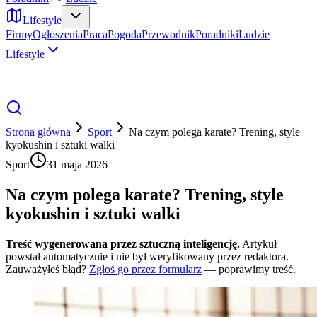
Lifestyle
Firmy
Ogłoszenia
Praca
Pogoda
Przewodnik
Poradniki
Ludzie
Lifestyle
Strona główna
Sport
Na czym polega karate? Trening, style
kyokushin i sztuki walki
Sport
31 maja 2026
Na czym polega karate? Trening, style
kyokushin i sztuki walki
Treść wygenerowana przez sztuczną inteligencję.
Artykuł
powstał automatycznie i nie był weryfikowany przez redaktora.
Zauważyłeś błąd?
Zgłoś go przez formularz
— poprawimy treść.