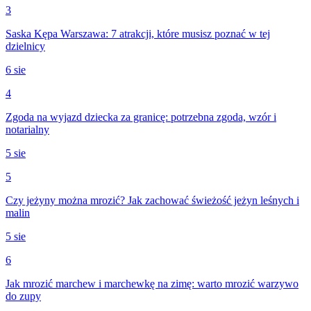
3
Saska Kępa Warszawa: 7 atrakcji, które musisz poznać w tej
dzielnicy
6 sie
4
Zgoda na wyjazd dziecka za granicę: potrzebna zgoda, wzór i
notarialny
5 sie
5
Czy jeżyny można mrozić? Jak zachować świeżość jeżyn leśnych i
malin
5 sie
6
Jak mrozić marchew i marchewkę na zimę: warto mrozić warzywo
do zupy