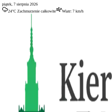
piątek, 7 sierpnia 2026
24
°C
Zachmurzenie całkowite
Wiatr:
7
km/h