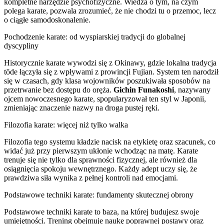
kompletne narzędzie psychofizyczne. Wiedza o tym, na czym
polega karate, pozwala zrozumieć, że nie chodzi tu o przemoc, lecz
o ciągłe samodoskonalenie.
Pochodzenie karate: od wyspiarskiej tradycji do globalnej
dyscypliny
Historycznie karate wywodzi się z Okinawy, gdzie lokalna tradycja
tōde łączyła się z wpływami z prowincji Fujian. System ten narodził
się w czasach, gdy klasa wojowników poszukiwała sposobów na
przetrwanie bez dostępu do oręża.
Gichin Funakoshi
, nazywany
ojcem nowoczesnego karate, spopularyzował ten styl w Japonii,
zmieniając znaczenie nazwy na droga pustej ręki.
Filozofia karate: więcej niż tylko walka
Filozofia tego systemu kładzie nacisk na etykietę oraz szacunek, co
widać już przy pierwszym ukłonie wchodząc na matę. Karate
trenuje się nie tylko dla sprawności fizycznej, ale również dla
osiągnięcia spokoju wewnętrznego. Każdy adept uczy się, że
prawdziwa siła wynika z pełnej kontroli nad emocjami.
Podstawowe techniki karate: fundamenty skutecznej obrony
Podstawowe techniki karate to baza, na której budujesz swoje
umiejętności. Trening obejmuje naukę poprawnej postawy oraz