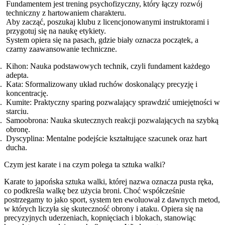
Fundamentem jest trening psychofizyczny, który łączy rozwój
techniczny z hartowaniem charakteru.
Aby zacząć, poszukaj klubu z licencjonowanymi instruktorami i
przygotuj się na naukę etykiety.
System opiera się na pasach, gdzie biały oznacza początek, a
czarny zaawansowanie techniczne.
Kihon: Nauka podstawowych technik, czyli fundament każdego
adepta.
Kata: Sformalizowany układ ruchów doskonalący precyzję i
koncentrację.
Kumite: Praktyczny sparing pozwalający sprawdzić umiejętności w
starciu.
Samoobrona: Nauka skutecznych reakcji pozwalających na szybką
obronę.
Dyscyplina: Mentalne podejście kształtujące szacunek oraz hart
ducha.
Czym jest karate i na czym polega ta sztuka walki?
Karate to japońska sztuka walki, której nazwa oznacza pusta ręka,
co podkreśla walkę bez użycia broni. Choć współcześnie
postrzegamy to jako sport, system ten ewoluował z dawnych metod,
w których liczyła się skuteczność obrony i ataku. Opiera się na
precyzyjnych uderzeniach, kopnięciach i blokach, stanowiąc