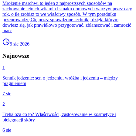
Mrożenie marchwi to jeden z najprostszych sposobów na
zachowanie letnich witamin i smaku domowych warzyw przez cały
rok, o ile zrobisz to we właściwy sposób. W tym poradniku
przeprowadzę Cię przez sprawdzone techniki, dzięki którym
dowiesz się, jak prawidłowo przygotować, zblanszować i zamrozić
marc
5 sie 2026
Najnowsze
1
Sennik jedzenie: sen o jedzeniu, wróżba i jedzeniu – między
pragnieniem
7 sie
2
Trehaloza co to? Właściwości, zastosowanie w kosmetyce i
pielęgnacji skóry
6 sie