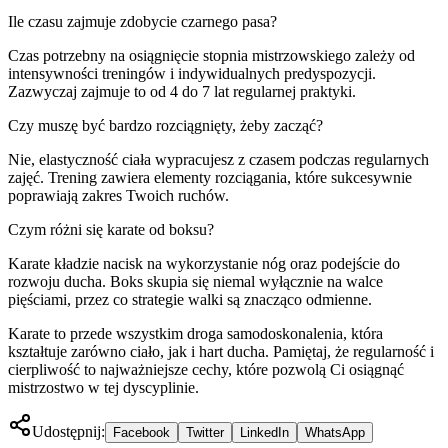
Ile czasu zajmuje zdobycie czarnego pasa?
Czas potrzebny na osiągnięcie stopnia mistrzowskiego zależy od
intensywności treningów i indywidualnych predyspozycji.
Zazwyczaj zajmuje to od 4 do 7 lat regularnej praktyki.
Czy muszę być bardzo rozciągnięty, żeby zacząć?
Nie, elastyczność ciała wypracujesz z czasem podczas regularnych
zajęć. Trening zawiera elementy rozciągania, które sukcesywnie
poprawiają zakres Twoich ruchów.
Czym różni się karate od boksu?
Karate kładzie nacisk na wykorzystanie nóg oraz podejście do
rozwoju ducha. Boks skupia się niemal wyłącznie na walce
pięściami, przez co strategie walki są znacząco odmienne.
Karate to przede wszystkim droga samodoskonalenia, która
kształtuje zarówno ciało, jak i hart ducha. Pamiętaj, że regularność i
cierpliwość to najważniejsze cechy, które pozwolą Ci osiągnąć
mistrzostwo w tej dyscyplinie.
Udostępnij:
Facebook
Twitter
LinkedIn
WhatsApp