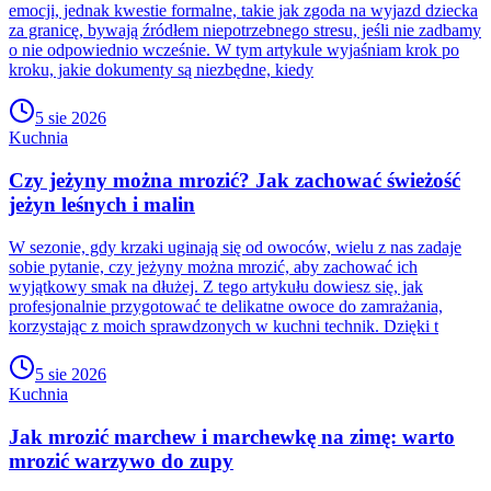
emocji, jednak kwestie formalne, takie jak zgoda na wyjazd dziecka
za granicę, bywają źródłem niepotrzebnego stresu, jeśli nie zadbamy
o nie odpowiednio wcześnie. W tym artykule wyjaśniam krok po
kroku, jakie dokumenty są niezbędne, kiedy
5 sie 2026
Kuchnia
Czy jeżyny można mrozić? Jak zachować świeżość
jeżyn leśnych i malin
W sezonie, gdy krzaki uginają się od owoców, wielu z nas zadaje
sobie pytanie, czy jeżyny można mrozić, aby zachować ich
wyjątkowy smak na dłużej. Z tego artykułu dowiesz się, jak
profesjonalnie przygotować te delikatne owoce do zamrażania,
korzystając z moich sprawdzonych w kuchni technik. Dzięki t
5 sie 2026
Kuchnia
Jak mrozić marchew i marchewkę na zimę: warto
mrozić warzywo do zupy