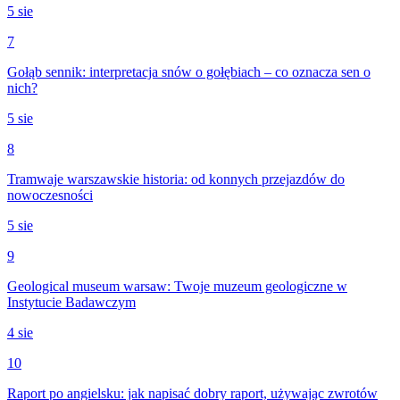
5 sie
7
Gołąb sennik: interpretacja snów o gołębiach – co oznacza sen o
nich?
5 sie
8
Tramwaje warszawskie historia: od konnych przejazdów do
nowoczesności
5 sie
9
Geological museum warsaw: Twoje muzeum geologiczne w
Instytucie Badawczym
4 sie
10
Raport po angielsku: jak napisać dobry raport, używając zwrotów