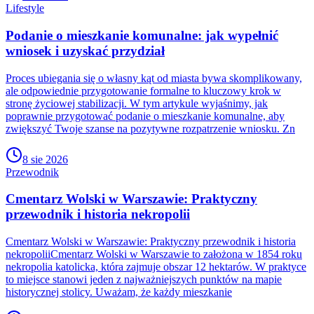
Lifestyle
Podanie o mieszkanie komunalne: jak wypełnić
wniosek i uzyskać przydział
Proces ubiegania się o własny kąt od miasta bywa skomplikowany,
ale odpowiednie przygotowanie formalne to kluczowy krok w
stronę życiowej stabilizacji. W tym artykule wyjaśnimy, jak
poprawnie przygotować podanie o mieszkanie komunalne, aby
zwiększyć Twoje szanse na pozytywne rozpatrzenie wniosku. Zn
8 sie 2026
Przewodnik
Cmentarz Wolski w Warszawie: Praktyczny
przewodnik i historia nekropolii
Cmentarz Wolski w Warszawie: Praktyczny przewodnik i historia
nekropoliiCmentarz Wolski w Warszawie to założona w 1854 roku
nekropolia katolicka, która zajmuje obszar 12 hektarów. W praktyce
to miejsce stanowi jeden z najważniejszych punktów na mapie
historycznej stolicy. Uważam, że każdy mieszkanie