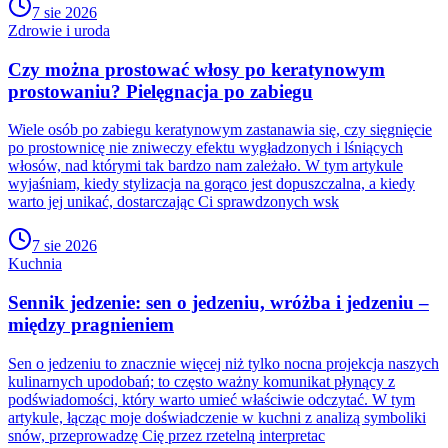
7 sie 2026
Zdrowie i uroda
Czy można prostować włosy po keratynowym
prostowaniu? Pielęgnacja po zabiegu
Wiele osób po zabiegu keratynowym zastanawia się, czy sięgnięcie
po prostownicę nie zniweczy efektu wygładzonych i lśniących
włosów, nad którymi tak bardzo nam zależało. W tym artykule
wyjaśniam, kiedy stylizacja na gorąco jest dopuszczalna, a kiedy
warto jej unikać, dostarczając Ci sprawdzonych wsk
7 sie 2026
Kuchnia
Sennik jedzenie: sen o jedzeniu, wróżba i jedzeniu –
między pragnieniem
Sen o jedzeniu to znacznie więcej niż tylko nocna projekcja naszych
kulinarnych upodobań; to często ważny komunikat płynący z
podświadomości, który warto umieć właściwie odczytać. W tym
artykule, łącząc moje doświadczenie w kuchni z analizą symboliki
snów, przeprowadzę Cię przez rzetelną interpretac