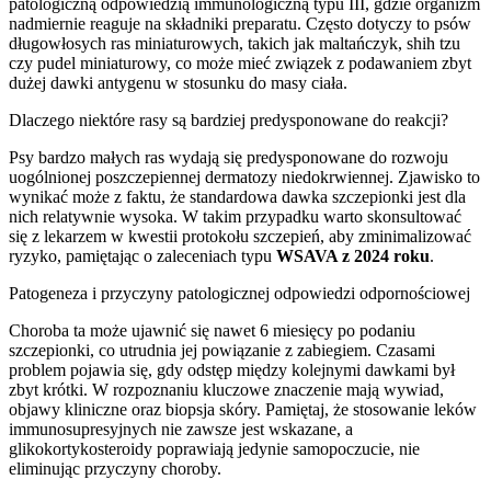
patologiczną odpowiedzią immunologiczną typu III, gdzie organizm
nadmiernie reaguje na składniki preparatu. Często dotyczy to psów
długowłosych ras miniaturowych, takich jak maltańczyk, shih tzu
czy pudel miniaturowy, co może mieć związek z podawaniem zbyt
dużej dawki antygenu w stosunku do masy ciała.
Dlaczego niektóre rasy są bardziej predysponowane do reakcji?
Psy bardzo małych ras wydają się predysponowane do rozwoju
uogólnionej poszczepiennej dermatozy niedokrwiennej. Zjawisko to
wynikać może z faktu, że standardowa dawka szczepionki jest dla
nich relatywnie wysoka. W takim przypadku warto skonsultować
się z lekarzem w kwestii protokołu szczepień, aby zminimalizować
ryzyko, pamiętając o zaleceniach typu
WSAVA z 2024 roku
.
Patogeneza i przyczyny patologicznej odpowiedzi odpornościowej
Choroba ta może ujawnić się nawet 6 miesięcy po podaniu
szczepionki, co utrudnia jej powiązanie z zabiegiem. Czasami
problem pojawia się, gdy odstęp między kolejnymi dawkami był
zbyt krótki. W rozpoznaniu kluczowe znaczenie mają wywiad,
objawy kliniczne oraz biopsja skóry. Pamiętaj, że stosowanie leków
immunosupresyjnych nie zawsze jest wskazane, a
glikokortykosteroidy poprawiają jedynie samopoczucie, nie
eliminując przyczyny choroby.