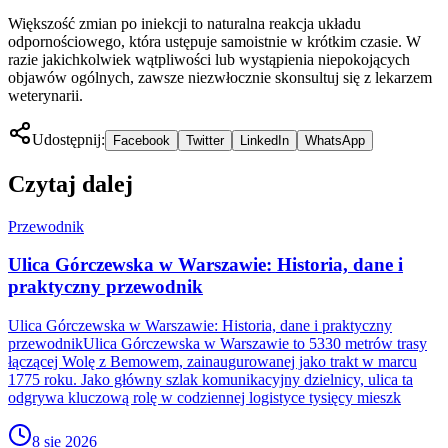
Większość zmian po iniekcji to naturalna reakcja układu
odpornościowego, która ustępuje samoistnie w krótkim czasie. W
razie jakichkolwiek wątpliwości lub wystąpienia niepokojących
objawów ogólnych, zawsze niezwłocznie skonsultuj się z lekarzem
weterynarii.
Udostępnij:
Facebook
Twitter
LinkedIn
WhatsApp
Czytaj dalej
Przewodnik
Ulica Górczewska w Warszawie: Historia, dane i
praktyczny przewodnik
Ulica Górczewska w Warszawie: Historia, dane i praktyczny
przewodnikUlica Górczewska w Warszawie to 5330 metrów trasy
łączącej Wolę z Bemowem, zainaugurowanej jako trakt w marcu
1775 roku. Jako główny szlak komunikacyjny dzielnicy, ulica ta
odgrywa kluczową rolę w codziennej logistyce tysięcy mieszk
8 sie 2026