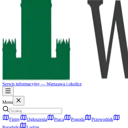
Serwis informacyjny —
Warszawa
i okolice
Menu
Firmy
Ogłoszenia
Praca
Pogoda
Przewodnik
Poradniki
Ludzie