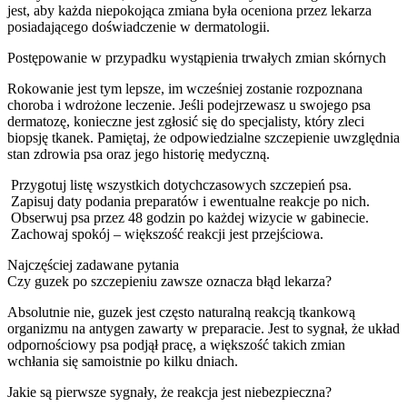
jest, aby każda niepokojąca zmiana była oceniona przez lekarza
posiadającego doświadczenie w dermatologii.
Postępowanie w przypadku wystąpienia trwałych zmian skórnych
Rokowanie jest tym lepsze, im wcześniej zostanie rozpoznana
choroba i wdrożone leczenie. Jeśli podejrzewasz u swojego psa
dermatozę, konieczne jest zgłosić się do specjalisty, który zleci
biopsję tkanek. Pamiętaj, że odpowiedzialne szczepienie uwzględnia
stan zdrowia psa oraz jego historię medyczną.
Przygotuj listę wszystkich dotychczasowych szczepień psa.
Zapisuj daty podania preparatów i ewentualne reakcje po nich.
Obserwuj psa przez 48 godzin po każdej wizycie w gabinecie.
Zachowaj spokój – większość reakcji jest przejściowa.
Najczęściej zadawane pytania
Czy guzek po szczepieniu zawsze oznacza błąd lekarza?
Absolutnie nie, guzek jest często naturalną reakcją tkankową
organizmu na antygen zawarty w preparacie. Jest to sygnał, że układ
odpornościowy psa podjął pracę, a większość takich zmian
wchłania się samoistnie po kilku dniach.
Jakie są pierwsze sygnały, że reakcja jest niebezpieczna?