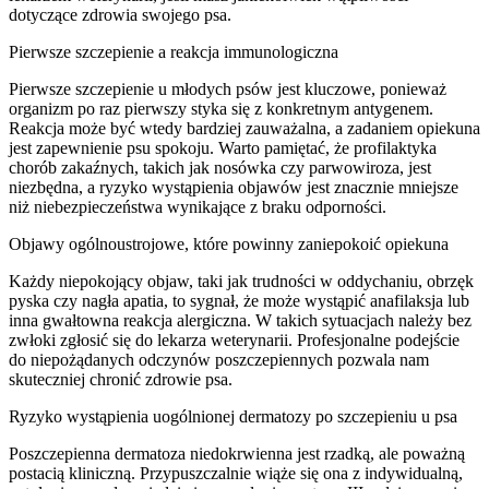
dotyczące zdrowia swojego psa.
Pierwsze szczepienie a reakcja immunologiczna
Pierwsze szczepienie u młodych psów jest kluczowe, ponieważ
organizm po raz pierwszy styka się z konkretnym antygenem.
Reakcja może być wtedy bardziej zauważalna, a zadaniem opiekuna
jest zapewnienie psu spokoju. Warto pamiętać, że profilaktyka
chorób zakaźnych, takich jak nosówka czy parwowiroza, jest
niezbędna, a ryzyko wystąpienia objawów jest znacznie mniejsze
niż niebezpieczeństwa wynikające z braku odporności.
Objawy ogólnoustrojowe, które powinny zaniepokoić opiekuna
Każdy niepokojący objaw, taki jak trudności w oddychaniu, obrzęk
pyska czy nagła apatia, to sygnał, że może wystąpić anafilaksja lub
inna gwałtowna reakcja alergiczna. W takich sytuacjach należy bez
zwłoki zgłosić się do lekarza weterynarii. Profesjonalne podejście
do niepożądanych odczynów poszczepiennych pozwala nam
skuteczniej chronić zdrowie psa.
Ryzyko wystąpienia uogólnionej dermatozy po szczepieniu u psa
Poszczepienna dermatoza niedokrwienna jest rzadką, ale poważną
postacią kliniczną. Przypuszczalnie wiąże się ona z indywidualną,