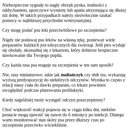
Niebezpieczne sygnały to nagły obrzęk pyska, trudności z
oddychaniem, uporczywe wymioty lub apatia utrzymująca się dłużej
niż dobę. W takich przypadkach należy niezwłocznie szukać
pomocy w najbliższej przychodni weterynaryjnej.
Czy mogę podać psu leki przeciwbólowe po szczepieniu?
Nigdy nie podawaj psu leków na własną rękę, ponieważ wiele
preparatów ludzkich jest toksycznych dla zwierząt. Jeśli pies wydaje
się obolały, skonsultuj się z lekarzem, który dobierze bezpieczne
dawkowanie dla Twojego pupila.
Czy każda rasa psa reaguje na szczepienia w ten sam sposób?
Nie, rasy miniaturowe, takie jak
maltańczyk
czy shih tzu, wykazują
wyższą predyspozycję do niektórych odczynów. Wynika to często z
relacji masy ciała do dawki preparatu, co lekarz powinien
uwzględnić podczas planowania profilaktyki.
Kiedy najpóźniej może wystąpić odczyn poszczepienny?
Choć większość reakcji pojawia się w ciągu kilku dni, niektóre
postacie mogą ujawnić się nawet do 6 miesięcy po iniekcji. Dlatego
warto monitorować stan skóry psa przez dłuższy czas po
szczepieniu przeciwko wściekliźnie.