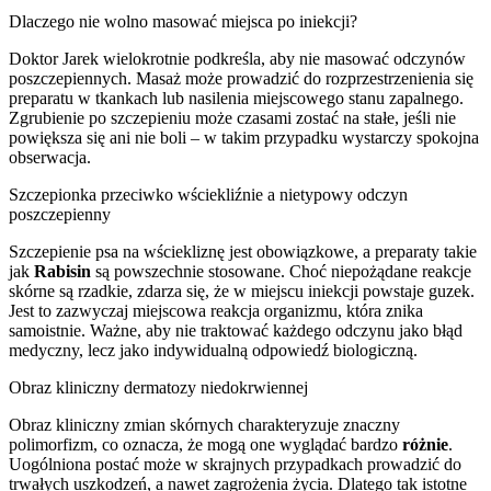
Dlaczego nie wolno masować miejsca po iniekcji?
Doktor Jarek wielokrotnie podkreśla, aby nie masować odczynów
poszczepiennych. Masaż może prowadzić do rozprzestrzenienia się
preparatu w tkankach lub nasilenia miejscowego stanu zapalnego.
Zgrubienie po szczepieniu może czasami zostać na stałe, jeśli nie
powiększa się ani nie boli – w takim przypadku wystarczy spokojna
obserwacja.
Szczepionka przeciwko wściekliźnie a nietypowy odczyn
poszczepienny
Szczepienie psa na wściekliznę jest obowiązkowe, a preparaty takie
jak
Rabisin
są powszechnie stosowane. Choć niepożądane reakcje
skórne są rzadkie, zdarza się, że w miejscu iniekcji powstaje guzek.
Jest to zazwyczaj miejscowa reakcja organizmu, która znika
samoistnie. Ważne, aby nie traktować każdego odczynu jako błąd
medyczny, lecz jako indywidualną odpowiedź biologiczną.
Obraz kliniczny dermatozy niedokrwiennej
Obraz kliniczny zmian skórnych charakteryzuje znaczny
polimorfizm, co oznacza, że mogą one wyglądać bardzo
różnie
.
Uogólniona postać może w skrajnych przypadkach prowadzić do
trwałych uszkodzeń, a nawet zagrożenia życia. Dlatego tak istotne