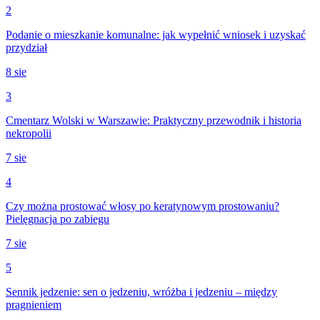
2
Podanie o mieszkanie komunalne: jak wypełnić wniosek i uzyskać
przydział
8 sie
3
Cmentarz Wolski w Warszawie: Praktyczny przewodnik i historia
nekropolii
7 sie
4
Czy można prostować włosy po keratynowym prostowaniu?
Pielęgnacja po zabiegu
7 sie
5
Sennik jedzenie: sen o jedzeniu, wróżba i jedzeniu – między
pragnieniem