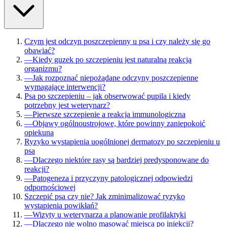
Czym jest odczyn poszczepienny u psa i czy należy się go
obawiać?
—
Kiedy guzek po szczepieniu jest naturalną reakcją
organizmu?
—
Jak rozpoznać niepożądane odczyny poszczepienne
wymagające interwencji?
Psa po szczepieniu – jak obserwować pupila i kiedy
potrzebny jest weterynarz?
—
Pierwsze szczepienie a reakcja immunologiczna
—
Objawy ogólnoustrojowe, które powinny zaniepokoić
opiekuna
Ryzyko wystąpienia uogólnionej dermatozy po szczepieniu u
psa
—
Dlaczego niektóre rasy są bardziej predysponowane do
reakcji?
—
Patogeneza i przyczyny patologicznej odpowiedzi
odpornościowej
Szczepić psa czy nie? Jak zminimalizować ryzyko
wystąpienia powikłań?
—
Wizyty u weterynarza a planowanie profilaktyki
—
Dlaczego nie wolno masować miejsca po iniekcji?