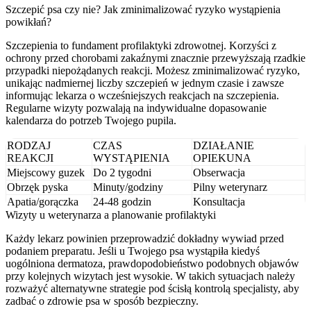
Szczepić psa czy nie? Jak zminimalizować ryzyko wystąpienia
powikłań?
Szczepienia to fundament profilaktyki zdrowotnej. Korzyści z
ochrony przed chorobami zakaźnymi znacznie przewyższają rzadkie
przypadki niepożądanych reakcji. Możesz zminimalizować ryzyko,
unikając nadmiernej liczby szczepień w jednym czasie i zawsze
informując lekarza o wcześniejszych reakcjach na szczepienia.
Regularne wizyty pozwalają na indywidualne dopasowanie
kalendarza do potrzeb Twojego pupila.
RODZAJ
CZAS
DZIAŁANIE
REAKCJI
WYSTĄPIENIA
OPIEKUNA
Miejscowy guzek
Do 2 tygodni
Obserwacja
Obrzęk pyska
Minuty/godziny
Pilny weterynarz
Apatia/gorączka
24-48 godzin
Konsultacja
Wizyty u weterynarza a planowanie profilaktyki
Każdy lekarz powinien przeprowadzić dokładny wywiad przed
podaniem preparatu. Jeśli u Twojego psa wystąpiła kiedyś
uogólniona dermatoza, prawdopodobieństwo podobnych objawów
przy kolejnych wizytach jest wysokie. W takich sytuacjach należy
rozważyć alternatywne strategie pod ścisłą kontrolą specjalisty, aby
zadbać o zdrowie psa w sposób bezpieczny.