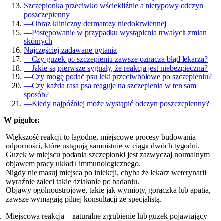
Szczepionka przeciwko wściekliźnie a nietypowy odczyn
poszczepienny
—
Obraz kliniczny dermatozy niedokrwiennej
—
Postępowanie w przypadku wystąpienia trwałych zmian
skórnych
Najczęściej zadawane pytania
—
Czy guzek po szczepieniu zawsze oznacza błąd lekarza?
—
Jakie są pierwsze sygnały, że reakcja jest niebezpieczna?
—
Czy mogę podać psu leki przeciwbólowe po szczepieniu?
—
Czy każda rasa psa reaguje na szczepienia w ten sam
sposób?
—
Kiedy najpóźniej może wystąpić odczyn poszczepienny?
W pigułce:
Większość reakcji to łagodne, miejscowe procesy budowania
odporności, które ustępują samoistnie w ciągu dwóch tygodni.
Guzek w miejscu podania szczepionki jest zazwyczaj normalnym
objawem pracy układu immunologicznego.
Nigdy nie masuj miejsca po iniekcji, chyba że lekarz weterynarii
wyraźnie zaleci takie działanie po badaniu.
Objawy ogólnoustrojowe, takie jak wymioty, gorączka lub apatia,
zawsze wymagają pilnej konsultacji ze specjalistą.
Miejscowa reakcja – naturalne zgrubienie lub guzek pojawiający