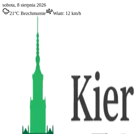
sobota, 8 sierpnia 2026
21
°C
Bezchmurnie
Wiatr:
12
km/h