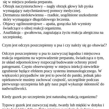
się w miejscu podania preparatu.
Obrzęk naczynioruchowy – nagły obrzęk głowy lub pyska
wymagający natychmiastowej pomocy medycznej.
Dermatoza niedokrwienna – rzadkie, uogólnione uszkodzenie
skóry wymagające długofalowego leczenia.
Objawy ogólnoustrojowe – apatia, gorączka lub wymioty
świadczące o silnej reakcji organizmu.
Anafilaksja – gwałtowna, zagrażająca życiu reakcja alergiczna na
szczepionkę.
Czym jest odczyn poszczepienny u psa i czy należy się go obawiać?
Odczyn poszczepienny u psa to zazwyczaj łagodna i miejscowa
reakcja organizmu na wprowadzenie preparatu, świadcząca o tym,
że układ odpornościowy rozpoczął budowanie ochrony przed
patogenami. Często obserwujemy w miejscu iniekcji niewielkie
zgrubienie będące efektem pracy systemu immunologicznego. W
większości przypadków nie jest to powód do paniki, jednak jako
opiekunowie musimy zachować czujność, szczególnie podczas
pierwszego szczepienia lub gdy nasz pupil wykazuje skłonność do
nadwrażliwości.
Kiedy guzek po szczepieniu jest naturalną reakcją organizmu?
Typowy guzek jest zazwyczaj mały, twardy lub miękki w dotyku i