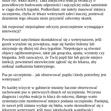
może być lekko tkliwy. Taka miejscowa reakcja świadczy o
prawidłowym budowaniu odporności i najczęściej znika samoistnie
w ciągu dwóch tygodni. Podkreślam: nie należy masować miejsca
szczepienia, chyba że lekarz weterynarii zaleci inaczej, ponieważ
drażnienie tego obszaru może przynieść odwrotny skutek.
Jak rozpoznać niepożądane odczyny poszczepienne wymagające
interwencji?
Powinieneś natychmiast skontaktować się z weterynarzem, jeśli
guzek wyraźnie się powiększa, staje się bardzo bolesny lub
utrzymuje się dłużej niż dwa tygodnie. Niepokojące są również
objawy ogólnoustrojowe, takie jak gorączka, apatia, wymioty czy
biegunka. Jeśli zauważysz, że Twój pupil liże lub gryzie miejsce
iniekcji, powinieneś niezwłocznie zgłosić się do lekarza, aby
uniknąć nadkażenia bakteryjnego.
Psa po szczepieniu – jak obserwować pupila i kiedy potrzebny jest
weterynarz?
Po każdej wizycie w gabinecie musimy bacznie obserwować
zachowanie psa w pierwszych dniach od szczepienia. Wczesna
diagnoza i szybka reakcja to klucz do sukcesu, dlatego warto
systematycznie monitorować miejsce podania szczepionki. Pamiętaj,
że nawet jeśli zmiana wydaje się błaha, warto skonsultować się z
lekarzem weterynarii, jeśli masz jakiekolwiek wątpliwości