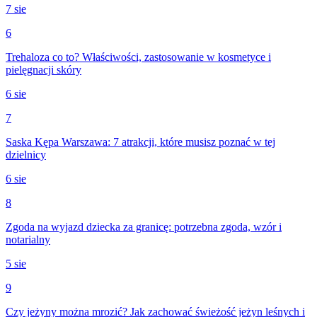
7 sie
6
Trehaloza co to? Właściwości, zastosowanie w kosmetyce i
pielęgnacji skóry
6 sie
7
Saska Kępa Warszawa: 7 atrakcji, które musisz poznać w tej
dzielnicy
6 sie
8
Zgoda na wyjazd dziecka za granicę: potrzebna zgoda, wzór i
notarialny
5 sie
9
Czy jeżyny można mrozić? Jak zachować świeżość jeżyn leśnych i