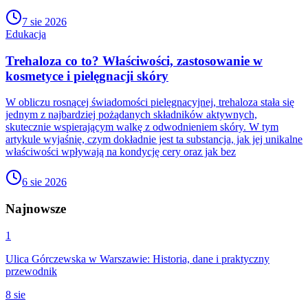
7 sie 2026
Edukacja
Trehaloza co to? Właściwości, zastosowanie w
kosmetyce i pielęgnacji skóry
W obliczu rosnącej świadomości pielęgnacyjnej, trehaloza stała się
jednym z najbardziej pożądanych składników aktywnych,
skutecznie wspierającym walkę z odwodnieniem skóry. W tym
artykule wyjaśnię, czym dokładnie jest ta substancja, jak jej unikalne
właściwości wpływają na kondycję cery oraz jak bez
6 sie 2026
Najnowsze
1
Ulica Górczewska w Warszawie: Historia, dane i praktyczny
przewodnik
8 sie