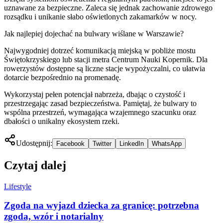
uznawane za bezpieczne. Zaleca się jednak zachowanie zdrowego
rozsądku i unikanie słabo oświetlonych zakamarków w nocy.
Jak najlepiej dojechać na bulwary wiślane w Warszawie?
Najwygodniej dotrzeć komunikacją miejską w pobliże mostu
Świętokrzyskiego lub stacji metra Centrum Nauki Kopernik. Dla
rowerzystów dostępne są liczne stacje wypożyczalni, co ułatwia
dotarcie bezpośrednio na promenadę.
Wykorzystaj pełen potencjał nabrzeża, dbając o czystość i
przestrzegając zasad bezpieczeństwa. Pamiętaj, że bulwary to
wspólna przestrzeń, wymagająca wzajemnego szacunku oraz
dbałości o unikalny ekosystem rzeki.
Udostępnij:
Facebook
Twitter
LinkedIn
WhatsApp
Czytaj dalej
Lifestyle
Zgoda na wyjazd dziecka za granicę: potrzebna
zgoda, wzór i notarialny