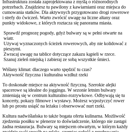
Infrastruktura została zaprojektowana z myślą o różnorodnych
potrzebach. Znajdziesz tu pawilony z kawiarniami oraz miejsca do
cumowania statków. Dla aktywnych przygotowano drogi rowerowe
i strefy do ćwiczeń. Warto zwrócić uwagę na liczne altany oraz
punkty widokowe, z których roztacza się panorama miasta.
Sprawdź prognozę pogody, gdyż bulwary są w pełni otwarte na
wiatr.
Używaj wyznaczonych ścieżek rowerowych, aby nie kolidować z
pieszymi.
Zwracaj uwagę na tablice dotyczące zakazu kąpieli w rzece.
Szanuj zieleń miejską i zabieraj ze sobą wszystkie śmieci.
Wiślany klimat: dlaczego warto spędzić tu czas?
Aktywność fizyczna i kulturalna wzdłuż rzeki
To doskonałe miejsce na aktywność fizyczną. Szerokie alejki
spacerowe są idealne do joggingu. W sezonie letnim bulwary
zmieniają się w centrum kulturalno-rozrywkowe. Odbywają się tu
koncerty, pokazy filmowe i wystawy. Możesz wypożyczyć rower
lub po prostu usiąść na leżaku i obserwować nurt rzeki.
Kultura nadwiślańska to także bogata oferta kulinarna. Możliwość
zjedzenia posiłku w plenerze to doświadczenie, którego nie zastąpi
żadna restauracja. Bulwary są miejscem otwartym, w którym każdy
znajdzie swój sposób na relaks, czerpiąc radość z przebywania