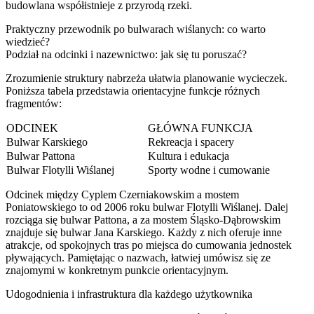
budowlana współistnieje z przyrodą rzeki.
Praktyczny przewodnik po bulwarach wiślanych: co warto
wiedzieć?
Podział na odcinki i nazewnictwo: jak się tu poruszać?
Zrozumienie struktury nabrzeża ułatwia planowanie wycieczek.
Poniższa tabela przedstawia orientacyjne funkcje różnych
fragmentów:
ODCINEK
GŁÓWNA FUNKCJA
Bulwar Karskiego
Rekreacja i spacery
Bulwar Pattona
Kultura i edukacja
Bulwar Flotylli Wiślanej
Sporty wodne i cumowanie
Odcinek między Cyplem Czerniakowskim a mostem
Poniatowskiego to od 2006 roku bulwar Flotylli Wiślanej. Dalej
rozciąga się bulwar Pattona, a za mostem Śląsko-Dąbrowskim
znajduje się bulwar Jana Karskiego. Każdy z nich oferuje inne
atrakcje, od spokojnych tras po miejsca do cumowania jednostek
pływających. Pamiętając o nazwach, łatwiej umówisz się ze
znajomymi w konkretnym punkcie orientacyjnym.
Udogodnienia i infrastruktura dla każdego użytkownika