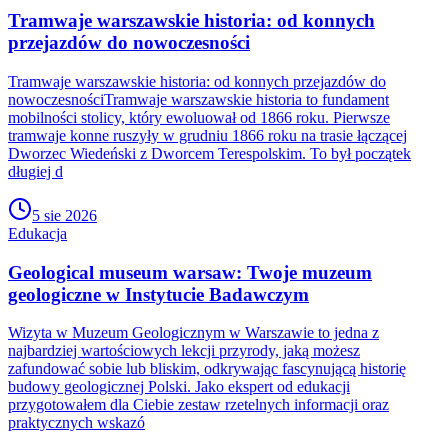
Tramwaje warszawskie historia: od konnych
przejazdów do nowoczesności
Tramwaje warszawskie historia: od konnych przejazdów do
nowoczesnościTramwaje warszawskie historia to fundament
mobilności stolicy, który ewoluował od 1866 roku. Pierwsze
tramwaje konne ruszyły w grudniu 1866 roku na trasie łączącej
Dworzec Wiedeński z Dworcem Terespolskim. To był początek
długiej d
5 sie 2026
Edukacja
Geological museum warsaw: Twoje muzeum
geologiczne w Instytucie Badawczym
Wizyta w Muzeum Geologicznym w Warszawie to jedna z
najbardziej wartościowych lekcji przyrody, jaką możesz
zafundować sobie lub bliskim, odkrywając fascynującą historię
budowy geologicznej Polski. Jako ekspert od edukacji
przygotowałem dla Ciebie zestaw rzetelnych informacji oraz
praktycznych wskazó