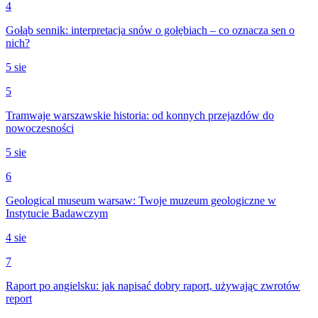
4
Gołąb sennik: interpretacja snów o gołębiach – co oznacza sen o
nich?
5 sie
5
Tramwaje warszawskie historia: od konnych przejazdów do
nowoczesności
5 sie
6
Geological museum warsaw: Twoje muzeum geologiczne w
Instytucie Badawczym
4 sie
7
Raport po angielsku: jak napisać dobry raport, używając zwrotów
report