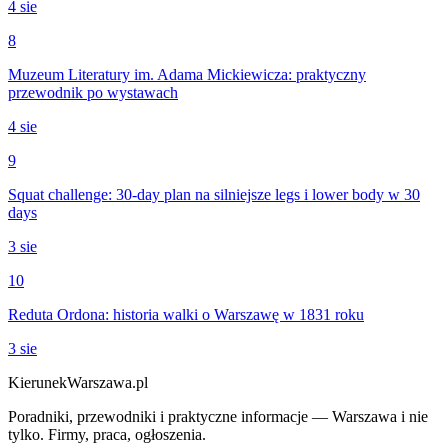
4 sie
8
Muzeum Literatury im. Adama Mickiewicza: praktyczny
przewodnik po wystawach
4 sie
9
Squat challenge: 30-day plan na silniejsze legs i lower body w 30
days
3 sie
10
Reduta Ordona: historia walki o Warszawę w 1831 roku
3 sie
KierunekWarszawa.pl
Poradniki, przewodniki i praktyczne informacje — Warszawa i nie
tylko. Firmy, praca, ogłoszenia.