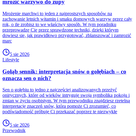
mrozić warzywo do zupy
Mrożenie marchwi to jeden z najprostszych sposobów na
zachowanie letnich witamin i smaku domowych warzyw przez cały
rok, o ile zrobisz to we właściwy sposób. W tym poradniku
przeprowadzę Cię przez sprawdzone techniki, dzięki którym
dowiesz się, jak prawidłowo przygotować, zblanszować i zamrozić
marc
5 sie 2026
Lifestyle
Gołąb sennik: interpretacja snów o gołębiach – co
oznacza sen o nich?
Sen o gołębiu to jedno z najczęściej analizowanych przeżyć
onirycznych, które od wieków intryguje swoją symboliką pokoju i
zmian w życiu osobistym. W tym przewodniku znajdziesz rzetelną
interpretację znaczeń snów, która pomoże Ci zrozumieć, co
podświadomość próbuje Ci przekazać poprzez te niezwykłe
5 sie 2026
Przewodnik