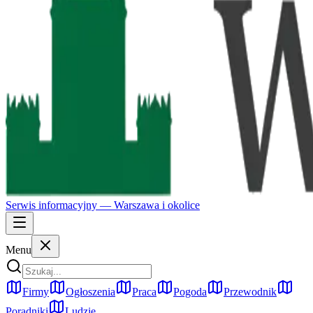
Serwis informacyjny —
Warszawa
i okolice
Menu
Firmy
Ogłoszenia
Praca
Pogoda
Przewodnik
Poradniki
Ludzie