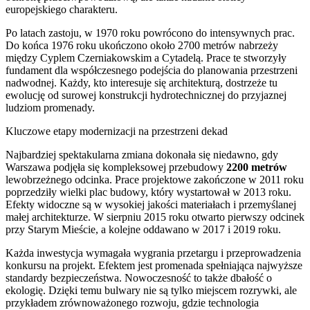
europejskiego charakteru.
Po latach zastoju, w 1970 roku powrócono do intensywnych prac.
Do końca 1976 roku ukończono około 2700 metrów nabrzeży
między Cyplem Czerniakowskim a Cytadelą. Prace te stworzyły
fundament dla współczesnego podejścia do planowania przestrzeni
nadwodnej. Każdy, kto interesuje się architekturą, dostrzeże tu
ewolucję od surowej konstrukcji hydrotechnicznej do przyjaznej
ludziom promenady.
Kluczowe etapy modernizacji na przestrzeni dekad
Najbardziej spektakularna zmiana dokonała się niedawno, gdy
Warszawa podjęła się kompleksowej przebudowy
2200 metrów
lewobrzeżnego odcinka. Prace projektowe zakończone w 2011 roku
poprzedziły wielki plac budowy, który wystartował w 2013 roku.
Efekty widoczne są w wysokiej jakości materiałach i przemyślanej
małej architekturze. W sierpniu 2015 roku otwarto pierwszy odcinek
przy Starym Mieście, a kolejne oddawano w 2017 i 2019 roku.
Każda inwestycja wymagała wygrania przetargu i przeprowadzenia
konkursu na projekt. Efektem jest promenada spełniająca najwyższe
standardy bezpieczeństwa. Nowoczesność to także dbałość o
ekologię. Dzięki temu bulwary nie są tylko miejscem rozrywki, ale
przykładem zrównoważonego rozwoju, gdzie technologia