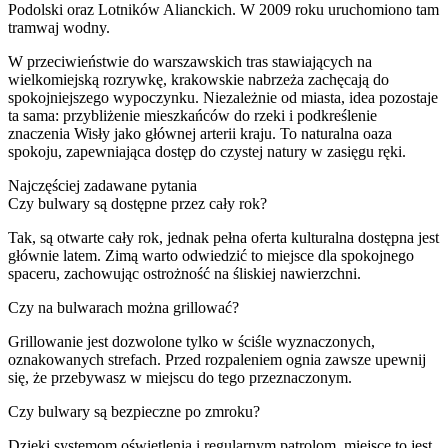
Podolski oraz Lotników Alianckich. W 2009 roku uruchomiono tam
tramwaj wodny.
W przeciwieństwie do warszawskich tras stawiających na
wielkomiejską rozrywkę, krakowskie nabrzeża zachęcają do
spokojniejszego wypoczynku. Niezależnie od miasta, idea pozostaje
ta sama: przybliżenie mieszkańców do rzeki i podkreślenie
znaczenia Wisły jako głównej arterii kraju. To naturalna oaza
spokoju, zapewniająca dostęp do czystej natury w zasięgu ręki.
Najczęściej zadawane pytania
Czy bulwary są dostępne przez cały rok?
Tak, są otwarte cały rok, jednak pełna oferta kulturalna dostępna jest
głównie latem. Zimą warto odwiedzić to miejsce dla spokojnego
spaceru, zachowując ostrożność na śliskiej nawierzchni.
Czy na bulwarach można grillować?
Grillowanie jest dozwolone tylko w ściśle wyznaczonych,
oznakowanych strefach. Przed rozpaleniem ognia zawsze upewnij
się, że przebywasz w miejscu do tego przeznaczonym.
Czy bulwary są bezpieczne po zmroku?
Dzięki systemom oświetlenia i regularnym patrolom, miejsce to jest