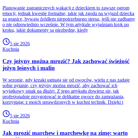
Planowanie zagranicznych wakacji z dzieckiem to zawsze ogrom
emocji, jednak kwestie formalne, takie jak zgoda na wyjazd dziecka
za granicę, bywają źródłem niepotrzebnego stresu, jeśli nie zadbamy
o nie odpowiednio wcześnie. W tym artykule wyjaśniam krok po
kroku, jakie dokumenty są niezbędne, kiedy
5 sie 2026
Kuchnia
Czy jeżyny można mrozić? Jak zachować świeżość
jeżyn leśnych i malin
W sezonie, gdy krzaki uginają się od owoców, wielu z nas zadaje
sobie pytanie, czy jeżyny można mrozić, aby zachować ich
wyjątkowy smak na dłużej. Z tego artykułu dowiesz się, jak
profesjonalnie przygotować te delikatne owoce do zamrażania,
korzystając z moich sprawdzonych w kuchni technik. Dzięki t
5 sie 2026
Kuchnia
Jak mrozić marchew i marchewkę na zimę: warto