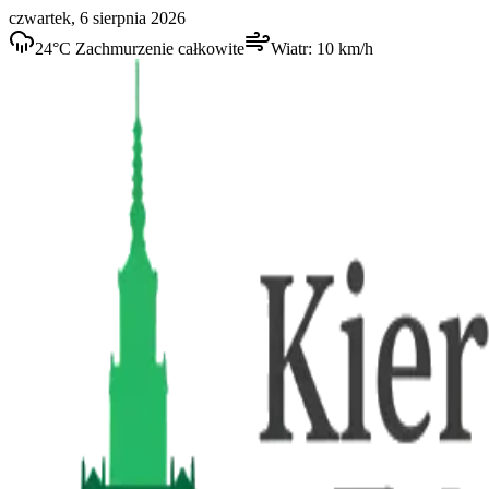
czwartek, 6 sierpnia 2026
24
°C
Zachmurzenie całkowite
Wiatr:
10
km/h