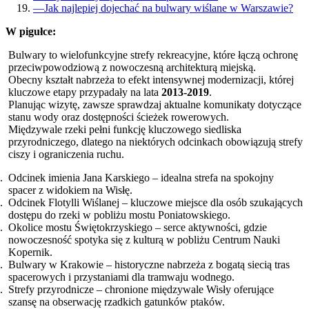
—
Jak najlepiej dojechać na bulwary wiślane w Warszawie?
W pigułce:
Bulwary to wielofunkcyjne strefy rekreacyjne, które łączą ochronę
przeciwpowodziową z nowoczesną architekturą miejską.
Obecny kształt nabrzeża to efekt intensywnej modernizacji, której
kluczowe etapy przypadały na lata
2013-2019
.
Planując wizytę, zawsze sprawdzaj aktualne komunikaty dotyczące
stanu wody oraz dostępności ścieżek rowerowych.
Międzywale rzeki pełni funkcję kluczowego siedliska
przyrodniczego, dlatego na niektórych odcinkach obowiązują strefy
ciszy i ograniczenia ruchu.
Odcinek imienia Jana Karskiego – idealna strefa na spokojny
spacer z widokiem na Wisłę.
Odcinek Flotylli Wiślanej – kluczowe miejsce dla osób szukających
dostępu do rzeki w pobliżu mostu Poniatowskiego.
Okolice mostu Świętokrzyskiego – serce aktywności, gdzie
nowoczesność spotyka się z kulturą w pobliżu Centrum Nauki
Kopernik.
Bulwary w Krakowie – historyczne nabrzeża z bogatą siecią tras
spacerowych i przystaniami dla tramwaju wodnego.
Strefy przyrodnicze – chronione międzywale Wisły oferujące
szansę na obserwację rzadkich gatunków ptaków.