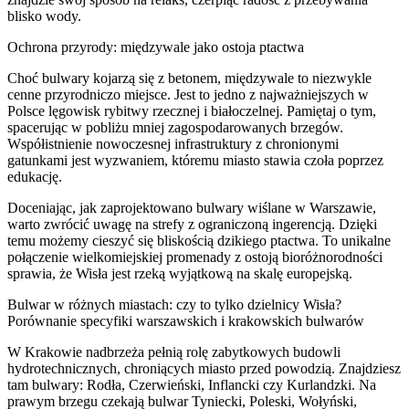
blisko wody.
Ochrona przyrody: międzywale jako ostoja ptactwa
Choć bulwary kojarzą się z betonem, międzywale to niezwykle
cenne przyrodniczo miejsce. Jest to jedno z najważniejszych w
Polsce lęgowisk rybitwy rzecznej i białoczelnej. Pamiętaj o tym,
spacerując w pobliżu mniej zagospodarowanych brzegów.
Współistnienie nowoczesnej infrastruktury z chronionymi
gatunkami jest wyzwaniem, któremu miasto stawia czoła poprzez
edukację.
Doceniając, jak zaprojektowano bulwary wiślane w Warszawie,
warto zwrócić uwagę na strefy z ograniczoną ingerencją. Dzięki
temu możemy cieszyć się bliskością dzikiego ptactwa. To unikalne
połączenie wielkomiejskiej promenady z ostoją bioróżnorodności
sprawia, że Wisła jest rzeką wyjątkową na skalę europejską.
Bulwar w różnych miastach: czy to tylko dzielnicy Wisła?
Porównanie specyfiki warszawskich i krakowskich bulwarów
W Krakowie nadbrzeża pełnią rolę zabytkowych budowli
hydrotechnicznych, chroniących miasto przed powodzią. Znajdziesz
tam bulwary: Rodła, Czerwieński, Inflancki czy Kurlandzki. Na
prawym brzegu czekają bulwar Tyniecki, Poleski, Wołyński,