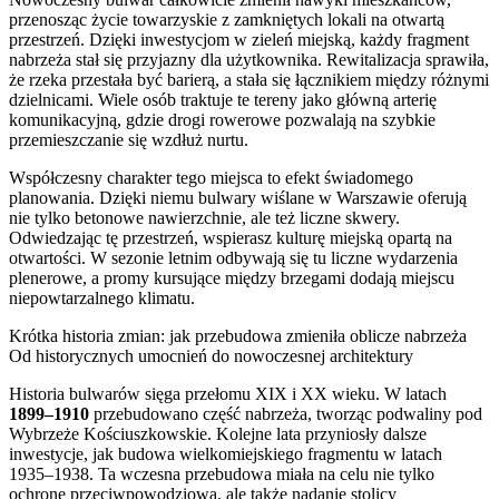
przenosząc życie towarzyskie z zamkniętych lokali na otwartą
przestrzeń. Dzięki inwestycjom w zieleń miejską, każdy fragment
nabrzeża stał się przyjazny dla użytkownika. Rewitalizacja sprawiła,
że rzeka przestała być barierą, a stała się łącznikiem między różnymi
dzielnicami. Wiele osób traktuje te tereny jako główną arterię
komunikacyjną, gdzie drogi rowerowe pozwalają na szybkie
przemieszczanie się wzdłuż nurtu.
Współczesny charakter tego miejsca to efekt świadomego
planowania. Dzięki niemu bulwary wiślane w Warszawie oferują
nie tylko betonowe nawierzchnie, ale też liczne skwery.
Odwiedzając tę przestrzeń, wspierasz kulturę miejską opartą na
otwartości. W sezonie letnim odbywają się tu liczne wydarzenia
plenerowe, a promy kursujące między brzegami dodają miejscu
niepowtarzalnego klimatu.
Krótka historia zmian: jak przebudowa zmieniła oblicze nabrzeża
Od historycznych umocnień do nowoczesnej architektury
Historia bulwarów sięga przełomu XIX i XX wieku. W latach
1899–1910
przebudowano część nabrzeża, tworząc podwaliny pod
Wybrzeże Kościuszkowskie. Kolejne lata przyniosły dalsze
inwestycje, jak budowa wielkomiejskiego fragmentu w latach
1935–1938. Ta wczesna przebudowa miała na celu nie tylko
ochronę przeciwpowodziową, ale także nadanie stolicy