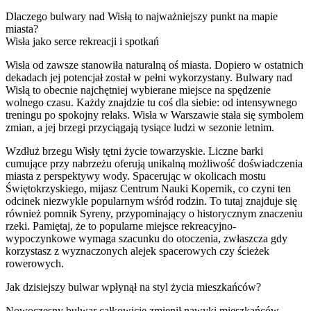
Dlaczego bulwary nad Wisłą to najważniejszy punkt na mapie
miasta?
Wisła jako serce rekreacji i spotkań
Wisła od zawsze stanowiła naturalną oś miasta. Dopiero w ostatnich
dekadach jej potencjał został w pełni wykorzystany. Bulwary nad
Wisłą to obecnie najchętniej wybierane miejsce na spędzenie
wolnego czasu. Każdy znajdzie tu coś dla siebie: od intensywnego
treningu po spokojny relaks. Wisła w Warszawie stała się symbolem
zmian, a jej brzegi przyciągają tysiące ludzi w sezonie letnim.
Wzdłuż brzegu Wisły tętni życie towarzyskie. Liczne barki
cumujące przy nabrzeżu oferują unikalną możliwość doświadczenia
miasta z perspektywy wody. Spacerując w okolicach mostu
Świętokrzyskiego, mijasz Centrum Nauki Kopernik, co czyni ten
odcinek niezwykle popularnym wśród rodzin. To tutaj znajduje się
również pomnik Syreny, przypominający o historycznym znaczeniu
rzeki. Pamiętaj, że to popularne miejsce rekreacyjno-
wypoczynkowe wymaga szacunku do otoczenia, zwłaszcza gdy
korzystasz z wyznaczonych alejek spacerowych czy ścieżek
rowerowych.
Jak dzisiejszy bulwar wpłynął na styl życia mieszkańców?
Nowoczesny bulwar całkowicie zmienił nawyki mieszkańców,