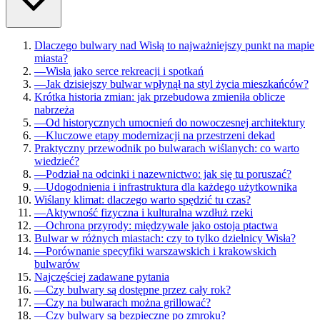
Dlaczego bulwary nad Wisłą to najważniejszy punkt na mapie
miasta?
—
Wisła jako serce rekreacji i spotkań
—
Jak dzisiejszy bulwar wpłynął na styl życia mieszkańców?
Krótka historia zmian: jak przebudowa zmieniła oblicze
nabrzeża
—
Od historycznych umocnień do nowoczesnej architektury
—
Kluczowe etapy modernizacji na przestrzeni dekad
Praktyczny przewodnik po bulwarach wiślanych: co warto
wiedzieć?
—
Podział na odcinki i nazewnictwo: jak się tu poruszać?
—
Udogodnienia i infrastruktura dla każdego użytkownika
Wiślany klimat: dlaczego warto spędzić tu czas?
—
Aktywność fizyczna i kulturalna wzdłuż rzeki
—
Ochrona przyrody: międzywale jako ostoja ptactwa
Bulwar w różnych miastach: czy to tylko dzielnicy Wisła?
—
Porównanie specyfiki warszawskich i krakowskich
bulwarów
Najczęściej zadawane pytania
—
Czy bulwary są dostępne przez cały rok?
—
Czy na bulwarach można grillować?
—
Czy bulwary są bezpieczne po zmroku?