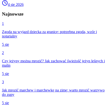
4 sie 2026
Najnowsze
1
Zgoda na wyjazd dziecka za granicę: potrzebna zgoda, wzór i
notarialny
5 sie
2
Czy jeżyny można mrozić? Jak zachować świeżość jeżyn leśnych i
malin
5 sie
3
Jak mrozić marchew i marchewkę na zimę: warto mrozić warzywo
do zupy
5 sie