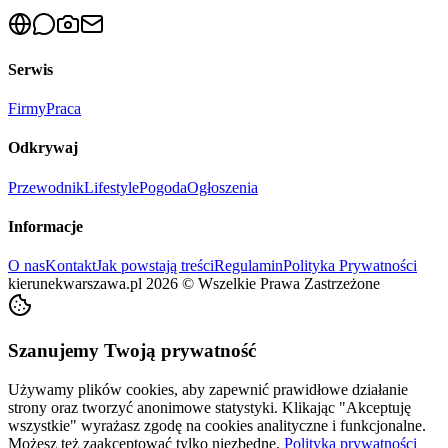
Serwis
Firmy
Praca
Odkrywaj
Przewodnik
Lifestyle
Pogoda
Ogłoszenia
Informacje
O nas
Kontakt
Jak powstają treści
Regulamin
Polityka Prywatności
kierunekwarszawa.pl
2026
©
Wszelkie Prawa Zastrzeżone
Szanujemy Twoją prywatność
Używamy plików cookies, aby zapewnić prawidłowe działanie
strony oraz tworzyć anonimowe statystyki. Klikając "Akceptuję
wszystkie" wyrażasz zgodę na cookies analityczne i funkcjonalne.
Możesz też zaakceptować tylko niezbędne.
Polityka prywatności