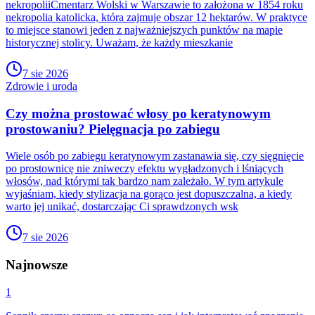
nekropoliiCmentarz Wolski w Warszawie to założona w 1854 roku
nekropolia katolicka, która zajmuje obszar 12 hektarów. W praktyce
to miejsce stanowi jeden z najważniejszych punktów na mapie
historycznej stolicy. Uważam, że każdy mieszkanie
7 sie 2026
Zdrowie i uroda
Czy można prostować włosy po keratynowym
prostowaniu? Pielęgnacja po zabiegu
Wiele osób po zabiegu keratynowym zastanawia się, czy sięgnięcie
po prostownicę nie zniweczy efektu wygładzonych i lśniących
włosów, nad którymi tak bardzo nam zależało. W tym artykule
wyjaśniam, kiedy stylizacja na gorąco jest dopuszczalna, a kiedy
warto jej unikać, dostarczając Ci sprawdzonych wsk
7 sie 2026
Najnowsze
1