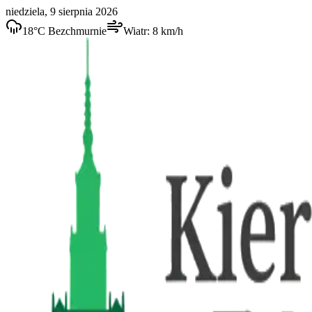
niedziela, 9 sierpnia 2026
18
°C
Bezchmurnie
Wiatr:
8
km/h