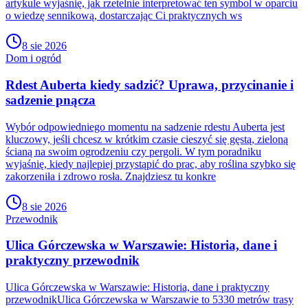
artykule wyjaśnię, jak rzetelnie interpretować ten symbol w oparciu
o wiedzę sennikową, dostarczając Ci praktycznych ws
8 sie 2026
Dom i ogród
Rdest Auberta kiedy sadzić? Uprawa, przycinanie i
sadzenie pnącza
Wybór odpowiedniego momentu na sadzenie rdestu Auberta jest
kluczowy, jeśli chcesz w krótkim czasie cieszyć się gęstą, zieloną
ścianą na swoim ogrodzeniu czy pergoli. W tym poradniku
wyjaśnię, kiedy najlepiej przystąpić do prac, aby roślina szybko się
zakorzeniła i zdrowo rosła. Znajdziesz tu konkre
8 sie 2026
Przewodnik
Ulica Górczewska w Warszawie: Historia, dane i
praktyczny przewodnik
Ulica Górczewska w Warszawie: Historia, dane i praktyczny
przewodnikUlica Górczewska w Warszawie to 5330 metrów trasy