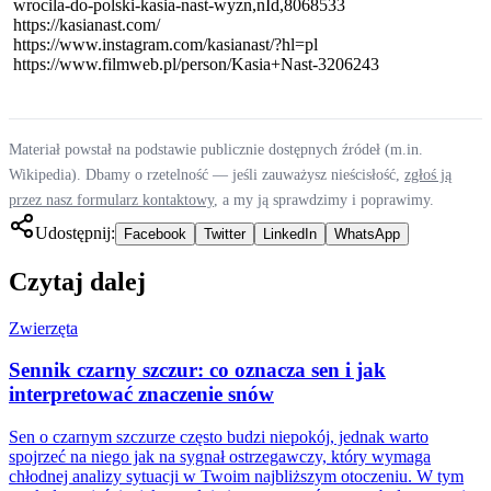
wrocila-do-polski-kasia-nast-wyzn,nId,8068533
https://kasianast.com/
https://www.instagram.com/kasianast/?hl=pl
https://www.filmweb.pl/person/Kasia+Nast-3206243
Materiał powstał na podstawie publicznie dostępnych źródeł (m.in.
Wikipedia). Dbamy o rzetelność — jeśli zauważysz nieścisłość,
zgłoś ją
przez nasz formularz kontaktowy
, a my ją sprawdzimy i poprawimy.
Udostępnij:
Facebook
Twitter
LinkedIn
WhatsApp
Czytaj dalej
Zwierzęta
Sennik czarny szczur: co oznacza sen i jak
interpretować znaczenie snów
Sen o czarnym szczurze często budzi niepokój, jednak warto
spojrzeć na niego jak na sygnał ostrzegawczy, który wymaga
chłodnej analizy sytuacji w Twoim najbliższym otoczeniu. W tym