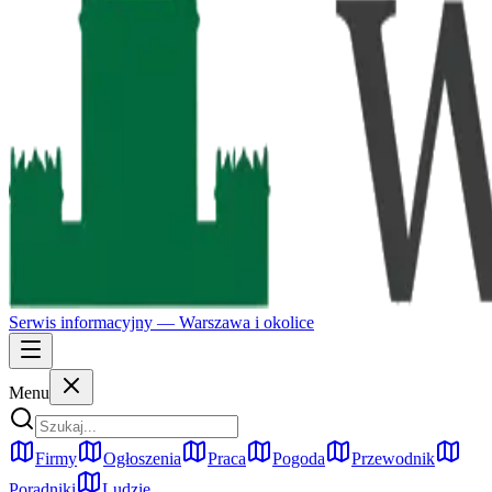
Serwis informacyjny —
Warszawa
i okolice
Menu
Firmy
Ogłoszenia
Praca
Pogoda
Przewodnik
Poradniki
Ludzie