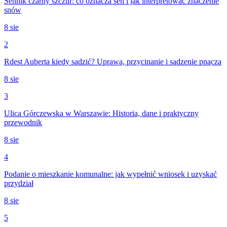
Sennik czarny szczur: co oznacza sen i jak interpretować znaczenie
snów
8 sie
2
Rdest Auberta kiedy sadzić? Uprawa, przycinanie i sadzenie pnącza
8 sie
3
Ulica Górczewska w Warszawie: Historia, dane i praktyczny
przewodnik
8 sie
4
Podanie o mieszkanie komunalne: jak wypełnić wniosek i uzyskać
przydział
8 sie
5