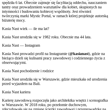
spędziła 6 lat. Obecnie zajmuje się facylitacją oddechu, nauczaniem
tantry oraz prowadzeniem warsztatów dla kobiet, skupionych na
intymności i budowaniu kobiecej wspólnoty. Jest również
twórczynią marki Mystic Portal, w ramach której projektuje autorską
biżuterię mocy.
Kasia Nast wiek — ile ma lat?
Kasia Nast urodziła się w 1982 roku. Obecnie ma 44 lata.
Kasia Nast — Instagram
Kasia Nast prowadzi profil na Instagramie (
@kasianast
), gdzie na
bieżąco dzieli się kulisami pracy zawodowej i codziennego życia z
obserwującymi.
Kasia Nast pochodzenie i rodzice
Kasia Nast urodziła się w Warszawie, gdzie mieszkała od urodzenia
przed wyjazdem na Bali.
Kasia Nast kariera
Karierę zawodową rozpoczęła jako architektka wnętrz i scenografka
w Warszawie. W 2018 roku, po przełomie duchowym,
zdecydowała się na zmianę ścieżki zawodowej i przeprowadzkę na