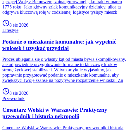
łączącej Wolę z Bemowem, zainaugurowanej jako trakt w marcu
1775 roku. Jako główny szlak komunikacyjny dzielnicy, ulica ta
odgrywa kluczową rolę w codziennej logistyce tysięcy mieszk
8 sie 2026
Lifestyle
Podanie o mieszkanie komunalne: jak wypełnić
wniosek i uzyskać przydział
Proces ubiegania się o własny kąt od miasta bywa skomplikowany,
ale odpowiednie przygotowanie formalne to kluczowy krok w
stronę życiowej stabilizacji. W tym artykule wyjaśnimy, jak
poprawnie przygotować podanie o mieszkanie komunalne, aby
zwiększyć Twoje szanse na pozytywne rozpatrzenie wniosku. Zn
8 sie 2026
Przewodnik
Cmentarz Wolski w Warszawie: Praktyczny
przewodnik i historia nekropolii
Cmentarz Wolski w Warszawie: Praktyczny przewodnik i historia