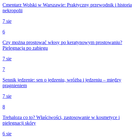
Cmentarz Wolski w Warszawie: Praktyczny przewodnik i historia
nekropolii
7 sie
6
Czy można prostować włosy po keratynowym prostowaniu?
Pielęgnacja po zabiegu
7 sie
7
Sennik jedzenie: sen o jedzeniu, wróżba i jedzeniu – między
pragnieniem
7 sie
8
Trehaloza co to? Właściwości, zastosowanie w kosmetyce i
pielęgnacji skóry
6 sie