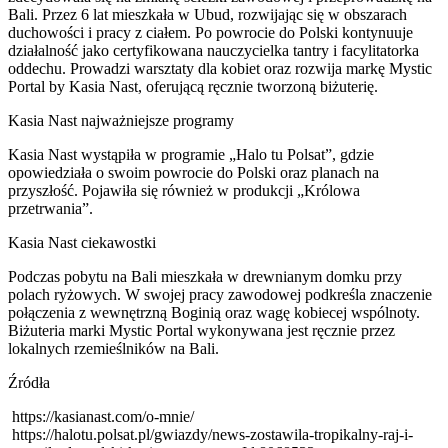
Bali. Przez 6 lat mieszkała w Ubud, rozwijając się w obszarach
duchowości i pracy z ciałem. Po powrocie do Polski kontynuuje
działalność jako certyfikowana nauczycielka tantry i facylitatorka
oddechu. Prowadzi warsztaty dla kobiet oraz rozwija markę Mystic
Portal by Kasia Nast, oferującą ręcznie tworzoną biżuterię.
Kasia Nast najważniejsze programy
Kasia Nast wystąpiła w programie „Halo tu Polsat”, gdzie
opowiedziała o swoim powrocie do Polski oraz planach na
przyszłość. Pojawiła się również w produkcji „Królowa
przetrwania”.
Kasia Nast ciekawostki
Podczas pobytu na Bali mieszkała w drewnianym domku przy
polach ryżowych. W swojej pracy zawodowej podkreśla znaczenie
połączenia z wewnętrzną Boginią oraz wagę kobiecej wspólnoty.
Biżuteria marki Mystic Portal wykonywana jest ręcznie przez
lokalnych rzemieślników na Bali.
Źródła
https://kasianast.com/o-mnie/
https://halotu.polsat.pl/gwiazdy/news-zostawila-tropikalny-raj-i-