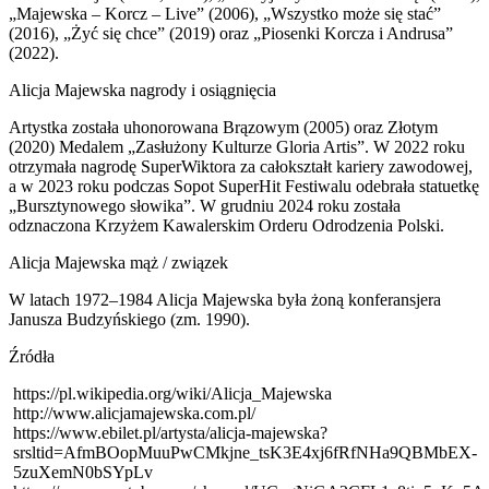
„Majewska – Korcz – Live” (2006), „Wszystko może się stać”
(2016), „Żyć się chce” (2019) oraz „Piosenki Korcza i Andrusa”
(2022).
Alicja Majewska nagrody i osiągnięcia
Artystka została uhonorowana Brązowym (2005) oraz Złotym
(2020) Medalem „Zasłużony Kulturze Gloria Artis”. W 2022 roku
otrzymała nagrodę SuperWiktora za całokształt kariery zawodowej,
a w 2023 roku podczas Sopot SuperHit Festiwalu odebrała statuetkę
„Bursztynowego słowika”. W grudniu 2024 roku została
odznaczona Krzyżem Kawalerskim Orderu Odrodzenia Polski.
Alicja Majewska mąż / związek
W latach 1972–1984 Alicja Majewska była żoną konferansjera
Janusza Budzyńskiego (zm. 1990).
Źródła
https://pl.wikipedia.org/wiki/Alicja_Majewska
http://www.alicjamajewska.com.pl/
https://www.ebilet.pl/artysta/alicja-majewska?
srsltid=AfmBOopMuuPwCMkjne_tsK3E4xj6fRfNHa9QBMbEX-
5zuXemN0bSYpLv