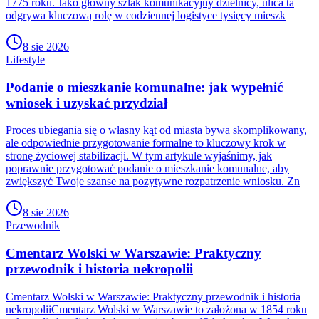
1775 roku. Jako główny szlak komunikacyjny dzielnicy, ulica ta
odgrywa kluczową rolę w codziennej logistyce tysięcy mieszk
8 sie 2026
Lifestyle
Podanie o mieszkanie komunalne: jak wypełnić
wniosek i uzyskać przydział
Proces ubiegania się o własny kąt od miasta bywa skomplikowany,
ale odpowiednie przygotowanie formalne to kluczowy krok w
stronę życiowej stabilizacji. W tym artykule wyjaśnimy, jak
poprawnie przygotować podanie o mieszkanie komunalne, aby
zwiększyć Twoje szanse na pozytywne rozpatrzenie wniosku. Zn
8 sie 2026
Przewodnik
Cmentarz Wolski w Warszawie: Praktyczny
przewodnik i historia nekropolii
Cmentarz Wolski w Warszawie: Praktyczny przewodnik i historia
nekropoliiCmentarz Wolski w Warszawie to założona w 1854 roku