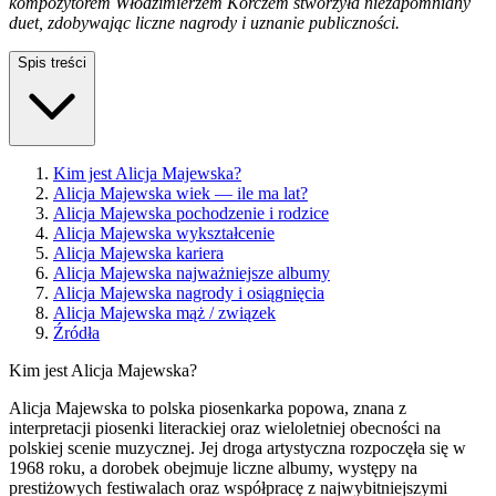
kompozytorem Włodzimierzem Korczem stworzyła niezapomniany
duet, zdobywając liczne nagrody i uznanie publiczności.
Spis treści
Kim jest Alicja Majewska?
Alicja Majewska wiek — ile ma lat?
Alicja Majewska pochodzenie i rodzice
Alicja Majewska wykształcenie
Alicja Majewska kariera
Alicja Majewska najważniejsze albumy
Alicja Majewska nagrody i osiągnięcia
Alicja Majewska mąż / związek
Źródła
Kim jest Alicja Majewska?
Alicja Majewska to polska piosenkarka popowa, znana z
interpretacji piosenki literackiej oraz wieloletniej obecności na
polskiej scenie muzycznej. Jej droga artystyczna rozpoczęła się w
1968 roku, a dorobek obejmuje liczne albumy, występy na
prestiżowych festiwalach oraz współpracę z najwybitniejszymi