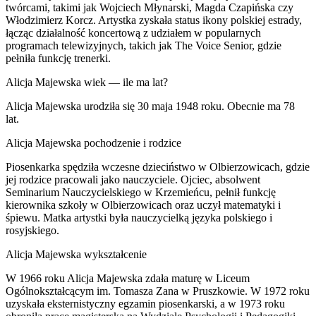
twórcami, takimi jak Wojciech Młynarski, Magda Czapińska czy
Włodzimierz Korcz. Artystka zyskała status ikony polskiej estrady,
łącząc działalność koncertową z udziałem w popularnych
programach telewizyjnych, takich jak The Voice Senior, gdzie
pełniła funkcję trenerki.
Alicja Majewska wiek — ile ma lat?
Alicja Majewska urodziła się 30 maja 1948 roku. Obecnie ma 78
lat.
Alicja Majewska pochodzenie i rodzice
Piosenkarka spędziła wczesne dzieciństwo w Olbierzowicach, gdzie
jej rodzice pracowali jako nauczyciele. Ojciec, absolwent
Seminarium Nauczycielskiego w Krzemieńcu, pełnił funkcję
kierownika szkoły w Olbierzowicach oraz uczył matematyki i
śpiewu. Matka artystki była nauczycielką języka polskiego i
rosyjskiego.
Alicja Majewska wykształcenie
W 1966 roku Alicja Majewska zdała maturę w Liceum
Ogólnokształcącym im. Tomasza Zana w Pruszkowie. W 1972 roku
uzyskała eksternistyczny egzamin piosenkarski, a w 1973 roku