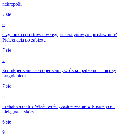
nekropolii
7 sie
6
Czy można prostować włosy po keratynowym prostowaniu?
Pielęgnacja po zabiegu
7 sie
7
Sennik jedzenie: sen o jedzeniu, wróżba i jedzeniu – między
pragnieniem
7 sie
8
Trehaloza co to? Właściwości, zastosowanie w kosmetyce i
pielęgnacji skóry
6 sie
9