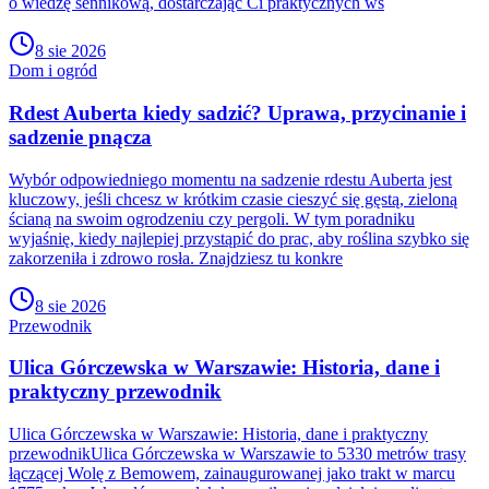
o wiedzę sennikową, dostarczając Ci praktycznych ws
8 sie 2026
Dom i ogród
Rdest Auberta kiedy sadzić? Uprawa, przycinanie i
sadzenie pnącza
Wybór odpowiedniego momentu na sadzenie rdestu Auberta jest
kluczowy, jeśli chcesz w krótkim czasie cieszyć się gęstą, zieloną
ścianą na swoim ogrodzeniu czy pergoli. W tym poradniku
wyjaśnię, kiedy najlepiej przystąpić do prac, aby roślina szybko się
zakorzeniła i zdrowo rosła. Znajdziesz tu konkre
8 sie 2026
Przewodnik
Ulica Górczewska w Warszawie: Historia, dane i
praktyczny przewodnik
Ulica Górczewska w Warszawie: Historia, dane i praktyczny
przewodnikUlica Górczewska w Warszawie to 5330 metrów trasy
łączącej Wolę z Bemowem, zainaugurowanej jako trakt w marcu