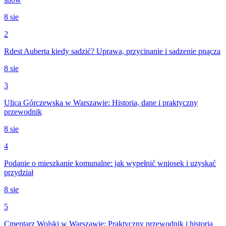
8 sie
2
Rdest Auberta kiedy sadzić? Uprawa, przycinanie i sadzenie pnącza
8 sie
3
Ulica Górczewska w Warszawie: Historia, dane i praktyczny
przewodnik
8 sie
4
Podanie o mieszkanie komunalne: jak wypełnić wniosek i uzyskać
przydział
8 sie
5
Cmentarz Wolski w Warszawie: Praktyczny przewodnik i historia