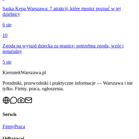
Saska Kępa Warszawa: 7 atrakcji, które musisz poznać w tej
dzielnicy
6 sie
10
Zgoda na wyjazd dziecka za granicę: potrzebna zgoda, wzór i
notarialny
5 sie
KierunekWarszawa.pl
Poradniki, przewodniki i praktyczne informacje — Warszawa i nie
tylko. Firmy, praca, ogłoszenia.
Serwis
Firmy
Praca
Odkrywaj