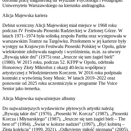
obroniła pracę magisterską na Wydziale Psychologii i Pedagogiki
Uniwersytetu Warszawskiego na kierunku andragogika.
Alicja Majewska kariera
Debiut sceniczny Alicji Majewskiej miał miejsce w 1968 roku
podczas IV Festiwalu Piosenki Radzieckiej w Zielonej Górze. W
latach 1971–1974 była solistką zespołu Partita oraz występowała w
warszawskim Teatrze na Targówku. Przełomem w jej karierze były
występy na Krajowym Festiwalu Piosenki Polskiej w Opolu, gdzie
wielokrotnie zdobywała nagrody i wyróżnienia, m.in. za utwory
„Bywają takie dni” (1975) oraz „Jeszcze się tam żagiel bieli”
(1980). W 2015 roku, podczas 52. KFPP w Opolu, odebrała
Honorowy Złoty Mikrofon z okazji 40-lecia współpracy
artystycznej z Włodzimierzem Korczem. W 2016 roku podpisała
kontrakt z wytwórnią Sony Music. W latach 2019–2022 oraz
ponownie od 2025 roku uczestniczyła w programie The Voice
Senior jako trenerka.
Alicja Majewska najważniejsze albumy
Do najważniejszych wydawnictw płytowych artystki należą:
„Bywają takie dni” (1976), „Piosenki W. Korcza” (1987), „Piosenki
Korcza i Młynarskiego” (1987), „Jeszcze się tam żagiel bieli – The
best of” (1994), „Świat w kolorze nadziei” (1997), „Być kobietą –
Złota kolekcja” (1999, 2021), „Odkryjemy miłość nieznaną” (2005),