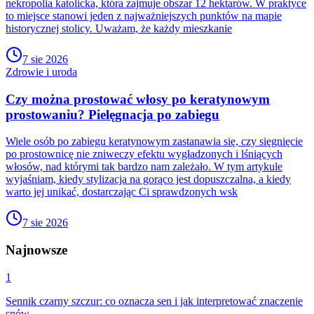
nekropolia katolicka, która zajmuje obszar 12 hektarów. W praktyce
to miejsce stanowi jeden z najważniejszych punktów na mapie
historycznej stolicy. Uważam, że każdy mieszkanie
7 sie 2026
Zdrowie i uroda
Czy można prostować włosy po keratynowym
prostowaniu? Pielęgnacja po zabiegu
Wiele osób po zabiegu keratynowym zastanawia się, czy sięgnięcie
po prostownicę nie zniweczy efektu wygładzonych i lśniących
włosów, nad którymi tak bardzo nam zależało. W tym artykule
wyjaśniam, kiedy stylizacja na gorąco jest dopuszczalna, a kiedy
warto jej unikać, dostarczając Ci sprawdzonych wsk
7 sie 2026
Najnowsze
1
Sennik czarny szczur: co oznacza sen i jak interpretować znaczenie
snów