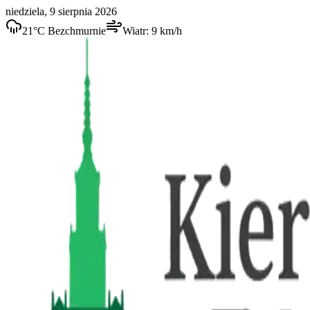
niedziela, 9 sierpnia 2026
21
°C
Bezchmurnie
Wiatr:
9
km/h