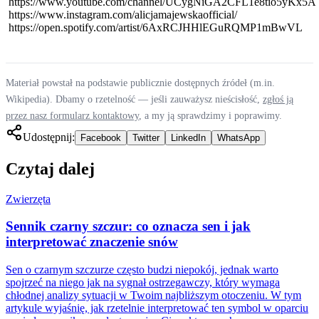
https://www.youtube.com/channel/UCygNiGA2CFL1e8tio5yKx5A
https://www.instagram.com/alicjamajewskaofficial/
https://open.spotify.com/artist/6AxRCJHHlEGuRQMP1mBwVL
Materiał powstał na podstawie publicznie dostępnych źródeł (m.in.
Wikipedia). Dbamy o rzetelność — jeśli zauważysz nieścisłość,
zgłoś ją
przez nasz formularz kontaktowy
, a my ją sprawdzimy i poprawimy.
Udostępnij:
Facebook
Twitter
LinkedIn
WhatsApp
Czytaj dalej
Zwierzęta
Sennik czarny szczur: co oznacza sen i jak
interpretować znaczenie snów
Sen o czarnym szczurze często budzi niepokój, jednak warto
spojrzeć na niego jak na sygnał ostrzegawczy, który wymaga
chłodnej analizy sytuacji w Twoim najbliższym otoczeniu. W tym
artykule wyjaśnię, jak rzetelnie interpretować ten symbol w oparciu