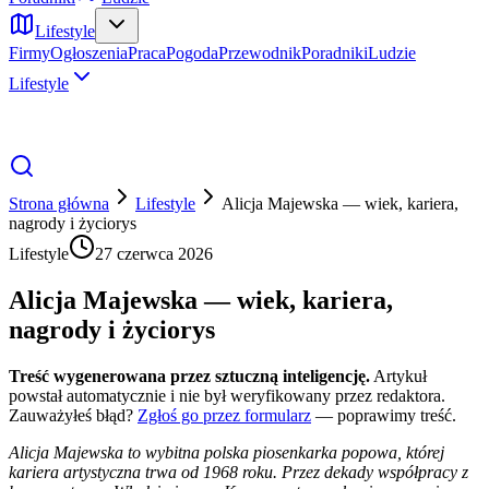
Lifestyle
Firmy
Ogłoszenia
Praca
Pogoda
Przewodnik
Poradniki
Ludzie
Lifestyle
Strona główna
Lifestyle
Alicja Majewska — wiek, kariera,
nagrody i życiorys
Lifestyle
27 czerwca 2026
Alicja Majewska — wiek, kariera,
nagrody i życiorys
Treść wygenerowana przez sztuczną inteligencję.
Artykuł
powstał automatycznie i nie był weryfikowany przez redaktora.
Zauważyłeś błąd?
Zgłoś go przez formularz
— poprawimy treść.
Alicja Majewska to wybitna polska piosenkarka popowa, której
kariera artystyczna trwa od 1968 roku. Przez dekady współpracy z