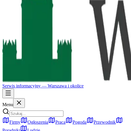
Serwis informacyjny —
Warszawa
i okolice
Menu
Firmy
Ogłoszenia
Praca
Pogoda
Przewodnik
Poradniki
Ludzie