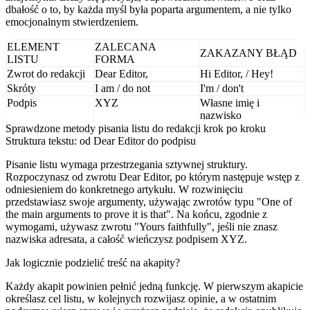
dbałość o to, by każda myśl była poparta argumentem, a nie tylko
emocjonalnym stwierdzeniem.
ELEMENT
ZALECANA
ZAKAZANY BŁĄD
LISTU
FORMA
Zwrot do redakcji
Dear Editor,
Hi Editor, / Hey!
Skróty
I am / do not
I'm / don't
Podpis
XYZ
Własne imię i
nazwisko
Sprawdzone metody pisania listu do redakcji krok po kroku
Struktura tekstu: od Dear Editor do podpisu
Pisanie listu wymaga przestrzegania sztywnej struktury.
Rozpoczynasz od zwrotu Dear Editor, po którym następuje wstęp z
odniesieniem do konkretnego artykułu. W rozwinięciu
przedstawiasz swoje argumenty, używając zwrotów typu "One of
the main arguments to prove it is that". Na końcu, zgodnie z
wymogami, używasz zwrotu "Yours faithfully", jeśli nie znasz
nazwiska adresata, a całość wieńczysz podpisem XYZ.
Jak logicznie podzielić treść na akapity?
Każdy akapit powinien pełnić jedną funkcję. W pierwszym akapicie
określasz cel listu, w kolejnych rozwijasz opinie, a w ostatnim