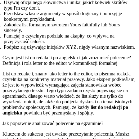
Używaj oficjalnego słownictwa i unikaj jakichkolwiek skrótów
typu I'm czy don't.
Przedstaw własne argumenty w sposób logiczny i poprzyj je
konkretnymi przykładami.
Zakończ list formalnym zwrotem Yours faithfully lub Yours
sincerely.
Pamiętaj o czytelnym podziale na akapity, co wpływa na
przejrzystość całości.
Podpisz się używając inicjałów XYZ, nigdy własnym nazwiskiem.
Czym jest list do redakcji po angielsku i jak zrozumieć polecenie?
Definicja i rola letter to the editor w komunikacji formalnej
List do redakcji, znany jako letter to the editor, to pisemna reakcja
czytelnika na konkretny materiał prasowy. Jako ekspert podkreślam,
że jest to wypowiedź wymagająca zajęcia stanowiska wobec
przeczytanego tekstu. Tego typu zadania często pojawiają się na
egzaminach, dlatego warto wiedzieć, że list służy nie tylko do
wyrażenia opinii, ale także do podjęcia dyskusji na temat istotnych
problemów społecznych. Pamiętaj, że każdy
list do redakcji po
angielsku
powinien być przemyślany i spójny.
Jak poprawnie analizować polecenie na egzaminie?
Kluczem do sukcesu jest uważne przeczytanie polecenia. Musisz