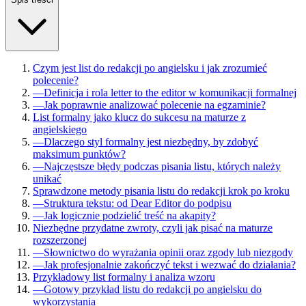
Czym jest list do redakcji po angielsku i jak zrozumieć
polecenie?
—
Definicja i rola letter to the editor w komunikacji formalnej
—
Jak poprawnie analizować polecenie na egzaminie?
List formalny jako klucz do sukcesu na maturze z
angielskiego
—
Dlaczego styl formalny jest niezbędny, by zdobyć
maksimum punktów?
—
Najczęstsze błędy podczas pisania listu, których należy
unikać
Sprawdzone metody pisania listu do redakcji krok po kroku
—
Struktura tekstu: od Dear Editor do podpisu
—
Jak logicznie podzielić treść na akapity?
Niezbędne przydatne zwroty, czyli jak pisać na maturze
rozszerzonej
—
Słownictwo do wyrażania opinii oraz zgody lub niezgody
—
Jak profesjonalnie zakończyć tekst i wezwać do działania?
Przykładowy list formalny i analiza wzoru
—
Gotowy przykład listu do redakcji po angielsku do
wykorzystania