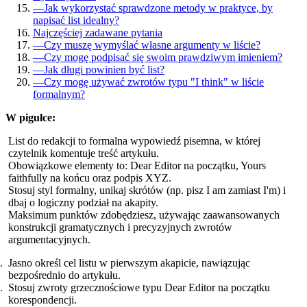
—
Jak wykorzystać sprawdzone metody w praktyce, by
napisać list idealny?
Najczęściej zadawane pytania
—
Czy muszę wymyślać własne argumenty w liście?
—
Czy mogę podpisać się swoim prawdziwym imieniem?
—
Jak długi powinien być list?
—
Czy mogę używać zwrotów typu "I think" w liście
formalnym?
W pigułce:
List do redakcji to formalna wypowiedź pisemna, w której
czytelnik komentuje treść artykułu.
Obowiązkowe elementy to: Dear Editor na początku, Yours
faithfully na końcu oraz podpis XYZ.
Stosuj styl formalny, unikaj skrótów (np. pisz I am zamiast I'm) i
dbaj o logiczny podział na akapity.
Maksimum punktów zdobędziesz, używając zaawansowanych
konstrukcji gramatycznych i precyzyjnych zwrotów
argumentacyjnych.
Jasno określ cel listu w pierwszym akapicie, nawiązując
bezpośrednio do artykułu.
Stosuj zwroty grzecznościowe typu Dear Editor na początku
korespondencji.