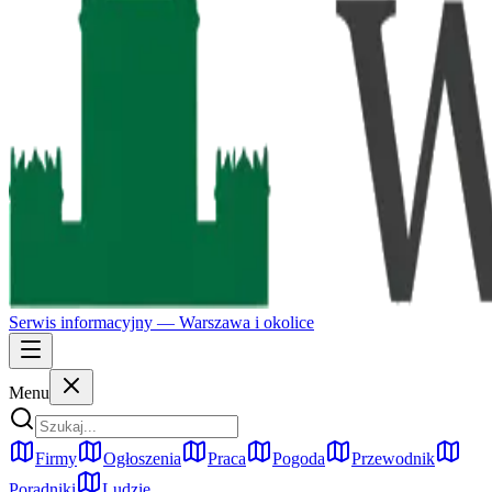
Serwis informacyjny —
Warszawa
i okolice
Menu
Firmy
Ogłoszenia
Praca
Pogoda
Przewodnik
Poradniki
Ludzie