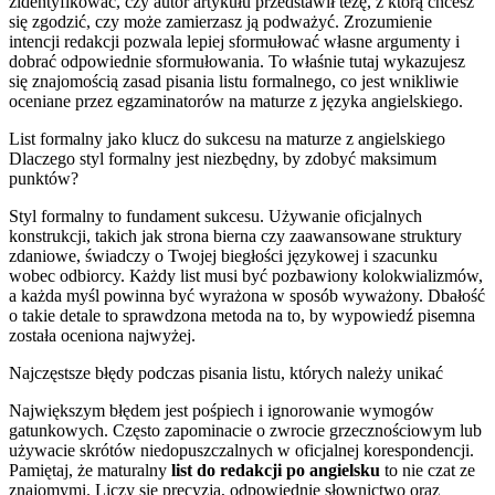
zidentyfikować, czy autor artykułu przedstawił tezę, z którą chcesz
się zgodzić, czy może zamierzasz ją podważyć. Zrozumienie
intencji redakcji pozwala lepiej sformułować własne argumenty i
dobrać odpowiednie sformułowania. To właśnie tutaj wykazujesz
się znajomością zasad pisania listu formalnego, co jest wnikliwie
oceniane przez egzaminatorów na maturze z języka angielskiego.
List formalny jako klucz do sukcesu na maturze z angielskiego
Dlaczego styl formalny jest niezbędny, by zdobyć maksimum
punktów?
Styl formalny to fundament sukcesu. Używanie oficjalnych
konstrukcji, takich jak strona bierna czy zaawansowane struktury
zdaniowe, świadczy o Twojej biegłości językowej i szacunku
wobec odbiorcy. Każdy list musi być pozbawiony kolokwializmów,
a każda myśl powinna być wyrażona w sposób wyważony. Dbałość
o takie detale to sprawdzona metoda na to, by wypowiedź pisemna
została oceniona najwyżej.
Najczęstsze błędy podczas pisania listu, których należy unikać
Największym błędem jest pośpiech i ignorowanie wymogów
gatunkowych. Często zapominacie o zwrocie grzecznościowym lub
używacie skrótów niedopuszczalnych w oficjalnej korespondencji.
Pamiętaj, że maturalny
list do redakcji po angielsku
to nie czat ze
znajomymi. Liczy się precyzja, odpowiednie słownictwo oraz