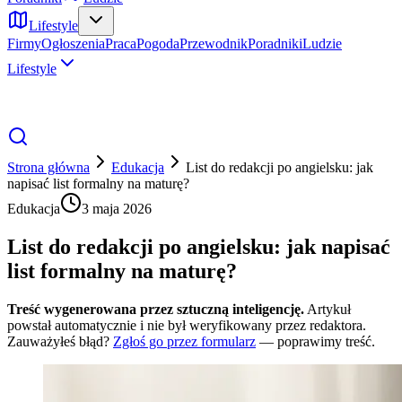
Lifestyle
Firmy
Ogłoszenia
Praca
Pogoda
Przewodnik
Poradniki
Ludzie
Lifestyle
Strona główna
Edukacja
List do redakcji po angielsku: jak
napisać list formalny na maturę?
Edukacja
3 maja 2026
List do redakcji po angielsku: jak napisać
list formalny na maturę?
Treść wygenerowana przez sztuczną inteligencję.
Artykuł
powstał automatycznie i nie był weryfikowany przez redaktora.
Zauważyłeś błąd?
Zgłoś go przez formularz
— poprawimy treść.