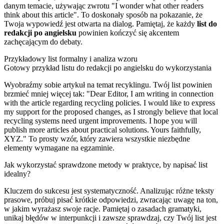
danym temacie, używając zwrotu "I wonder what other readers
think about this article". To doskonały sposób na pokazanie, że
Twoja wypowiedź jest otwarta na dialog. Pamiętaj, że każdy
list do
redakcji po angielsku
powinien kończyć się akcentem
zachęcającym do debaty.
Przykładowy list formalny i analiza wzoru
Gotowy przykład listu do redakcji po angielsku do wykorzystania
Wyobraźmy sobie artykuł na temat recyklingu. Twój list powinien
brzmieć mniej więcej tak: "Dear Editor, I am writing in connection
with the article regarding recycling policies. I would like to express
my support for the proposed changes, as I strongly believe that local
recycling systems need urgent improvements. I hope you will
publish more articles about practical solutions. Yours faithfully,
XYZ." To prosty wzór, który zawiera wszystkie niezbędne
elementy wymagane na egzaminie.
Jak wykorzystać sprawdzone metody w praktyce, by napisać list
idealny?
Kluczem do sukcesu jest systematyczność. Analizując różne teksty
prasowe, próbuj pisać krótkie odpowiedzi, zwracając uwagę na ton,
w jakim wyrażasz swoje racje. Pamiętaj o zasadach gramatyki,
unikaj błędów w interpunkcji i zawsze sprawdzaj, czy Twój list jest