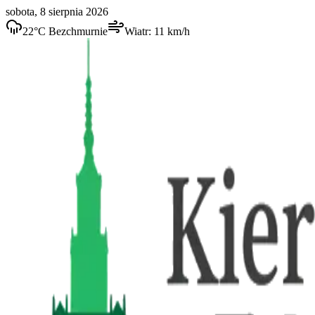
sobota, 8 sierpnia 2026
22
°C
Bezchmurnie
Wiatr:
11
km/h