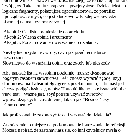
podsumowujesz sprawę i wyrażasz nadzieję, że redakcja opublikuje
Twój głos. Taka struktura zapewnia przejrzystość. Dzieląc tekst na
logiczne fragmenty, pokazujesz egzaminatorowi, że potrafisz
uporządkować myśli, co jest kluczowe w każdej wypowiedzi
pisemnej na maturze rozszerzonej.
Akapit 1: Cel listu i odniesienie do artykułu.
Akapit 2: Własna opinia i argumenty.
Akapit 3: Podsumowanie i wezwanie do działania.
Niezbędne przydatne zwroty, czyli jak pisać na maturze
rozszerzonej
Słownictwo do wyrażania opinii oraz zgody lub niezgody
Aby napisać list na wysokim poziomie, musisz dysponować
bogatym zasobem słownictwa. Jeśli chcesz wyrazić zgodę, użyj
sformułowania
I absolutely agree
z przekonaniem, natomiast jeśli
chcesz podjąć dyskusję, napisz "I would like to take issue with the
view that". Ważne jest, abyś potrafił używać zwrotów
wprowadzających uzasadnienie, takich jak "Besides" czy
"Consequently".
Jak profesjonalnie zakończyć tekst i wezwać do działania?
Zakończenie to miejsce na podsumowanie i wezwanie do refleksji.
Możesz napisać, że zastanawiasz się, co inni czytelnicy myślą o