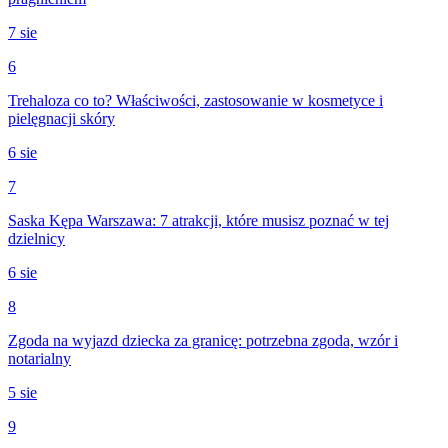
7 sie
6
Trehaloza co to? Właściwości, zastosowanie w kosmetyce i
pielęgnacji skóry
6 sie
7
Saska Kępa Warszawa: 7 atrakcji, które musisz poznać w tej
dzielnicy
6 sie
8
Zgoda na wyjazd dziecka za granicę: potrzebna zgoda, wzór i
notarialny
5 sie
9