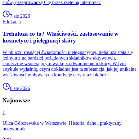
snów, przeprowadzę Cię przez rzetelną interpretac
7 sie 2026
Edukacja
Trehaloza co to? Właściwości, zastosowanie w
kosmetyce i pielęgnacji skóry
W obliczu rosnącej świadomości pielęgnacyjnej, trehaloza stała się
jednym z najbardziej pożądanych składników aktywnych,
skutecznie wspierającym walkę z odwodnieniem skóry. W tym
artykule wyjaśnię, czym dokładnie jest ta substancja, jak jej unikalne
właściwości wpływają na kondycję cery oraz jak bez
6 sie 2026
Najnowsze
1
Ulica Górczewska w Warszawie: Historia, dane i praktyczny
przewodnik