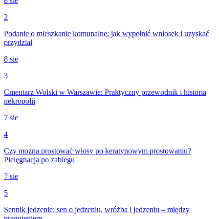
8 sie
2
Podanie o mieszkanie komunalne: jak wypełnić wniosek i uzyskać
przydział
8 sie
3
Cmentarz Wolski w Warszawie: Praktyczny przewodnik i historia
nekropolii
7 sie
4
Czy można prostować włosy po keratynowym prostowaniu?
Pielęgnacja po zabiegu
7 sie
5
Sennik jedzenie: sen o jedzeniu, wróżba i jedzeniu – między
pragnieniem