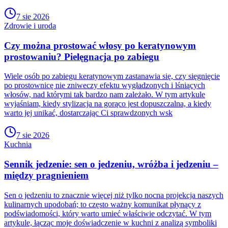
7 sie 2026
Zdrowie i uroda
Czy można prostować włosy po keratynowym
prostowaniu? Pielęgnacja po zabiegu
Wiele osób po zabiegu keratynowym zastanawia się, czy sięgnięcie
po prostownicę nie zniweczy efektu wygładzonych i lśniących
włosów, nad którymi tak bardzo nam zależało. W tym artykule
wyjaśniam, kiedy stylizacja na gorąco jest dopuszczalna, a kiedy
warto jej unikać, dostarczając Ci sprawdzonych wsk
7 sie 2026
Kuchnia
Sennik jedzenie: sen o jedzeniu, wróżba i jedzeniu –
między pragnieniem
Sen o jedzeniu to znacznie więcej niż tylko nocna projekcja naszych
kulinarnych upodobań; to często ważny komunikat płynący z
podświadomości, który warto umieć właściwie odczytać. W tym
artykule, łącząc moje doświadczenie w kuchni z analizą symboliki