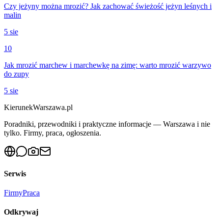
Czy jeżyny można mrozić? Jak zachować świeżość jeżyn leśnych i
malin
5 sie
10
Jak mrozić marchew i marchewkę na zimę: warto mrozić warzywo
do zupy
5 sie
KierunekWarszawa.pl
Poradniki, przewodniki i praktyczne informacje — Warszawa i nie
tylko. Firmy, praca, ogłoszenia.
Serwis
Firmy
Praca
Odkrywaj