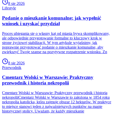
8 sie 2026
Lifestyle
Podanie o mieszkanie komunalne: jak wypełnić
wniosek i uzyskać przydział
Proces ubiegania się o własny kąt od miasta bywa skomplikowany,
ale odpowiednie przygotowanie formalne to kluczowy krok w
stronę życiowej stabilizacji. W tym artykule wyjaśnimy, jak
poprawnie przygotować podanie o mieszkanie komunalne, aby
zwiększyć Twoje szanse na pozytywne rozpatrzenie wniosku. Zn
8 sie 2026
Przewodnik
Cmentarz Wolski w Warszawie: Praktyczny
przewodnik i historia nekropolii
Cmentarz Wolski w Warszawie: Praktyczny przewodnik i historia
nekropoliiCmentarz Wolski w Warszawie to założona w 1854 roku
nekropolia katolicka, która zajmuje obszar 12 hektarów. W praktyce
to miejsce stanowi jeden z najważniejszych punktów na mapie
historycznej stolicy. Uważam, że każdy mieszkanie