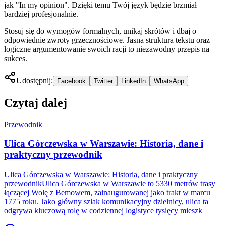
jak "In my opinion". Dzięki temu Twój język będzie brzmiał
bardziej profesjonalnie.
Stosuj się do wymogów formalnych, unikaj skrótów i dbaj o
odpowiednie zwroty grzecznościowe. Jasna struktura tekstu oraz
logiczne argumentowanie swoich racji to niezawodny przepis na
sukces.
Udostępnij:
Facebook
Twitter
LinkedIn
WhatsApp
Czytaj dalej
Przewodnik
Ulica Górczewska w Warszawie: Historia, dane i
praktyczny przewodnik
Ulica Górczewska w Warszawie: Historia, dane i praktyczny
przewodnikUlica Górczewska w Warszawie to 5330 metrów trasy
łączącej Wolę z Bemowem, zainaugurowanej jako trakt w marcu
1775 roku. Jako główny szlak komunikacyjny dzielnicy, ulica ta
odgrywa kluczową rolę w codziennej logistyce tysięcy mieszk