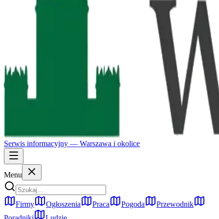
Serwis informacyjny —
Warszawa
i okolice
Menu
Firmy
Ogłoszenia
Praca
Pogoda
Przewodnik
Poradniki
Ludzie