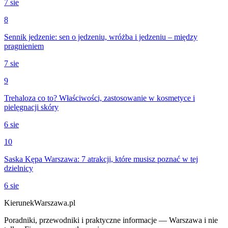
7 sie
8
Sennik jedzenie: sen o jedzeniu, wróżba i jedzeniu – między
pragnieniem
7 sie
9
Trehaloza co to? Właściwości, zastosowanie w kosmetyce i
pielęgnacji skóry
6 sie
10
Saska Kępa Warszawa: 7 atrakcji, które musisz poznać w tej
dzielnicy
6 sie
KierunekWarszawa.pl
Poradniki, przewodniki i praktyczne informacje — Warszawa i nie