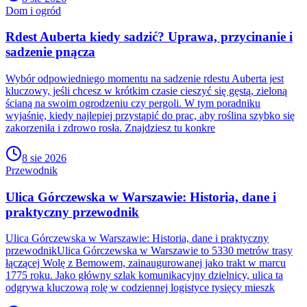
Dom i ogród
Rdest Auberta kiedy sadzić? Uprawa, przycinanie i
sadzenie pnącza
Wybór odpowiedniego momentu na sadzenie rdestu Auberta jest
kluczowy, jeśli chcesz w krótkim czasie cieszyć się gęstą, zieloną
ścianą na swoim ogrodzeniu czy pergoli. W tym poradniku
wyjaśnię, kiedy najlepiej przystąpić do prac, aby roślina szybko się
zakorzeniła i zdrowo rosła. Znajdziesz tu konkre
8 sie 2026
Przewodnik
Ulica Górczewska w Warszawie: Historia, dane i
praktyczny przewodnik
Ulica Górczewska w Warszawie: Historia, dane i praktyczny
przewodnikUlica Górczewska w Warszawie to 5330 metrów trasy
łączącej Wolę z Bemowem, zainaugurowanej jako trakt w marcu
1775 roku. Jako główny szlak komunikacyjny dzielnicy, ulica ta
odgrywa kluczową rolę w codziennej logistyce tysięcy mieszk