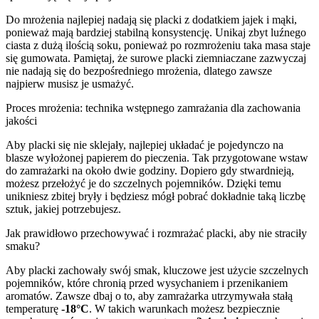
Do mrożenia najlepiej nadają się placki z dodatkiem jajek i mąki,
ponieważ mają bardziej stabilną konsystencję. Unikaj zbyt luźnego
ciasta z dużą ilością soku, ponieważ po rozmrożeniu taka masa staje
się gumowata. Pamiętaj, że surowe placki ziemniaczane zazwyczaj
nie nadają się do bezpośredniego mrożenia, dlatego zawsze
najpierw musisz je usmażyć.
Proces mrożenia: technika wstępnego zamrażania dla zachowania
jakości
Aby placki się nie sklejały, najlepiej układać je pojedynczo na
blasze wyłożonej papierem do pieczenia. Tak przygotowane wstaw
do zamrażarki na około dwie godziny. Dopiero gdy stwardnieją,
możesz przełożyć je do szczelnych pojemników. Dzięki temu
unikniesz zbitej bryły i będziesz mógł pobrać dokładnie taką liczbę
sztuk, jakiej potrzebujesz.
Jak prawidłowo przechowywać i rozmrażać placki, aby nie straciły
smaku?
Aby placki zachowały swój smak, kluczowe jest użycie szczelnych
pojemników, które chronią przed wysychaniem i przenikaniem
aromatów. Zawsze dbaj o to, aby zamrażarka utrzymywała stałą
temperaturę
-18°C
. W takich warunkach możesz bezpiecznie