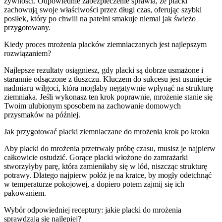
żywności. Odpowiednie zabezpieczenie sprawia, że placki
zachowują swoje właściwości przez długi czas, oferując szybki
posiłek, który po chwili na patelni smakuje niemal jak świeżo
przygotowany.
Kiedy proces mrożenia placków ziemniaczanych jest najlepszym
rozwiązaniem?
Najlepsze rezultaty osiągniesz, gdy placki są dobrze usmażone i
starannie odsączone z tłuszczu. Kluczem do sukcesu jest usunięcie
nadmiaru wilgoci, która mogłaby negatywnie wpłynąć na strukturę
ziemniaka. Jeśli wykonasz ten krok poprawnie, mrożenie stanie się
Twoim ulubionym sposobem na zachowanie domowych
przysmaków na później.
Jak przygotować placki ziemniaczane do mrożenia krok po kroku
Aby placki do mrożenia przetrwały próbę czasu, musisz je najpierw
całkowicie ostudzić. Gorące placki włożone do zamrażarki
stworzyłyby parę, która zamieniłaby się w lód, niszcząc strukturę
potrawy. Dlatego najpierw połóż je na kratce, by mogły odetchnąć
w temperaturze pokojowej, a dopiero potem zajmij się ich
pakowaniem.
Wybór odpowiedniej receptury: jakie placki do mrożenia
sprawdzają się najlepiej?