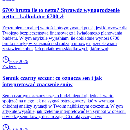
6700 brutto ile to netto? Sprawdź wynagrodzenie
netto – kalkulator 6700 zł
Zrozumienie realnej wartości otrzymywanej pensji jest kluczowe dla
Twojego bezpieczeństwa finansowego i świadomego planowania
budżetu. W tym artykule wyjaśniam, ile dokładnie wynosi 6700
brutto na rękę w zależności od rodzaju umowy i przedstawiam
zestawienie obciążeń podatkowo-składkowych, które wpł
9 sie 2026
Zwierzęta
Sennik czarny szczur: co oznacza sen i jak
interpretować znaczenie snów
Sen o czarnym szczurze często budzi niepokój, jednak warto
spojrzeć na niego jak na sygnał ostrzegawczy, który wymaga
chłodnej analizy sytuacji w Twoim najbliższym otoczeniu. W tym
artykule wyjaśnię, jak rzetelnie interpretować ten symbol w oparciu
o wiedzę sennikową, dostarczając Ci praktycznych ws
8 sie 2026