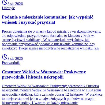
8 sie 2026
Lifestyle
Podanie o mieszkanie komunalne: jak wypełnić
wniosek i uzyskać przydział
Proces ubiegania się o własny kąt od miasta bywa skomplikowany,
ale odpowiednie przygotowanie formalne to kluczowy krok w
stronę życiowej stabilizacji. W tym artykule wyjaśnimy, jak
poprawnie przygotować podanie o mieszkanie komunalne, aby
zwiększyć Twoje szanse na pozytywne rozpatrzenie wniosku. Zn
8 sie 2026
Przewodnik
Cmentarz Wolski w Warszawie: Praktyczny
przewodnik i historia nekropolii
Cmentarz Wolski w Warszawie: Praktyczny przewodnik i historia
nekropoliiCmentarz Wolski w Warszawie to założona w 1854 roku
nekropolia katolicka, która zajmuje obszar 12 hektarów. W praktyce
to miejsce stanowi jeden z najważniejszych punktów na mapie
historycznej stolicy. Uważam, że każdy mieszkanie