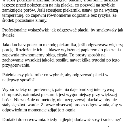
jeszcze przed położeniem na nią placka, co pozwoli na szybkie
zamknięcie porów. Jeśli stosujesz piekarnik, ustaw go na wyższą
temperaturę, co zapewni równomierne odgrzanie bez ryzyka, że
środek pozostanie zimny.
Profesjonalne wskazówki: jak odgrzewać placki, by smakowały jak
świeże
Jako kucharz polecam metodę piekarnika, jeśli odgrzewasz większą
porcję. Rozłożenie ich na blasze wyłożonej papierem do pieczenia
zapewnia równomierny obieg ciepła. To prosty sposób na
zachowanie wysokiej jakości posiłku nawet kilka tygodni po jego
przygotowaniu.
Patelnia czy piekarnik: co wybrać, aby odgrzewać placki w
najlepszy sposób?
Wybór zależy od preferencji; patelnia daje bardziej intensywną
chrupkość, natomiast piekarnik jest wygodniejszy przy większej
ilości. Niezależnie od metody, nie przegrzewaj placków, aby nie
stały się zbyt twarde. Zawsze obserwuj proces odgrzewania, aby w
odpowiednim momencie zdjąć je z ognia.
Dodatki do serwowania: kiedy najlepiej dodawać sosy i śmietanę?