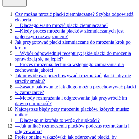
Czy można mrozić placki ziemniaczane? Szybka odpowiedź
eksperta
—
Dlaczego warto mrozić placki ziemniaczane?
—
Kiedy proces mrożenia placków ziemniaczanych jest
najlepszym rozwiązaniem?
Jak przygotować placki ziemniaczane do mrożenia krok po
kroku
—
Wybór odpowiedniej receptury: jakie placki do mrożenia
sprawdzają się najlepiej?
—
Proces mrożenia: technika wstępnego zamrażania dla
zachowania jakości
Jak prawidłowo przechowywać i rozmrażać placki, aby nie
straciły smaku?
—
Zasady pakowania: jak długo można przechowywać placki
w zamrażarce?
—
Metody rozmrażania i odgrzewania: jak przywrócić im
dawną chrupkość?
Najczęstsze błędy przy mrożeniu placków, których musisz
unikać
—
Dlaczego mikrofala to wróg chrupkości?
—
Jak unikać rozmoczenia placków podczas rozmrażania i
odgrzewania?
Profesjonalne wskazówki: jak odgrzewać placki, by