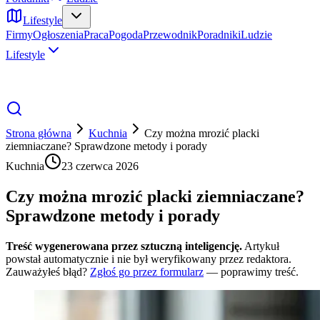
Lifestyle
Firmy
Ogłoszenia
Praca
Pogoda
Przewodnik
Poradniki
Ludzie
Lifestyle
Strona główna
Kuchnia
Czy można mrozić placki
ziemniaczane? Sprawdzone metody i porady
Kuchnia
23 czerwca 2026
Czy można mrozić placki ziemniaczane?
Sprawdzone metody i porady
Treść wygenerowana przez sztuczną inteligencję.
Artykuł
powstał automatycznie i nie był weryfikowany przez redaktora.
Zauważyłeś błąd?
Zgłoś go przez formularz
— poprawimy treść.