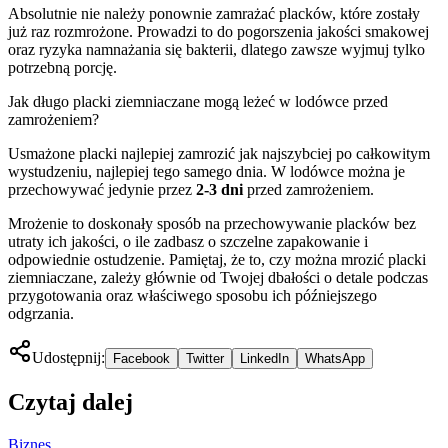
Absolutnie nie należy ponownie zamrażać placków, które zostały
już raz rozmrożone. Prowadzi to do pogorszenia jakości smakowej
oraz ryzyka namnażania się bakterii, dlatego zawsze wyjmuj tylko
potrzebną porcję.
Jak długo placki ziemniaczane mogą leżeć w lodówce przed
zamrożeniem?
Usmażone placki najlepiej zamrozić jak najszybciej po całkowitym
wystudzeniu, najlepiej tego samego dnia. W lodówce można je
przechowywać jedynie przez
2-3 dni
przed zamrożeniem.
Mrożenie to doskonały sposób na przechowywanie placków bez
utraty ich jakości, o ile zadbasz o szczelne zapakowanie i
odpowiednie ostudzenie. Pamiętaj, że to, czy można mrozić placki
ziemniaczane, zależy głównie od Twojej dbałości o detale podczas
przygotowania oraz właściwego sposobu ich późniejszego
odgrzania.
Udostępnij:
Facebook
Twitter
LinkedIn
WhatsApp
Czytaj dalej
Biznes