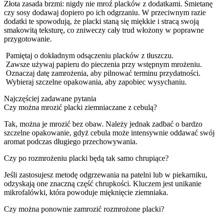
Złota zasada brzmi: nigdy nie mroź placków z dodatkami. Śmietanę
czy sosy dodawaj dopiero po ich odgrzaniu. W przeciwnym razie
dodatki te spowodują, że placki staną się miękkie i stracą swoją
smakowitą teksturę, co zniweczy cały trud włożony w poprawne
przygotowanie.
Pamiętaj o dokładnym odsączeniu placków z tłuszczu.
Zawsze używaj papieru do pieczenia przy wstępnym mrożeniu.
Oznaczaj datę zamrożenia, aby pilnować terminu przydatności.
Wybieraj szczelne opakowania, aby zapobiec wysychaniu.
Najczęściej zadawane pytania
Czy można mrozić placki ziemniaczane z cebulą?
Tak, można je mrozić bez obaw. Należy jednak zadbać o bardzo
szczelne opakowanie, gdyż cebula może intensywnie oddawać swój
aromat podczas długiego przechowywania.
Czy po rozmrożeniu placki będą tak samo chrupiące?
Jeśli zastosujesz metodę odgrzewania na patelni lub w piekarniku,
odzyskają one znaczną część chrupkości. Kluczem jest unikanie
mikrofalówki, która powoduje mięknięcie ziemniaka.
Czy można ponownie zamrozić rozmrożone placki?