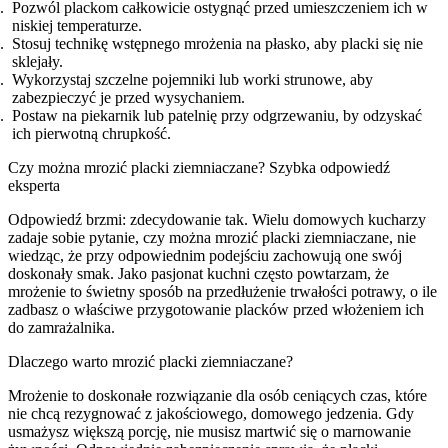
Pozwól plackom całkowicie ostygnąć przed umieszczeniem ich w
niskiej temperaturze.
Stosuj technikę wstępnego mrożenia na płasko, aby placki się nie
sklejały.
Wykorzystaj szczelne pojemniki lub worki strunowe, aby
zabezpieczyć je przed wysychaniem.
Postaw na piekarnik lub patelnię przy odgrzewaniu, by odzyskać
ich pierwotną chrupkość.
Czy można mrozić placki ziemniaczane? Szybka odpowiedź
eksperta
Odpowiedź brzmi: zdecydowanie tak. Wielu domowych kucharzy
zadaje sobie pytanie, czy można mrozić placki ziemniaczane, nie
wiedząc, że przy odpowiednim podejściu zachowują one swój
doskonały smak. Jako pasjonat kuchni często powtarzam, że
mrożenie to świetny sposób na przedłużenie trwałości potrawy, o ile
zadbasz o właściwe przygotowanie placków przed włożeniem ich
do zamrażalnika.
Dlaczego warto mrozić placki ziemniaczane?
Mrożenie to doskonałe rozwiązanie dla osób ceniących czas, które
nie chcą rezygnować z jakościowego, domowego jedzenia. Gdy
usmażysz większą porcję, nie musisz martwić się o marnowanie