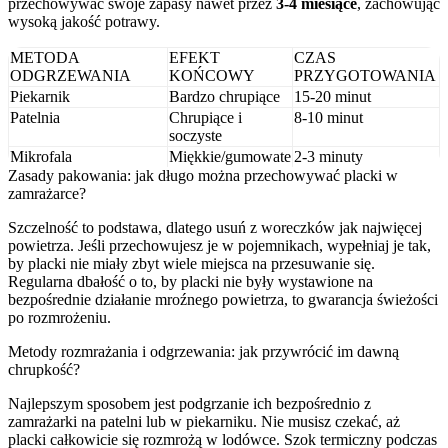
przechowywać swoje zapasy nawet przez
3-4 miesiące
, zachowując
wysoką jakość potrawy.
METODA
EFEKT
CZAS
ODGRZEWANIA
KOŃCOWY
PRZYGOTOWANIA
Piekarnik
Bardzo chrupiące
15-20 minut
Patelnia
Chrupiące i
8-10 minut
soczyste
Mikrofala
Miękkie/gumowate
2-3 minuty
Zasady pakowania: jak długo można przechowywać placki w
zamrażarce?
Szczelność to podstawa, dlatego usuń z woreczków jak najwięcej
powietrza. Jeśli przechowujesz je w pojemnikach, wypełniaj je tak,
by placki nie miały zbyt wiele miejsca na przesuwanie się.
Regularna dbałość o to, by placki nie były wystawione na
bezpośrednie działanie mroźnego powietrza, to gwarancja świeżości
po rozmrożeniu.
Metody rozmrażania i odgrzewania: jak przywrócić im dawną
chrupkość?
Najlepszym sposobem jest podgrzanie ich bezpośrednio z
zamrażarki na patelni lub w piekarniku. Nie musisz czekać, aż
placki całkowicie się rozmrożą w lodówce. Szok termiczny podczas