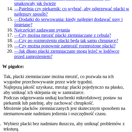
smakowały jak świeże
—
Patelnia czy piekarnik: co wybrać, aby odgrzewać placki w
najlepszy sposób?
—
Dodatki do serwowania: kiedy najlepiej dodawać sosy i
śmietanę?
Najczęściej zadawane pytania
—
Czy można mrozić placki ziemniaczane z cebulą?
—
Czy po rozmrożeniu placki będą tak samo chrupiące?
—
Czy można ponownie zamrozić rozmrożone placki?
—
Jak długo placki ziemniaczane mogą leżeć w lodówce
przed zamrożeniem?
W pigułce:
Tak, placki ziemniaczane można mrozić, co pozwala na ich
wygodne przechowywanie przez wiele tygodni.
Najlepszą jakość uzyskasz, mrożąc placki pojedynczo na płasko,
aby uniknąć ich sklejania się w zamrażarce.
Podczas odgrzewania unikaj kuchenki mikrofalowej; postaw na
piekarnik lub patelnię, aby zachować chrupkość.
Mrożenie placków ziemniaczanych jest skutecznym sposobem na
niemarnowanie nadmiaru jedzenia i oszczędność czasu.
Wybierz placki bez nadmiaru tłuszczu, aby uniknąć problemów z
teksturą.