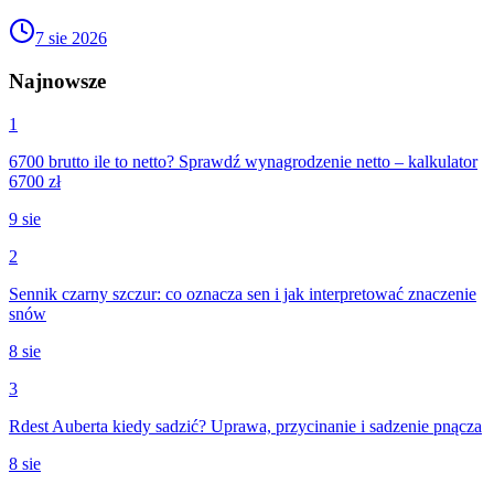
7 sie 2026
Najnowsze
1
6700 brutto ile to netto? Sprawdź wynagrodzenie netto – kalkulator
6700 zł
9 sie
2
Sennik czarny szczur: co oznacza sen i jak interpretować znaczenie
snów
8 sie
3
Rdest Auberta kiedy sadzić? Uprawa, przycinanie i sadzenie pnącza
8 sie