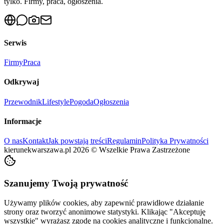
tylko. Firmy, praca, ogłoszenia.
Serwis
Firmy
Praca
Odkrywaj
Przewodnik
Lifestyle
Pogoda
Ogłoszenia
Informacje
O nas
Kontakt
Jak powstają treści
Regulamin
Polityka Prywatności
kierunekwarszawa.pl
2026
©
Wszelkie Prawa Zastrzeżone
Szanujemy Twoją prywatność
Używamy plików cookies, aby zapewnić prawidłowe działanie
strony oraz tworzyć anonimowe statystyki. Klikając "Akceptuję
wszystkie" wyrażasz zgodę na cookies analityczne i funkcjonalne.