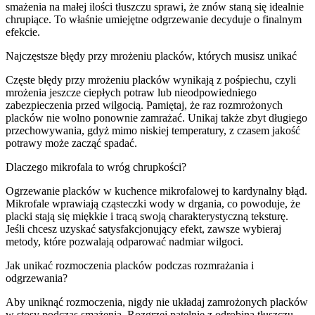
smażenia na małej ilości tłuszczu sprawi, że znów staną się idealnie
chrupiące. To właśnie umiejętne odgrzewanie decyduje o finalnym
efekcie.
Najczęstsze błędy przy mrożeniu placków, których musisz unikać
Częste błędy przy mrożeniu placków wynikają z pośpiechu, czyli
mrożenia jeszcze ciepłych potraw lub nieodpowiedniego
zabezpieczenia przed wilgocią. Pamiętaj, że raz rozmrożonych
placków nie wolno ponownie zamrażać. Unikaj także zbyt długiego
przechowywania, gdyż mimo niskiej temperatury, z czasem jakość
potrawy może zacząć spadać.
Dlaczego mikrofala to wróg chrupkości?
Ogrzewanie placków w kuchence mikrofalowej to kardynalny błąd.
Mikrofale wprawiają cząsteczki wody w drgania, co powoduje, że
placki stają się miękkie i tracą swoją charakterystyczną teksturę.
Jeśli chcesz uzyskać satysfakcjonujący efekt, zawsze wybieraj
metody, które pozwalają odparować nadmiar wilgoci.
Jak unikać rozmoczenia placków podczas rozmrażania i
odgrzewania?
Aby uniknąć rozmoczenia, nigdy nie układaj zamrożonych placków
w stosy podczas smażenia. Rozgrzej patelnię z odrobiną tłuszczu