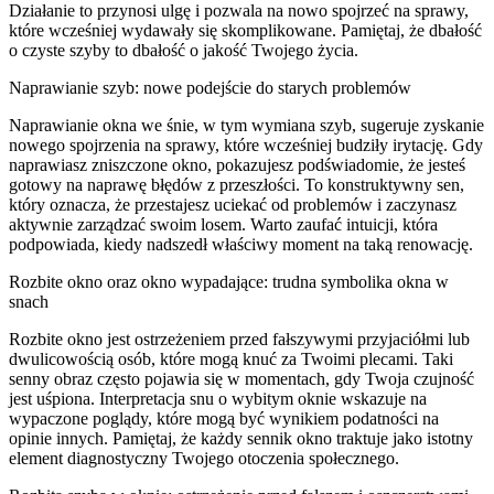
Działanie to przynosi ulgę i pozwala na nowo spojrzeć na sprawy,
które wcześniej wydawały się skomplikowane. Pamiętaj, że dbałość
o czyste szyby to dbałość o jakość Twojego życia.
Naprawianie szyb: nowe podejście do starych problemów
Naprawianie okna we śnie, w tym wymiana szyb, sugeruje zyskanie
nowego spojrzenia na sprawy, które wcześniej budziły irytację. Gdy
naprawiasz zniszczone okno, pokazujesz podświadomie, że jesteś
gotowy na naprawę błędów z przeszłości. To konstruktywny sen,
który oznacza, że przestajesz uciekać od problemów i zaczynasz
aktywnie zarządzać swoim losem. Warto zaufać intuicji, która
podpowiada, kiedy nadszedł właściwy moment na taką renowację.
Rozbite okno oraz okno wypadające: trudna symbolika okna w
snach
Rozbite okno jest ostrzeżeniem przed fałszywymi przyjaciółmi lub
dwulicowością osób, które mogą knuć za Twoimi plecami. Taki
senny obraz często pojawia się w momentach, gdy Twoja czujność
jest uśpiona. Interpretacja snu o wybitym oknie wskazuje na
wypaczone poglądy, które mogą być wynikiem podatności na
opinie innych. Pamiętaj, że każdy sennik okno traktuje jako istotny
element diagnostyczny Twojego otoczenia społecznego.