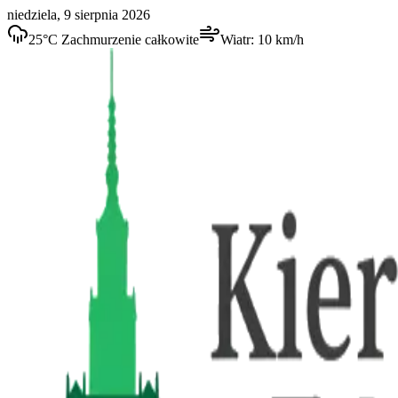
niedziela, 9 sierpnia 2026
25
°C
Zachmurzenie całkowite
Wiatr:
10
km/h