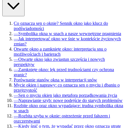
Co oznacza sen o oknie? Sennik okno jako klucz do
podświadomości
—
Symbolika okna w snach a nasze wewnętrzne pragnienia
—
Jak interpretować okno we śnie w kontekście życiowych
zmian?
Otwarte okno a zamknięte okno: interpretacja snu o
możliwościach i barierach
—
Otwarte okno jako zwiastun szczęścia i nowych
perspektyw
—
Zamknięte okno: lęk przed trudnościami czy ochrona
granic?
Porównanie stanów okna w interpretacji snów
Mycie okien i naprawy: co oznacza sen o myciu i dbaniu o
przejrzystość
—
Sen o myciu okien jako metafora porządkowania życia
—
Naprawianie szyb: nowe podejście do starych problemów
Rozbite okno oraz okno wypadające: trudna symbolika okna
w snach
—
Rozbita szyba w oknie: ostrzeżenie przed fałszem i
oszczerstwami
—
Kiedy śnić o tym, że wypadać przez okno oznacza utratę