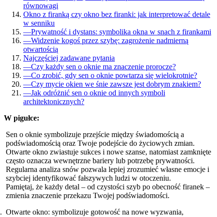
równowagi
Okno z firanką czy okno bez firanki: jak interpretować detale
w senniku
—
Prywatność i dystans: symbolika okna w snach z firankami
—
Widzenie kogoś przez szybę: zagrożenie nadmierną
otwartością
Najczęściej zadawane pytania
—
Czy każdy sen o oknie ma znaczenie prorocze?
—
Co zrobić, gdy sen o oknie powtarza się wielokrotnie?
—
Czy mycie okien we śnie zawsze jest dobrym znakiem?
—
Jak odróżnić sen o oknie od innych symboli
architektonicznych?
W pigułce:
Sen o oknie symbolizuje przejście między świadomością a
podświadomością oraz Twoje podejście do życiowych zmian.
Otwarte okno zwiastuje sukces i nowe szanse, natomiast zamknięte
często oznacza wewnętrzne bariery lub potrzebę prywatności.
Regularna analiza snów pozwala lepiej zrozumieć własne emocje i
szybciej identyfikować fałszywych ludzi w otoczeniu.
Pamiętaj, że każdy detal – od czystości szyb po obecność firanek –
zmienia znaczenie przekazu Twojej podświadomości.
Otwarte okno: symbolizuje gotowość na nowe wyzwania,