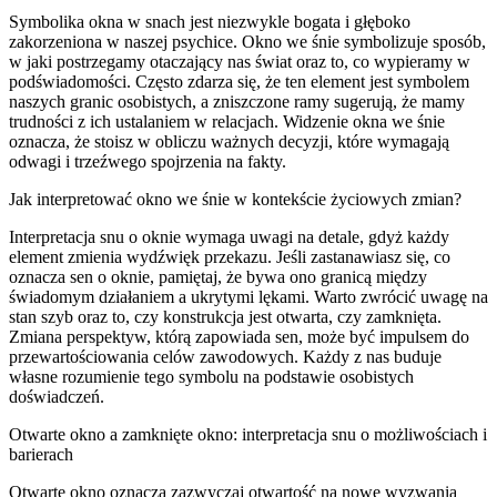
Symbolika okna w snach jest niezwykle bogata i głęboko
zakorzeniona w naszej psychice. Okno we śnie symbolizuje sposób,
w jaki postrzegamy otaczający nas świat oraz to, co wypieramy w
podświadomości. Często zdarza się, że ten element jest symbolem
naszych granic osobistych, a zniszczone ramy sugerują, że mamy
trudności z ich ustalaniem w relacjach. Widzenie okna we śnie
oznacza, że stoisz w obliczu ważnych decyzji, które wymagają
odwagi i trzeźwego spojrzenia na fakty.
Jak interpretować okno we śnie w kontekście życiowych zmian?
Interpretacja snu o oknie wymaga uwagi na detale, gdyż każdy
element zmienia wydźwięk przekazu. Jeśli zastanawiasz się, co
oznacza sen o oknie, pamiętaj, że bywa ono granicą między
świadomym działaniem a ukrytymi lękami. Warto zwrócić uwagę na
stan szyb oraz to, czy konstrukcja jest otwarta, czy zamknięta.
Zmiana perspektyw, którą zapowiada sen, może być impulsem do
przewartościowania celów zawodowych. Każdy z nas buduje
własne rozumienie tego symbolu na podstawie osobistych
doświadczeń.
Otwarte okno a zamknięte okno: interpretacja snu o możliwościach i
barierach
Otwarte okno oznacza zazwyczaj otwartość na nowe wyzwania