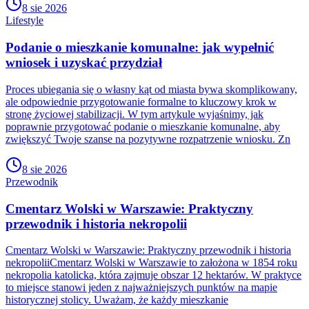
8 sie 2026
Lifestyle
Podanie o mieszkanie komunalne: jak wypełnić
wniosek i uzyskać przydział
Proces ubiegania się o własny kąt od miasta bywa skomplikowany,
ale odpowiednie przygotowanie formalne to kluczowy krok w
stronę życiowej stabilizacji. W tym artykule wyjaśnimy, jak
poprawnie przygotować podanie o mieszkanie komunalne, aby
zwiększyć Twoje szanse na pozytywne rozpatrzenie wniosku. Zn
8 sie 2026
Przewodnik
Cmentarz Wolski w Warszawie: Praktyczny
przewodnik i historia nekropolii
Cmentarz Wolski w Warszawie: Praktyczny przewodnik i historia
nekropoliiCmentarz Wolski w Warszawie to założona w 1854 roku
nekropolia katolicka, która zajmuje obszar 12 hektarów. W praktyce
to miejsce stanowi jeden z najważniejszych punktów na mapie
historycznej stolicy. Uważam, że każdy mieszkanie