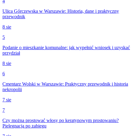
4
Ulica Górczewska w Warszawie: Historia, dane i praktyczny
przewodnik
8 sie
5
Podanie o mieszkanie komunalne: jak wypełnić wniosek i uzyskać
przydział
8 sie
6
Cmentarz Wolski w Warszawie: Praktyczny przewodnik i historia
nekropolii
7 sie
7
Czy można prostować włosy po keratynowym prostowaniu?
Pielęgnacja po zabiegu