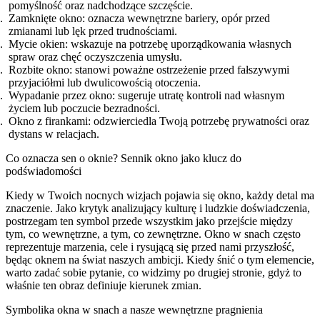
pomyślność oraz nadchodzące szczęście.
Zamknięte okno: oznacza wewnętrzne bariery, opór przed
zmianami lub lęk przed trudnościami.
Mycie okien: wskazuje na potrzebę uporządkowania własnych
spraw oraz chęć oczyszczenia umysłu.
Rozbite okno: stanowi poważne ostrzeżenie przed fałszywymi
przyjaciółmi lub dwulicowością otoczenia.
Wypadanie przez okno: sugeruje utratę kontroli nad własnym
życiem lub poczucie bezradności.
Okno z firankami: odzwierciedla Twoją potrzebę prywatności oraz
dystans w relacjach.
Co oznacza sen o oknie? Sennik okno jako klucz do
podświadomości
Kiedy w Twoich nocnych wizjach pojawia się okno, każdy detal ma
znaczenie. Jako krytyk analizujący kulturę i ludzkie doświadczenia,
postrzegam ten symbol przede wszystkim jako przejście między
tym, co wewnętrzne, a tym, co zewnętrzne. Okno w snach często
reprezentuje marzenia, cele i rysującą się przed nami przyszłość,
będąc oknem na świat naszych ambicji. Kiedy śnić o tym elemencie,
warto zadać sobie pytanie, co widzimy po drugiej stronie, gdyż to
właśnie ten obraz definiuje kierunek zmian.
Symbolika okna w snach a nasze wewnętrzne pragnienia