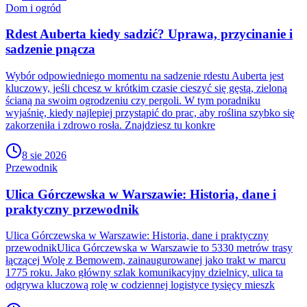
Dom i ogród
Rdest Auberta kiedy sadzić? Uprawa, przycinanie i
sadzenie pnącza
Wybór odpowiedniego momentu na sadzenie rdestu Auberta jest
kluczowy, jeśli chcesz w krótkim czasie cieszyć się gęstą, zieloną
ścianą na swoim ogrodzeniu czy pergoli. W tym poradniku
wyjaśnię, kiedy najlepiej przystąpić do prac, aby roślina szybko się
zakorzeniła i zdrowo rosła. Znajdziesz tu konkre
8 sie 2026
Przewodnik
Ulica Górczewska w Warszawie: Historia, dane i
praktyczny przewodnik
Ulica Górczewska w Warszawie: Historia, dane i praktyczny
przewodnikUlica Górczewska w Warszawie to 5330 metrów trasy
łączącej Wolę z Bemowem, zainaugurowanej jako trakt w marcu
1775 roku. Jako główny szlak komunikacyjny dzielnicy, ulica ta
odgrywa kluczową rolę w codziennej logistyce tysięcy mieszk