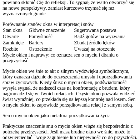
powinno skłonić Cię do refleksji. To sygnał, że warto otworzyć się
na nowe perspektywy, zamiast kurczowo trzymać się raz
wyznaczonych granic.
Porównanie stanów okna w interpretacji snów
Stan okna
Główne znaczenie
Sugerowana postawa
Otwarte
Pomyślność
Bądź gotów na wyzwania
Zamknięte
Bariery
Zbadaj źródło lęków
Rozbite
Ostrzeżenie
Uważaj na otoczenie
Mycie okien i naprawy: co oznacza sen o myciu i dbaniu o
przejrzystość
Mycie okien we śnie to akt o silnym wydźwięku symbolicznym,
który oznacza dążenie do oczyszczenia umysłu i uporządkowania
spraw życiowych. Kiedy śnisz o myciu okien, podświadomość
wysyła sygnał, że nadszedł czas na konfrontację z brudem, który
nagromadził się w Twoich relacjach. Czyste okno pozwala widzieć
świat wyraźniej, co przekłada się na lepszą kontrolę nad losem. Sen
o myciu okien to zapowiedź porządkowania relacji z samym sobą.
Sen o myciu okien jako metafora porządkowania życia
Praktyczne znaczenie snu o myciu okien wiąże się bezpośrednio z
potrzebą przejrzystości. Jeśli masz brudne okno we śnie, może to
odzwierciedlać Twoje zagubienie lub niepewność co do przyszłości.