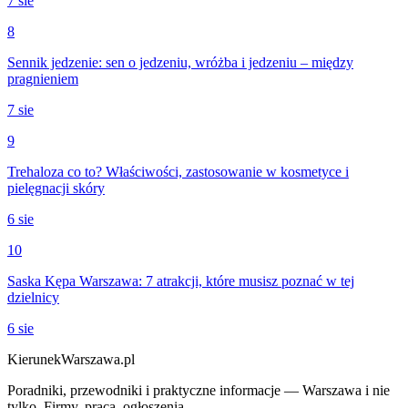
7 sie
8
Sennik jedzenie: sen o jedzeniu, wróżba i jedzeniu – między
pragnieniem
7 sie
9
Trehaloza co to? Właściwości, zastosowanie w kosmetyce i
pielęgnacji skóry
6 sie
10
Saska Kępa Warszawa: 7 atrakcji, które musisz poznać w tej
dzielnicy
6 sie
KierunekWarszawa.pl
Poradniki, przewodniki i praktyczne informacje — Warszawa i nie
tylko. Firmy, praca, ogłoszenia.