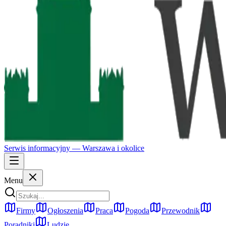
Serwis informacyjny —
Warszawa
i okolice
Menu
Firmy
Ogłoszenia
Praca
Pogoda
Przewodnik
Poradniki
Ludzie