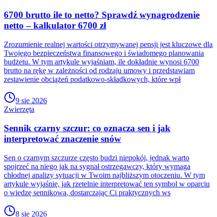
6700 brutto ile to netto? Sprawdź wynagrodzenie
netto – kalkulator 6700 zł
Zrozumienie realnej wartości otrzymywanej pensji jest kluczowe dla
Twojego bezpieczeństwa finansowego i świadomego planowania
budżetu. W tym artykule wyjaśniam, ile dokładnie wynosi 6700
brutto na rękę w zależności od rodzaju umowy i przedstawiam
zestawienie obciążeń podatkowo-składkowych, które wpł
9 sie 2026
Zwierzęta
Sennik czarny szczur: co oznacza sen i jak
interpretować znaczenie snów
Sen o czarnym szczurze często budzi niepokój, jednak warto
spojrzeć na niego jak na sygnał ostrzegawczy, który wymaga
chłodnej analizy sytuacji w Twoim najbliższym otoczeniu. W tym
artykule wyjaśnię, jak rzetelnie interpretować ten symbol w oparciu
o wiedzę sennikową, dostarczając Ci praktycznych ws
8 sie 2026