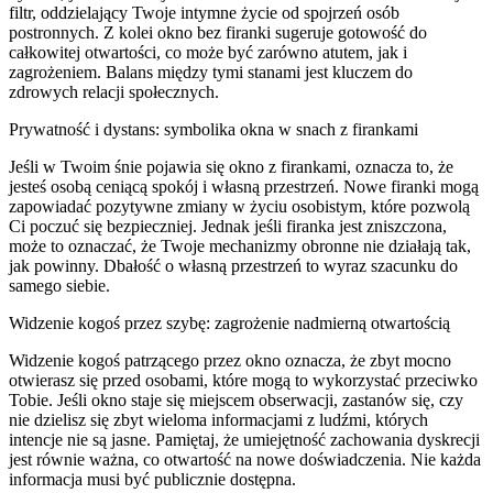
filtr, oddzielający Twoje intymne życie od spojrzeń osób
postronnych. Z kolei okno bez firanki sugeruje gotowość do
całkowitej otwartości, co może być zarówno atutem, jak i
zagrożeniem. Balans między tymi stanami jest kluczem do
zdrowych relacji społecznych.
Prywatność i dystans: symbolika okna w snach z firankami
Jeśli w Twoim śnie pojawia się okno z firankami, oznacza to, że
jesteś osobą ceniącą spokój i własną przestrzeń. Nowe firanki mogą
zapowiadać pozytywne zmiany w życiu osobistym, które pozwolą
Ci poczuć się bezpieczniej. Jednak jeśli firanka jest zniszczona,
może to oznaczać, że Twoje mechanizmy obronne nie działają tak,
jak powinny. Dbałość o własną przestrzeń to wyraz szacunku do
samego siebie.
Widzenie kogoś przez szybę: zagrożenie nadmierną otwartością
Widzenie kogoś patrzącego przez okno oznacza, że zbyt mocno
otwierasz się przed osobami, które mogą to wykorzystać przeciwko
Tobie. Jeśli okno staje się miejscem obserwacji, zastanów się, czy
nie dzielisz się zbyt wieloma informacjami z ludźmi, których
intencje nie są jasne. Pamiętaj, że umiejętność zachowania dyskrecji
jest równie ważna, co otwartość na nowe doświadczenia. Nie każda
informacja musi być publicznie dostępna.