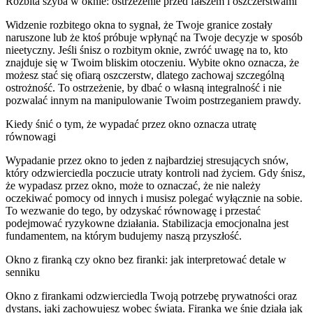
Rozbita szyba w oknie: ostrzeżenie przed fałszem i oszczerstwami
Widzenie rozbitego okna to sygnał, że Twoje granice zostały
naruszone lub że ktoś próbuje wpłynąć na Twoje decyzje w sposób
nieetyczny. Jeśli śnisz o rozbitym oknie, zwróć uwagę na to, kto
znajduje się w Twoim bliskim otoczeniu. Wybite okno oznacza, że
możesz stać się ofiarą oszczerstw, dlatego zachowaj szczególną
ostrożność. To ostrzeżenie, by dbać o własną integralność i nie
pozwalać innym na manipulowanie Twoim postrzeganiem prawdy.
Kiedy śnić o tym, że wypadać przez okno oznacza utratę
równowagi
Wypadanie przez okno to jeden z najbardziej stresujących snów,
który odzwierciedla poczucie utraty kontroli nad życiem. Gdy śnisz,
że wypadasz przez okno, może to oznaczać, że nie należy
oczekiwać pomocy od innych i musisz polegać wyłącznie na sobie.
To wezwanie do tego, by odzyskać równowagę i przestać
podejmować ryzykowne działania. Stabilizacja emocjonalna jest
fundamentem, na którym budujemy naszą przyszłość.
Okno z firanką czy okno bez firanki: jak interpretować detale w
senniku
Okno z firankami odzwierciedla Twoją potrzebę prywatności oraz
dystans, jaki zachowujesz wobec świata. Firanka we śnie działa jak