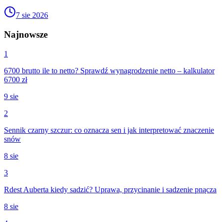
7 sie 2026
Najnowsze
1
6700 brutto ile to netto? Sprawdź wynagrodzenie netto – kalkulator
6700 zł
9 sie
2
Sennik czarny szczur: co oznacza sen i jak interpretować znaczenie
snów
8 sie
3
Rdest Auberta kiedy sadzić? Uprawa, przycinanie i sadzenie pnącza
8 sie