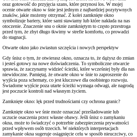
oraz gotowość do przyjęcia szans, które przynosi los. W mojej
ocenie otwarte okno w śnie jest jednym z najbardziej pozytywnych
znaków, jakie możemy otrzymać. Z kolei zamknięte okno
symbolizuje bariery, które sami stawiamy lub które nakłada na nas
otoczenie. Znaczenie snu o oknie zamkniętym to często przestroga
przed tym, że zbyt długo tkwimy w strefie komfortu, co prowadzi
do stagnacji.
Otwarte okno jako zwiastun szczęścia i nowych perspektyw
Gdy śnisz o tym, że otwierasz okno, oznacza to, że dążysz do zmian
i jesteś gotowy na nowe doświadczenia. To symboliczne otwarcie
sprawia, że zaczynamy widzieć ścieżki, które wcześniej były dla nas
niewidoczne. Pamiętaj, że otwarte okno w śnie to zaproszenie do
wyjścia poza schematy, co jest kluczowe dla osobistego rozwoju.
Świadome wyjście poza utarte ścieżki wymaga odwagi, ale nagrodą
jest poczucie kontroli nad własnym życiem.
Zamknięte okno: lęk przed trudnościami czy ochrona granic?
Zamknięte okno we śnie może oznaczać prześladowanie lub
uczucie osaczenia przez własne obawy. Jeśli śnisz o zamykaniu
okna, może to świadczyć o potrzebie zabezpieczenia prywatności
przed wpływem osób trzecich. W niektórych interpretacjach
zamykanie okna sugeruje osiągnięcie celu w sposób nieuczciwy, co