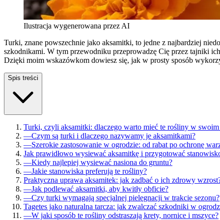
Ilustracja wygenerowana przez AI
Turki, znane powszechnie jako aksamitki, to jedne z najbardziej ni
szkodnikami. W tym przewodniku przeprowadzę Cię przez tajniki ich 
Dzięki moim wskazówkom dowiesz się, jak w prosty sposób wykorzysta
Spis treści
Turki, czyli aksamitki: dlaczego warto mieć te rośliny w swoim
—
Czym są turki i dlaczego nazywamy je aksamitkami?
—
Szerokie zastosowanie w ogrodzie: od rabat po ochronę wa
Jak prawidłowo wysiewać aksamitkę i przygotować stanowisk
—
Kiedy najlepiej wysiewać nasiona do gruntu?
—
Jakie stanowiska preferują te rośliny?
Praktyczna uprawa aksamitek: jak zadbać o ich zdrowy wzrost
—
Jak podlewać aksamitki, aby kwitły obficie?
—
Czy turki wymagają specjalnej pielęgnacji w trakcie sezonu?
Tagetes jako naturalna tarcza: jak zwalczać szkodniki w ogrodz
—
W jaki sposób te rośliny odstraszają krety, nornice i mszyce?