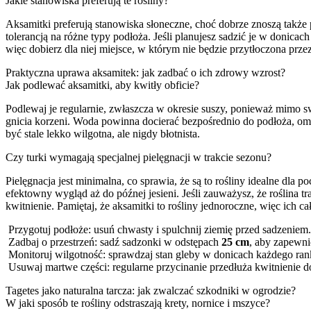
Jakie stanowiska preferują te rośliny?
Aksamitki preferują stanowiska słoneczne, choć dobrze znoszą także
tolerancją na różne typy podłoża. Jeśli planujesz sadzić je w donica
więc dobierz dla niej miejsce, w którym nie będzie przytłoczona p
Praktyczna uprawa aksamitek: jak zadbać o ich zdrowy wzrost?
Jak podlewać aksamitki, aby kwitły obficie?
Podlewaj je regularnie, zwłaszcza w okresie suszy, ponieważ mimo s
gnicia korzeni. Woda powinna docierać bezpośrednio do podłoża, o
być stale lekko wilgotna, ale nigdy błotnista.
Czy turki wymagają specjalnej pielęgnacji w trakcie sezonu?
Pielęgnacja jest minimalna, co sprawia, że są to rośliny idealne dl
efektowny wygląd aż do późnej jesieni. Jeśli zauważysz, że roślina 
kwitnienie. Pamiętaj, że aksamitki to rośliny jednoroczne, więc ich 
Przygotuj podłoże: usuń chwasty i spulchnij ziemię przed sadzeniem.
Zadbaj o przestrzeń: sadź sadzonki w odstępach
25 cm
, aby zapewni
Monitoruj wilgotność: sprawdzaj stan gleby w donicach każdego ran
Usuwaj martwe części: regularne przycinanie przedłuża kwitnienie do
Tagetes jako naturalna tarcza: jak zwalczać szkodniki w ogrodzie?
W jaki sposób te rośliny odstraszają krety, nornice i mszyce?