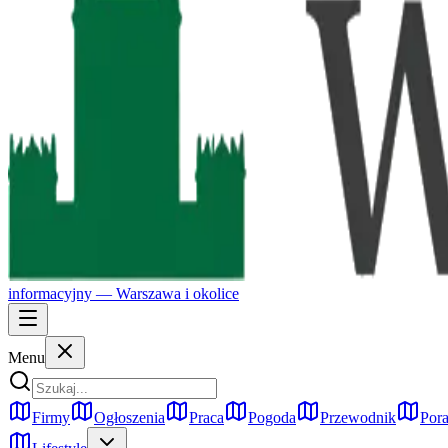
informacyjny —
Warszawa
i okolice
Menu
Firmy
Ogłoszenia
Praca
Pogoda
Przewodnik
Pora