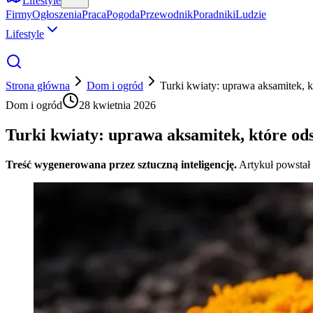
Lifestyle
Firmy
Ogłoszenia
Praca
Pogoda
Przewodnik
Poradniki
Ludzie
Lifestyle
Strona główna
Dom i ogród
Turki kwiaty: uprawa aksamitek, kt
Dom i ogród
28 kwietnia 2026
Turki kwiaty: uprawa aksamitek, które odst
Treść wygenerowana przez sztuczną inteligencję.
Artykuł powstał