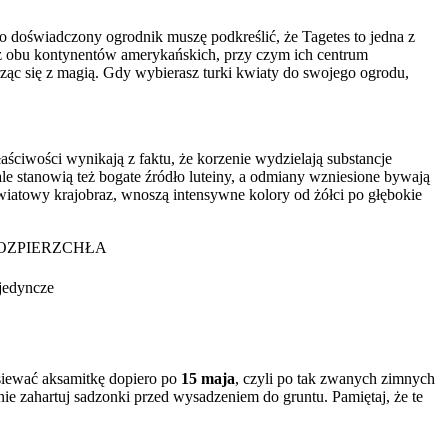
ako doświadczony ogrodnik muszę podkreślić, że Tagetes to jedna z
e z obu kontynentów amerykańskich, przy czym ich centrum
ąc się z magią. Gdy wybierasz turki kwiaty do swojego ogrodu,
aściwości wynikają z faktu, że korzenie wydzielają substancje
le stanowią też bogate źródło luteiny, a odmiany wzniesione bywają
towy krajobraz, wnoszą intensywne kolory od żółci po głębokie
OZPIERZCHŁA
ojedyncze
ysiewać aksamitkę dopiero po
15 maja
, czyli po tak zwanych zimnych
nie zahartuj sadzonki przed wysadzeniem do gruntu. Pamiętaj, że te