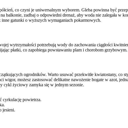
 półcień, co czyni je uniwersalnym wyborem. Gleba powinna być przepu
ch na balkonie, zadbaj o odpowiedni drenaż, aby woda nie zalegała w ko
rzez inne gatunki o wyższych wymaganiach pokarmowych.
wojej wytrzymałości potrzebują wody do zachowania ciągłości kwitnie
mijając płatki, co zapobiega powstawaniu plam i chorobom grzybowym
a początkujących ogrodników. Warto usuwać przekwitłe kwiatostany, co
traci wigor, możesz zastosować delikatne nawożenie bogate w azot, je
cały cykl życiowy zamyka się w jednym sezonie.
ć cyrkulację powietrza.
ka.
 jesieni.