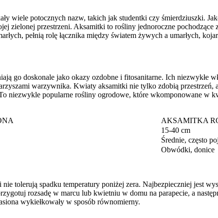
kały wiele potocznych nazw, takich jak studentki czy śmierdziuszki. J
jej zielonej przestrzeni. Aksamitki to rośliny jednoroczne pochodząc
łych, pełnią rolę łącznika między światem żywych a umarłych, kojarz
ają go doskonale jako okazy ozdobne i fitosanitarne. Ich niezwykłe wł
rzyszami warzywnika. Kwiaty aksamitki nie tylko zdobią przestrzeń, a
o niezwykle popularne rośliny ogrodowe, które wkomponowane w kwia
ONA
AKSAMITKA R
15-40 cm
Średnie, często p
Obwódki, donice
 nie tolerują spadku temperatury poniżej zera. Najbezpieczniej jest w
 przygotuj rozsadę w marcu lub kwietniu w domu na parapecie, a następ
y nasiona wykiełkowały w sposób równomierny.