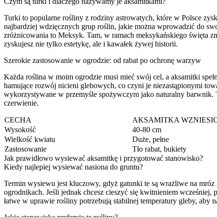
Czym są turki i dlaczego nazywamy je aksamitkami?
Turki to popularne rośliny z rodziny astrowatych, które w Polsce zys
najbardziej wdzięcznych grup roślin, jakie można wprowadzić do swo
zróżnicowania to Meksyk. Tam, w ramach meksykańskiego święta zmar
zyskujesz nie tylko estetykę, ale i kawałek żywej historii.
Szerokie zastosowanie w ogrodzie: od rabat po ochronę warzyw
Każda roślina w moim ogrodzie musi mieć swój cel, a aksamitki spełni
hamujące rozwój nicieni glebowych, co czyni je niezastąpionymi towa
wykorzystywane w przemyśle spożywczym jako naturalny barwnik. T
czerwienie.
CECHA
AKSAMITKA WZNIESI
Wysokość
40-80 cm
Wielkość kwiatu
Duże, pełne
Zastosowanie
Tło rabat, bukiety
Jak prawidłowo wysiewać aksamitkę i przygotować stanowisko?
Kiedy najlepiej wysiewać nasiona do gruntu?
Termin wysiewu jest kluczowy, gdyż gatunki te są wrażliwe na mróz i
ogrodnikach. Jeśli jednak chcesz cieszyć się kwitnieniem wcześniej,
łatwe w uprawie rośliny potrzebują stabilnej temperatury gleby, ab