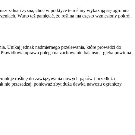
szczalna i żyzna, choć w praktyce te rośliny wykazują się ogromną
rzeniach. Warto też pamiętać, że roślina ma często wzniesiony pokrój,
nia. Unikaj jednak nadmiernego przelewania, które prowadzi do
. Prawidłowa uprawa polega na zachowaniu balansu – gleba powinna
 stymuluje roślinę do zawiązywania nowych pąków i przedłuża
dnak nie przesadzaj, ponieważ zbyt duża dawka nawozu ograniczy