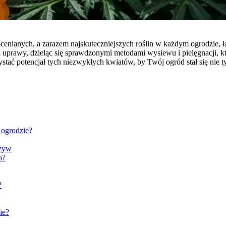
edocenianych, a zarazem najskuteczniejszych roślin w każdym ogrodzie,
uprawy, dzieląc się sprawdzonymi metodami wysiewu i pielęgnacji, kt
ć potencjał tych niezwykłych kwiatów, by Twój ogród stał się nie tyl
 ogrodzie?
rzyw
o?
?
ie?