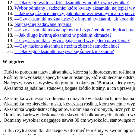
—
Dlaczego warto sadzić aksamitki w pobliżu warzywnika?
Wybór odmiany i sadzenie: które kwiaty aksamitki najlepiej w
—
Jakie są różnice między gatunkami wzniesionymi a rozpierz
—
Czy aksamitki można łączyć z innymi kwiatami, jak kocank
Najczęściej zadawane pytania
—
Czy aksamitki można uprawiać bezpośrednio w donicach na
—
Jak długo kwitną aksamitki w polskim klimacie?
—
Czy aksamitki są wymagające pod względem nawożenia?
—
Czy nasiona aksamitek można zbierać samodzielnie?
—
Dlaczego aksamitki nazywa się śmierdziuszkami?
W pigułce:
Turki to potoczna nazwa aksamitek, które są jednorocznymi roślinam
Rośliny te wydzielają specyficzne substancje, które skutecznie odstr
Najlepszy czas na wysiew do gruntu to okres po
15 maja
, kiedy ry
Aksamitki są jadalne i stanowią bogate źródło luteiny, a ich uprawa
Aksamitka wzniesiona: odmiana o dużych kwiatostanach, idealna na t
Aksamitka rozpierzchła: niska, krzaczasta roślina, która świetnie wy
Aksamitka wąskolistna: filigranowa odmiana o drobnych, licznych kw
Odmiany karłowe: doskonałe do skrzynek balkonowych i donic o wy
Odmiany wysokie: osiągające nawet 80 cm wysokości, stanowiące m
Turki, czyli aksamitki: dlaczego warto mieć te rośliny w swoim ogrod