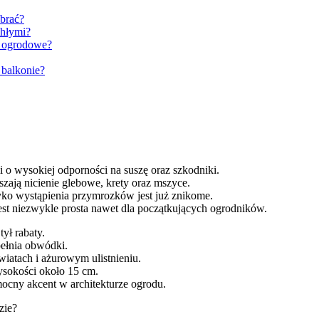
ybrać?
chłymi?
i ogrodowe?
 balkonie?
i o wysokiej odporności na suszę oraz szkodniki.
aszają nicienie glebowe, krety oraz mszyce.
zyko wystąpienia przymrozków jest już znikome.
 jest niezwykle prosta nawet dla początkujących ogrodników.
ył rabaty.
pełnia obwódki.
iatach i ażurowym ulistnieniu.
sokości około 15 cm.
ocny akcent w architekturze ogrodu.
zie?