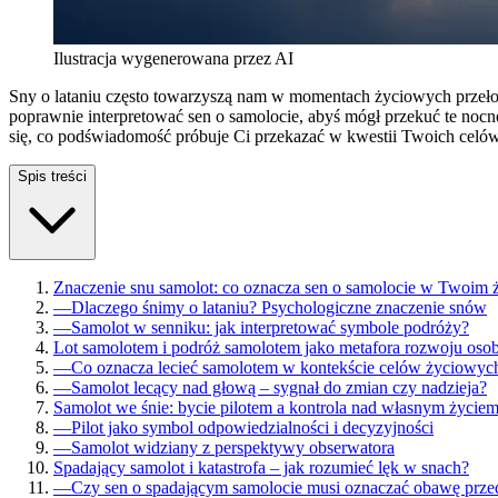
Ilustracja wygenerowana przez AI
Sny o lataniu często towarzyszą nam w momentach życiowych przełomów
poprawnie interpretować sen o samolocie, abyś mógł przekuć te noc
się, co podświadomość próbuje Ci przekazać w kwestii Twoich celów
Spis treści
Znaczenie snu samolot: co oznacza sen o samolocie w Twoim 
—
Dlaczego śnimy o lataniu? Psychologiczne znaczenie snów
—
Samolot w senniku: jak interpretować symbole podróży?
Lot samolotem i podróż samolotem jako metafora rozwoju osob
—
Co oznacza lecieć samolotem w kontekście celów życiowyc
—
Samolot lecący nad głową – sygnał do zmian czy nadzieja?
Samolot we śnie: bycie pilotem a kontrola nad własnym życie
—
Pilot jako symbol odpowiedzialności i decyzyjności
—
Samolot widziany z perspektywy obserwatora
Spadający samolot i katastrofa – jak rozumieć lęk w snach?
—
Czy sen o spadającym samolocie musi oznaczać obawę prze