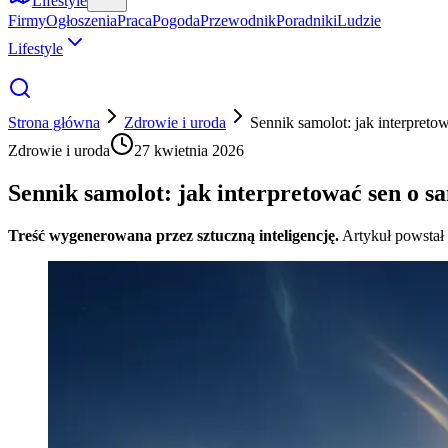
Lifestyle
Firmy
Ogłoszenia
Praca
Pogoda
Przewodnik
Poradniki
Ludzie
Lifestyle
Strona główna
Zdrowie i uroda
Sennik samolot: jak interpreto
Zdrowie i uroda
27 kwietnia 2026
Sennik samolot: jak interpretować sen o s
Treść wygenerowana przez sztuczną inteligencję.
Artykuł powstał