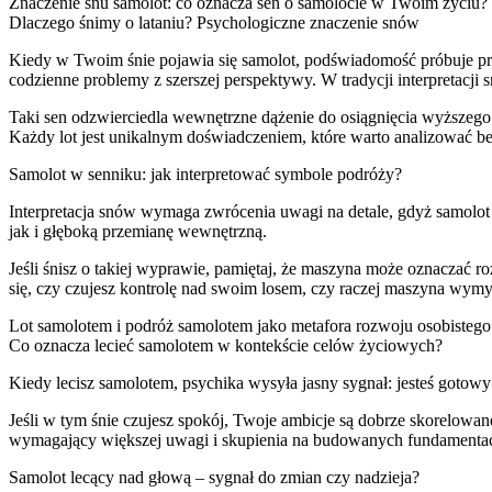
Znaczenie snu samolot: co oznacza sen o samolocie w Twoim życiu?
Dlaczego śnimy o lataniu? Psychologiczne znaczenie snów
Kiedy w Twoim śnie pojawia się samolot, podświadomość próbuje prz
codzienne problemy z szerszej perspektywy. W tradycji interpretacji 
Taki sen odzwierciedla wewnętrzne dążenie do osiągnięcia wyższego 
Każdy lot jest unikalnym doświadczeniem, które warto analizować b
Samolot w senniku: jak interpretować symbole podróży?
Interpretacja snów wymaga zwrócenia uwagi na detale, gdyż samolot
jak i głęboką przemianę wewnętrzną.
Jeśli śnisz o takiej wyprawie, pamiętaj, że maszyna może oznaczać 
się, czy czujesz kontrolę nad swoim losem, czy raczej maszyna wymy
Lot samolotem i podróż samolotem jako metafora rozwoju osobistego
Co oznacza lecieć samolotem w kontekście celów życiowych?
Kiedy lecisz samolotem, psychika wysyła jasny sygnał: jesteś gotowy
Jeśli w tym śnie czujesz spokój, Twoje ambicje są dobrze skorelowa
wymagający większej uwagi i skupienia na budowanych fundamenta
Samolot lecący nad głową – sygnał do zmian czy nadzieja?