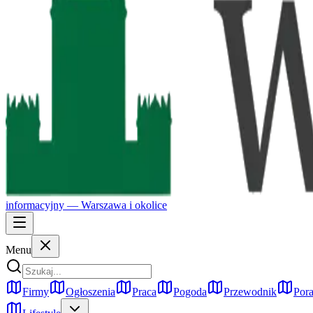
informacyjny —
Warszawa
i okolice
Menu
Firmy
Ogłoszenia
Praca
Pogoda
Przewodnik
Pora