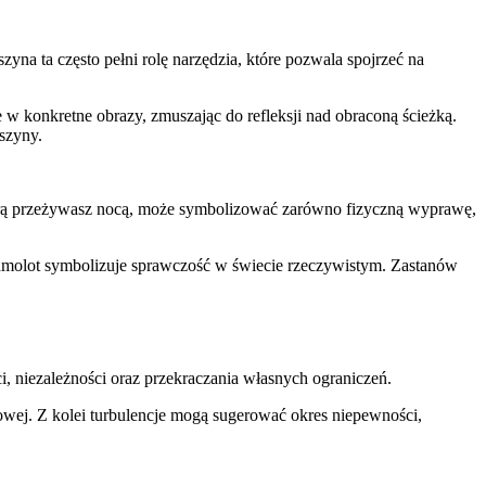
a ta często pełni rolę narzędzia, które pozwala spojrzeć na
w konkretne obrazy, zmuszając do refleksji nad obraconą ścieżką.
szyny.
którą przeżywasz nocą, może symbolizować zarówno fizyczną wyprawę,
 samolot symbolizuje sprawczość w świecie rzeczywistym. Zastanów
i, niezależności oraz przekraczania własnych ograniczeń.
owej. Z kolei turbulencje mogą sugerować okres niepewności,