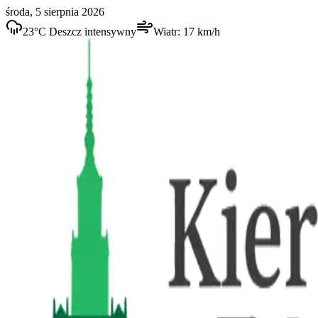
środa, 5 sierpnia 2026
23
°C
Deszcz intensywny
Wiatr:
17
km/h