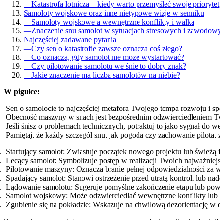
—
Katastrofa lotnicza – kiedy warto przemyśleć swoje prioryte
Samoloty wojskowe oraz inne nietypowe wizje w senniku
—
Samoloty wojskowe a wewnętrzne konflikty i walka
—
Znaczenie snu samolot w sytuacjach stresowych i zawodow
Najczęściej zadawane pytania
—
Czy sen o katastrofie zawsze oznacza coś złego?
—
Co oznacza, gdy samolot nie może wystartować?
—
Czy pilotowanie samolotu we śnie to dobry znak?
—
Jakie znaczenie ma liczba samolotów na niebie?
W pigułce:
Sen o samolocie to najczęściej metafora Twojego tempa rozwoju i sp
Obecność maszyny w snach jest bezpośrednim odzwierciedleniem Tw
Jeśli śnisz o problemach technicznych, potraktuj to jako sygnał do w
Pamiętaj, że każdy szczegół snu, jak pogoda czy zachowanie pilota, z
Startujący samolot: Zwiastuje początek nowego projektu lub świeżą 
Lecący samolot: Symbolizuje postęp w realizacji Twoich najważniejs
Pilotowanie maszyny: Oznacza branie pełnej odpowiedzialności za 
Spadający samolot: Stanowi ostrzeżenie przed utratą kontroli lub
Lądowanie samolotu: Sugeruje pomyślne zakończenie etapu lub powr
Samolot wojskowy: Może odzwierciedlać wewnętrzne konflikty lub p
Zgubienie się na pokładzie: Wskazuje na chwilową dezorientację w