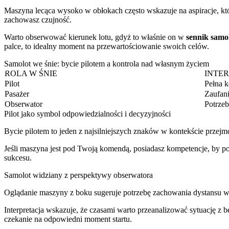
Maszyna lecąca wysoko w obłokach często wskazuje na aspiracje, które
zachowasz czujność.
Warto obserwować kierunek lotu, gdyż to właśnie on w
sennik samo
palce, to idealny moment na przewartościowanie swoich celów.
Samolot we śnie: bycie pilotem a kontrola nad własnym życiem
ROLA W ŚNIE
INTE
Pilot
Pełna k
Pasażer
Zaufan
Obserwator
Potrzeb
Pilot jako symbol odpowiedzialności i decyzyjności
Bycie pilotem to jeden z najsilniejszych znaków w kontekście przejm
Jeśli maszyna jest pod Twoją komendą, posiadasz kompetencje, by po
sukcesu.
Samolot widziany z perspektywy obserwatora
Oglądanie maszyny z boku sugeruje potrzebę zachowania dystansu w
Interpretacja wskazuje, że czasami warto przeanalizować sytuację z be
czekanie na odpowiedni moment startu.