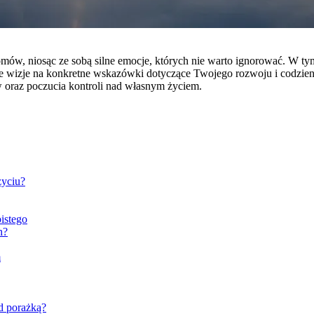
, niosąc ze sobą silne emocje, których nie warto ignorować. W tym art
ne wizje na konkretne wskazówki dotyczące Twojego rozwoju i codzie
 oraz poczucia kontroli nad własnym życiem.
życiu?
istego
h?
m
d porażką?