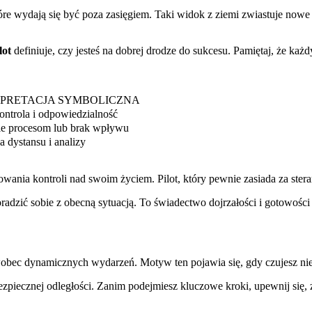
 wydają się być poza zasięgiem. Taki widok z ziemi zwiastuje nowe moż
lot
definiuje, czy jesteś na dobrej drodze do sukcesu. Pamiętaj, że każdy 
RPRETACJA SYMBOLICZNA
ontrola i odpowiedzialność
ie procesom lub brak wpływu
a dystansu i analizy
owania kontroli nad swoim życiem. Pilot, który pewnie zasiada za ster
radzić sobie z obecną sytuacją. To świadectwo dojrzałości i gotowośc
obec dynamicznych wydarzeń. Motyw ten pojawia się, gdy czujesz ni
zpiecznej odległości. Zanim podejmiesz kluczowe kroki, upewnij się, że