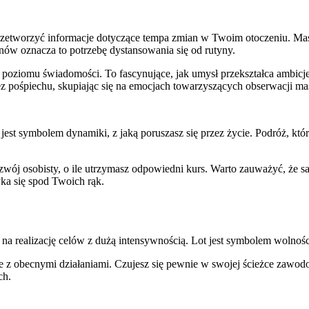
etworzyć informacje dotyczące tempa zmian w Twoim otoczeniu. Maszyn
snów oznacza to potrzebę dystansowania się od rutyny.
poziomu świadomości. To fascynujące, jak umysł przekształca ambicje 
ez pośpiechu, skupiając się na emocjach towarzyszących obserwacji ma
 jest symbolem dynamiki, z jaką poruszasz się przez życie. Podróż, 
rozwój osobisty, o ile utrzymasz odpowiedni kurs. Warto zauważyć, że
ka się spod Twoich rąk.
 na realizację celów z dużą intensywnością. Lot jest symbolem wolnośc
ne z obecnymi działaniami. Czujesz się pewnie w swojej ścieżce zawod
ch.