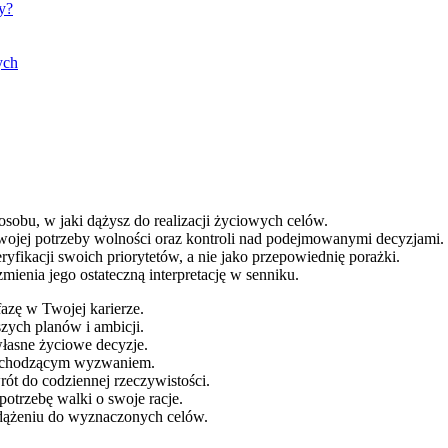
ty?
ych
osobu, w jaki dążysz do realizacji życiowych celów.
ojej potrzeby wolności oraz kontroli nad podejmowanymi decyzjami.
eryfikacji swoich priorytetów, a nie jako przepowiednię porażki.
mienia jego ostateczną interpretację w senniku.
fazę w Twojej karierze.
zych planów i ambicji.
własne życiowe decyzje.
 nadchodzącym wyzwaniem.
ót do codziennej rzeczywistości.
otrzebę walki o swoje racje.
 dążeniu do wyznaczonych celów.