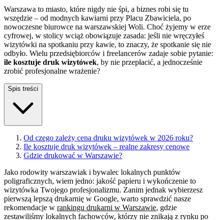
Warszawa to miasto, które nigdy nie śpi, a biznes robi się tu
wszędzie – od modnych kawiarni przy Placu Zbawiciela, po
nowoczesne biurowce na warszawskiej Woli. Choć żyjemy w erze
cyfrowej, w stolicy wciąż obowiązuje zasada: jeśli nie wręczyłeś
wizytówki na spotkaniu przy kawie, to znaczy, że spotkanie się nie
odbyło. Wielu przedsiębiorców i freelancerów zadaje sobie pytanie:
ile kosztuje druk wizytówek
, by nie przepłacić, a jednocześnie
zrobić profesjonalne wrażenie?
Spis treści
Od czego zależy cena druku wizytówek w 2026 roku?
Ile kosztuje druk wizytówek – realne zakresy cenowe
Gdzie drukować w Warszawie?
Jako rodowity warszawiak i bywalec lokalnych punktów
poligraficznych, wiem jedno: jakość papieru i wykończenie to
wizytówka Twojego profesjonalizmu. Zanim jednak wybierzesz
pierwszą lepszą drukarnię w Google, warto sprawdzić nasze
rekomendacje w
rankingu drukarni w Warszawie
, gdzie
zestawiliśmy lokalnych fachowców, którzy nie znikają z rynku po