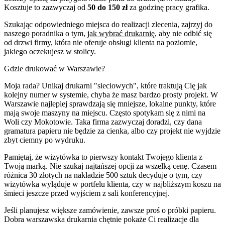
Kosztuje to zazwyczaj od
50 do 150 zł
za godzinę pracy grafika.
Szukając odpowiedniego miejsca do realizacji zlecenia, zajrzyj do
naszego poradnika o tym,
jak wybrać drukarnię
, aby nie odbić się
od drzwi firmy, która nie oferuje obsługi klienta na poziomie,
jakiego oczekujesz w stolicy.
Gdzie drukować w Warszawie?
Moja rada? Unikaj drukarni "sieciowych", które traktują Cię jak
kolejny numer w systemie, chyba że masz bardzo prosty projekt. W
Warszawie najlepiej sprawdzają się mniejsze, lokalne punkty, które
mają swoje maszyny na miejscu. Często spotykam się z nimi na
Woli czy Mokotowie. Taka firma zazwyczaj doradzi, czy dana
gramatura papieru nie będzie za cienka, albo czy projekt nie wyjdzie
zbyt ciemny po wydruku.
Pamiętaj, że wizytówka to pierwszy kontakt Twojego klienta z
Twoją marką. Nie szukaj najtańszej opcji za wszelką cenę. Czasem
różnica 30 złotych na nakładzie 500 sztuk decyduje o tym, czy
wizytówka wyląduje w portfelu klienta, czy w najbliższym koszu na
śmieci jeszcze przed wyjściem z sali konferencyjnej.
Jeśli planujesz większe zamówienie, zawsze proś o próbki papieru.
Dobra warszawska drukarnia chętnie pokaże Ci realizacje dla