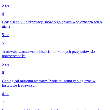
5 sie
4
Gołąb sennik: interpretacja snów o gołębiach – co oznacza sen o
nich?
5 sie
5
Tramwaje warszawskie historia: od konnych przejazdów do
nowoczesności
5 sie
6
Geological museum warsaw: Twoje muzeum geologiczne w
Instytucie Badawczym
4 sie
7