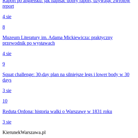
Raport po angielsku: jak napisać dobry raport, używając zwrotów
report
4 sie
8
Muzeum Literatury im. Adama Mickiewicza: praktyczny
przewodnik po wystawach
4 sie
9
Squat challenge: 30-day plan na silniejsze legs i lower body w 30
days
3 sie
10
Reduta Ordona: historia walki o Warszawę w 1831 roku
3 sie
KierunekWarszawa.pl