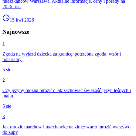
mieszkańców Warszawa. Aktualne informacje, ceny i porady na
2026 rok.
15 kwi 2026
Najnowsze
1
Zgoda na wyjazd dziecka za granicę: potrzebna zgoda, wzór i
notarialny
5 sie
2
Czy jeżyny można mrozić? Jak zachować świeżość jeżyn leśnych i
malin
5 sie
3
Jak mrozić marchew i marchewkę na zimę: warto mrozić warzywo
do zupy