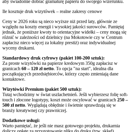
aby świadomie dobrać gramaturę papieru do swojego wizerunku.
Ile kosztuje druk wizytówek – realne zakresy cenowe
Ceny w 2026 roku są nieco wyższe niż przed laty, głównie ze
względu na koszty energii i wysokiej jakości surowców. Pamiętaj
jednak, że poniższe kwoty to orientacyjne widełki – ceny mogą się
różnić w zależności od dzielnicy (na Mokotowie czy w Centrum
zapłacisz nieco więcej za lokalny prestiż) oraz indywidualnej
wyceny drukarni.
Standardowy druk cyfrowy (pakiet 100-200 sztuk):
Za proste wizytówki na papierze kredowym 350g zapłacisz w
granicach
60 – 120 zł netto
. To opcja "na start", idealna dla
początkujących przedsiębiorców, którzy często zmieniają dane
kontaktowe.
Wizytówki Premium (pakiet 500 sztuk):
Tutaj wchodzimy w świat uszlachetnień. Jeśli wybierzesz folię soft-
touch i złocone logotypy, koszt może oscylować w granicach
250 –
500 zł netto
. Wyglądają obłędnie i świetnie sprawdzają się w
branży kreatywnej czy prawniczej.
Dodatkowe usługi:
Warto pamiętać, że jeśli nie masz gotowego projektu, drukarnia
doliczy opłatę za przygotowanie pliku do druku (tzw. skład).