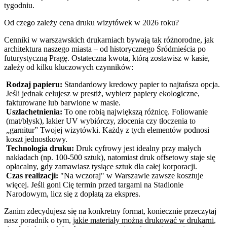
tygodniu.
Od czego zależy cena druku wizytówek w 2026 roku?
Cenniki w warszawskich drukarniach bywają tak różnorodne, jak
architektura naszego miasta – od historycznego Śródmieścia po
futurystyczną Pragę. Ostateczna kwota, którą zostawisz w kasie,
zależy od kilku kluczowych czynników:
Rodzaj papieru:
Standardowy kredowy papier to najtańsza opcja.
Jeśli jednak celujesz w prestiż, wybierz papiery ekologiczne,
fakturowane lub barwione w masie.
Uszlachetnienia:
To one robią największą różnicę. Foliowanie
(mat/błysk), lakier UV wybiórczy, złocenia czy tłoczenia to
„garnitur” Twojej wizytówki. Każdy z tych elementów podnosi
koszt jednostkowy.
Technologia druku:
Druk cyfrowy jest idealny przy małych
nakładach (np. 100-500 sztuk), natomiast druk offsetowy staje się
opłacalny, gdy zamawiasz tysiące sztuk dla całej korporacji.
Czas realizacji:
"Na wczoraj" w Warszawie zawsze kosztuje
więcej. Jeśli goni Cię termin przed targami na Stadionie
Narodowym, licz się z dopłatą za ekspres.
Zanim zdecydujesz się na konkretny format, koniecznie przeczytaj
nasz poradnik o tym,
jakie materiały można drukować w drukarni
,