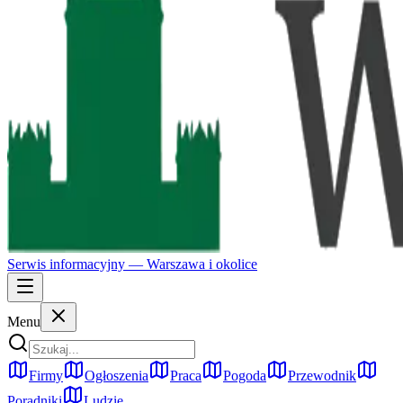
Serwis informacyjny —
Warszawa
i okolice
Menu
Firmy
Ogłoszenia
Praca
Pogoda
Przewodnik
Poradniki
Ludzie