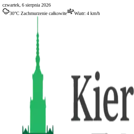
czwartek, 6 sierpnia 2026
30
°C
Zachmurzenie całkowite
Wiatr:
4
km/h