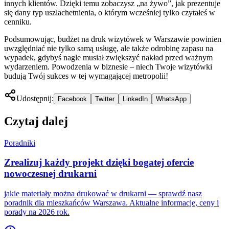
innych klientów. Dzięki temu zobaczysz „na żywo”, jak prezentuje
się dany typ uszlachetnienia, o którym wcześniej tylko czytałeś w
cenniku.
Podsumowując, budżet na druk wizytówek w Warszawie powinien
uwzględniać nie tylko samą usługę, ale także odrobinę zapasu na
wypadek, gdybyś nagle musiał zwiększyć nakład przed ważnym
wydarzeniem. Powodzenia w biznesie – niech Twoje wizytówki
budują Twój sukces w tej wymagającej metropolii!
Udostępnij:
Facebook
Twitter
LinkedIn
WhatsApp
Czytaj dalej
Poradniki
Zrealizuj każdy projekt dzięki bogatej ofercie
nowoczesnej drukarni
jakie materiały można drukować w drukarni — sprawdź nasz
poradnik dla mieszkańców Warszawa. Aktualne informacje, ceny i
porady na 2026 rok.