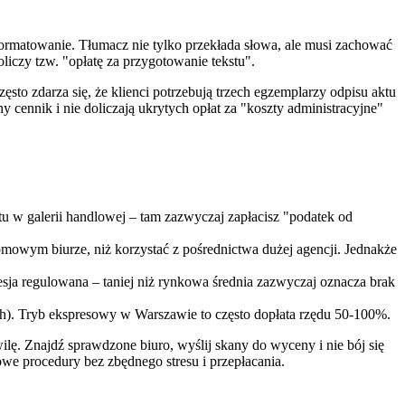
 formatowanie. Tłumacz nie tylko przekłada słowa, ale musi zachować
oliczy tzw. "opłatę za przygotowanie tekstu".
zęsto zdarza się, że klienci potrzebują trzech egzemplarzy odpisu aktu
ny cennik i nie doliczają ukrytych opłat za "koszty administracyjne"
tu w galerii handlowej – tam zazwyczaj zapłacisz "podatek od
domowym biurze, niż korzystać z pośrednictwa dużej agencji. Jednakże
fesja regulowana – taniej niż rynkowa średnia zazwyczaj oznacza brak
ch). Tryb ekspresowy w Warszawie to często dopłata rzędu 50-100%.
lę. Znajdź sprawdzone biuro, wyślij skany do wyceny i nie bój się
owe procedury bez zbędnego stresu i przepłacania.