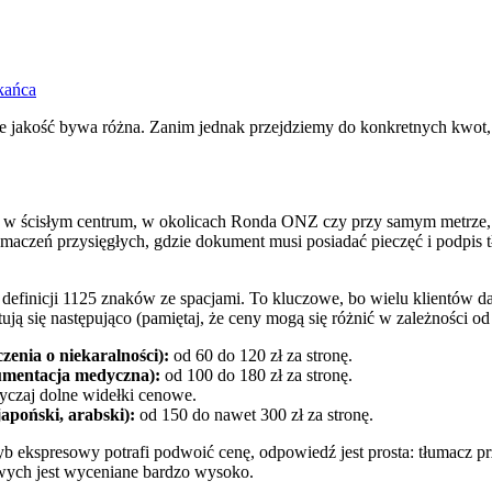
kańca
e jakość bywa różna. Zanim jednak przejdziemy do konkretnych kwot,
ne w ścisłym centrum, w okolicach Ronda ONZ czy przy samym metrze,
aczeń przysięgłych, gdzie dokument musi posiadać pieczęć i podpis t
definicji 1125 znaków ze spacjami. To kluczowe, bo wielu klientów da
ją się następująco (pamiętaj, że ceny mogą się różnić w zależności od 
enia o niekaralności):
od 60 do 120 zł za stronę.
umentacja medyczna):
od 100 do 180 zł za stronę.
czaj dolne widełki cenowe.
apoński, arabski):
od 150 do nawet 300 zł za stronę.
yb ekspresowy potrafi podwoić cenę, odpowiedź jest prosta: tłumacz p
owych jest wyceniane bardzo wysoko.