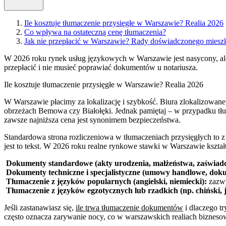
Ile kosztuje tłumaczenie przysięgłe w Warszawie? Realia 2026
Co wpływa na ostateczną cenę tłumaczenia?
Jak nie przepłacić w Warszawie? Rady doświadczonego miesz
W 2026 roku rynek usług językowych w Warszawie jest nasycony, al
przepłacić i nie musieć poprawiać dokumentów u notariusza.
Ile kosztuje tłumaczenie przysięgłe w Warszawie? Realia 2026
W Warszawie płacimy za lokalizację i szybkość. Biura zlokalizowa
obrzeżach Bemowa czy Białołęki. Jednak pamiętaj – w przypadku tłum
zawsze najniższa cena jest synonimem bezpieczeństwa.
Standardowa strona rozliczeniowa w tłumaczeniach przysięgłych to z 
jest to tekst. W 2026 roku realne rynkowe stawki w Warszawie kształtu
Dokumenty standardowe (akty urodzenia, małżeństwa, zaświadcz
Dokumenty techniczne i specjalistyczne (umowy handlowe, dok
Tłumaczenie z języków popularnych (angielski, niemiecki):
zazwy
Tłumaczenie z języków egzotycznych lub rzadkich (np. chiński, j
Jeśli zastanawiasz się,
ile trwa tłumaczenie dokumentów
i dlaczego tr
często oznacza zarywanie nocy, co w warszawskich realiach biznes