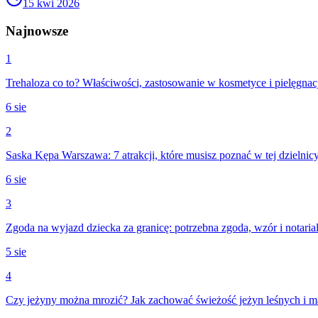
15 kwi 2026
Najnowsze
1
Trehaloza co to? Właściwości, zastosowanie w kosmetyce i pielęgnac
6 sie
2
Saska Kępa Warszawa: 7 atrakcji, które musisz poznać w tej dzielnic
6 sie
3
Zgoda na wyjazd dziecka za granicę: potrzebna zgoda, wzór i notaria
5 sie
4
Czy jeżyny można mrozić? Jak zachować świeżość jeżyn leśnych i m