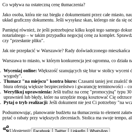
Co wpływa na ostateczną cenę tłumaczenia?
Jako osoba, która nie raz biegła z dokumentami przez całe miasto, n
układ graficzny dokumentu. Jeśli wysyłasz skan, którego nie da się o
Pamiętaj również, że jeśli potrzebujesz kilku kopii tego samego dokum
notarialnego – w takim przypadku negocjuj cenę za komplet. Sprawd
czy "przesłanie pliku".
Jak nie przepłacić w Warszawie? Rady doświadczonego mieszkańca
Warszawa to miasto, w którym konkurencja jest ogromna, co działa n
Wyceniaj online:
Większość szanujących się biur w stolicy wyceni 
wygody".
Tłumacz "na miejscu" kontra biuro:
Czasami taniej jest znaleźć 
biura oferują większe bezpieczeństwo i gwarancję terminowości – co
Weryfikuj uprawnienia:
Jeśli trafisz na cenę "promocyjną" typu 30
uprawnień lub błędy, które na urzędzie mogą kosztować Cię odrzucen
Pytaj o tryb realizacji:
Jeśli dokument nie jest Ci potrzebny "na w
Podsumowując, planowanie budżetu na tłumaczenia to element załatwi
pytać o rabaty przy większych zleceniach. Stolica ma swoje tempo, a
Udostępnij:
Facebook
Twitter
LinkedIn
WhatsApp