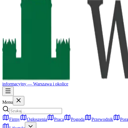
informacyjny —
Warszawa
i okolice
Menu
Firmy
Ogłoszenia
Praca
Pogoda
Przewodnik
Pora