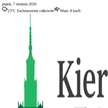
piątek, 7 sierpnia 2026
23
°C
Zachmurzenie całkowite
Wiatr:
8
km/h