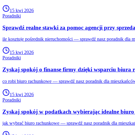
15 kwi 2026
Poradniki
Sprawdź realne stawki za pomoc agencji przy sprze
ile kosztuje pośrednik nieruchomości — sprawdź nasz poradnik dla 
15 kwi 2026
Poradniki
Zyskaj spokój o finanse firmy dzięki wsparciu biur
co robi biuro rachunkowe — sprawdź nasz poradnik dla mieszkańców
15 kwi 2026
Poradniki
Zyskaj spokój w podatkach wybierając idealne biur
jak wybrać biuro rachunkowe — sprawdź nasz poradnik dla mieszkań