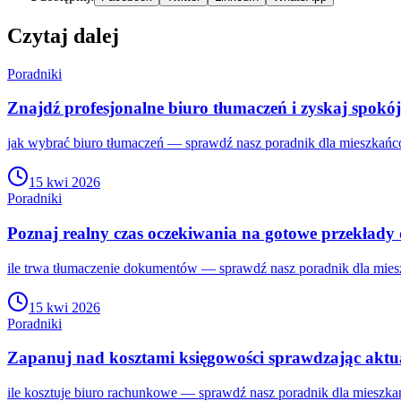
Czytaj dalej
Poradniki
Znajdź profesjonalne biuro tłumaczeń i zyskaj spokój
jak wybrać biuro tłumaczeń — sprawdź nasz poradnik dla mieszkańc
15 kwi 2026
Poradniki
Poznaj realny czas oczekiwania na gotowe przekład
ile trwa tłumaczenie dokumentów — sprawdź nasz poradnik dla mies
15 kwi 2026
Poradniki
Zapanuj nad kosztami księgowości sprawdzając aktu
ile kosztuje biuro rachunkowe — sprawdź nasz poradnik dla mieszka