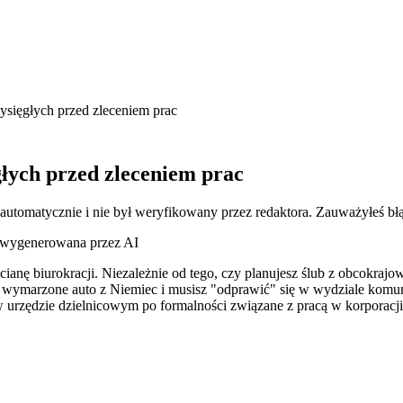
ysięgłych przed zleceniem prac
łych przed zleceniem prac
 automatycznie i nie był weryfikowany przez redaktora. Zauważyłeś bł
a wygenerowana przez AI
 ścianę biurokracji. Niezależnie od tego, czy planujesz ślub z obcokr
wymarzone auto z Niemiec i musisz "odprawić" się w wydziale komunika
 urzędzie dzielnicowym po formalności związane z pracą w korporacji, 