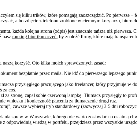
auczyłem się kilku trików, które pomagają zaoszczędzić. Po pierwsze –
dczytać, albo zdjęcie z telefonu zrobione w ciemnym korytarzu, biuro d
entu, każda kolejna strona (odpis) jest znacznie tańsza niż pierwsza. C
ź nasz
ranking biur tłumaczeń
, by znaleźć firmy, które mają transparent
a naszą korzyść. Oto kilka moich sprawdzonych zasad:
dokument bezpłatnie przez maila. Nie idź do pierwszego lepszego punk
tłumacza przysięgłego pracującego jako freelancer, który przyjmuje w 
ś za coś.
 zł za stronę, zapal sobie czerwoną lampkę. Tłumacz przysięgły to pro
ie wniosku i konieczność płacenia za tłumaczenie drugi raz.
czoraj", zawsze wybieraj tryb standardowy (zazwyczaj 3-5 dni roboczy
ania spraw w Warszawie, którego nie warto zostawiać na ostatnią chwi
le z odpowiednią wiedzą w portfelu, przejdziesz przez wszystkie urzęd