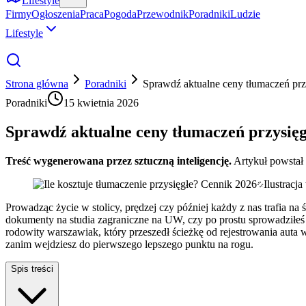
Lifestyle
Firmy
Ogłoszenia
Praca
Pogoda
Przewodnik
Poradniki
Ludzie
Lifestyle
Strona główna
Poradniki
Sprawdź aktualne ceny tłumaczeń prz
Poradniki
15 kwietnia 2026
Sprawdź aktualne ceny tłumaczeń przysięg
Treść wygenerowana przez sztuczną inteligencję.
Artykuł powstał
Ilustracj
Prowadząc życie w stolicy, prędzej czy później każdy z nas trafia na
dokumenty na studia zagraniczne na UW, czy po prostu sprowadziłeś 
rodowity warszawiak, który przeszedł ścieżkę od rejestrowania auta w
zanim wejdziesz do pierwszego lepszego punktu na rogu.
Spis treści