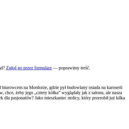
ąd?
Zgłoś go przez formularz
— poprawimy treść.
od biurowcem na Mordorze, gdzie pył budowlany osiada na karoserii
chce, żeby jego „cztery kółka” wyglądały jak z salonu, ale nasza
k dla pasjonatów? Jako mieszkaniec stolicy, który przerobił już kilka