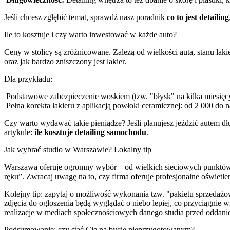
Jeśli chcesz zgłębić temat, sprawdź nasz poradnik
co to jest detailing
Ile to kosztuje i czy warto inwestować w każde auto?
Ceny w stolicy są zróżnicowane. Zależą od wielkości auta, stanu lak
oraz jak bardzo zniszczony jest lakier.
Dla przykładu:
Podstawowe zabezpieczenie woskiem (tzw. "błysk" na kilka miesięcy
Pełna korekta lakieru z aplikacją powłoki ceramicznej: od 2 000 d
Czy warto wydawać takie pieniądze? Jeśli planujesz jeździć autem dł
artykule:
ile kosztuje detailing samochodu
.
Jak wybrać studio w Warszawie? Lokalny tip
Warszawa oferuje ogromny wybór – od wielkich sieciowych punktów 
ręku”. Zwracaj uwagę na to, czy firma oferuje profesjonalne oświetleni
Kolejny tip: zapytaj o możliwość wykonania tzw. "pakietu sprzedażow
zdjęcia do ogłoszenia będą wyglądać o niebo lepiej, co przyciągnie
realizacje w mediach społecznościowych danego studia przed oddan
Podsumowanie: czy stać Cię na bycie nieprzygotowanym?