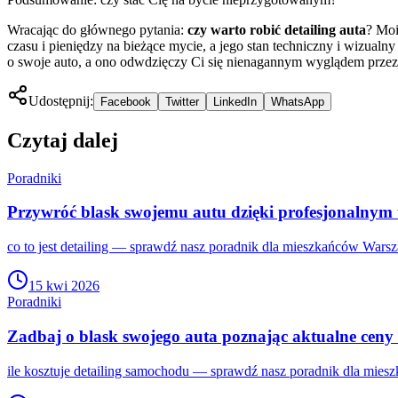
Wracając do głównego pytania:
czy warto robić detailing auta
? Moi
czasu i pieniędzy na bieżące mycie, a jego stan techniczny i wizualn
o swoje auto, a ono odwdzięczy Ci się nienagannym wyglądem przez l
Udostępnij:
Facebook
Twitter
LinkedIn
WhatsApp
Czytaj dalej
Poradniki
Przywróć blask swojemu autu dzięki profesjonalnym
co to jest detailing — sprawdź nasz poradnik dla mieszkańców Warsz
15 kwi 2026
Poradniki
Zadbaj o blask swojego auta poznając aktualne ceny 
ile kosztuje detailing samochodu — sprawdź nasz poradnik dla mies