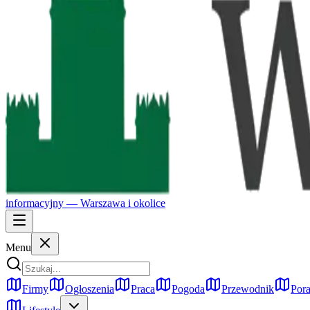
informacyjny —
Warszawa
i okolice
Menu
Firmy
Ogłoszenia
Praca
Pogoda
Przewodnik
Pora