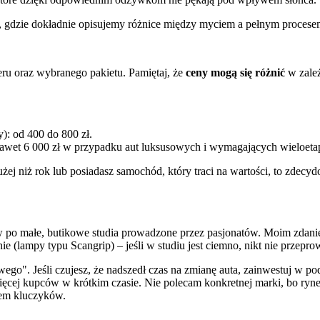
, gdzie dokładnie opisujemy różnice między myciem a pełnym procesem
ieru oraz wybranego pakietu. Pamiętaj, że
ceny mogą się różnić
w zależ
): od 400 do 800 zł.
o nawet 6 000 zł w przypadku aut luksusowych i wymagających wieloeta
użej niż rok lub posiadasz samochód, który traci na wartości, to zdecy
po małe, butikowe studia prowadzone przez pasjonatów. Moim zdaniem
e (lampy typu Scangrip) – jeśli w studiu jest ciemno, nikt nie przeprow
ego". Jeśli czujesz, że nadszedł czas na zmianę auta, zainwestuj w po
 więcej kupców w krótkim czasie. Nie polecam konkretnej marki, bo ry
iem kluczyków.