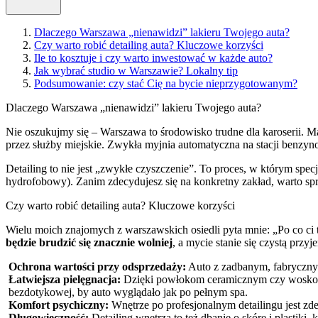
Dlaczego Warszawa „nienawidzi” lakieru Twojego auta?
Czy warto robić detailing auta? Kluczowe korzyści
Ile to kosztuje i czy warto inwestować w każde auto?
Jak wybrać studio w Warszawie? Lokalny tip
Podsumowanie: czy stać Cię na bycie nieprzygotowanym?
Dlaczego Warszawa „nienawidzi” lakieru Twojego auta?
Nie oszukujmy się – Warszawa to środowisko trudne dla karoserii. 
przez służby miejskie. Zwykła myjnia automatyczna na stacji benzyn
Detailing to nie jest „zwykłe czyszczenie”. To proces, w którym spec
hydrofobowy). Zanim zdecydujesz się na konkretny zakład, warto spra
Czy warto robić detailing auta? Kluczowe korzyści
Wielu moich znajomych z warszawskich osiedli pyta mnie: „Po co ci to
będzie brudzić się znacznie wolniej
, a mycie stanie się czystą prz
Ochrona wartości przy odsprzedaży:
Auto z zadbanym, fabrycznym 
Łatwiejsza pielęgnacja:
Dzięki powłokom ceramicznym czy woskom kl
bezdotykowej, by auto wyglądało jak po pełnym spa.
Komfort psychiczny:
Wnętrze po profesjonalnym detailingu jest zd
Długowieczność:
Detailing wnętrza to też dbanie o skórę i plasti