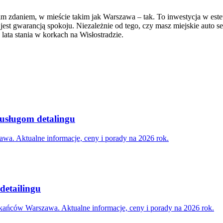
m zdaniem, w mieście takim jak Warszawa – tak. To inwestycja w estety
y jest gwarancją spokoju. Niezależnie od tego, czy masz miejskie auto 
ata stania w korkach na Wisłostradzie.
 usługom detalingu
awa. Aktualne informacje, ceny i porady na 2026 rok.
detailingu
zkańców Warszawa. Aktualne informacje, ceny i porady na 2026 rok.