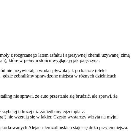
oły z rozgrzanego latem asfaltu i agresywnej chemii używanej zimą
wań), które w pełnym słońcu wyglądają jak pajęczyna.
ród nie przywierał, a woda spływała jak po kaczce (efekt
h
, gdzie zebraliśmy sprawdzone miejsca w różnych dzielnicach.
ing nie sprawi, że auto przestanie się brudzić, ale sprawi, że
szybciej i drożej niż zaniedbany egzemplarz.
 nie wżerają się w lakier. Często wystarczy wizyta na myjni
korkowanych Alejach Jerozolimskich staje się dużo przyjemniejsza.