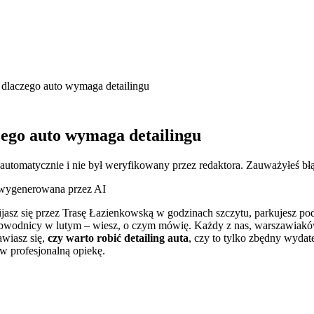
i dlaczego auto wymaga detailingu
czego auto wymaga detailingu
 automatycznie i nie był weryfikowany przez redaktora. Zauważyłeś bł
a wygenerowana przez AI
bijasz się przez Trasę Łazienkowską w godzinach szczytu, parkujesz p
bwodnicy w lutym – wiesz, o czym mówię. Każdy z nas, warszawiaków, 
awiasz się,
czy warto robić detailing auta
, czy to tylko zbędny wydate
w profesjonalną opiekę.