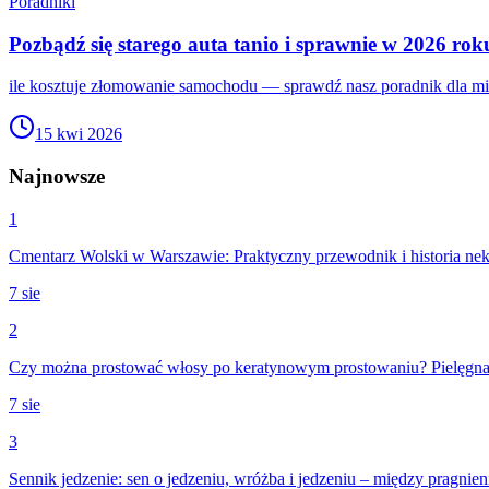
Poradniki
Pozbądź się starego auta tanio i sprawnie w 2026 ro
ile kosztuje złomowanie samochodu — sprawdź nasz poradnik dla mi
15 kwi 2026
Najnowsze
1
Cmentarz Wolski w Warszawie: Praktyczny przewodnik i historia nek
7 sie
2
Czy można prostować włosy po keratynowym prostowaniu? Pielęgna
7 sie
3
Sennik jedzenie: sen o jedzeniu, wróżba i jedzeniu – między pragnie