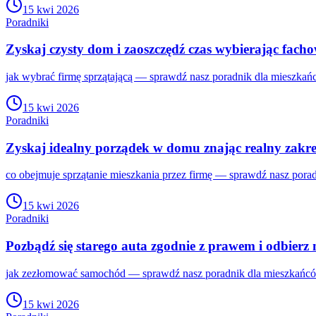
15 kwi 2026
Poradniki
Zyskaj czysty dom i zaoszczędź czas wybierając fach
jak wybrać firmę sprzątającą — sprawdź nasz poradnik dla mieszkań
15 kwi 2026
Poradniki
Zyskaj idealny porządek w domu znając realny zakre
co obejmuje sprzątanie mieszkania przez firmę — sprawdź nasz pora
15 kwi 2026
Poradniki
Pozbądź się starego auta zgodnie z prawem i odbierz 
jak zezłomować samochód — sprawdź nasz poradnik dla mieszkańców
15 kwi 2026