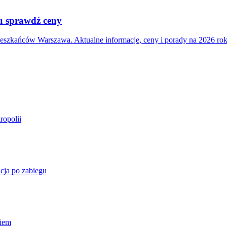
ku sprawdź ceny
eszkańców Warszawa. Aktualne informacje, ceny i porady na 2026 rok
ropolii
cja po zabiegu
niem