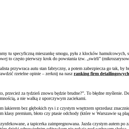
Mamy tu specyficzną mieszankę smogu, pyłu z klocków hamulcowych, sm
owej to często pierwszy krok do powstania tzw. „swirli” (mikrozaryso
jalista przywraca autu stan fabryczny, a potem zabezpiecza go tak, by b
wdzić rzetelne opinie – zerknij na nasz
ranking firm detailingowyc
, przecież za tydzień znowu będzie brudne?”. To błędne myślenie. Detail
yjemnością, a nie walką z uporczywym zaciekami.
lakierem bez głębokich rys i z czystym wnętrzem sprzedasz znacznie 
asy premium, błoto czy ptasie odchody (które w Warszawie są plagą!)
ezynfekowane, a tapicerka zaimpregnowana. Jazda czystym autem po za
ki, które dzięki odpowiednim odżywkom nie pękają pod wpływem słońca.