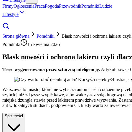
Lifestyle
Firmy
Ogłoszenia
Praca
Pogoda
Przewodnik
Poradniki
Ludzie
Lifestyle
Strona główna
Poradniki
Blask nowości i ochrona lakieru czyl
Poradniki
15 kwietnia 2026
Blask nowości i ochrona lakieru czyli dla
Treść wygenerowana przez sztuczną inteligencję.
Artykuł powstał
Ilustracj
Warszawa to miasto, które nie wybacza autom. Jeśli codziennie prze
szybciej niż zdążysz wypić kawę, albo walczysz z solą drogową na o
miejska dżungla stawia przed lakierem prawdziwe wyzwania. Zastan
aut w lokalnych studiach, podpowiem Ci, kiedy warto zainwestować 
Spis treści