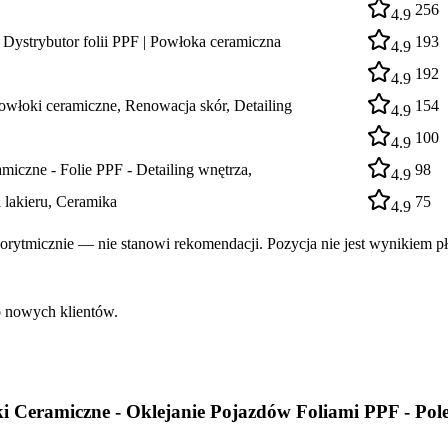
256
4.9
 Dystrybutor folii PPF | Powłoka ceramiczna
193
4.9
192
4.9
owłoki ceramiczne, Renowacja skór, Detailing
154
4.9
100
4.9
zne - Folie PPF - Detailing wnętrza,
98
4.9
 lakieru, Ceramika
75
4.9
rytmicznie — nie stanowi rekomendacji. Pozycja nie jest wynikiem pł
o nowych klientów.
ki Ceramiczne - Oklejanie Pojazdów Foliami PPF - Po