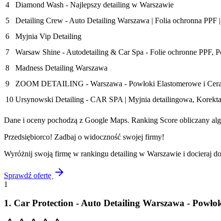
4
Diamond Wash - Najlepszy detailing w Warszawie
5
Detailing Crew - Auto Detailing Warszawa | Folia ochronna PPF |
6
Myjnia Vip Detailing
7
Warsaw Shine - Autodetailing & Car Spa - Folie ochronne PPF, P
8
Madness Detailing Warszawa
9
ZOOM DETAILING - Warszawa - Powłoki Elastomerowe i Ceramic
10
Ursynowski Detailing - CAR SPA | Myjnia detailingowa, Korekta
Dane i oceny pochodzą z Google Maps. Ranking Score obliczany algo
Przedsiębiorco! Zadbaj o widoczność swojej firmy!
Wyróżnij swoją firmę w rankingu
detailing
w
Warszawie
i docieraj d
Sprawdź ofertę
1
1
.
Car Protection - Auto Detailing Warszawa - Powło