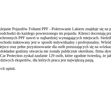
lejanie Pojazdów Foliami PPF - Polerowanie Lakieru znajduje się na 
pół podchodzi do każdego powierzonego im pojazdu. Klienci doceniają pr
i ochronnych PPF nawet w najbardziej wymagających miejscach. Siedzi
amochodu traktowany jest w sposób indywidualny i profesjonalny. Wśró
scu oraz pełne przystosowanie dla osób poruszających się na wózkach
kładne godziny otwarcia nie zostały publicznie określone, firma słyn
ł Car Protection zyskał zaufanie 129 osób, które zgodnie twierdzą, ż
ziwych ekspertów, dla których praca jest największą pasją.
ch opinii.