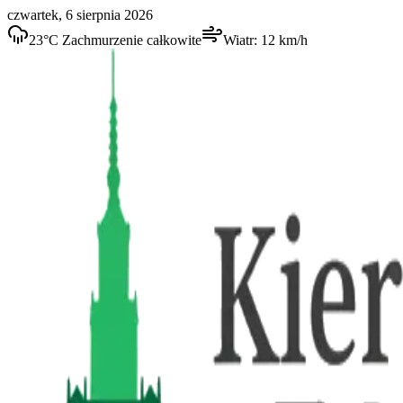
czwartek, 6 sierpnia 2026
23
°C
Zachmurzenie całkowite
Wiatr:
12
km/h