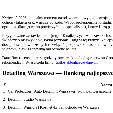
Kwiecień 2026 to idealny moment na odświeżenie wyglądu swojego sam
ochrony lakieru oraz wnętrza pojazdu. Wybór profesjonalnego studia
ogromna, dlatego warto powierzyć auto specjalistom, którzy łączą pa
Przygotowane zestawienie obejmuje 10 najlepszych warszawskich stu
świadczy o niezwykle wysokim poziomie usług w tej branży. Najlepsze
dostępnością nowoczesnych rozwiązań, jak powłoki elastomerowe czy
salonowy blask i zapewnią mu ochronę na lata.
Dane firm (oceny, adresy, godziny otwarcia) pochodzą z serwisu Go
rekomendacji.
Właścicielu firmy?
Zgłoś aktualizację danych
.
Detailing Warszawa — Ranking najlepszy
#
Nazwa
1
Car Protection - Auto Detailing Warszawa - Powłoki Ceramiczne 
2
Detailing Studio Warszawa
3
Detailing Warriors | Kosmetyki Samochodowe Warszawa