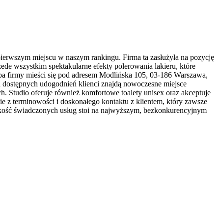
pierwszym miejscu w naszym rankingu. Firma ta zasłużyła na pozycję
zede wszystkim spektakularne efekty polerowania lakieru, które
ba firmy mieści się pod adresem Modlińska 105, 03-186 Warszawa,
d dostępnych udogodnień klienci znajdą nowoczesne miejsce
. Studio oferuje również komfortowe toalety unisex oraz akceptuje
ie z terminowości i doskonałego kontaktu z klientem, który zawsze
e jakość świadczonych usług stoi na najwyższym, bezkonkurencyjnym