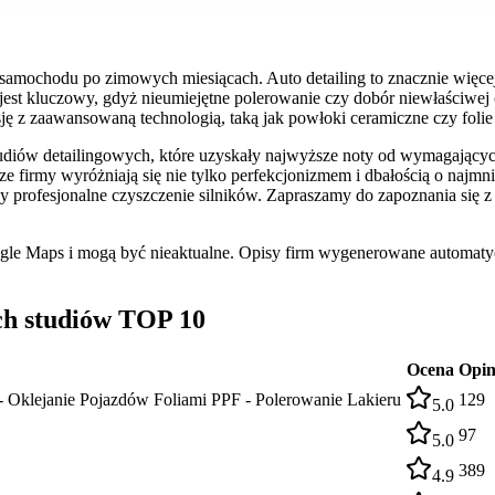
ochodu po zimowych miesiącach. Auto detailing to znacznie więcej ni
 jest kluczowy, gdyż nieumiejętne polerowanie czy dobór niewłaściwej
sję z zaawansowaną technologią, taką jak powłoki ceramiczne czy foli
diów detailingowych, które uzyskały najwyższe noty od wymagających
 firmy wyróżniają się nie tylko perfekcjonizmem i dbałością o najmnie
 profesjonalne czyszczenie silników. Zapraszamy do zapoznania się 
ogle Maps i mogą być nieaktualne. Opisy firm wygenerowane automatyc
ch studiów TOP 10
Ocena
Opin
- Oklejanie Pojazdów Foliami PPF - Polerowanie Lakieru
129
5.0
97
5.0
389
4.9