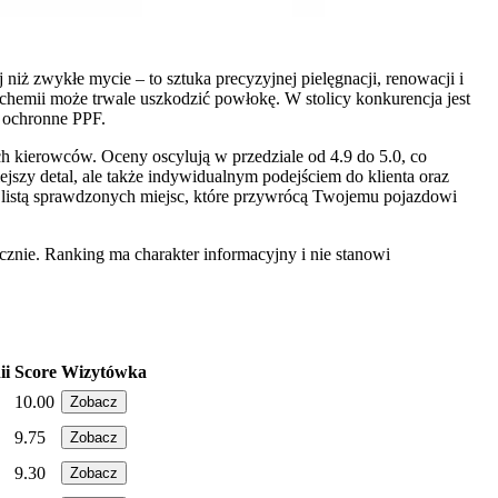
ż zwykłe mycie – to sztuka precyzyjnej pielęgnacji, renowacji i
 chemii może trwale uszkodzić powłokę. W stolicy konkurencja jest
e ochronne PPF.
 kierowców. Oceny oscylują w przedziale od 4.9 do 5.0, co
jszy detal, ale także indywidualnym podejściem do klienta oraz
z listą sprawdzonych miejsc, które przywrócą Twojemu pojazdowi
znie. Ranking ma charakter informacyjny i nie stanowi
ii
Score
Wizytówka
10.00
Zobacz
9.75
Zobacz
9.30
Zobacz