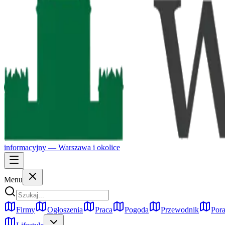
informacyjny —
Warszawa
i okolice
Menu
Firmy
Ogłoszenia
Praca
Pogoda
Przewodnik
Pora