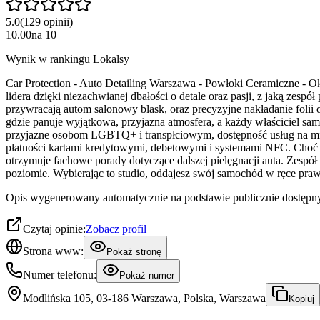
5.0
(
129
opinii
)
10.00
na
10
Wynik w rankingu Lokalsy
Car Protection - Auto Detailing Warszawa - Powłoki Ceramiczne - Ok
lidera dzięki niezachwianej dbałości o detale oraz pasji, z jaką zes
przywracają autom salonowy blask, oraz precyzyjne nakładanie foli
gdzie panuje wyjątkowa, przyjazna atmosfera, a każdy właściciel s
przyjazne osobom LGBTQ+ i transpłciowym, dostępność usług na miej
płatności kartami kredytowymi, debetowymi i systemami NFC. Choć do
otrzymuje fachowe porady dotyczące dalszej pielęgnacji auta. Zespó
poziomie. Wybierając to studio, oddajesz swój samochód w ręce prawd
Opis wygenerowany automatycznie na podstawie publicznie dostępny
Czytaj opinie:
Zobacz profil
Strona www:
Pokaż stronę
Numer telefonu:
Pokaż numer
Modlińska 105, 03-186 Warszawa, Polska, Warszawa
Kopiuj