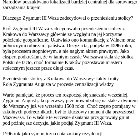
Narodów poszukiwano lokalizacji bardziej centralnej dla sprawnego
zarządzania krajem.
Dlaczego Zygmunt III Waza zadecydował o przeniesieniu stolicy?
Król Zygmunt III Waza zadecydował o przeniesieniu stolicy z
Krakowa do Warszawy głównie ze względu na jej korzystne
położenie geograficzne. Ułatwiało ono komunikację z Wilnem oraz
północnymi rubieżami państwa. Decyzja ta, podjęta w
1596
roku,
była procesem stopniowym, a nie nagłym aktem prawnym. Jako
ekspert podkreślam, że w tamtym czasie Warszawa stała się stolicą
Polski de facto, choć formalnie Kraków pozostawał miastem
stołecznym jeszcze przez długi czas.
Przeniesienie stolicy z Krakowa do Warszawy: fakty i mity
Rola Zygmunta Augusta w procesie centralizacji władzy
Warto pamiętać, że proces ten rozpoczął się znacznie wcześniej.
Zygmunt August jako pierwszy przeprowadził się na stałe z dworem
do Warszawy już we wrześniu 1568 roku. Choć często pomijany w
szkolnych podręcznikach, był to kluczowy moment dla przyszłości
Mazowsza. To właśnie te wczesne działania przygotowały grunt
pod późniejsze decyzje, jakie podjął Zygmunt III Waza.
1596 rok jako symboliczna data zmiany rezydencji