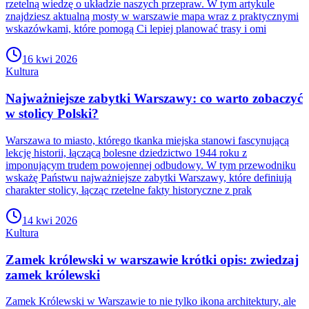
rzetelną wiedzę o układzie naszych przepraw. W tym artykule
znajdziesz aktualną mosty w warszawie mapa wraz z praktycznymi
wskazówkami, które pomogą Ci lepiej planować trasy i omi
16 kwi 2026
Kultura
Najważniejsze zabytki Warszawy: co warto zobaczyć
w stolicy Polski?
Warszawa to miasto, którego tkanka miejska stanowi fascynującą
lekcję historii, łączącą bolesne dziedzictwo 1944 roku z
imponującym trudem powojennej odbudowy. W tym przewodniku
wskażę Państwu najważniejsze zabytki Warszawy, które definiują
charakter stolicy, łącząc rzetelne fakty historyczne z prak
14 kwi 2026
Kultura
Zamek królewski w warszawie krótki opis: zwiedzaj
zamek królewski
Zamek Królewski w Warszawie to nie tylko ikona architektury, ale