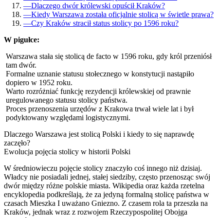
—
Dlaczego dwór królewski opuścił Kraków?
—
Kiedy Warszawa została oficjalnie stolicą w świetle prawa?
—
Czy Kraków stracił status stolicy po 1596 roku?
W pigułce:
Warszawa stała się stolicą de facto w 1596 roku, gdy król przeniósł
tam dwór.
Formalne uznanie statusu stołecznego w konstytucji nastąpiło
dopiero w 1952 roku.
Warto rozróżniać funkcję rezydencji królewskiej od prawnie
uregulowanego statusu stolicy państwa.
Proces przenoszenia urzędów z Krakowa trwał wiele lat i był
podyktowany względami logistycznymi.
Dlaczego Warszawa jest stolicą Polski i kiedy to się naprawdę
zaczęło?
Ewolucja pojęcia stolicy w historii Polski
W średniowieczu pojęcie stolicy znaczyło coś innego niż dzisiaj.
Władcy nie posiadali jednej, stałej siedziby, często przenosząc swój
dwór między różne polskie miasta. Wikipedia oraz każda rzetelna
encyklopedia podkreślają, że za jedyną formalną stolicę państwa w
czasach Mieszka I uważano Gniezno. Z czasem rola ta przeszła na
Kraków, jednak wraz z rozwojem Rzeczypospolitej Obojga