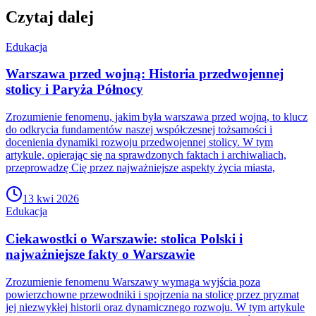
Czytaj dalej
Edukacja
Warszawa przed wojną: Historia przedwojennej
stolicy i Paryża Północy
Zrozumienie fenomenu, jakim była warszawa przed wojną, to klucz
do odkrycia fundamentów naszej współczesnej tożsamości i
docenienia dynamiki rozwoju przedwojennej stolicy. W tym
artykule, opierając się na sprawdzonych faktach i archiwaliach,
przeprowadzę Cię przez najważniejsze aspekty życia miasta,
13 kwi 2026
Edukacja
Ciekawostki o Warszawie: stolica Polski i
najważniejsze fakty o Warszawie
Zrozumienie fenomenu Warszawy wymaga wyjścia poza
powierzchowne przewodniki i spojrzenia na stolicę przez pryzmat
jej niezwykłej historii oraz dynamicznego rozwoju. W tym artykule