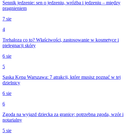
Sennik jedzenie: sen o jedzeniu, wróżba i jedzeniu – między
pragnieniem
7 sie
4
Trehaloza co to? Właściwości, zastosowanie w kosmetyce i
pielęgnacji skóry
6 sie
5
Saska Kępa Warszawa: 7 atrakcji, które musisz poznać w tej
dzielnicy
6 sie
6
Zgoda na wyjazd dziecka za granicę: potrzebna zgoda, wzór i
notarialny
5 sie