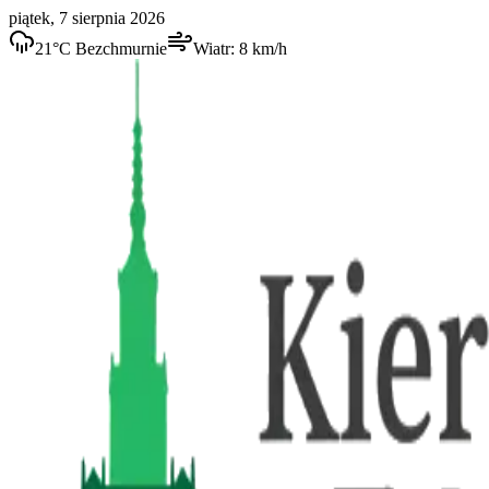
piątek, 7 sierpnia 2026
21
°C
Bezchmurnie
Wiatr:
8
km/h