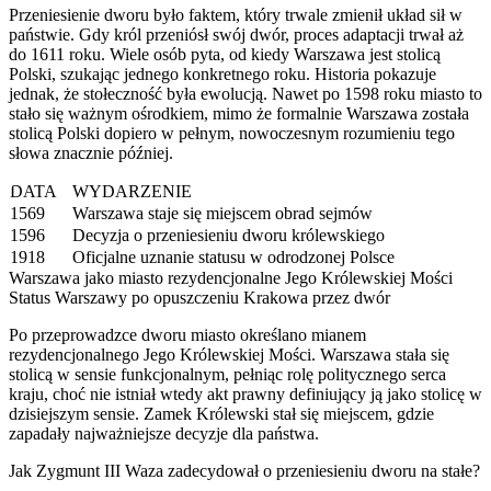
Przeniesienie dworu było faktem, który trwale zmienił układ sił w
państwie. Gdy król przeniósł swój dwór, proces adaptacji trwał aż
do 1611 roku. Wiele osób pyta, od kiedy Warszawa jest stolicą
Polski, szukając jednego konkretnego roku. Historia pokazuje
jednak, że stołeczność była ewolucją. Nawet po 1598 roku miasto to
stało się ważnym ośrodkiem, mimo że formalnie Warszawa została
stolicą Polski dopiero w pełnym, nowoczesnym rozumieniu tego
słowa znacznie później.
DATA
WYDARZENIE
1569
Warszawa staje się miejscem obrad sejmów
1596
Decyzja o przeniesieniu dworu królewskiego
1918
Oficjalne uznanie statusu w odrodzonej Polsce
Warszawa jako miasto rezydencjonalne Jego Królewskiej Mości
Status Warszawy po opuszczeniu Krakowa przez dwór
Po przeprowadzce dworu miasto określano mianem
rezydencjonalnego Jego Królewskiej Mości. Warszawa stała się
stolicą w sensie funkcjonalnym, pełniąc rolę politycznego serca
kraju, choć nie istniał wtedy akt prawny definiujący ją jako stolicę w
dzisiejszym sensie. Zamek Królewski stał się miejscem, gdzie
zapadały najważniejsze decyzje dla państwa.
Jak Zygmunt III Waza zadecydował o przeniesieniu dworu na stałe?