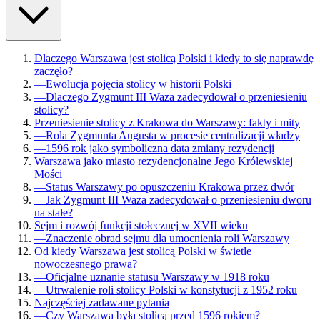
Dlaczego Warszawa jest stolicą Polski i kiedy to się naprawdę
zaczęło?
—
Ewolucja pojęcia stolicy w historii Polski
—
Dlaczego Zygmunt III Waza zadecydował o przeniesieniu
stolicy?
Przeniesienie stolicy z Krakowa do Warszawy: fakty i mity
—
Rola Zygmunta Augusta w procesie centralizacji władzy
—
1596 rok jako symboliczna data zmiany rezydencji
Warszawa jako miasto rezydencjonalne Jego Królewskiej
Mości
—
Status Warszawy po opuszczeniu Krakowa przez dwór
—
Jak Zygmunt III Waza zadecydował o przeniesieniu dworu
na stałe?
Sejm i rozwój funkcji stołecznej w XVII wieku
—
Znaczenie obrad sejmu dla umocnienia roli Warszawy
Od kiedy Warszawa jest stolicą Polski w świetle
nowoczesnego prawa?
—
Oficjalne uznanie statusu Warszawy w 1918 roku
—
Utrwalenie roli stolicy Polski w konstytucji z 1952 roku
Najczęściej zadawane pytania
—
Czy Warszawa była stolicą przed 1596 rokiem?