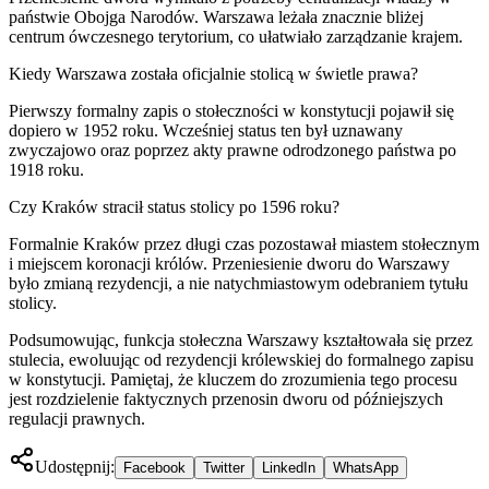
państwie Obojga Narodów. Warszawa leżała znacznie bliżej
centrum ówczesnego terytorium, co ułatwiało zarządzanie krajem.
Kiedy Warszawa została oficjalnie stolicą w świetle prawa?
Pierwszy formalny zapis o stołeczności w konstytucji pojawił się
dopiero w 1952 roku. Wcześniej status ten był uznawany
zwyczajowo oraz poprzez akty prawne odrodzonego państwa po
1918 roku.
Czy Kraków stracił status stolicy po 1596 roku?
Formalnie Kraków przez długi czas pozostawał miastem stołecznym
i miejscem koronacji królów. Przeniesienie dworu do Warszawy
było zmianą rezydencji, a nie natychmiastowym odebraniem tytułu
stolicy.
Podsumowując, funkcja stołeczna Warszawy kształtowała się przez
stulecia, ewoluując od rezydencji królewskiej do formalnego zapisu
w konstytucji. Pamiętaj, że kluczem do zrozumienia tego procesu
jest rozdzielenie faktycznych przenosin dworu od późniejszych
regulacji prawnych.
Udostępnij:
Facebook
Twitter
LinkedIn
WhatsApp