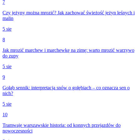
7
Czy jeżyny można mrozić? Jak zachować świeżość jeżyn leśnych i
malin
5 sie
8
Jak mrozić marchew i marchewkę na zimę: warto mrozić warzywo
do zupy
5 sie
9
Gołąb sennik: interpretacja snów o gołębiach – co oznacza sen o
nich?
5 sie
10
Tramwaje warszawskie historia: od konnych przejazdów do
nowoczesności