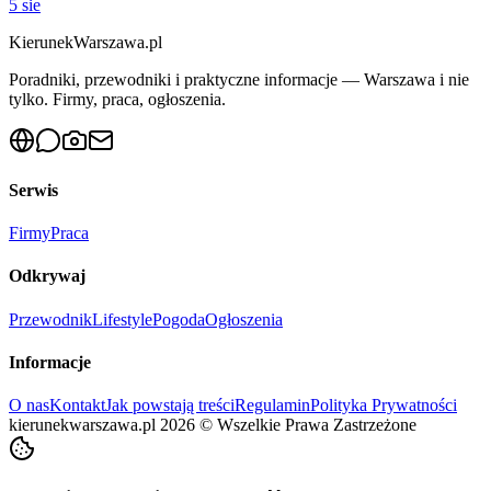
5 sie
KierunekWarszawa.pl
Poradniki, przewodniki i praktyczne informacje — Warszawa i nie
tylko. Firmy, praca, ogłoszenia.
Serwis
Firmy
Praca
Odkrywaj
Przewodnik
Lifestyle
Pogoda
Ogłoszenia
Informacje
O nas
Kontakt
Jak powstają treści
Regulamin
Polityka Prywatności
kierunekwarszawa.pl
2026
©
Wszelkie Prawa Zastrzeżone