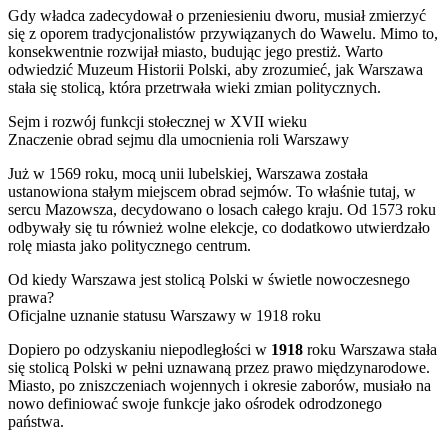
Gdy władca zadecydował o przeniesieniu dworu, musiał zmierzyć
się z oporem tradycjonalistów przywiązanych do Wawelu. Mimo to,
konsekwentnie rozwijał miasto, budując jego prestiż. Warto
odwiedzić Muzeum Historii Polski, aby zrozumieć, jak Warszawa
stała się stolicą, która przetrwała wieki zmian politycznych.
Sejm i rozwój funkcji stołecznej w XVII wieku
Znaczenie obrad sejmu dla umocnienia roli Warszawy
Już w 1569 roku, mocą unii lubelskiej, Warszawa została
ustanowiona stałym miejscem obrad sejmów. To właśnie tutaj, w
sercu Mazowsza, decydowano o losach całego kraju. Od 1573 roku
odbywały się tu również wolne elekcje, co dodatkowo utwierdzało
rolę miasta jako politycznego centrum.
Od kiedy Warszawa jest stolicą Polski w świetle nowoczesnego
prawa?
Oficjalne uznanie statusu Warszawy w 1918 roku
Dopiero po odzyskaniu niepodległości w
1918
roku Warszawa stała
się stolicą Polski w pełni uznawaną przez prawo międzynarodowe.
Miasto, po zniszczeniach wojennych i okresie zaborów, musiało na
nowo definiować swoje funkcje jako ośrodek odrodzonego
państwa.