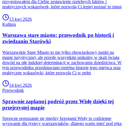
przygotowałem dla Ciebie zestawienie rzetelnych faktów i
praktycznych wskazówek, które pozwolą Ci lepiej poznać to miast
13 kwi 2026
Kultura
Warszawa stare miasto: przewodnik po historii i
zwiedzaniu Starówki
Warszawskie Stare Miasto to nie tylko obowiązkowy punkt na
mapie turystycznej, ale przede wszystkim unikalny w skali świata
dowód na siłę ludzkiej determinacji w zachowaniu dziedzictwa. W
tym przewodniku przedstawiam rzetelną historię tego miejsca oraz
praktyczne wskazówki, które pozwolą Ci w pełni
14 kwi 2026
Przewodnik
Sprawnie zaplanuj podróż przez Wisłę dzięki tej
przejrzystej mapie
Sprawne poruszanie się między brzegami Wisły to codzienne
wyzwanie dla tysięcy warszawiaków, dlatego warto mieć pod ręką