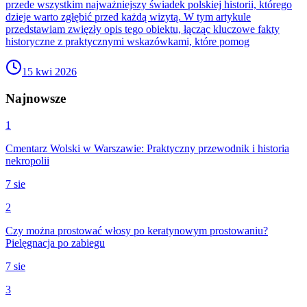
przede wszystkim najważniejszy świadek polskiej historii, którego
dzieje warto zgłębić przed każdą wizytą. W tym artykule
przedstawiam zwięzły opis tego obiektu, łącząc kluczowe fakty
historyczne z praktycznymi wskazówkami, które pomog
15 kwi 2026
Najnowsze
1
Cmentarz Wolski w Warszawie: Praktyczny przewodnik i historia
nekropolii
7 sie
2
Czy można prostować włosy po keratynowym prostowaniu?
Pielęgnacja po zabiegu
7 sie
3