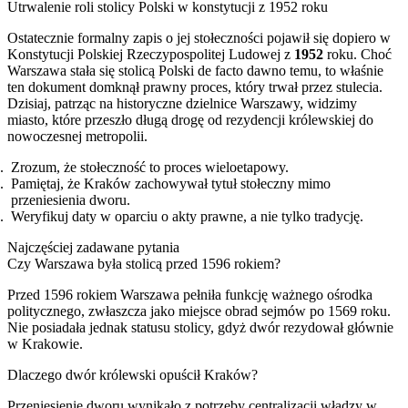
Utrwalenie roli stolicy Polski w konstytucji z 1952 roku
Ostatecznie formalny zapis o jej stołeczności pojawił się dopiero w
Konstytucji Polskiej Rzeczypospolitej Ludowej z
1952
roku. Choć
Warszawa stała się stolicą Polski de facto dawno temu, to właśnie
ten dokument domknął prawny proces, który trwał przez stulecia.
Dzisiaj, patrząc na historyczne dzielnice Warszawy, widzimy
miasto, które przeszło długą drogę od rezydencji królewskiej do
nowoczesnej metropolii.
Zrozum, że stołeczność to proces wieloetapowy.
Pamiętaj, że Kraków zachowywał tytuł stołeczny mimo
przeniesienia dworu.
Weryfikuj daty w oparciu o akty prawne, a nie tylko tradycję.
Najczęściej zadawane pytania
Czy Warszawa była stolicą przed 1596 rokiem?
Przed 1596 rokiem Warszawa pełniła funkcję ważnego ośrodka
politycznego, zwłaszcza jako miejsce obrad sejmów po 1569 roku.
Nie posiadała jednak statusu stolicy, gdyż dwór rezydował głównie
w Krakowie.
Dlaczego dwór królewski opuścił Kraków?
Przeniesienie dworu wynikało z potrzeby centralizacji władzy w