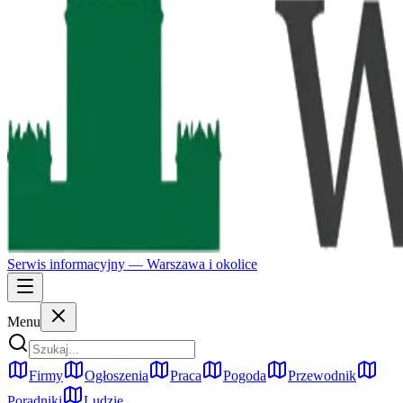
Serwis informacyjny —
Warszawa
i okolice
Menu
Firmy
Ogłoszenia
Praca
Pogoda
Przewodnik
Poradniki
Ludzie