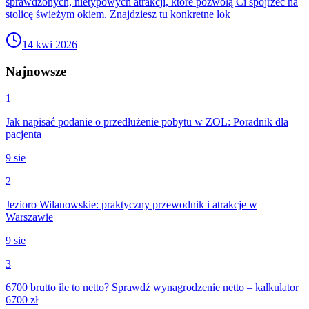
sprawdzonych, nietypowych atrakcji, które pozwolą Ci spojrzeć na
stolicę świeżym okiem. Znajdziesz tu konkretne lok
14 kwi 2026
Najnowsze
1
Jak napisać podanie o przedłużenie pobytu w ZOL: Poradnik dla
pacjenta
9 sie
2
Jezioro Wilanowskie: praktyczny przewodnik i atrakcje w
Warszawie
9 sie
3
6700 brutto ile to netto? Sprawdź wynagrodzenie netto – kalkulator
6700 zł