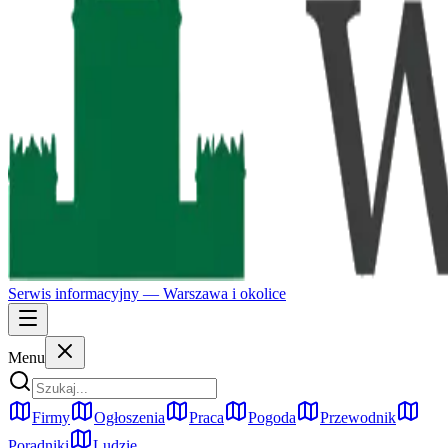
Serwis informacyjny —
Warszawa
i okolice
Menu
Firmy
Ogłoszenia
Praca
Pogoda
Przewodnik
Poradniki
Ludzie