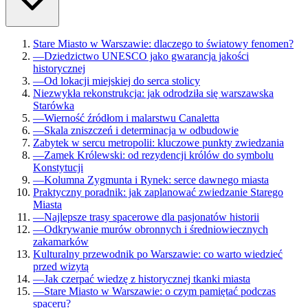
Stare Miasto w Warszawie: dlaczego to światowy fenomen?
—
Dziedzictwo UNESCO jako gwarancja jakości
historycznej
—
Od lokacji miejskiej do serca stolicy
Niezwykła rekonstrukcja: jak odrodziła się warszawska
Starówka
—
Wierność źródłom i malarstwu Canaletta
—
Skala zniszczeń i determinacja w odbudowie
Zabytek w sercu metropolii: kluczowe punkty zwiedzania
—
Zamek Królewski: od rezydencji królów do symbolu
Konstytucji
—
Kolumna Zygmunta i Rynek: serce dawnego miasta
Praktyczny poradnik: jak zaplanować zwiedzanie Starego
Miasta
—
Najlepsze trasy spacerowe dla pasjonatów historii
—
Odkrywanie murów obronnych i średniowiecznych
zakamarków
Kulturalny przewodnik po Warszawie: co warto wiedzieć
przed wizytą
—
Jak czerpać wiedzę z historycznej tkanki miasta
—
Stare Miasto w Warszawie: o czym pamiętać podczas
spaceru?