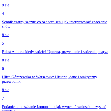
9 sie
4
Sennik czarny szczur: co oznacza sen i jak interpretować znaczenie
snów
8 sie
5
Rdest Auberta kiedy sadzić? Uprawa, przycinanie i sadzenie pnącza
8 sie
6
Ulica Górczewska w Warszawie: Historia, dane i praktyczny
przewodnik
8 sie
7
Podanie o mieszkanie komunalne: jak wypełnić wniosek i uzyskać