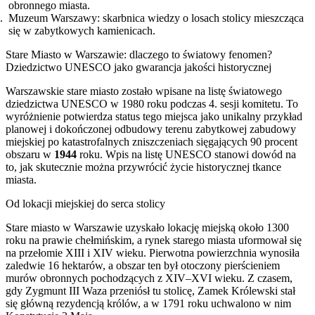
obronnego miasta.
Muzeum Warszawy: skarbnica wiedzy o losach stolicy mieszcząca
się w zabytkowych kamienicach.
Stare Miasto w Warszawie: dlaczego to światowy fenomen?
Dziedzictwo UNESCO jako gwarancja jakości historycznej
Warszawskie stare miasto zostało wpisane na listę światowego
dziedzictwa UNESCO w 1980 roku podczas 4. sesji komitetu. To
wyróżnienie potwierdza status tego miejsca jako unikalny przykład
planowej i dokończonej odbudowy terenu zabytkowej zabudowy
miejskiej po katastrofalnych zniszczeniach sięgających 90 procent
obszaru w
1944
roku. Wpis na listę UNESCO stanowi dowód na
to, jak skutecznie można przywrócić życie historycznej tkance
miasta.
Od lokacji miejskiej do serca stolicy
Stare miasto w Warszawie uzyskało lokację miejską około 1300
roku na prawie chełmińskim, a rynek starego miasta uformował się
na przełomie XIII i XIV wieku. Pierwotna powierzchnia wynosiła
zaledwie 16 hektarów, a obszar ten był otoczony pierścieniem
murów obronnych pochodzących z XIV–XVI wieku. Z czasem,
gdy Zygmunt III Waza przeniósł tu stolicę, Zamek Królewski stał
się główną rezydencją królów, a w 1791 roku uchwalono w nim