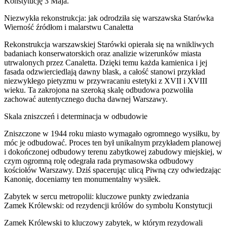
Konstytucję 3 Maja.
Niezwykła rekonstrukcja: jak odrodziła się warszawska Starówka
Wierność źródłom i malarstwu Canaletta
Rekonstrukcja warszawskiej Starówki opierała się na wnikliwych
badaniach konserwatorskich oraz analizie wizerunków miasta
utrwalonych przez Canaletta. Dzięki temu każda kamienica i jej
fasada odzwierciedlają dawny blask, a całość stanowi przykład
niezwykłego pietyzmu w przywracaniu estetyki z XVII i XVIII
wieku. Ta zakrojona na szeroką skalę odbudowa pozwoliła
zachować autentycznego ducha dawnej Warszawy.
Skala zniszczeń i determinacja w odbudowie
Zniszczone w 1944 roku miasto wymagało ogromnego wysiłku, by
móc je odbudować. Proces ten był unikalnym przykładem planowej
i dokończonej odbudowy terenu zabytkowej zabudowy miejskiej, w
czym ogromną rolę odegrała rada prymasowska odbudowy
kościołów Warszawy. Dziś spacerując ulicą Piwną czy odwiedzając
Kanonię, doceniamy ten monumentalny wysiłek.
Zabytek w sercu metropolii: kluczowe punkty zwiedzania
Zamek Królewski: od rezydencji królów do symbolu Konstytucji
Zamek Królewski to kluczowy zabytek, w którym rezydowali