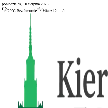
poniedziałek, 10 sierpnia 2026
20
°C
Bezchmurnie
Wiatr:
12
km/h