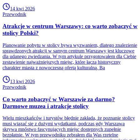
14 kwi 2026
Przewodnik
Atrakcje w centrum Warszawy: co warto zobaczyć w
stolicy Polski?
Planowanie pobytu w stolicy bywa wyzwaniem, dlatego znalezienie
sprawdzonych atrakcji w samym centrum Warszawy jest kluczowe
dla udanego zwiedzania. W tym artykule przygotowałem dla Ciebie
zestawienie najważniejszych miejsc, które łączą historyczny
charakter miasta z nowoczesną ofertą kulturalną. Ba
13 kwi 2026
Przewodnik
Co warto zobaczyć w Warszawie za darmo?
Darmowe muzea i atrakcje stolicy
Wielu mieszkańców i turystów błędnie zakłada, że poznanie stolicy
musi wiązać się z dużymi wydatkami, podczas gdy Warszawa
skrywa mnóstwo fascynujących miejsc dostępnych zupełnie
bezpłatnie. W tym przewodniku zebrałem dla Was rzetelne