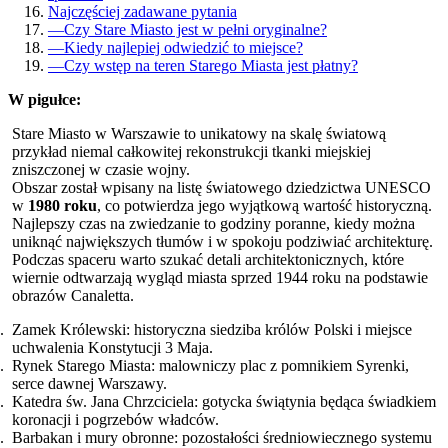
Najczęściej zadawane pytania
—
Czy Stare Miasto jest w pełni oryginalne?
—
Kiedy najlepiej odwiedzić to miejsce?
—
Czy wstęp na teren Starego Miasta jest płatny?
W pigułce:
Stare Miasto w Warszawie to unikatowy na skalę światową
przykład niemal całkowitej rekonstrukcji tkanki miejskiej
zniszczonej w czasie wojny.
Obszar został wpisany na listę światowego dziedzictwa UNESCO
w
1980 roku
, co potwierdza jego wyjątkową wartość historyczną.
Najlepszy czas na zwiedzanie to godziny poranne, kiedy można
uniknąć największych tłumów i w spokoju podziwiać architekturę.
Podczas spaceru warto szukać detali architektonicznych, które
wiernie odtwarzają wygląd miasta sprzed 1944 roku na podstawie
obrazów Canaletta.
Zamek Królewski: historyczna siedziba królów Polski i miejsce
uchwalenia Konstytucji 3 Maja.
Rynek Starego Miasta: malowniczy plac z pomnikiem Syrenki,
serce dawnej Warszawy.
Katedra św. Jana Chrzciciela: gotycka świątynia będąca świadkiem
koronacji i pogrzebów władców.
Barbakan i mury obronne: pozostałości średniowiecznego systemu