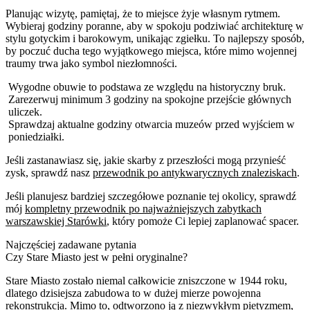
Planując wizytę, pamiętaj, że to miejsce żyje własnym rytmem.
Wybieraj godziny poranne, aby w spokoju podziwiać architekturę w
stylu gotyckim i barokowym, unikając zgiełku. To najlepszy sposób,
by poczuć ducha tego wyjątkowego miejsca, które mimo wojennej
traumy trwa jako symbol niezłomności.
Wygodne obuwie to podstawa ze względu na historyczny bruk.
Zarezerwuj minimum 3 godziny na spokojne przejście głównych
uliczek.
Sprawdzaj aktualne godziny otwarcia muzeów przed wyjściem w
poniedziałki.
Jeśli zastanawiasz się, jakie skarby z przeszłości mogą przynieść
zysk, sprawdź nasz
przewodnik po antykwarycznych znaleziskach
.
Jeśli planujesz bardziej szczegółowe poznanie tej okolicy, sprawdź
mój
kompletny przewodnik po najważniejszych zabytkach
warszawskiej Starówki
, który pomoże Ci lepiej zaplanować spacer.
Najczęściej zadawane pytania
Czy Stare Miasto jest w pełni oryginalne?
Stare Miasto zostało niemal całkowicie zniszczone w 1944 roku,
dlatego dzisiejsza zabudowa to w dużej mierze powojenna
rekonstrukcja. Mimo to, odtworzono ją z niezwykłym pietyzmem,