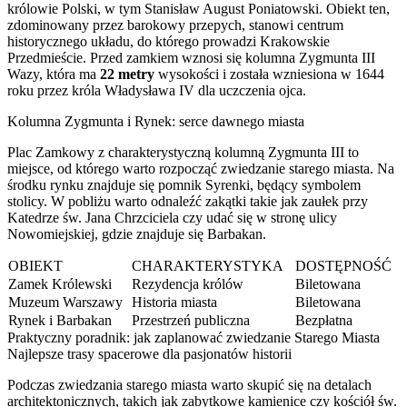
królowie Polski, w tym Stanisław August Poniatowski. Obiekt ten,
zdominowany przez barokowy przepych, stanowi centrum
historycznego układu, do którego prowadzi Krakowskie
Przedmieście. Przed zamkiem wznosi się kolumna Zygmunta III
Wazy, która ma
22 metry
wysokości i została wzniesiona w 1644
roku przez króla Władysława IV dla uczczenia ojca.
Kolumna Zygmunta i Rynek: serce dawnego miasta
Plac Zamkowy z charakterystyczną kolumną Zygmunta III to
miejsce, od którego warto rozpocząć zwiedzanie starego miasta. Na
środku rynku znajduje się pomnik Syrenki, będący symbolem
stolicy. W pobliżu warto odnaleźć zakątki takie jak zaułek przy
Katedrze św. Jana Chrzciciela czy udać się w stronę ulicy
Nowomiejskiej, gdzie znajduje się Barbakan.
OBIEKT
CHARAKTERYSTYKA
DOSTĘPNOŚĆ
Zamek Królewski
Rezydencja królów
Biletowana
Muzeum Warszawy
Historia miasta
Biletowana
Rynek i Barbakan
Przestrzeń publiczna
Bezpłatna
Praktyczny poradnik: jak zaplanować zwiedzanie Starego Miasta
Najlepsze trasy spacerowe dla pasjonatów historii
Podczas zwiedzania starego miasta warto skupić się na detalach
architektonicznych, takich jak zabytkowe kamienice czy kościół św.