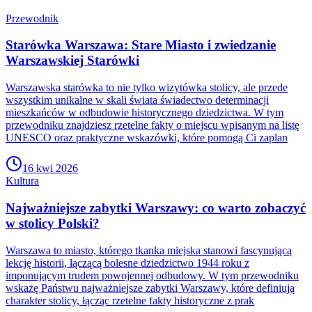
Przewodnik
Starówka Warszawa: Stare Miasto i zwiedzanie
Warszawskiej Starówki
Warszawska starówka to nie tylko wizytówka stolicy, ale przede
wszystkim unikalne w skali świata świadectwo determinacji
mieszkańców w odbudowie historycznego dziedzictwa. W tym
przewodniku znajdziesz rzetelne fakty o miejscu wpisanym na listę
UNESCO oraz praktyczne wskazówki, które pomogą Ci zaplan
16 kwi 2026
Kultura
Najważniejsze zabytki Warszawy: co warto zobaczyć
w stolicy Polski?
Warszawa to miasto, którego tkanka miejska stanowi fascynującą
lekcję historii, łączącą bolesne dziedzictwo 1944 roku z
imponującym trudem powojennej odbudowy. W tym przewodniku
wskażę Państwu najważniejsze zabytki Warszawy, które definiują
charakter stolicy, łącząc rzetelne fakty historyczne z prak