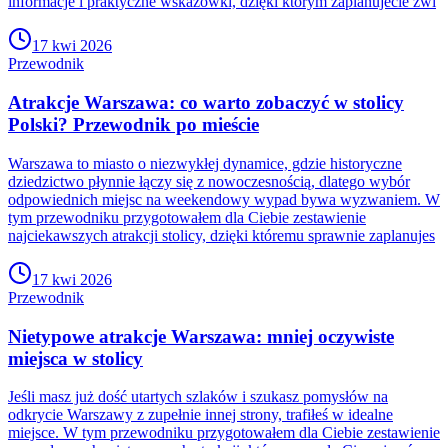
informacje i praktyczne wskazówki, dzięki którym zaplanujecie zwi
17 kwi 2026
Przewodnik
Atrakcje Warszawa: co warto zobaczyć w stolicy
Polski? Przewodnik po mieście
Warszawa to miasto o niezwykłej dynamice, gdzie historyczne
dziedzictwo płynnie łączy się z nowoczesnością, dlatego wybór
odpowiednich miejsc na weekendowy wypad bywa wyzwaniem. W
tym przewodniku przygotowałem dla Ciebie zestawienie
najciekawszych atrakcji stolicy, dzięki któremu sprawnie zaplanujes
17 kwi 2026
Przewodnik
Nietypowe atrakcje Warszawa: mniej oczywiste
miejsca w stolicy
Jeśli masz już dość utartych szlaków i szukasz pomysłów na
odkrycie Warszawy z zupełnie innej strony, trafiłeś w idealne
miejsce. W tym przewodniku przygotowałem dla Ciebie zestawienie