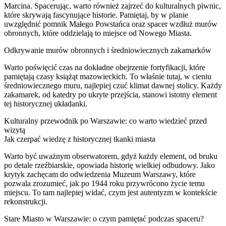
Marcina. Spacerując, warto również zajrzeć do kulturalnych piwnic,
które skrywają fascynujące historie. Pamiętaj, by w planie
uwzględnić pomnik Małego Powstańca oraz spacer wzdłuż murów
obronnych, które oddzielają to miejsce od Nowego Miasta.
Odkrywanie murów obronnych i średniowiecznych zakamarków
Warto poświęcić czas na dokładne obejrzenie fortyfikacji, które
pamiętają czasy książąt mazowieckich. To właśnie tutaj, w cieniu
średniowiecznego muru, najlepiej czuć klimat dawnej stolicy. Każdy
zakamarek, od katedry po ukryte przejścia, stanowi istotny element
tej historycznej układanki.
Kulturalny przewodnik po Warszawie: co warto wiedzieć przed
wizytą
Jak czerpać wiedzę z historycznej tkanki miasta
Warto być uważnym obserwatorem, gdyż każdy element, od bruku
po detale rzeźbiarskie, opowiada historię wielkiej odbudowy. Jako
krytyk zachęcam do odwiedzenia Muzeum Warszawy, które
pozwala zrozumieć, jak po 1944 roku przywrócono życie temu
miejscu. To tam najlepiej widać, czym jest autentyzm w kontekście
rekonstrukcji.
Stare Miasto w Warszawie: o czym pamiętać podczas spaceru?