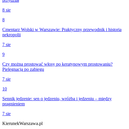
przydział
8 sie
8
Cmentarz Wolski w Warszawie: Praktyczny przewodnik i historia
nekropolii
7 sie
9
Czy można prostować włosy po keratynowym prostowaniu?
Pielęgnacja po zabiegu
7 sie
10
Sennik jedzenie: sen o jedzeniu, wróżba i jedzeniu – między
pragnieniem
7 sie
KierunekWarszawa.pl