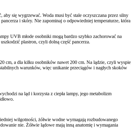
, aby się wygrzewać. Woda musi być stale oczyszczana przez silny
 pancerza i skóry. Nie zapominaj o odpowiedniej temperaturze, która
 lampy UVB młode osobniki mogą bardzo szybko zachorować na
szkodzić plastron, czyli dolną część pancerza.
0 cm, a dla kilku osobników nawet 200 cm. Na lądzie, czyli wyspie
e stabilnych warunków, więc unikanie przeciągów i nagłych skoków
ychodzi na ląd i korzysta z ciepła lampy, jego metabolizm
widłowo.
owiedniej wilgotności, żółwie wodne wymagają rozbudowanego
cydowanie nie. Żółwie lądowe mają inną anatomię i wymagania