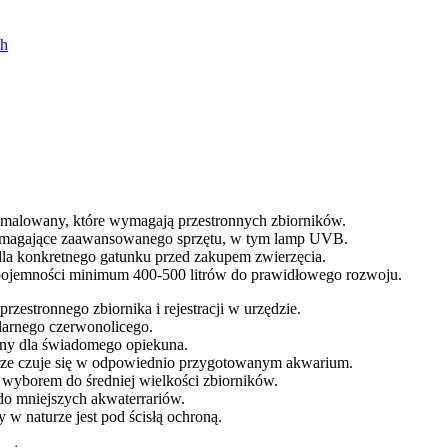
ch
łw malowany, które wymagają przestronnych zbiorników.
ymagające zaawansowanego sprzętu, w tym lamp UVB.
la konkretnego gatunku przed zakupem zwierzęcia.
 pojemności minimum 400-500 litrów do prawidłowego rozwoju.
zestronnego zbiornika i rejestracji w urzędzie.
ularnego czerwonolicego.
lny dla świadomego opiekuna.
brze czuje się w odpowiednio przygotowanym akwarium.
wyborem do średniej wielkości zbiorników.
o mniejszych akwaterrariów.
 w naturze jest pod ścisłą ochroną.