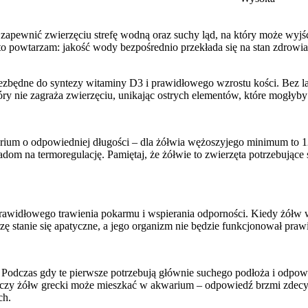
apewnić zwierzęciu strefę wodną oraz suchy ląd, na który może wyjść
sto powtarzam: jakość wody bezpośrednio przekłada się na stan zdrowia
ezbędne do syntezy witaminy D3 i prawidłowego wzrostu kości. Bez
y nie zagraża zwierzęciu, unikając ostrych elementów, które mogłyby u
ium o odpowiedniej długości – dla żółwia wężoszyjego minimum to 12
dom na termoregulację. Pamiętaj, że żółwie to zwierzęta potrzebując
prawidłowego trawienia pokarmu i wspierania odporności. Kiedy żółw w
zę stanie się apatyczne, a jego organizm nie będzie funkcjonował pra
. Podczas gdy te pierwsze potrzebują głównie suchego podłoża i odp
iem, czy żółw grecki może mieszkać w akwarium – odpowiedź brzmi zde
ch.