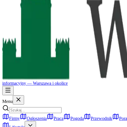
informacyjny —
Warszawa
i okolice
Menu
Firmy
Ogłoszenia
Praca
Pogoda
Przewodnik
Pora