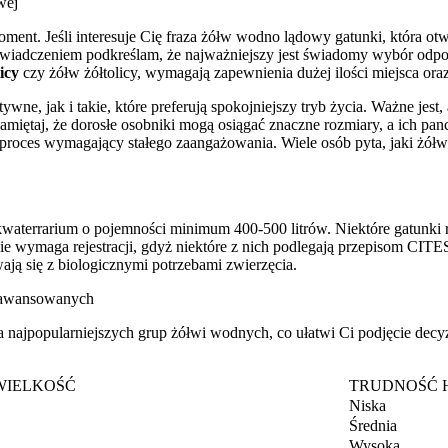
wej
nt. Jeśli interesuje Cię fraza żółw wodno lądowy gatunki, która otwie
świadczeniem podkreślam, że najważniejszy jest świadomy wybór odpo
icy
czy żółw żółtolicy, wymagają zapewnienia dużej ilości miejsca ora
e, jak i takie, które preferują spokojniejszy tryb życia. Ważne jes
iętaj, że dorosłe osobniki mogą osiągać znaczne rozmiary, a ich pan
proces wymagający stałego zaangażowania. Wiele osób pyta, jaki żół
akwaterrarium o pojemności minimum 400-500 litrów. Niektóre gatunki
ie wymaga rejestracji, gdyż niektóre z nich podlegają przepisom 
ją się z biologicznymi potrzebami zwierzęcia.
zaawansowanych
najpopularniejszych grup żółwi wodnych, co ułatwi Ci podjęcie decy
WIELKOŚĆ
TRUDNOŚĆ 
Niska
Średnia
Wysoka