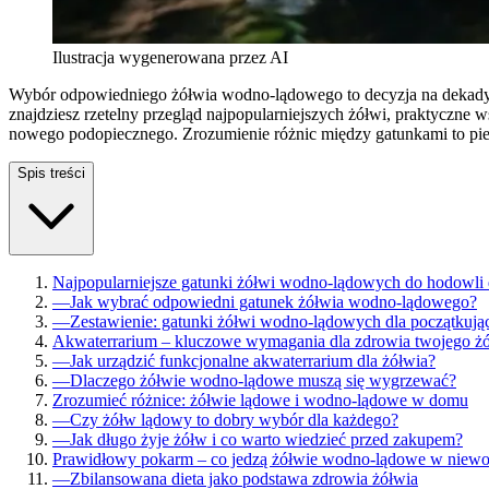
Ilustracja wygenerowana przez AI
Wybór odpowiedniego żółwia wodno-lądowego to decyzja na dekady,
znajdziesz rzetelny przegląd najpopularniejszych żółwi, praktyczne
nowego podopiecznego. Zrozumienie różnic między gatunkami to pie
Spis treści
Najpopularniejsze gatunki żółwi wodno-lądowych do hodowl
—
Jak wybrać odpowiedni gatunek żółwia wodno-lądowego?
—
Zestawienie: gatunki żółwi wodno-lądowych dla początkuj
Akwaterrarium – kluczowe wymagania dla zdrowia twojego ż
—
Jak urządzić funkcjonalne akwaterrarium dla żółwia?
—
Dlaczego żółwie wodno-lądowe muszą się wygrzewać?
Zrozumieć różnice: żółwie lądowe i wodno-lądowe w domu
—
Czy żółw lądowy to dobry wybór dla każdego?
—
Jak długo żyje żółw i co warto wiedzieć przed zakupem?
Prawidłowy pokarm – co jedzą żółwie wodno-lądowe w niewo
—
Zbilansowana dieta jako podstawa zdrowia żółwia