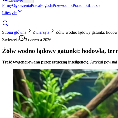
Lifestyle
Firmy
Ogłoszenia
Praca
Pogoda
Przewodnik
Poradniki
Ludzie
Lifestyle
Strona główna
Zwierzęta
Żółw wodno lądowy gatunki: hodowla,
Zwierzęta
3 czerwca 2026
Żółw wodno lądowy gatunki: hodowla, terr
Treść wygenerowana przez sztuczną inteligencję.
Artykuł powstał