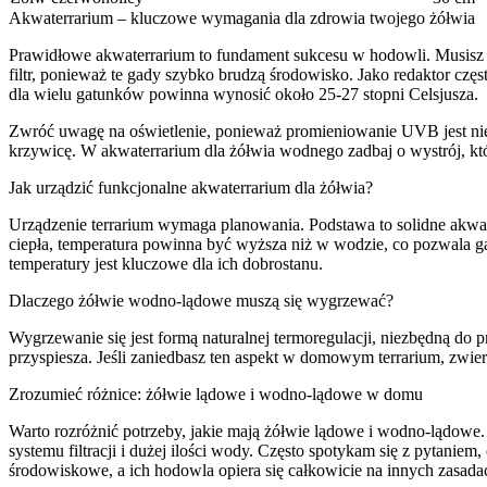
Akwaterrarium – kluczowe wymagania dla zdrowia twojego żółwia
Prawidłowe akwaterrarium to fundament sukcesu w hodowli. Musisz z
filtr, ponieważ te gady szybko brudzą środowisko. Jako redaktor czę
dla wielu gatunków powinna wynosić około 25-27 stopni Celsjusza.
Zwróć uwagę na oświetlenie, ponieważ promieniowanie UVB jest ni
krzywicę. W akwaterrarium dla żółwia wodnego zadbaj o wystrój, któr
Jak urządzić funkcjonalne akwaterrarium dla żółwia?
Urządzenie terrarium wymaga planowania. Podstawa to solidne akwar
ciepła, temperatura powinna być wyższa niż w wodzie, co pozwala ga
temperatury jest kluczowe dla ich dobrostanu.
Dlaczego żółwie wodno-lądowe muszą się wygrzewać?
Wygrzewanie się jest formą naturalnej termoregulacji, niezbędną do 
przyspiesza. Jeśli zaniedbasz ten aspekt w domowym terrarium, zwier
Zrozumieć różnice: żółwie lądowe i wodno-lądowe w domu
Warto rozróżnić potrzeby, jakie mają żółwie lądowe i wodno-lądowe
systemu filtracji i dużej ilości wody. Często spotykam się z pytan
środowiskowe, a ich hodowla opiera się całkowicie na innych zasada