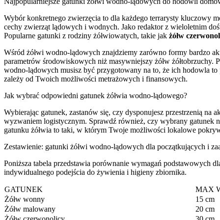
Najpopularniejsze gatunki żółwi wodno-lądowych do hodowli domo
Wybór konkretnego zwierzęcia to dla każdego terrarysty kluczowy mome
cechy zwierząt lądowych i wodnych. Jako redaktor z wieloletnim do
Popularne gatunki z rodziny żółwiowatych, takie jak
żółw czerwonol
Wśród żółwi wodno-lądowych znajdziemy zarówno formy bardzo aktywn
parametrów środowiskowych niż masywniejszy żółw żółtobrzuchy. Pam
wodno-lądowych musisz być przygotowany na to, że ich hodowla to 
zależy od Twoich możliwości metrażowych i finansowych.
Jak wybrać odpowiedni gatunek żółwia wodno-lądowego?
Wybierając gatunek, zastanów się, czy dysponujesz przestrzenią na 
wyzwaniem logistycznym. Sprawdź również, czy wybrany gatunek n
gatunku żółwia to taki, w którym Twoje możliwości lokalowe pokrywa
Zestawienie: gatunki żółwi wodno-lądowych dla początkujących i 
Poniższa tabela przedstawia porównanie wymagań podstawowych dla 
indywidualnego podejścia do żywienia i higieny zbiornika.
GATUNEK
MAX 
Żółw wonny
15 cm
Żółw malowany
20 cm
Żółw czerwonolicy
30 cm