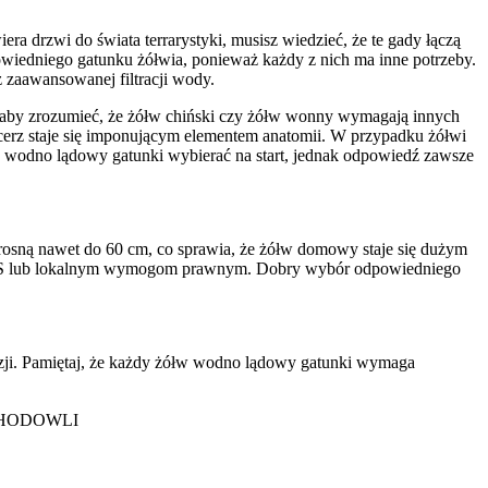
ra drzwi do świata terrarystyki, musisz wiedzieć, że te gady łączą
wiedniego gatunku żółwia, ponieważ każdy z nich ma inne potrzeby.
z zaawansowanej filtracji wody.
t, aby zrozumieć, że żółw chiński czy żółw wonny wymagają innych
cerz staje się imponującym elementem anatomii. W przypadku żółwi
w wodno lądowy gatunki wybierać na start, jednak odpowiedź zawsze
 rosną nawet do 60 cm, co sprawia, że żółw domowy staje się dużym
CITES lub lokalnym wymogom prawnym. Dobry wybór odpowiedniego
zji. Pamiętaj, że każdy żółw wodno lądowy gatunki wymaga
HODOWLI