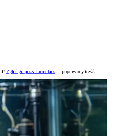
ąd?
Zgłoś go przez formularz
— poprawimy treść.