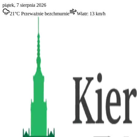
piątek, 7 sierpnia 2026
21
°C
Przeważnie bezchmurnie
Wiatr:
13
km/h