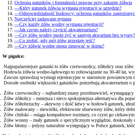
Ochrona gatunków i formalności prawne przy zakupie żółwia
—
Który gatunek żółwia wymaga rejestracji w urzędzie?
—
Odpowiedzialność hodowcy: ochrona gatunków zagrożony
Najczęściej zadawane pytania
—
Czy każdy żółw wodny wymaga rejestracji?
—
Jak często należy czyścić akwaterrarium?
—
Czy żółw wodny może żyć w samym akwarium bez wyspy?
—
Co zrobić, gdy mój żółw przestaje jeść?
—
Czy żółwie wodne mogą zimować w domu?
W pigułce:
Najpopularniejsze gatunki to żółw czerwonolicy, żółtolicy oraz żó
Hodowla żółwia wodno-lądowego to zobowiązanie na 30-40 lat, w
Zawsze sprawdzaj wymogi rejestracyjne w starostwie powiatowym d
Dorosłe osobniki większości gatunków potrzebują akwaterrarium o
Żółw czerwonolicy – najbardziej znany przedstawiciel, wymagający pr
Żółw żółtolicy – mniejsza i nieco spokojniejsza alternatywa dla pop
Żółw żółtobrzuchy – aktywny i dość łatwy w hodowli gatunek, idea
Żółw malowany – niewielki, efektownie ubarwiony żółw, który do
Żółw chiński – osiąga kompaktowe rozmiary, co czyni go ciekawym 
Żółw wonny – mały gatunek o specyficznym wyglądzie, doskonały d
Żółw błotny – jedyny naturalnie występujący w Polsce gatunek, który