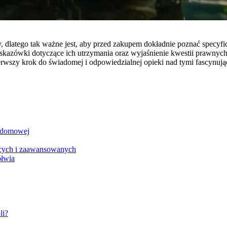
 dlatego tak ważne jest, aby przed zakupem dokładnie poznać specy
 wskazówki dotyczące ich utrzymania oraz wyjaśnienie kwestii prawny
rwszy krok do świadomej i odpowiedzialnej opieki nad tymi fascynuj
i domowej
ących i zaawansowanych
ółwia
li?