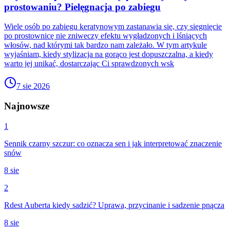
prostowaniu? Pielęgnacja po zabiegu
Wiele osób po zabiegu keratynowym zastanawia się, czy sięgnięcie
po prostownicę nie zniweczy efektu wygładzonych i lśniących
włosów, nad którymi tak bardzo nam zależało. W tym artykule
wyjaśniam, kiedy stylizacja na gorąco jest dopuszczalna, a kiedy
warto jej unikać, dostarczając Ci sprawdzonych wsk
7 sie 2026
Najnowsze
1
Sennik czarny szczur: co oznacza sen i jak interpretować znaczenie
snów
8 sie
2
Rdest Auberta kiedy sadzić? Uprawa, przycinanie i sadzenie pnącza
8 sie