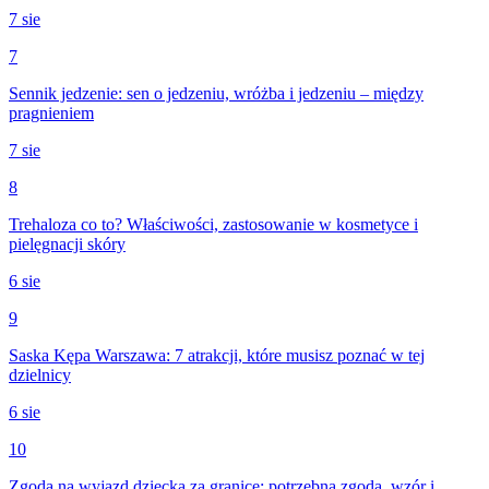
7 sie
7
Sennik jedzenie: sen o jedzeniu, wróżba i jedzeniu – między
pragnieniem
7 sie
8
Trehaloza co to? Właściwości, zastosowanie w kosmetyce i
pielęgnacji skóry
6 sie
9
Saska Kępa Warszawa: 7 atrakcji, które musisz poznać w tej
dzielnicy
6 sie
10
Zgoda na wyjazd dziecka za granicę: potrzebna zgoda, wzór i