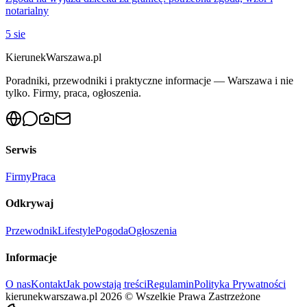
notarialny
5 sie
KierunekWarszawa.pl
Poradniki, przewodniki i praktyczne informacje — Warszawa i nie
tylko. Firmy, praca, ogłoszenia.
Serwis
Firmy
Praca
Odkrywaj
Przewodnik
Lifestyle
Pogoda
Ogłoszenia
Informacje
O nas
Kontakt
Jak powstają treści
Regulamin
Polityka Prywatności
kierunekwarszawa.pl
2026
©
Wszelkie Prawa Zastrzeżone