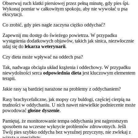
Obserwuj ruch klatki piersiowej przez pełną minutę, gdy pies śpi.
Wykonaj pomiar w całkowitym spokoju, aby nie wywołać u psa
ekscytacji.
Co zrobić, gdy pies nagle zaczyna ciężko oddychać?
Zapewnij mu dostęp do świeżego powietrza. W przypadku
wystąpienia dodatkowych objawów, takich jak sinica, niezwłocznie
udaj się do
lekarza weterynarii
.
Czy dieta może wpływać na oddech psa?
Tak, nadwaga obciąża układ krążenia i oddechowy. W przypadku
niewydolności serca
odpowiednia dieta
jest kluczowym elementem
terapii.
Jakie rasy są bardziej narażone na problemy z oddychaniem?
Rasy brachycefaliczne, jak mopsy czy buldogi, częściej cierpią na
trudności w oddychaniu. U nich nawet niewielkie podniecenie może
powodować
głośne dyszenie
.
Pamiętaj, że monitorowanie tempa oddychania jest najprostszym
sposobem na wczesne wykrycie problemów zdrowotnych. Jeśli
Twój pies szybko oddycha bez wyraźnej przyczyny, nie zwlekaj z
wizytą u specjalisty.