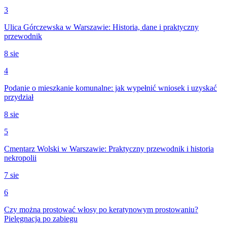
3
Ulica Górczewska w Warszawie: Historia, dane i praktyczny
przewodnik
8 sie
4
Podanie o mieszkanie komunalne: jak wypełnić wniosek i uzyskać
przydział
8 sie
5
Cmentarz Wolski w Warszawie: Praktyczny przewodnik i historia
nekropolii
7 sie
6
Czy można prostować włosy po keratynowym prostowaniu?
Pielęgnacja po zabiegu