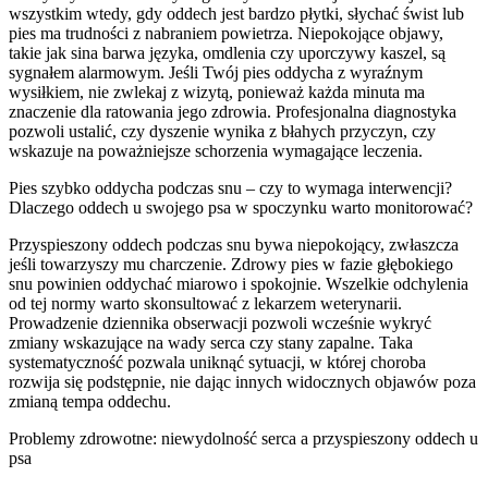
wszystkim wtedy, gdy oddech jest bardzo płytki, słychać świst lub
pies ma trudności z nabraniem powietrza. Niepokojące objawy,
takie jak sina barwa języka, omdlenia czy uporczywy kaszel, są
sygnałem alarmowym. Jeśli Twój pies oddycha z wyraźnym
wysiłkiem, nie zwlekaj z wizytą, ponieważ każda minuta ma
znaczenie dla ratowania jego zdrowia. Profesjonalna diagnostyka
pozwoli ustalić, czy dyszenie wynika z błahych przyczyn, czy
wskazuje na poważniejsze schorzenia wymagające leczenia.
Pies szybko oddycha podczas snu – czy to wymaga interwencji?
Dlaczego oddech u swojego psa w spoczynku warto monitorować?
Przyspieszony oddech podczas snu bywa niepokojący, zwłaszcza
jeśli towarzyszy mu charczenie. Zdrowy pies w fazie głębokiego
snu powinien oddychać miarowo i spokojnie. Wszelkie odchylenia
od tej normy warto skonsultować z lekarzem weterynarii.
Prowadzenie dziennika obserwacji pozwoli wcześnie wykryć
zmiany wskazujące na wady serca czy stany zapalne. Taka
systematyczność pozwala uniknąć sytuacji, w której choroba
rozwija się podstępnie, nie dając innych widocznych objawów poza
zmianą tempa oddechu.
Problemy zdrowotne: niewydolność serca a przyspieszony oddech u
psa