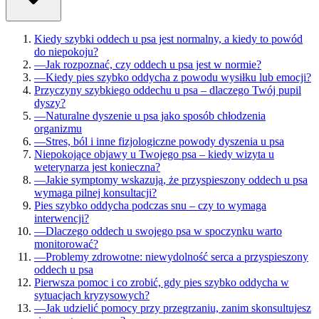
Kiedy szybki oddech u psa jest normalny, a kiedy to powód
do niepokoju?
—
Jak rozpoznać, czy oddech u psa jest w normie?
—
Kiedy pies szybko oddycha z powodu wysiłku lub emocji?
Przyczyny szybkiego oddechu u psa – dlaczego Twój pupil
dyszy?
—
Naturalne dyszenie u psa jako sposób chłodzenia
organizmu
—
Stres, ból i inne fizjologiczne powody dyszenia u psa
Niepokojące objawy u Twojego psa – kiedy wizyta u
weterynarza jest konieczna?
—
Jakie symptomy wskazują, że przyspieszony oddech u psa
wymaga pilnej konsultacji?
Pies szybko oddycha podczas snu – czy to wymaga
interwencji?
—
Dlaczego oddech u swojego psa w spoczynku warto
monitorować?
—
Problemy zdrowotne: niewydolność serca a przyspieszony
oddech u psa
Pierwsza pomoc i co zrobić, gdy pies szybko oddycha w
sytuacjach kryzysowych?
—
Jak udzielić pomocy przy przegrzaniu, zanim skonsultujesz