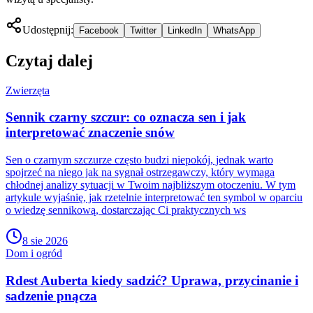
Udostępnij:
Facebook
Twitter
LinkedIn
WhatsApp
Czytaj dalej
Zwierzęta
Sennik czarny szczur: co oznacza sen i jak
interpretować znaczenie snów
Sen o czarnym szczurze często budzi niepokój, jednak warto
spojrzeć na niego jak na sygnał ostrzegawczy, który wymaga
chłodnej analizy sytuacji w Twoim najbliższym otoczeniu. W tym
artykule wyjaśnię, jak rzetelnie interpretować ten symbol w oparciu
o wiedzę sennikową, dostarczając Ci praktycznych ws
8 sie 2026
Dom i ogród
Rdest Auberta kiedy sadzić? Uprawa, przycinanie i
sadzenie pnącza