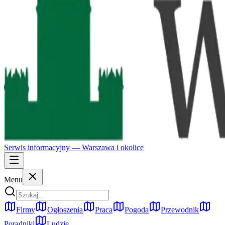
Serwis informacyjny —
Warszawa
i okolice
Menu
Firmy
Ogłoszenia
Praca
Pogoda
Przewodnik
Poradniki
Ludzie