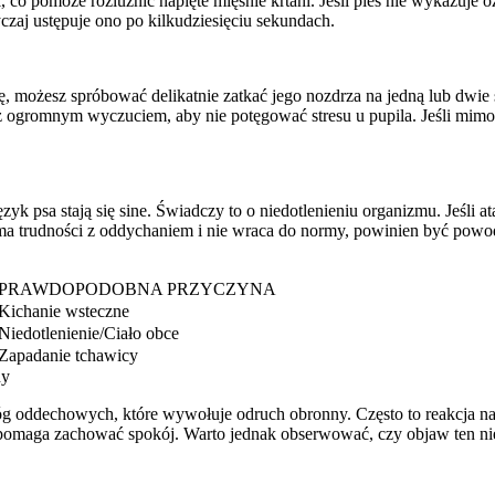
o pomoże rozluźnić napięte mięśnie krtani. Jeśli pies nie wykazuje oz
aj ustępuje ono po kilkudziesięciu sekundach.
dę, możesz spróbować delikatnie zatkać jego nozdrza na jedną lub dw
 z ogromnym wyczuciem, aby nie potęgować stresu u pupila. Jeśli mimo
zyk psa stają się sine. Świadczy to o niedotlenieniu organizmu. Jeśli 
ma trudności z oddychaniem i nie wraca do normy, powinien być pow
PRAWDOPODOBNA PRZYCZYNA
Kichanie wsteczne
Niedotlenienie/Ciało obce
Zapadanie tchawicy
ny
g oddechowych, które wywołuje odruch obronny. Często to reakcja na a
, pomaga zachować spokój. Warto jednak obserwować, czy objaw ten nie