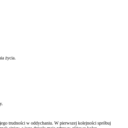
ia życia.
y.
e jego trudności w oddychaniu. W pierwszej kolejności spróbuj