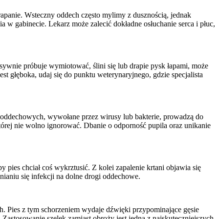
rapanie. Wsteczny oddech często mylimy z dusznością, jednak
a w gabinecie. Lekarz może zalecić dokładne osłuchanie serca i płuc,
ensywnie próbuje wymiotować, ślini się lub drapie pysk łapami, może
st głęboka, udaj się do punktu weterynaryjnego, gdzie specjalista
g oddechowych, wywołane przez wirusy lub bakterie, prowadzą do
której nie wolno ignorować. Dbanie o odporność pupila oraz unikanie
pies chciał coś wykrztusić. Z kolei zapalenie krtani objawia się
ianiu się infekcji na dolne drogi oddechowe.
h. Pies z tym schorzeniem wydaje dźwięki przypominające gęsie
. Zastosowanie szelek zamiast obroży jest jedną z najskuteczniejszych