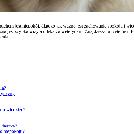
ruchem jest niepokój, dlatego tak ważne jest zachowanie spokoju i wie
 jest szybka wizyta u lekarza weterynarii. Znajdziesz tu rzetelne in
enia.
ila?
rzyczyny
rto wiedzieć?
 charczy?
o niepokoju?