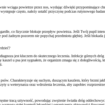
ownie wciąga powietrze przez nos, wydając dźwięki przypominające ch
i występuje często, należy ustalić przyczynę podczas rutynowego badani
 gardle, co fizycznie blokuje przepływ powietrza. Jeśli Twój pupil int
le pod żadnym pozorem nie popychaj przedmiotu głębiej. Jeśli blokada je
edzieć?
iagnoza jest kluczem do skutecznego leczenia. Infekcje górnych dró
y kaszel u psa jest sygnałem, że organizm zmaga się z dolegliwością, 
i.
psów. Charakteryzuje się suchym, duszącym kaszlem, który brzmi jakby 
yty u weterynarza oraz wdrożenia leczenia, aby zapobiec rozprzestrzen
rzęstne tracą sztywność, powodując zwężenie światła dróg oddechowyc
 wymaga stałej kontroli lekarskiej i ograniczenia aktywności fizycznej