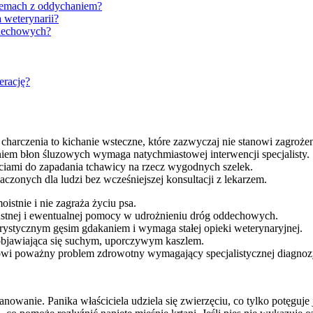
blemach z oddychaniem?
 weterynarii?
ddechowych?
erację?
charczenia to kichanie wsteczne, które zazwyczaj nie stanowi zagrożen
eniem błon śluzowych wymaga natychmiastowej interwencji specjalisty.
ściami do zapadania tchawicy na rzecz wygodnych szelek.
czonych dla ludzi bez wcześniejszej konsultacji z lekarzem.
istnie i nie zagraża życiu psa.
stnej i ewentualnej pomocy w udrożnieniu dróg oddechowych.
erystycznym gęsim gdakaniem i wymaga stałej opieki weterynaryjnej.
objawiająca się suchym, uporczywym kaszlem.
nowi poważny problem zdrowotny wymagający specjalistycznej diagnoz
panowanie. Panika właściciela udziela się zwierzęciu, co tylko potęguj