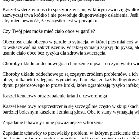
Kaszel wsteczny u psa to specyficzny stan, w którym zwierzę gwałt
zazwyczaj trwa krótko i nie powoduje długotrwałego osłabienia. Jeśl
aby mieć pewność, że wszystko jest w porządku.
Czy Twój pies może mieć ciało obce w gardle?
Obecność ciała obcego w gardle to sytuacja, w której pies miał coś w
to wskazywać na zakrztuszenie. W takiej sytuacji zajrzyj do pyska, a
usunie ciało obce bez ryzyka dla zdrowia zwierzęcia.
Choroby układu oddechowego a charczenie u psa – o czym warto wi
Choroby układu oddechowego są częstym źródłem problemów, a ich d
obrzęku tkanek i zalegania wydzieliny. Pamiętaj, że każdy długotrwał
dymu papierosowego to proste kroki, które ograniczają ryzyko infekcj
Kaszel kenelowy oraz zapalenie krtani u czworonoga
Kaszel kenelowy rozprzestrzenia się szczególnie często w skupiskach 
bardziej bolesnym kaszlem i zmianą głosu. Oba te stany wymagają wiz
Zapadanie tchawicy i inne poważniejsze schorzenia
Zapadanie tchawicy to przewlekły problem, w którym pierścienie ch
gdakanie, zwłaszcza podczas wysiłku. Jest to poważniejszy stan, który