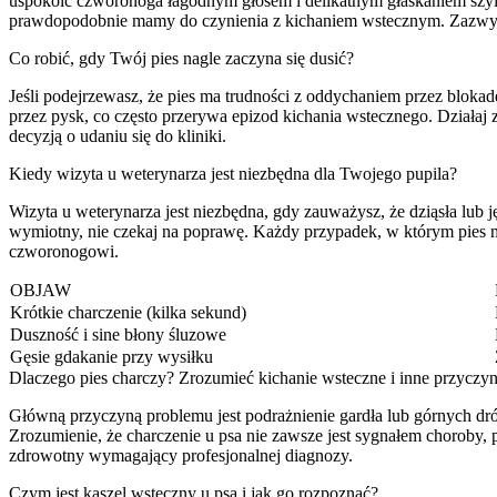
uspokoić czworonoga łagodnym głosem i delikatnym głaskaniem szyi, c
prawdopodobnie mamy do czynienia z kichaniem wstecznym. Zazwycz
Co robić, gdy Twój pies nagle zaczyna się dusić?
Jeśli podejrzewasz, że pies ma trudności z oddychaniem przez bloka
przez pysk, co często przerywa epizod kichania wstecznego. Działaj
decyzją o udaniu się do kliniki.
Kiedy wizyta u weterynarza jest niezbędna dla Twojego pupila?
Wizyta u weterynarza jest niezbędna, gdy zauważysz, że dziąsła lub ję
wymiotny, nie czekaj na poprawę. Każdy przypadek, w którym pies 
czworonogowi.
OBJAW
Krótkie charczenie (kilka sekund)
Duszność i sine błony śluzowe
Gęsie gdakanie przy wysiłku
Dlaczego pies charczy? Zrozumieć kichanie wsteczne i inne przyczy
Główną przyczyną problemu jest podrażnienie gardła lub górnych dró
Zrozumienie, że charczenie u psa nie zawsze jest sygnałem choroby
zdrowotny wymagający profesjonalnej diagnozy.
Czym jest kaszel wsteczny u psa i jak go rozpoznać?