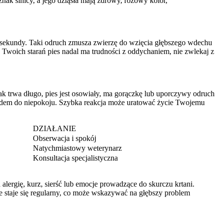
nak sinicy, a jego dziąsła mają zdrowy, różowy kolor,
ie sekundy. Taki odruch zmusza zwierzę do wzięcia głębszego wdechu
 Twoich starań pies nadal ma trudności z oddychaniem, nie zwlekaj z
atak trwa długo, pies jest osowiały, ma gorączkę lub uporczywy odruch
odem do niepokoju. Szybka reakcja może uratować życie Twojemu
DZIAŁANIE
Obserwacja i spokój
Natychmiastowy weterynarz
Konsultacja specjalistyczna
lergię, kurz, sierść lub emocje prowadzące do skurczu krtani.
 staje się regularny, co może wskazywać na głębszy problem