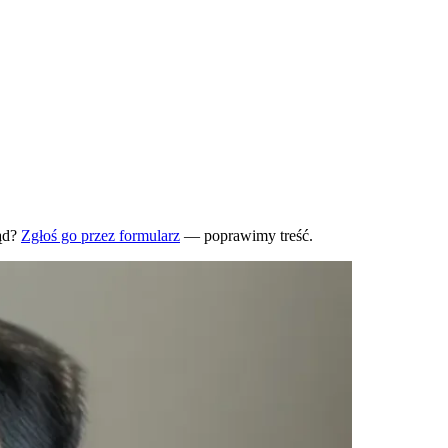
ąd?
Zgłoś go przez formularz
— poprawimy treść.