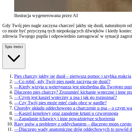
Ilustracja wygenerowana przez AI
Gdy Twój pies nagle zaczyna charczeć jakby się dusił, naturalnym od
co może być przyczyną tych niepokojących dźwięków i kiedy konieczna
zdrowia Twojego pupila i odpowiednio zareagować w sytuacji zagroż
Spis treści
Pies charczy jakby się dusił – pierwsza pomoc i szybka reakcja
—
Co robić, gdy Twój pies nagle zaczyna się dusić?
—
Kiedy wizyta u weterynarza jest niezbędna dla Twojego pup
Dlaczego pies charczy? Zrozumieć kichanie wsteczne i inne p
—
Czym jest kaszel wsteczny u psa i jak go rozpoznać?
—
Czy Twój pies może mieć ciało obce w gardle?
Choroby układu oddechowego a charczenie u psa – o czym wa
—
Kaszel kenelowy oraz zapalenie krtani u czworonoga
—
Zapadanie tchawicy i inne poważniejsze schorzenia
Rasy psów a problemy z oddychaniem – dlaczego mops często
—
Dlaczego wady anatomiczne dróg oddechowych to powód d