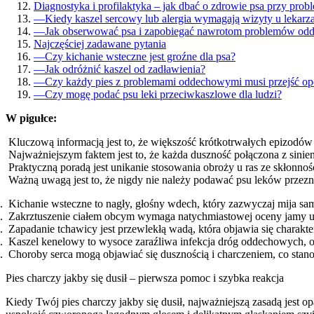
Diagnostyka i profilaktyka – jak dbać o zdrowie psa przy pro
—
Kiedy kaszel sercowy lub alergia wymagają wizyty u lekarza
—
Jak obserwować psa i zapobiegać nawrotom problemów o
Najczęściej zadawane pytania
—
Czy kichanie wsteczne jest groźne dla psa?
—
Jak odróżnić kaszel od zadławienia?
—
Czy każdy pies z problemami oddechowymi musi przejść op
—
Czy mogę podać psu leki przeciwkaszlowe dla ludzi?
W pigułce:
Kluczową informacją jest to, że większość krótkotrwałych epizodów 
Najważniejszym faktem jest to, że każda duszność połączona z sini
Praktyczną poradą jest unikanie stosowania obroży u ras ze skłonno
Ważną uwagą jest to, że nigdy nie należy podawać psu leków przezna
Kichanie wsteczne to nagły, głośny wdech, który zazwyczaj mija samo
Zakrztuszenie ciałem obcym wymaga natychmiastowej oceny jamy u
Zapadanie tchawicy jest przewlekłą wadą, która objawia się charakt
Kaszel kenelowy to wysoce zaraźliwa infekcja dróg oddechowych, 
Choroby serca mogą objawiać się dusznością i charczeniem, co sta
Pies charczy jakby się dusił – pierwsza pomoc i szybka reakcja
Kiedy Twój pies charczy jakby się dusił, najważniejszą zasadą jest o