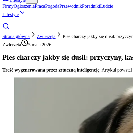
Lifestyle
Firmy
Ogłoszenia
Praca
Pogoda
Przewodnik
Poradniki
Ludzie
Lifestyle
Strona główna
Zwierzęta
Pies charczy jakby się dusił: przycz
Zwierzęta
5 maja 2026
Pies charczy jakby się dusił: przyczyny, k
Treść wygenerowana przez sztuczną inteligencję.
Artykuł powstał