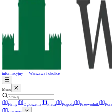
informacyjny —
Warszawa
i okolice
Menu
Firmy
Ogłoszenia
Praca
Pogoda
Przewodnik
Pora