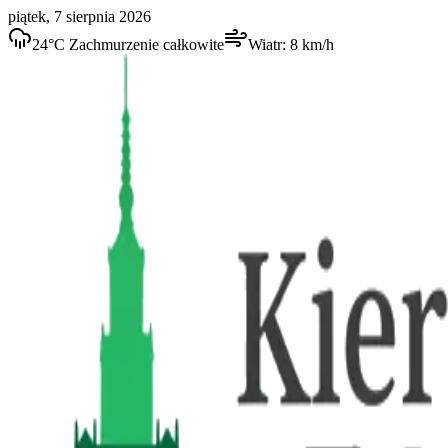
piątek, 7 sierpnia 2026
24
°C
Zachmurzenie całkowite
Wiatr:
8
km/h