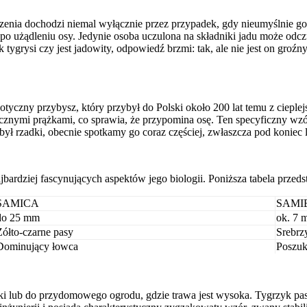
kąszenia dochodzi niemal wyłącznie przez przypadek, gdy nieumyślnie 
po użądleniu osy. Jedynie osoba uczulona na składniki jadu może odc
tygrysi czy jest jadowity, odpowiedź brzmi: tak, ale nie jest on groź
yczny przybysz, który przybył do Polski około 200 lat temu z cieplej
cznymi prążkami, co sprawia, że przypomina osę. Ten specyficzny wz
ł rzadki, obecnie spotkamy go coraz częściej, zwłaszcza pod koniec l
bardziej fascynujących aspektów jego biologii. Poniższa tabela przed
SAMICA
SAMI
do 25 mm
ok. 7 
Żółto-czarne pasy
Srebrz
Dominujący łowca
Poszuk
użytki lub do przydomowego ogrodu, gdzie trawa jest wysoka. Tygrzyk p