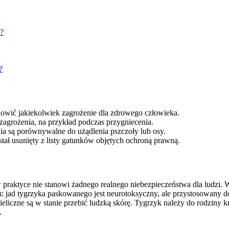
m?
?
tanowić jakiekolwiek zagrożenie dla zdrowego człowieka.
 zagrożenia, na przykład podczas przygniecenia.
a są porównywalne do użądlenia pszczoły lub osy.
tał usunięty z listy gatunków objętych ochroną prawną.
w praktyce nie stanowi żadnego realnego niebezpieczeństwa dla ludzi. 
am: jad tygrzyka paskowanego jest neurotoksyczny, ale przystosowany 
ieliczne są w stanie przebić ludzką skórę. Tygrzyk należy do rodzin
.