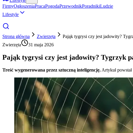
Lifestyle
Firmy
Ogłoszenia
Praca
Pogoda
Przewodnik
Poradniki
Ludzie
Lifestyle
Strona główna
Zwierzęta
Pająk tygrysi czy jest jadowity? Tyg
Zwierzęta
31 maja 2026
Pająk tygrysi czy jest jadowity? Tygrzyk 
Treść wygenerowana przez sztuczną inteligencję.
Artykuł powstał