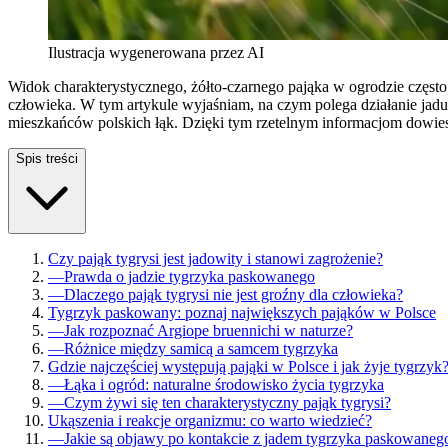
Ilustracja wygenerowana przez AI
Widok charakterystycznego, żółto-czarnego pająka w ogrodzie często
człowieka. W tym artykule wyjaśniam, na czym polega działanie jad
mieszkańców polskich łąk. Dzięki tym rzetelnym informacjom dowiesz
Spis treści
Czy pająk tygrysi jest jadowity i stanowi zagrożenie?
—
Prawda o jadzie tygrzyka paskowanego
—
Dlaczego pająk tygrysi nie jest groźny dla człowieka?
Tygrzyk paskowany: poznaj największych pająków w Polsce
—
Jak rozpoznać Argiope bruennichi w naturze?
—
Różnice między samicą a samcem tygrzyka
Gdzie najczęściej występują pająki w Polsce i jak żyje tygrzyk
—
Łąka i ogród: naturalne środowisko życia tygrzyka
—
Czym żywi się ten charakterystyczny pająk tygrysi?
Ukąszenia i reakcje organizmu: co warto wiedzieć?
—
Jakie są objawy po kontakcie z jadem tygrzyka paskowaneg