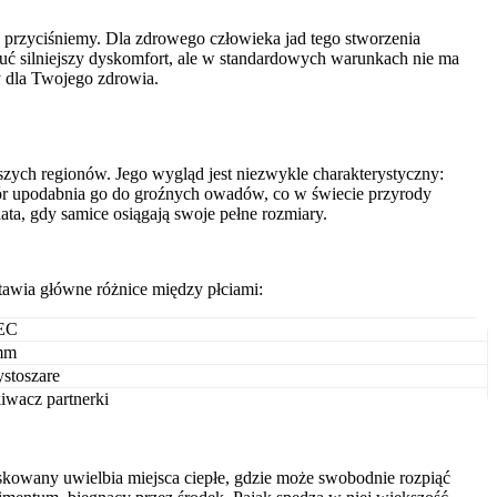
go przyciśniemy. Dla zdrowego człowieka jad tego stworzenia
zuć silniejszy dyskomfort, ale w standardowych warunkach nie ma
ny dla Twojego zdrowia.
szych regionów. Jego wygląd jest niezwykle charakterystyczny:
ór upodabnia go do groźnych owadów, co w świecie przyrody
ata, gdy samice osiągają swoje pełne rozmiary.
stawia główne różnice między płciami:
EC
mm
ystoszare
iwacz partnerki
askowany uwielbia miejsca ciepłe, gdzie może swobodnie rozpiąć