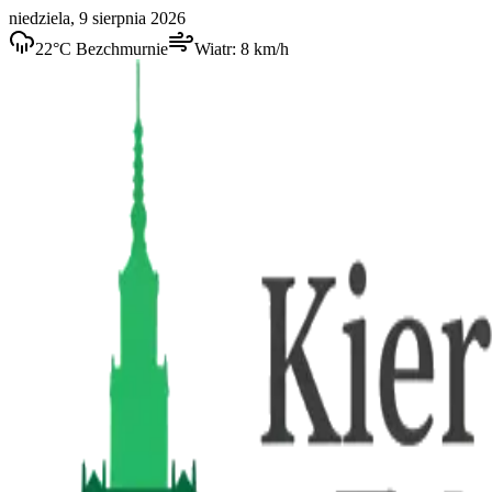
niedziela, 9 sierpnia 2026
22
°C
Bezchmurnie
Wiatr:
8
km/h