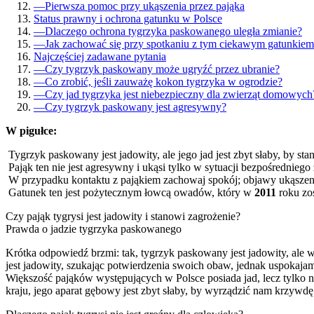
—
Pierwsza pomoc przy ukąszenia przez pająka
Status prawny i ochrona gatunku w Polsce
—
Dlaczego ochrona tygrzyka paskowanego uległa zmianie?
—
Jak zachować się przy spotkaniu z tym ciekawym gatunkie
Najczęściej zadawane pytania
—
Czy tygrzyk paskowany może ugryźć przez ubranie?
—
Co zrobić, jeśli zauważę kokon tygrzyka w ogrodzie?
—
Czy jad tygrzyka jest niebezpieczny dla zwierząt domowych
—
Czy tygrzyk paskowany jest agresywny?
W pigułce:
Tygrzyk paskowany jest jadowity, ale jego jad jest zbyt słaby, by s
Pająk ten nie jest agresywny i ukąsi tylko w sytuacji bezpośredniego
W przypadku kontaktu z pająkiem zachowaj spokój; objawy ukąszeni
Gatunek ten jest pożytecznym łowcą owadów, który w
2011
roku zos
Czy pająk tygrysi jest jadowity i stanowi zagrożenie?
Prawda o jadzie tygrzyka paskowanego
Krótka odpowiedź brzmi: tak, tygrzyk paskowany jest jadowity, ale 
jest jadowity, szukając potwierdzenia swoich obaw, jednak uspokaj
Większość pająków występujących w Polsce posiada jad, lecz tylko n
kraju, jego aparat gębowy jest zbyt słaby, by wyrządzić nam krzywdę