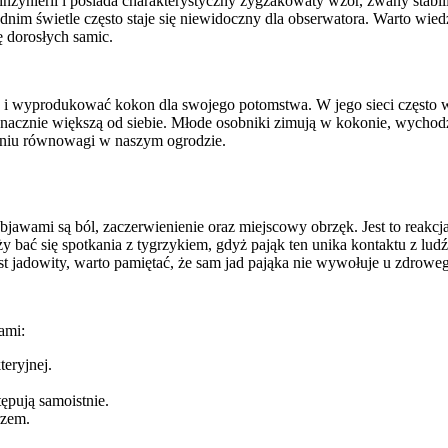
inżynierii i posiada charakterystyczny zygzakowaty wzór, zwany stabi
nim świetle często staje się niewidoczny dla obserwatora. Warto wiedzi
 dorosłych samic.
 wyprodukować kokon dla swojego potomstwa. W jego sieci często wpa
 znacznie większą od siebie. Młode osobniki zimują w kokonie, wycho
maniu równowagi w naszym ogrodzie.
jawami są ból, zaczerwienienie oraz miejscowy obrzęk. Jest to reakcj
y bać się spotkania z tygrzykiem, gdyż pająk ten unika kontaktu z lud
est jadowity, warto pamiętać, że sam jad pająka nie wywołuje u zdrowe
ami:
eryjnej.
ępują samoistnie.
rzem.