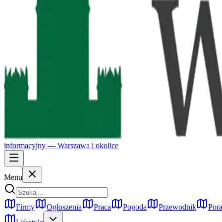
informacyjny —
Warszawa
i okolice
Menu
Firmy
Ogłoszenia
Praca
Pogoda
Przewodnik
Pora