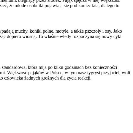
limentum, biegnący przez środek. Pająk spędza w niej większość
eć, że młode osobniki pojawiają się pod koniec lata, dlatego to
dają muchy, koniki polne, motyle, a także pszczoły i osy. Jako
dząc dopiero wiosną. To właśnie wtedy rozpoczyna się nowy cykl
a standardowa, która mija po kilku godzinach bez konieczności
źmi. Większość pająków w Polsce, w tym nasz tygrysi przyjaciel, woli
go człowieka żadnych groźnych dla życia reakcji.