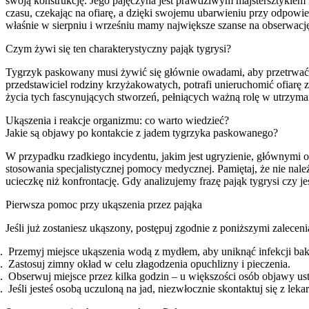
swoją konstrukcję. Jego pajęczyna jest prawdziwym majstersztykiem 
czasu, czekając na ofiarę, a dzięki swojemu ubarwieniu przy odpowied
właśnie w sierpniu i wrześniu mamy największe szanse na obserwację
Czym żywi się ten charakterystyczny pająk tygrysi?
Tygrzyk paskowany musi żywić się głównie owadami, aby przetrwać i
przedstawiciel rodziny krzyżakowatych, potrafi unieruchomić ofiarę
życia tych fascynujących stworzeń, pełniących ważną rolę w utrzy
Ukąszenia i reakcje organizmu: co warto wiedzieć?
Jakie są objawy po kontakcie z jadem tygrzyka paskowanego?
W przypadku rzadkiego incydentu, jakim jest ugryzienie, głównymi ob
stosowania specjalistycznej pomocy medycznej. Pamiętaj, że nie należ
ucieczkę niż konfrontację. Gdy analizujemy frazę pająk tygrysi czy j
Pierwsza pomoc przy ukąszenia przez pająka
Jeśli już zostaniesz ukąszony, postępuj zgodnie z poniższymi zaleceni
Przemyj miejsce ukąszenia wodą z mydłem, aby uniknąć infekcji bakt
Zastosuj zimny okład w celu złagodzenia opuchlizny i pieczenia.
Obserwuj miejsce przez kilka godzin – u większości osób objawy ust
Jeśli jesteś osobą uczuloną na jad, niezwłocznie skontaktuj się z leka