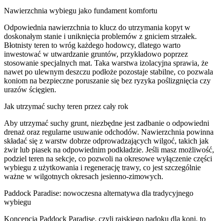
Nawierzchnia wybiegu jako fundament komfortu
Odpowiednia nawierzchnia to klucz do utrzymania kopyt w
doskonałym stanie i uniknięcia problemów z gniciem strzałek.
Błotnisty teren to wróg każdego hodowcy, dlatego warto
inwestować w utwardzanie gruntów, przykładowo poprzez
stosowanie specjalnych mat. Taka warstwa izolacyjna sprawia, że
nawet po ulewnym deszczu podłoże pozostaje stabilne, co pozwala
koniom na bezpieczne poruszanie się bez ryzyka poślizgnięcia czy
urazów ścięgien.
Jak utrzymać suchy teren przez cały rok
Aby utrzymać suchy grunt, niezbędne jest zadbanie o odpowiedni
drenaż oraz regularne usuwanie odchodów. Nawierzchnia powinna
składać się z warstw dobrze odprowadzających wilgoć, takich jak
żwir lub piasek na odpowiednim podkładzie. Jeśli masz możliwość,
podziel teren na sekcje, co pozwoli na okresowe wyłączenie części
wybiegu z użytkowania i regenerację trawy, co jest szczególnie
ważne w wilgotnych okresach jesienno-zimowych.
Paddock Paradise: nowoczesna alternatywa dla tradycyjnego
wybiegu
Koncepcja Paddock Paradise, czyli rajskiego padoku dla koni, to