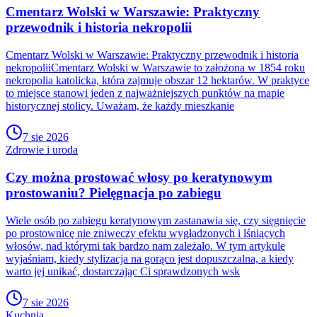
Cmentarz Wolski w Warszawie: Praktyczny
przewodnik i historia nekropolii
Cmentarz Wolski w Warszawie: Praktyczny przewodnik i historia
nekropoliiCmentarz Wolski w Warszawie to założona w 1854 roku
nekropolia katolicka, która zajmuje obszar 12 hektarów. W praktyce
to miejsce stanowi jeden z najważniejszych punktów na mapie
historycznej stolicy. Uważam, że każdy mieszkanie
7 sie 2026
Zdrowie i uroda
Czy można prostować włosy po keratynowym
prostowaniu? Pielęgnacja po zabiegu
Wiele osób po zabiegu keratynowym zastanawia się, czy sięgnięcie
po prostownicę nie zniweczy efektu wygładzonych i lśniących
włosów, nad którymi tak bardzo nam zależało. W tym artykule
wyjaśniam, kiedy stylizacja na gorąco jest dopuszczalna, a kiedy
warto jej unikać, dostarczając Ci sprawdzonych wsk
7 sie 2026
Kuchnia