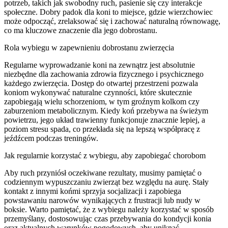
potrzeb, takich jak swobodny ruch, pasienie się czy interakcje
społeczne. Dobry padok dla koni to miejsce, gdzie wierzchowiec
może odpocząć, zrelaksować się i zachować naturalną równowagę,
co ma kluczowe znaczenie dla jego dobrostanu.
Rola wybiegu w zapewnieniu dobrostanu zwierzęcia
Regularne wyprowadzanie koni na zewnątrz jest absolutnie
niezbędne dla zachowania zdrowia fizycznego i psychicznego
każdego zwierzęcia. Dostęp do otwartej przestrzeni pozwala
koniom wykonywać naturalne czynności, które skutecznie
zapobiegają wielu schorzeniom, w tym groźnym kolkom czy
zaburzeniom metabolicznym. Kiedy koń przebywa na świeżym
powietrzu, jego układ trawienny funkcjonuje znacznie lepiej, a
poziom stresu spada, co przekłada się na lepszą współpracę z
jeźdźcem podczas treningów.
Jak regularnie korzystać z wybiegu, aby zapobiegać chorobom
Aby ruch przyniósł oczekiwane rezultaty, musimy pamiętać o
codziennym wypuszczaniu zwierząt bez względu na aurę. Stały
kontakt z innymi końmi sprzyja socjalizacji i zapobiega
powstawaniu narowów wynikających z frustracji lub nudy w
boksie. Warto pamiętać, że z wybiegu należy korzystać w sposób
przemyślany, dostosowując czas przebywania do kondycji konia
oraz aktualnych warunków pogodowych, aby uniknąć