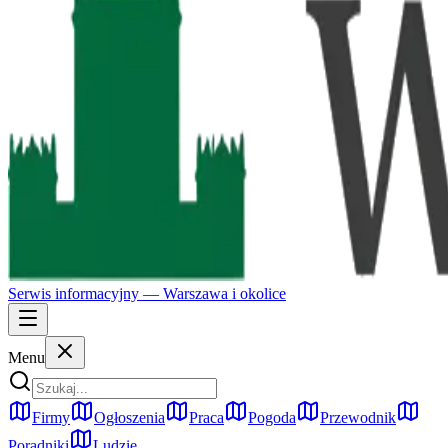
Serwis informacyjny —
Warszawa
i okolice
Menu
Firmy
Ogłoszenia
Praca
Pogoda
Przewodnik
Poradniki
Ludzie