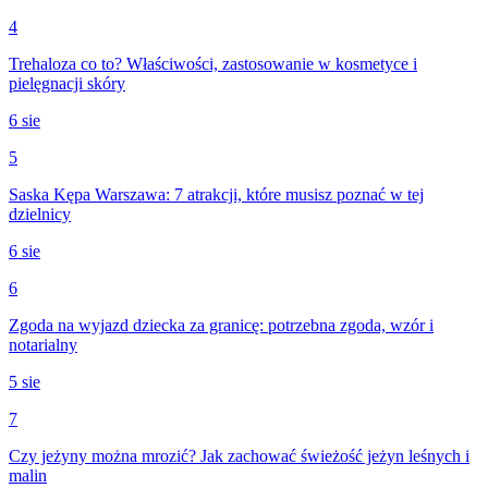
4
Trehaloza co to? Właściwości, zastosowanie w kosmetyce i
pielęgnacji skóry
6 sie
5
Saska Kępa Warszawa: 7 atrakcji, które musisz poznać w tej
dzielnicy
6 sie
6
Zgoda na wyjazd dziecka za granicę: potrzebna zgoda, wzór i
notarialny
5 sie
7
Czy jeżyny można mrozić? Jak zachować świeżość jeżyn leśnych i
malin