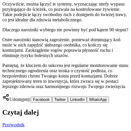
Oczywiście, można łączyć te systemy, wyznaczając strefy wypasu
przylegające do ścieżek, co pozwala na kontrolowane żywienie.
Takie podejście łączy swobodny ruch z dostępem do świeżej trawy,
co jest idealne dla zdrowia metabolicznego.
Dlaczego narożniki wybiegu nie powinny być pod kątem 90 stopni?
Ostre narożniki stanowią zagrożenie, ponieważ dominujący koń
może w nich zapędzić słabszego osobnika, co kończy się
kontuzjami. Zaokrąglenie rogów poprawia płynność ruchu i
eliminuje ryzyko bolesnych urazów.
Pamiętaj, że kluczem do sukcesu jest regularne monitorowanie stanu
technicznego ogrodzenia oraz troska o czystość podłoża, co
bezpośrednio chroni Twojego konia przed kontuzjami. Dobrze
zaprojektowany teren to inwestycja, która zwraca się w postaci
lepszego zdrowia oraz harmonijnego rozwoju Twojego zwierzęcia.
Udostępnij:
Facebook
Twitter
LinkedIn
WhatsApp
Czytaj dalej
Przewodnik