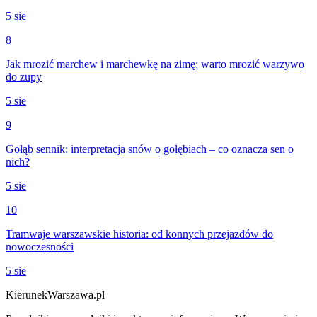
5 sie
8
Jak mrozić marchew i marchewkę na zimę: warto mrozić warzywo
do zupy
5 sie
9
Gołąb sennik: interpretacja snów o gołębiach – co oznacza sen o
nich?
5 sie
10
Tramwaje warszawskie historia: od konnych przejazdów do
nowoczesności
5 sie
KierunekWarszawa.pl