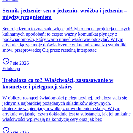
Sennik jedzenie: sen o jedzeniu, wróżba i jedzeniu –
między pragnieniem
Sen o jedzeniu to znacznie więcej niż tylko nocna projekcja naszych
kulinarnych upodobań; to często ważny komunikat płynący z
podświadomości, który warto umieć właściwie odczytać. W tym
artykule, łącząc moje doświadczenie w kuchni z analizą symboliki
snów, przeprowadzę Cię przez rzetelną interpretac
7 sie 2026
Edukacja
Trehaloza co to? Właściwości, zastosowanie w
kosmetyce i pielęgnacji skóry
W obliczu rosnącej świadomości pielęgnacyjnej, trehaloza stała się
jednym z najbardziej pożądanych składników aktywnych,
skutecznie wspierającym walkę z odwodnieniem skóry. W tym
artykule wyjaśnię, czym dokładnie jest ta substancja, jak jej unikalne
właściwości wpływają na kondycję cery oraz jak bez
6 sie 2026