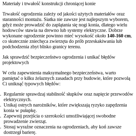
Materiały i trwałość konstrukcji chroniącej konie
Trwałość ogrodzenia zależy od jakości użytych materiałów oraz
staranności montażu. Siatka nie zawsze jest najlepszym wyborem,
gdyż może prowadzić do zaplątania się nogi konia, dlatego wielu
hodowców stawia na drewno lub systemy elektryczne. Dobrze
wykonane ogrodzenie powinno mieć wysokość około
140-160 cm
,
co skutecznie zniechęca zwierzęta do prób przeskakiwania lub
podchodzenia zbyt blisko granicy terenu.
Jak sprawdzić bezpieczeństwo ogrodzenia i unikać błędów
projektowych
W celu zapewnienia maksymalnego bezpieczeństwa, warto
pamiętać o kilku żelaznych zasadach przy budowie, które pozwolą
Ci uniknąć typowych błędów:
Regularnie sprawdzaj stabilność słupków oraz napięcie przewodów
elektrycznych.
Unikaj ostrych narożników, które zwiększają ryzyko zapędzenia
konia w pułapkę.
Zapewnij przejścia o szerokości umożliwiającej swobodne
prowadzenie zwierząt.
Stosuj wyraźne oznaczenia na ogrodzeniach, aby koń zawsze
dostrzegł barierę.