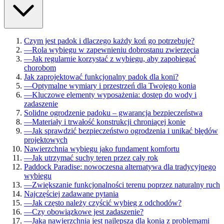
Czym jest padok i dlaczego każdy koń go potrzebuje?
—
Rola wybiegu w zapewnieniu dobrostanu zwierzęcia
—
Jak regularnie korzystać z wybiegu, aby zapobiegać
chorobom
Jak zaprojektować funkcjonalny padok dla koni?
—
Optymalne wymiary i przestrzeń dla Twojego konia
—
Kluczowe elementy wyposażenia: dostęp do wody i
zadaszenie
Solidne ogrodzenie padoku – gwarancja bezpieczeństwa
—
Materiały i trwałość konstrukcji chroniącej konie
—
Jak sprawdzić bezpieczeństwo ogrodzenia i unikać błędów
projektowych
Nawierzchnia wybiegu jako fundament komfortu
—
Jak utrzymać suchy teren przez cały rok
Paddock Paradise: nowoczesna alternatywa dla tradycyjnego
wybiegu
—
Zwiększanie funkcjonalności terenu poprzez naturalny ruch
Najczęściej zadawane pytania
—
Jak często należy czyścić wybieg z odchodów?
—
Czy obowiązkowe jest zadaszenie?
—
Jaka nawierzchnia jest najlepsza dla konia z problemami