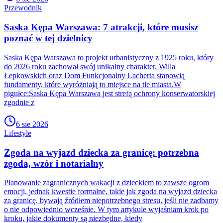
Przewodnik
Saska Kępa Warszawa: 7 atrakcji, które musisz
poznać w tej dzielnicy
Saska Kępa Warszawa to projekt urbanistyczny z 1925 roku, który
do 2026 roku zachował swój unikalny charakter. Willa
Łepkowskich oraz Dom Funkcjonalny Lacherta stanowią
fundamenty, które wyróżniają to miejsce na tle miasta.W
pigułce:Saska Kępa Warszawa jest strefą ochrony konserwatorskiej
zgodnie z
6 sie 2026
Lifestyle
Zgoda na wyjazd dziecka za granicę: potrzebna
zgoda, wzór i notarialny
Planowanie zagranicznych wakacji z dzieckiem to zawsze ogrom
emocji, jednak kwestie formalne, takie jak zgoda na wyjazd dziecka
za granicę, bywają źródłem niepotrzebnego stresu, jeśli nie zadbamy
o nie odpowiednio wcześnie. W tym artykule wyjaśniam krok po
kroku, jakie dokumenty są niezbędne, kiedy