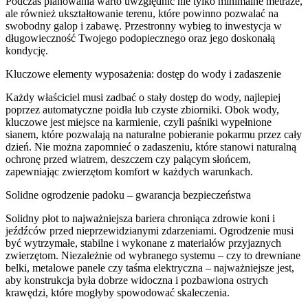
Podczas planowania warto uwzględnić nie tylko minimalne metraże,
ale również ukształtowanie terenu, które powinno pozwalać na
swobodny galop i zabawę. Przestronny wybieg to inwestycja w
długowieczność Twojego podopiecznego oraz jego doskonałą
kondycję.
Kluczowe elementy wyposażenia: dostęp do wody i zadaszenie
Każdy właściciel musi zadbać o stały dostęp do wody, najlepiej
poprzez automatyczne poidła lub czyste zbiorniki. Obok wody,
kluczowe jest miejsce na karmienie, czyli paśniki wypełnione
sianem, które pozwalają na naturalne pobieranie pokarmu przez cały
dzień. Nie można zapomnieć o zadaszeniu, które stanowi naturalną
ochronę przed wiatrem, deszczem czy palącym słońcem,
zapewniając zwierzętom komfort w każdych warunkach.
Solidne ogrodzenie padoku – gwarancja bezpieczeństwa
Solidny płot to najważniejsza bariera chroniąca zdrowie koni i
jeźdźców przed nieprzewidzianymi zdarzeniami. Ogrodzenie musi
być wytrzymałe, stabilne i wykonane z materiałów przyjaznych
zwierzętom. Niezależnie od wybranego systemu – czy to drewniane
belki, metalowe panele czy taśma elektryczna – najważniejsze jest,
aby konstrukcja była dobrze widoczna i pozbawiona ostrych
krawędzi, które mogłyby spowodować skaleczenia.