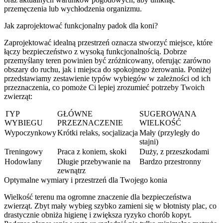
przemęczenia lub wychłodzenia organizmu.
Jak zaprojektować funkcjonalny padok dla koni?
Zaprojektować idealną przestrzeń oznacza stworzyć miejsce, które
łączy bezpieczeństwo z wysoką funkcjonalnością. Dobrze
przemyślany teren powinien być zróżnicowany, oferując zarówno
obszary do ruchu, jak i miejsca do spokojnego żerowania. Poniżej
przedstawiamy zestawienie typów wybiegów w zależności od ich
przeznaczenia, co pomoże Ci lepiej zrozumieć potrzeby Twoich
zwierząt:
TYP
GŁÓWNE
SUGEROWANA
WYBIEGU
PRZEZNACZENIE
WIELKOŚĆ
Wypoczynkowy
Krótki relaks, socjalizacja
Mały (przyległy do
stajni)
Treningowy
Praca z koniem, skoki
Duży, z przeszkodami
Hodowlany
Długie przebywanie na
Bardzo przestronny
zewnątrz
Optymalne wymiary i przestrzeń dla Twojego konia
Wielkość terenu ma ogromne znaczenie dla bezpieczeństwa
zwierząt. Zbyt mały wybieg szybko zamieni się w błotnisty plac, co
drastycznie obniża higienę i zwiększa ryzyko chorób kopyt.