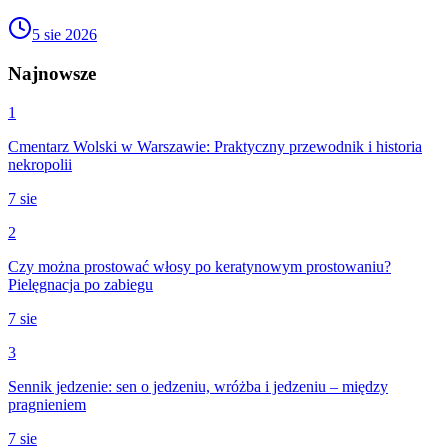
5 sie 2026
Najnowsze
1
Cmentarz Wolski w Warszawie: Praktyczny przewodnik i historia
nekropolii
7 sie
2
Czy można prostować włosy po keratynowym prostowaniu?
Pielęgnacja po zabiegu
7 sie
3
Sennik jedzenie: sen o jedzeniu, wróżba i jedzeniu – między
pragnieniem
7 sie