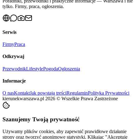
Poradniki, przewodniki i praktyczne informacje — Warszawa i nie
tylko. Firmy, praca, ogłoszenia.
Serwis
Firmy
Praca
Odkrywaj
Przewodnik
Lifestyle
Pogoda
Ogłoszenia
Informacje
O nas
Kontakt
Jak powstają treści
Regulamin
Polityka Prywatności
kierunekwarszawa.pl
2026
©
Wszelkie Prawa Zastrzeżone
Szanujemy Twoją prywatność
Używamy plików cookies, aby zapewnić prawidłowe działanie
strony oraz tworzyć anonimowe statystyki. Klikając "Akceptuję