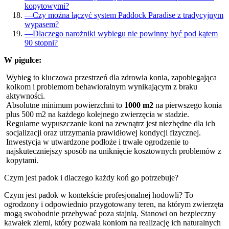
kopytowymi?
—
Czy można łączyć system Paddock Paradise z tradycyjnym
wypasem?
—
Dlaczego narożniki wybiegu nie powinny być pod kątem
90 stopni?
W pigułce:
Wybieg to kluczowa przestrzeń dla zdrowia konia, zapobiegająca
kolkom i problemom behawioralnym wynikającym z braku
aktywności.
Absolutne minimum powierzchni to
1000 m2
na pierwszego konia
plus 500 m2 na każdego kolejnego zwierzęcia w stadzie.
Regularne wypuszczanie koni na zewnątrz jest niezbędne dla ich
socjalizacji oraz utrzymania prawidłowej kondycji fizycznej.
Inwestycja w utwardzone podłoże i trwałe ogrodzenie to
najskuteczniejszy sposób na uniknięcie kosztownych problemów z
kopytami.
Czym jest padok i dlaczego każdy koń go potrzebuje?
Czym jest padok w kontekście profesjonalnej hodowli? To
ogrodzony i odpowiednio przygotowany teren, na którym zwierzęta
mogą swobodnie przebywać poza stajnią. Stanowi on bezpieczny
kawałek ziemi, który pozwala koniom na realizację ich naturalnych