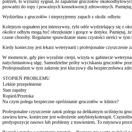
potrzeb, to wyraźny sygnał, że zapalenie gruczołów okołoodbytowyc
prowadzi do ropy i poważnych konsekwencji zdrowotnych. Pamiętaj, 
Wydzielina z gruczołów i nieprzyjemny zapach z okolic odbytu
Kolejnym sygnałem jest intensywny, rybi odór wydzielający się z oko
okolice odbytu mogą być obrzęknięte i gorące w dotyku. Pamiętaj, ż
czasie choroby. Regularne sprawdzanie stanu czystości sierści w ty
Kiedy konieczny jest lekarz weterynarii i profesjonalne czyszczenie z
W momencie, gdy pies wyraźnie cierpi, wizyta w gabinecie weterynar
natychmiastową ulgę. Samodzielne próby wyciskania gruczołów przez
Profesjonalizm w tym zakresie jest kluczowy dla bezpieczeństwa zdr
STOPIEŃ PROBLEMU
Lekkie przepełnienie
Stan zapalny
Ropień/Przetoka
Na czym polega bezpieczne opróżnianie gruczołów w klinice?
Profesjonalne czyszczenie zatok polega na delikatnym uciśnięciu gruc
zawiera krew, konieczne jest wdrożenie antybiotykoterapii. Częstotli
predyspozycje rasowe lub problemy z trawieniem. To rutynowa proced