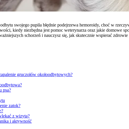
odbytu swojego pupila błędnie podejrzewa hemoroidy, choć w rzeczyw
liwości, kiedy niezbędna jest pomoc weterynarza oraz jakie domowe s
ażniejszych schorzeń i nauczysz się, jak skutecznie wspierać zdrowie
 zapalenie gruczołów okołoodbytowych?
ołoodbytowa?
u psa?
ytu
zenie zatok?
e?
wlekać z wizytą?
nika i aktywność