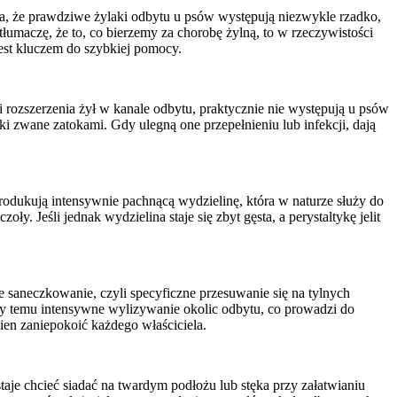
ka, że prawdziwe żylaki odbytu u psów występują niezwykle rzadko,
umaczę, że to, co bierzemy za chorobę żylną, to w rzeczywistości
jest kluczem do szybkiej pomocy.
i rozszerzenia żył w kanale odbytu, praktycznie nie występują u psów
 zwane zatokami. Gdy ulegną one przepełnieniu lub infekcji, dają
rodukują intensywnie pachnącą wydzielinę, która w naturze służy do
 Jeśli jednak wydzielina staje się zbyt gęsta, a perystaltykę jelit
 saneczkowanie, czyli specyficzne przesuwanie się na tylnych
szy temu intensywne wylizywanie okolic odbytu, co prowadzi do
en zaniepokoić każdego właściciela.
taje chcieć siadać na twardym podłożu lub stęka przy załatwianiu