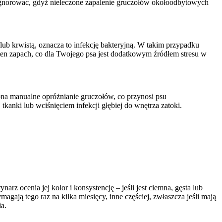
 ignorować, gdyż nieleczone zapalenie gruczołów okołoodbytowych
 lub krwistą, oznacza to infekcję bakteryjną. W takim przypadku
ten zapach, co dla Twojego psa jest dodatkowym źródłem stresu w
ona manualne opróżnianie gruczołów, co przynosi psu
nki lub wciśnięciem infekcji głębiej do wnętrza zatoki.
z ocenia jej kolor i konsystencję – jeśli jest ciemna, gęsta lub
agają tego raz na kilka miesięcy, inne częściej, zwłaszcza jeśli mają
a.