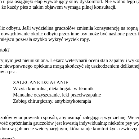
h u psa osiągnęło etap wywołujący silny dyskomfort. Nie wolno tego
że każdy pies z takim objawem wymaga pilnej konsultacji.
lic odbytu. Jeśli wydzielina gruczołów zmieniła konsystencję na ropną
e obwąchiwanie okolic odbytu przez inne psy może być nasilone przez 
m miejscu pozwala szybko wykryć wyciek ropy.
atok?
yjnym jest nieunikniona. Lekarz weterynarii oceni stan zapalny i wyk
 niewprawnego opiekuna mogą skończyć się uszkodzeniem delikatnej tka
owia psa.
ZALECANE DZIAŁANIE
Wizyta kontrolna, dieta bogata w błonnik
Manualne oczyszczanie, leki przeciwzapalne
Zabieg chirurgiczny, antybiotykoterapia
zołów w odpowiedni sposób, aby usunąć zalegającą wydzielinę. Weterynar
wość opróżniania gruczołów jest kwestią indywidualną; niektóre psy wym
ura w gabinecie weterynaryjnym, która ratuje komfort życia zwierzęci