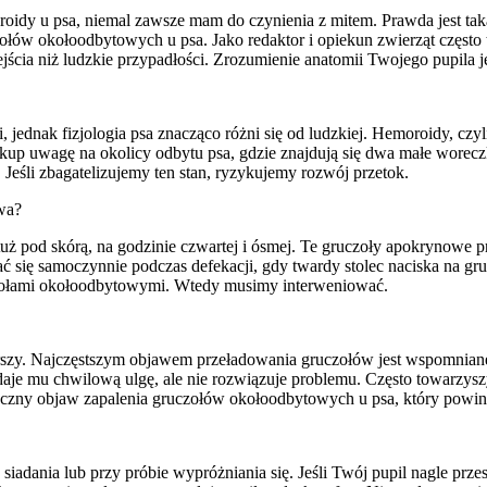
oroidy u psa, niemal zawsze mam do czynienia z mitem. Prawda jest ta
w okołoodbytowych u psa. Jako redaktor i opiekun zwierząt często tł
jścia niż ludzkie przypadłości. Zrozumienie anatomii Twojego pupila 
jednak fizjologia psa znacząco różni się od ludzkiej. Hemoroidy, czyl
up uwagę na okolicy odbytu psa, gdzie znajdują się dwa małe woreczki
śli zbagatelizujemy ten stan, ryzykujemy rozwój przetok.
owa?
uż pod skórą, na godzinie czwartej i ósmej. Te gruczoły apokrynowe p
 samoczynnie podczas defekacji, gdy twardy stolec naciska na gruczoły.
czołami okołoodbytowymi. Wtedy musimy interweniować.
gorszy. Najczęstszym objawem przeładowania gruczołów jest wspomniane
 daje mu chwilową ulgę, ale nie rozwiązuje problemu. Często towarzy
yczny objaw zapalenia gruczołów okołoodbytowych u psa, który powini
adania lub przy próbie wypróżniania się. Jeśli Twój pupil nagle przes