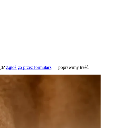
ąd?
Zgłoś go przez formularz
— poprawimy treść.