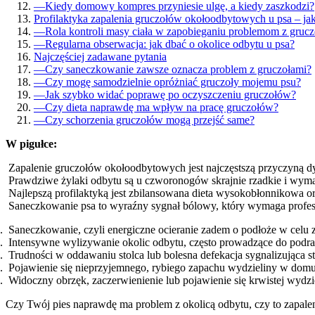
—
Kiedy domowy kompres przyniesie ulgę, a kiedy zaszkodzi?
Profilaktyka zapalenia gruczołów okołoodbytowych u psa – jak
—
Rola kontroli masy ciała w zapobieganiu problemom z gru
—
Regularna obserwacja: jak dbać o okolice odbytu u psa?
Najczęściej zadawane pytania
—
Czy saneczkowanie zawsze oznacza problem z gruczołami?
—
Czy mogę samodzielnie opróżniać gruczoły mojemu psu?
—
Jak szybko widać poprawę po oczyszczeniu gruczołów?
—
Czy dieta naprawdę ma wpływ na pracę gruczołów?
—
Czy schorzenia gruczołów mogą przejść same?
W pigułce:
Zapalenie gruczołów okołoodbytowych jest najczęstszą przyczyną dy
Prawdziwe żylaki odbytu są u czworonogów skrajnie rzadkie i wymaga
Najlepszą profilaktyką jest zbilansowana dieta wysokobłonnikowa ora
Saneczkowanie psa to wyraźny sygnał bólowy, który wymaga profes
Saneczkowanie, czyli energiczne ocieranie zadem o podłoże w celu 
Intensywne wylizywanie okolic odbytu, często prowadzące do podra
Trudności w oddawaniu stolca lub bolesna defekacja sygnalizująca st
Pojawienie się nieprzyjemnego, rybiego zapachu wydzieliny w domu
Widoczny obrzęk, zaczerwienienie lub pojawienie się krwistej wydzi
Czy Twój pies naprawdę ma problem z okolicą odbytu, czy to zapal