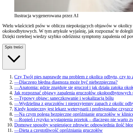
Ilustracja wygenerowana przez AI
Wielu właścicieli psów w obliczu niepokojących objawów w okolicy 
okołoodbytowych. W tym artykule wyjaśnię, jak rozpoznać te doleg
Dzięki rzetelnej wiedzy szybko odróżnisz symptomy zapalenia od pow
Spis treści
Czy Twój pies naprawdę ma problem z okolicą odbytu, czy to
—
Dlaczego błędna diagnoza może być niebezpieczna?
—
Anatomia: gdzie znajduje się gruczoł i jak działa zatoka ok
Jak rozpoznać objawy zapalenia gruczołów okołoodbytowych 
—
Typowy objaw: saneczkowanie i wokalizacja bólu
—
Wydzielina z gruczołów i nieprzyjemny zapach z okolic odb
Kiedy konieczny jest lekarz weterynarii i profesjonalne czyszc
—
Na czym polega bezpieczne opróżnianie gruczołów w klinic
—
Ropień i ryzyko wystąpienia przetok – dlaczego nie warto z
Domowe sposoby wspierające zdrowie: odpowiednia ilość błon
—
Dieta a częstotliwość opróżniania gruczołów