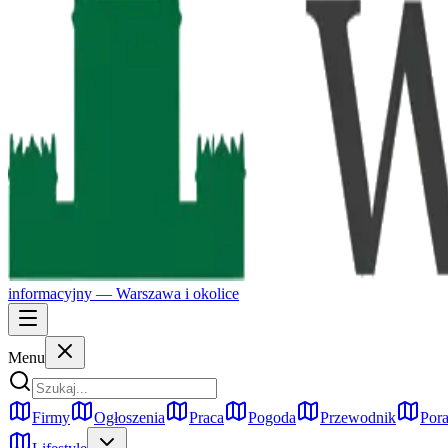
informacyjny —
Warszawa
i okolice
Menu
Firmy
Ogłoszenia
Praca
Pogoda
Przewodnik
Pora