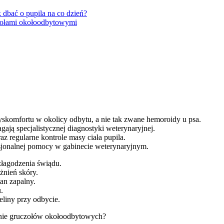
 dbać o pupila na co dzień?
czołami okołoodbytowymi
skomfortu w okolicy odbytu, a nie tak zwane hemoroidy u psa.
ją specjalistycznej diagnostyki weterynaryjnej.
z regularne kontrole masy ciała pupila.
jonalnej pomocy w gabinecie weterynaryjnym.
złagodzenia świądu.
żnień skóry.
an zapalny.
.
eliny przy odbycie.
enie gruczołów okołoodbytowych?