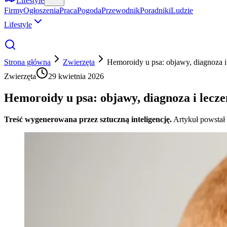
Lifestyle
Firmy
Ogłoszenia
Praca
Pogoda
Przewodnik
Poradniki
Ludzie
Lifestyle
Strona główna
Zwierzęta
Hemoroidy u psa: objawy, diagnoza i
Zwierzęta
29 kwietnia 2026
Hemoroidy u psa: objawy, diagnoza i lecze
Treść wygenerowana przez sztuczną inteligencję.
Artykuł powstał