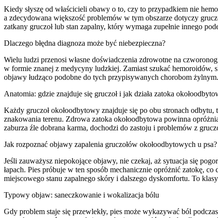
Kiedy słyszę od właścicieli obawy o to, czy to przypadkiem nie hem
a zdecydowana większość problemów w tym obszarze dotyczy gruczołó
zatkany gruczoł lub stan zapalny, który wymaga zupełnie innego pode
Dlaczego błędna diagnoza może być niebezpieczna?
Wielu ludzi przenosi własne doświadczenia zdrowotne na czworonogi, 
w formie znanej z medycyny ludzkiej. Zamiast szukać hemoroidów, sk
objawy łudząco podobne do tych przypisywanych chorobom żylnym. Je
Anatomia: gdzie znajduje się gruczoł i jak działa zatoka okołoodbyt
Każdy gruczoł okołoodbytowy znajduje się po obu stronach odbytu, t
znakowania terenu. Zdrowa zatoka okołoodbytowa powinna opróżniać się
zaburza źle dobrana karma, dochodzi do zastoju i problemów z gru
Jak rozpoznać objawy zapalenia gruczołów okołoodbytowych u psa?
Jeśli zauważysz niepokojące objawy, nie czekaj, aż sytuacja się po
łapach. Pies próbuje w ten sposób mechanicznie opróżnić zatokę, co
miejscowego stanu zapalnego skóry i dalszego dyskomfortu. To klas
Typowy objaw: saneczkowanie i wokalizacja bólu
Gdy problem staje się przewlekły, pies może wykazywać ból podczas si