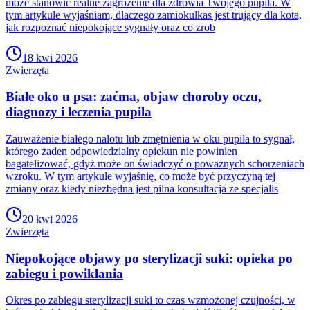
może stanowić realne zagrożenie dla zdrowia Twojego pupila. W
tym artykule wyjaśniam, dlaczego zamiokulkas jest trujący dla kota,
jak rozpoznać niepokojące sygnały oraz co zrob
18 kwi 2026
Zwierzęta
Białe oko u psa: zaćma, objaw choroby oczu,
diagnozy i leczenia pupila
Zauważenie białego nalotu lub zmętnienia w oku pupila to sygnał,
którego żaden odpowiedzialny opiekun nie powinien
bagatelizować, gdyż może on świadczyć o poważnych schorzeniach
wzroku. W tym artykule wyjaśnię, co może być przyczyną tej
zmiany oraz kiedy niezbędna jest pilna konsultacja ze specjalis
20 kwi 2026
Zwierzęta
Niepokojące objawy po sterylizacji suki: opieka po
zabiegu i powikłania
Okres po zabiegu sterylizacji suki to czas wzmożonej czujności, w