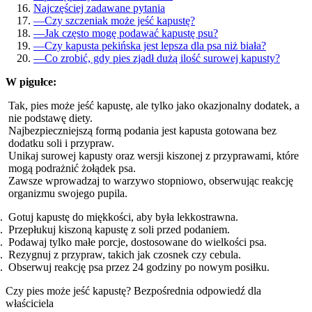
Najczęściej zadawane pytania
—
Czy szczeniak może jeść kapustę?
—
Jak często mogę podawać kapustę psu?
—
Czy kapusta pekińska jest lepsza dla psa niż biała?
—
Co zrobić, gdy pies zjadł dużą ilość surowej kapusty?
W pigułce:
Tak, pies może jeść kapustę, ale tylko jako okazjonalny dodatek, a
nie podstawę diety.
Najbezpieczniejszą formą podania jest kapusta gotowana bez
dodatku soli i przypraw.
Unikaj surowej kapusty oraz wersji kiszonej z przyprawami, które
mogą podrażnić żołądek psa.
Zawsze wprowadzaj to warzywo stopniowo, obserwując reakcję
organizmu swojego pupila.
Gotuj kapustę do miękkości, aby była lekkostrawna.
Przepłukuj kiszoną kapustę z soli przed podaniem.
Podawaj tylko małe porcje, dostosowane do wielkości psa.
Rezygnuj z przypraw, takich jak czosnek czy cebula.
Obserwuj reakcję psa przez 24 godziny po nowym posiłku.
Czy pies może jeść kapustę? Bezpośrednia odpowiedź dla
właściciela