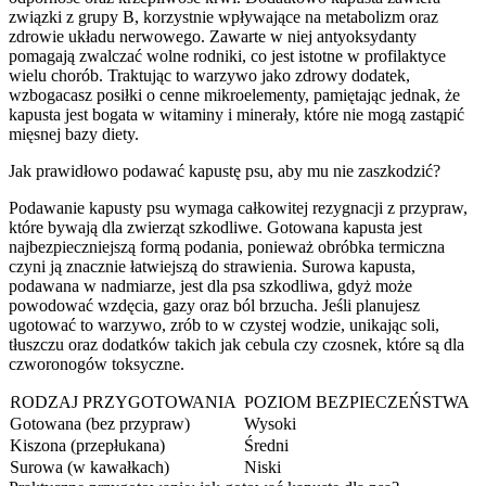
związki z grupy B, korzystnie wpływające na metabolizm oraz
zdrowie układu nerwowego. Zawarte w niej antyoksydanty
pomagają zwalczać wolne rodniki, co jest istotne w profilaktyce
wielu chorób. Traktując to warzywo jako zdrowy dodatek,
wzbogacasz posiłki o cenne mikroelementy, pamiętając jednak, że
kapusta jest bogata w witaminy i minerały, które nie mogą zastąpić
mięsnej bazy diety.
Jak prawidłowo podawać kapustę psu, aby mu nie zaszkodzić?
Podawanie kapusty psu wymaga całkowitej rezygnacji z przypraw,
które bywają dla zwierząt szkodliwe. Gotowana kapusta jest
najbezpieczniejszą formą podania, ponieważ obróbka termiczna
czyni ją znacznie łatwiejszą do strawienia. Surowa kapusta,
podawana w nadmiarze, jest dla psa szkodliwa, gdyż może
powodować wzdęcia, gazy oraz ból brzucha. Jeśli planujesz
ugotować to warzywo, zrób to w czystej wodzie, unikając soli,
tłuszczu oraz dodatków takich jak cebula czy czosnek, które są dla
czworonogów toksyczne.
RODZAJ PRZYGOTOWANIA
POZIOM BEZPIECZEŃSTWA
Gotowana (bez przypraw)
Wysoki
Kiszona (przepłukana)
Średni
Surowa (w kawałkach)
Niski