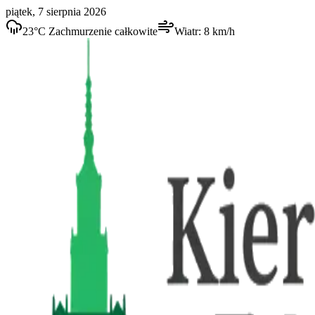
piątek, 7 sierpnia 2026
23
°C
Zachmurzenie całkowite
Wiatr:
8
km/h