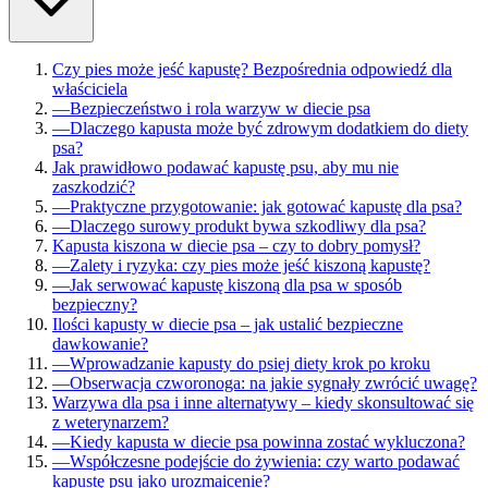
Czy pies może jeść kapustę? Bezpośrednia odpowiedź dla
właściciela
—
Bezpieczeństwo i rola warzyw w diecie psa
—
Dlaczego kapusta może być zdrowym dodatkiem do diety
psa?
Jak prawidłowo podawać kapustę psu, aby mu nie
zaszkodzić?
—
Praktyczne przygotowanie: jak gotować kapustę dla psa?
—
Dlaczego surowy produkt bywa szkodliwy dla psa?
Kapusta kiszona w diecie psa – czy to dobry pomysł?
—
Zalety i ryzyka: czy pies może jeść kiszoną kapustę?
—
Jak serwować kapustę kiszoną dla psa w sposób
bezpieczny?
Ilości kapusty w diecie psa – jak ustalić bezpieczne
dawkowanie?
—
Wprowadzanie kapusty do psiej diety krok po kroku
—
Obserwacja czworonoga: na jakie sygnały zwrócić uwagę?
Warzywa dla psa i inne alternatywy – kiedy skonsultować się
z weterynarzem?
—
Kiedy kapusta w diecie psa powinna zostać wykluczona?
—
Współczesne podejście do żywienia: czy warto podawać
kapustę psu jako urozmaicenie?