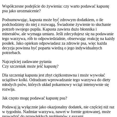
Współczesne podejście do żywienia: czy warto podawać kapustę
psu jako urozmaicenie?
Podsumowując, kapusta może być zdrowym dodatkiem, o ile
podchodzimy do niej z rozwagą. Świadome żywienie to słuchanie
potrzeb swojego pupila. Kapusta zawiera dużo błonnika i
minerałów, ale wymaga umiaru. Jeśli zdecydujesz się na podawanie
tego warzywa, rób to odpowiedzialnie, obserwując reakcję na każdy
posiłek. Jako opiekun odpowiadasz za zdrowie psa, więc każda
decyzja powinna być poparta wiedzą o jego indywidualnych
potrzebach.
Najczęściej zadawane pytania
Czy szczeniak może jeść kapustę?
Dla szczeniąt kapusta jest zbyt ciężkostrawna i może wywołać
uciążliwe kolki. Odradzam wprowadzanie tego warzywa do diety
młodych psów, których układ pokarmowy wciąż intensywnie się
rozwija.
Jak często mogę podawać kapustę psu?
Podawaj ją wyłącznie jako okazjonalny dodatek, nie częściej niż raz
w tygodniu. Nadmiar warzywa, nawet w formie gotowanej, może
prowadzić do przewlekłych problemów z gazami.