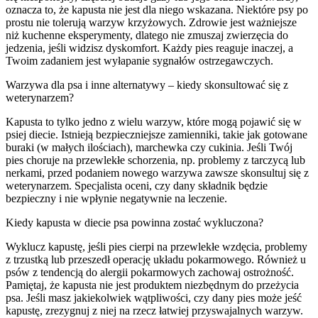
oznacza to, że kapusta nie jest dla niego wskazana. Niektóre psy po
prostu nie tolerują warzyw krzyżowych. Zdrowie jest ważniejsze
niż kuchenne eksperymenty, dlatego nie zmuszaj zwierzęcia do
jedzenia, jeśli widzisz dyskomfort. Każdy pies reaguje inaczej, a
Twoim zadaniem jest wyłapanie sygnałów ostrzegawczych.
Warzywa dla psa i inne alternatywy – kiedy skonsultować się z
weterynarzem?
Kapusta to tylko jedno z wielu warzyw, które mogą pojawić się w
psiej diecie. Istnieją bezpieczniejsze zamienniki, takie jak gotowane
buraki (w małych ilościach), marchewka czy cukinia. Jeśli Twój
pies choruje na przewlekłe schorzenia, np. problemy z tarczycą lub
nerkami, przed podaniem nowego warzywa zawsze skonsultuj się z
weterynarzem. Specjalista oceni, czy dany składnik będzie
bezpieczny i nie wpłynie negatywnie na leczenie.
Kiedy kapusta w diecie psa powinna zostać wykluczona?
Wyklucz kapustę, jeśli pies cierpi na przewlekłe wzdęcia, problemy
z trzustką lub przeszedł operację układu pokarmowego. Również u
psów z tendencją do alergii pokarmowych zachowaj ostrożność.
Pamiętaj, że kapusta nie jest produktem niezbędnym do przeżycia
psa. Jeśli masz jakiekolwiek wątpliwości, czy dany pies może jeść
kapustę, zrezygnuj z niej na rzecz łatwiej przyswajalnych warzyw.