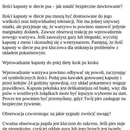
Ilości kapusty w diecie psa – jak ustalić bezpieczne dawkowanie?
Ilości kapusty w diecie psa muszą być dostosowane do jego
wielkości oraz indywidualnej tolerancji. Nie ma jednej sztywnej
miarki, ale przyjmuje się, że warzywo to powinno stanowić jedynie
marginalny dodatek. Zawsze obserwuj reakcję po wprowadzeniu
nowego warzywa. Jeśli zauważysz gazy lub biegunki, wycofaj
kapustę z menu i skonsultuj się z weterynarzem. Pamiętaj, że ilość
kapusty w diecie psa jest kluczowa dla uniknięcia problemów z
układem pokarmowym.
Wprowadzanie kapusty do psiej diety krok po kroku
Wprowadzanie warzywa powinno odbywać się powoli, zaczynając
od symbolicznych ilości. Podaj psu kawałek gotowanej kapusty i
przez kolejne 24 godziny sprawdzaj, czy układ pokarmowy reaguje
prawidłowo. Kapusta pekińska jest delikatniejsza od białej, więc dla
psów o wrażliwych żołądkach może być lepszym wyborem na start.
Proces ten powinien być przemyślany, gdyż Twój pies zasługuje na
bezpieczne żywienie.
Obserwacja czworonoga: na jakie sygnały zwrócić uwagę?
Uważna obserwacja pupila jest kluczem do sukcesu. Jeśli pies staje
się niespokojny, częściej oddaje gazy lub jego brzuch jest twardy,