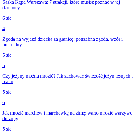
Saska Kępa Warszawa: 7 atrakcji, które musisz poznać w tej
dzielnicy
6 sie
4
Zgoda na wyjazd dziecka za granicę: potrzebna zgoda, wzór i
notarialny
5 sie
5
Czy jeżyny można mrozić? Jak zachować świeżość jeżyn leśnych i
malin
5 sie
6
Jak mrozić marchew i marchewkę na zimę: warto mrozić warzywo
do zupy
5 sie