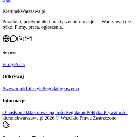
4 sie
KierunekWarszawa.pl
Poradniki, przewodniki i praktyczne informacje — Warszawa i nie
tylko. Firmy, praca, ogłoszenia.
Serwis
Firmy
Praca
Odkrywaj
Przewodnik
Lifestyle
Pogoda
Ogłoszenia
Informacje
O nas
Kontakt
Jak powstają treści
Regulamin
Polityka Prywatności
kierunekwarszawa.pl
2026
©
Wszelkie Prawa Zastrzeżone