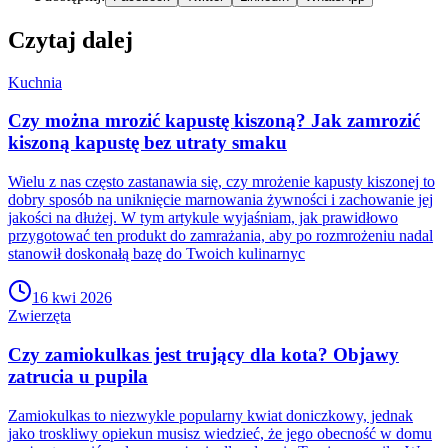
Czytaj dalej
Kuchnia
Czy można mrozić kapustę kiszoną? Jak zamrozić
kiszoną kapustę bez utraty smaku
Wielu z nas często zastanawia się, czy mrożenie kapusty kiszonej to
dobry sposób na uniknięcie marnowania żywności i zachowanie jej
jakości na dłużej. W tym artykule wyjaśniam, jak prawidłowo
przygotować ten produkt do zamrażania, aby po rozmrożeniu nadal
stanowił doskonałą bazę do Twoich kulinarnyc
16 kwi 2026
Zwierzęta
Czy zamiokulkas jest trujący dla kota? Objawy
zatrucia u pupila
Zamiokulkas to niezwykle popularny kwiat doniczkowy, jednak
jako troskliwy opiekun musisz wiedzieć, że jego obecność w domu