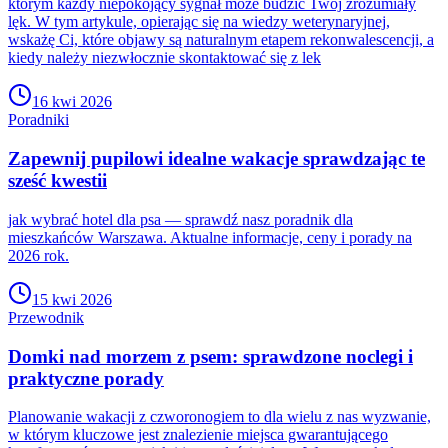
którym każdy niepokojący sygnał może budzić Twój zrozumiały
lęk. W tym artykule, opierając się na wiedzy weterynaryjnej,
wskażę Ci, które objawy są naturalnym etapem rekonwalescencji, a
kiedy należy niezwłocznie skontaktować się z lek
16 kwi 2026
Poradniki
Zapewnij pupilowi idealne wakacje sprawdzając te
sześć kwestii
jak wybrać hotel dla psa — sprawdź nasz poradnik dla
mieszkańców Warszawa. Aktualne informacje, ceny i porady na
2026 rok.
15 kwi 2026
Przewodnik
Domki nad morzem z psem: sprawdzone noclegi i
praktyczne porady
Planowanie wakacji z czworonogiem to dla wielu z nas wyzwanie,
w którym kluczowe jest znalezienie miejsca gwarantującego