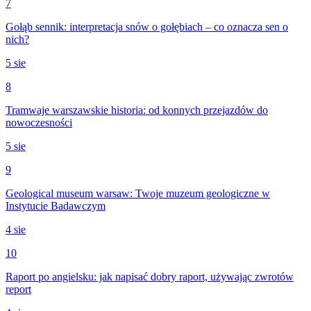
7
Gołąb sennik: interpretacja snów o gołębiach – co oznacza sen o
nich?
5 sie
8
Tramwaje warszawskie historia: od konnych przejazdów do
nowoczesności
5 sie
9
Geological museum warsaw: Twoje muzeum geologiczne w
Instytucie Badawczym
4 sie
10
Raport po angielsku: jak napisać dobry raport, używając zwrotów
report