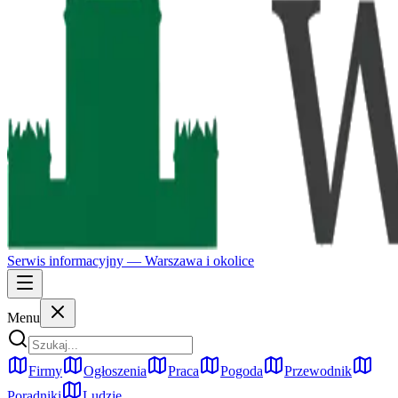
Serwis informacyjny —
Warszawa
i okolice
Menu
Firmy
Ogłoszenia
Praca
Pogoda
Przewodnik
Poradniki
Ludzie