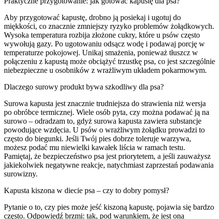
Praktyczne przygotowanie: jak gotować kapustę dla psa?
Aby przygotować kapustę, drobno ją posiekaj i ugotuj do
miękkości, co znacznie zmniejszy ryzyko problemów żołądkowych.
Wysoka temperatura rozbija złożone cukry, które u psów często
wywołują gazy. Po ugotowaniu odsącz wodę i podawaj porcję w
temperaturze pokojowej. Unikaj smażenia, ponieważ tłuszcz w
połączeniu z kapustą może obciążyć trzustkę psa, co jest szczególnie
niebezpieczne u osobników z wrażliwym układem pokarmowym.
Dlaczego surowy produkt bywa szkodliwy dla psa?
Surowa kapusta jest znacznie trudniejsza do strawienia niż wersja
po obróbce termicznej. Wiele osób pyta, czy można podawać ją na
surowo – odradzam to, gdyż surowa kapusta zawiera substancje
powodujące wzdęcia. U psów o wrażliwym żołądku prowadzi to
często do biegunki. Jeśli Twój pies dobrze toleruje warzywa,
możesz podać mu niewielki kawałek liścia w ramach testu.
Pamiętaj, że bezpieczeństwo psa jest priorytetem, a jeśli zauważysz
jakiekolwiek negatywne reakcje, natychmiast zaprzestań podawania
surowizny.
Kapusta kiszona w diecie psa – czy to dobry pomysł?
Pytanie o to, czy pies może jeść kiszoną kapustę, pojawia się bardzo
często. Odpowiedź brzmi: tak, pod warunkiem, że jest ona