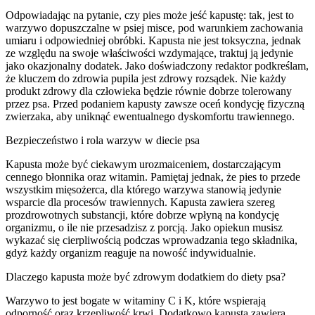
Odpowiadając na pytanie, czy pies może jeść kapustę: tak, jest to
warzywo dopuszczalne w psiej misce, pod warunkiem zachowania
umiaru i odpowiedniej obróbki. Kapusta nie jest toksyczna, jednak
ze względu na swoje właściwości wzdymające, traktuj ją jedynie
jako okazjonalny dodatek. Jako doświadczony redaktor podkreślam,
że kluczem do zdrowia pupila jest zdrowy rozsądek. Nie każdy
produkt zdrowy dla człowieka będzie równie dobrze tolerowany
przez psa. Przed podaniem kapusty zawsze oceń kondycję fizyczną
zwierzaka, aby uniknąć ewentualnego dyskomfortu trawiennego.
Bezpieczeństwo i rola warzyw w diecie psa
Kapusta może być ciekawym urozmaiceniem, dostarczającym
cennego błonnika oraz witamin. Pamiętaj jednak, że pies to przede
wszystkim mięsożerca, dla którego warzywa stanowią jedynie
wsparcie dla procesów trawiennych. Kapusta zawiera szereg
prozdrowotnych substancji, które dobrze wpłyną na kondycję
organizmu, o ile nie przesadzisz z porcją. Jako opiekun musisz
wykazać się cierpliwością podczas wprowadzania tego składnika,
gdyż każdy organizm reaguje na nowość indywidualnie.
Dlaczego kapusta może być zdrowym dodatkiem do diety psa?
Warzywo to jest bogate w witaminy C i K, które wspierają
odporność oraz krzepliwość krwi. Dodatkowo kapusta zawiera