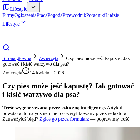
Lifestyle
Firmy
Ogłoszenia
Praca
Pogoda
Przewodnik
Poradniki
Ludzie
Lifestyle
Strona główna
Zwierzęta
Czy pies może jeść kapustę? Jak
gotować i kisić warzywo dla psa?
Zwierzęta
14 kwietnia 2026
Czy pies może jeść kapustę? Jak gotować
i kisić warzywo dla psa?
Treść wygenerowana przez sztuczną inteligencję.
Artykuł
powstał automatycznie i nie był weryfikowany przez redaktora.
Zauważyłeś błąd?
Zgłoś go przez formularz
— poprawimy treść.