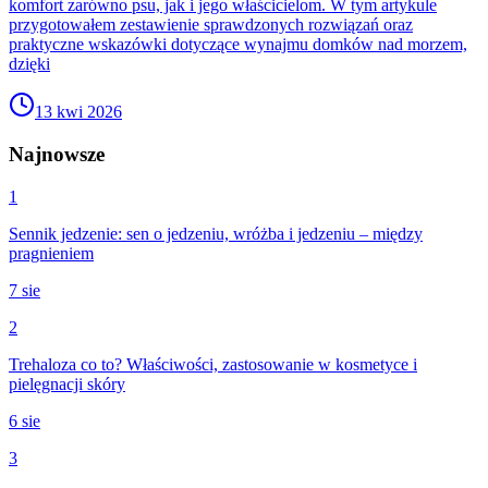
komfort zarówno psu, jak i jego właścicielom. W tym artykule
przygotowałem zestawienie sprawdzonych rozwiązań oraz
praktyczne wskazówki dotyczące wynajmu domków nad morzem,
dzięki
13 kwi 2026
Najnowsze
1
Sennik jedzenie: sen o jedzeniu, wróżba i jedzeniu – między
pragnieniem
7 sie
2
Trehaloza co to? Właściwości, zastosowanie w kosmetyce i
pielęgnacji skóry
6 sie
3