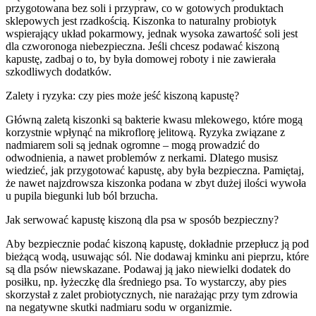
przygotowana bez soli i przypraw, co w gotowych produktach
sklepowych jest rzadkością. Kiszonka to naturalny probiotyk
wspierający układ pokarmowy, jednak wysoka zawartość soli jest
dla czworonoga niebezpieczna. Jeśli chcesz podawać kiszoną
kapustę, zadbaj o to, by była domowej roboty i nie zawierała
szkodliwych dodatków.
Zalety i ryzyka: czy pies może jeść kiszoną kapustę?
Główną zaletą kiszonki są bakterie kwasu mlekowego, które mogą
korzystnie wpłynąć na mikroflorę jelitową. Ryzyka związane z
nadmiarem soli są jednak ogromne – mogą prowadzić do
odwodnienia, a nawet problemów z nerkami. Dlatego musisz
wiedzieć, jak przygotować kapustę, aby była bezpieczna. Pamiętaj,
że nawet najzdrowsza kiszonka podana w zbyt dużej ilości wywoła
u pupila biegunki lub ból brzucha.
Jak serwować kapustę kiszoną dla psa w sposób bezpieczny?
Aby bezpiecznie podać kiszoną kapustę, dokładnie przepłucz ją pod
bieżącą wodą, usuwając sól. Nie dodawaj kminku ani pieprzu, które
są dla psów niewskazane. Podawaj ją jako niewielki dodatek do
posiłku, np. łyżeczkę dla średniego psa. To wystarczy, aby pies
skorzystał z zalet probiotycznych, nie narażając przy tym zdrowia
na negatywne skutki nadmiaru sodu w organizmie.