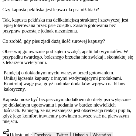
Czy kapusta pekińska jest lepsza dla psa niż biała?
Tak, kapusta pekińska ma delikatniejszą strukturę i zazwyczaj jest
lepiej tolerowana przez psie żołądki. Zasada gotowania bez
przypraw pozostaje jednak niezmienna.
Co zrobić, gdy pies zjadł dużą ilość surowej kapusty?
Obserwuj go uważnie pod kątem wzdęć, apatii lub wymiotów. W
przypadku twardego, bolesnego brzucha nie zwlekaj i skontaktuj się
z lekarzem weterynarii.
Pamiętaj o dokładnym myciu warzyw przed gotowaniem.
Unikaj łączenia kapusty z innymi wzdymającymi produktami.
Kontroluj wagę psa, gdyż nadmiar dodatków wpływa na bilans
kaloryczny.
Kapusta może być bezpiecznym dodatkiem do diety psa wyłącznie
po dokładnym ugotowaniu i podaniu w bardzo niewielkich
ilościach. Pamiętaj, że najważniejsza jest obserwacja reakcji pupila,
gdyż jego komfort trawienny powinien zawsze stać na pierwszym
miejscu.
Udostępnij:
Facebook
Twitter
LinkedIn
WhatsApp