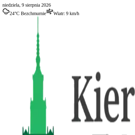
niedziela, 9 sierpnia 2026
24
°C
Bezchmurnie
Wiatr:
9
km/h