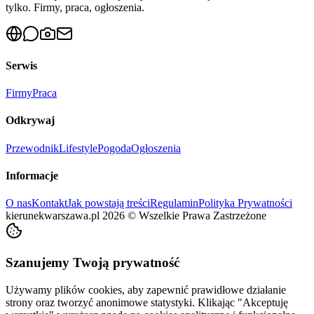
tylko. Firmy, praca, ogłoszenia.
Serwis
Firmy
Praca
Odkrywaj
Przewodnik
Lifestyle
Pogoda
Ogłoszenia
Informacje
O nas
Kontakt
Jak powstają treści
Regulamin
Polityka Prywatności
kierunekwarszawa.pl
2026
©
Wszelkie Prawa Zastrzeżone
Szanujemy Twoją prywatność
Używamy plików cookies, aby zapewnić prawidłowe działanie
strony oraz tworzyć anonimowe statystyki. Klikając "Akceptuję