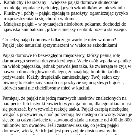
Karaluchy i karaczany – większe pająki domowe skutecznie
redukują populację tych biegających szkodników w mieszkaniu.
Pluskwy i pchły – pająki zjadają te pasożyty, ograniczając ryzyko
rozprzestrzeniania się chorób w domu.
Mniejsze pająki – w sytuacjach niedoboru pokarmu dochodzi do
zjawiska kanibalizmu, gdzie silniejszy osobnik pożera słabszego.
Co jedzą pająki domowe i dlaczego warto je mieć w domu?
Pająki jako naturalni sprzymierzeni w walce ze szkodnikami
Pająki domowe to bezwzględni mięsożercy, którzy pełnią rolę
darmowego serwisu dezynsekcyjnego. Wiele osób wpada w panikę
na widok pajęczaka, jednak prawda jest taka, że zwierzęta te żyją w
naszych domach głównie dlatego, że znajdują tu obfite źródło
pożywienia. Każdy drapieżnik zamieszkujący Twój salon czy
piwnicę to skuteczny sposób na pozbycie się uciążliwych gości,
których sami nie chcielibyśmy mieć w kuchni.
Pamiętaj, że pająki nie jedzą martwych insektów znalezionych na
parapecie. Ich instynkt łowiecki wymaga ruchu, dlatego ofiara musi
się poruszać, by wyzwolić reakcję ataku. Pająki czerpią niezbędną
wilgoć z pożywienia, choć potrzebują też dostępu do wody. Szacuje
się, że na całym świecie te stawonogi zjadają rocznie od 400 do 800
milionów ton owadów. Jeśli zastanawiasz się, co jedzą pająki
domowe, wiedz, że ich jad jest precyzyjnie dostosowany do