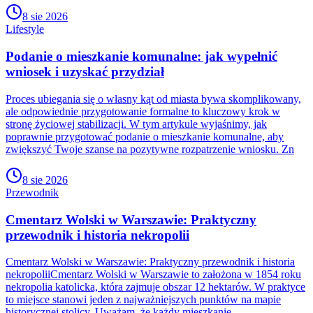
8 sie 2026
Lifestyle
Podanie o mieszkanie komunalne: jak wypełnić
wniosek i uzyskać przydział
Proces ubiegania się o własny kąt od miasta bywa skomplikowany,
ale odpowiednie przygotowanie formalne to kluczowy krok w
stronę życiowej stabilizacji. W tym artykule wyjaśnimy, jak
poprawnie przygotować podanie o mieszkanie komunalne, aby
zwiększyć Twoje szanse na pozytywne rozpatrzenie wniosku. Zn
8 sie 2026
Przewodnik
Cmentarz Wolski w Warszawie: Praktyczny
przewodnik i historia nekropolii
Cmentarz Wolski w Warszawie: Praktyczny przewodnik i historia
nekropoliiCmentarz Wolski w Warszawie to założona w 1854 roku
nekropolia katolicka, która zajmuje obszar 12 hektarów. W praktyce
to miejsce stanowi jeden z najważniejszych punktów na mapie
historycznej stolicy. Uważam, że każdy mieszkanie