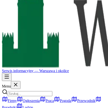
Serwis informacyjny —
Warszawa
i okolice
Menu
Firmy
Ogłoszenia
Praca
Pogoda
Przewodnik
Poradniki
Ludzie