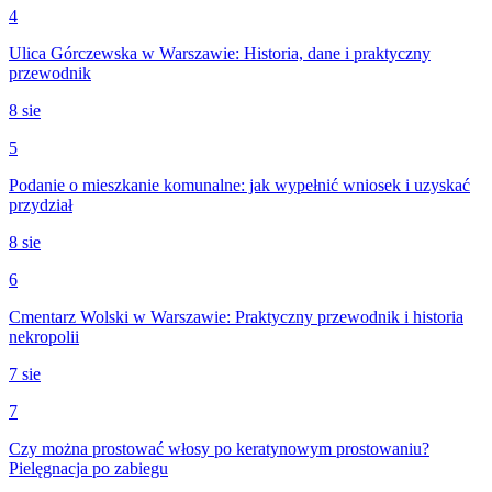
4
Ulica Górczewska w Warszawie: Historia, dane i praktyczny
przewodnik
8 sie
5
Podanie o mieszkanie komunalne: jak wypełnić wniosek i uzyskać
przydział
8 sie
6
Cmentarz Wolski w Warszawie: Praktyczny przewodnik i historia
nekropolii
7 sie
7
Czy można prostować włosy po keratynowym prostowaniu?
Pielęgnacja po zabiegu