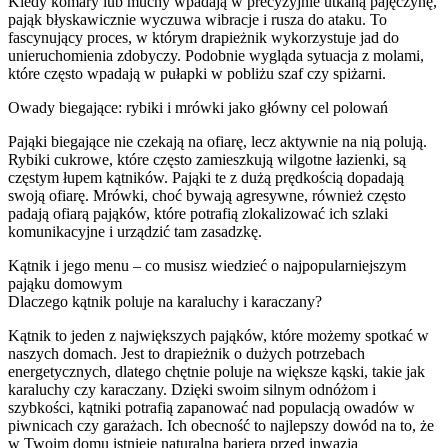
Kiedy komary lub muchy wpadają w precyzyjnie utkaną pajęczynę,
pająk błyskawicznie wyczuwa wibracje i rusza do ataku. To
fascynujący proces, w którym drapieżnik wykorzystuje jad do
unieruchomienia zdobyczy. Podobnie wygląda sytuacja z molami,
które często wpadają w pułapki w pobliżu szaf czy spiżarni.
Owady biegające: rybiki i mrówki jako główny cel polowań
Pająki biegające nie czekają na ofiarę, lecz aktywnie na nią polują.
Rybiki cukrowe, które często zamieszkują wilgotne łazienki, są
częstym łupem kątników. Pająki te z dużą prędkością dopadają
swoją ofiarę. Mrówki, choć bywają agresywne, również często
padają ofiarą pająków, które potrafią zlokalizować ich szlaki
komunikacyjne i urządzić tam zasadzkę.
Kątnik i jego menu – co musisz wiedzieć o najpopularniejszym
pająku domowym
Dlaczego kątnik poluje na karaluchy i karaczany?
Kątnik to jeden z największych pająków, które możemy spotkać w
naszych domach. Jest to drapieżnik o dużych potrzebach
energetycznych, dlatego chętnie poluje na większe kąski, takie jak
karaluchy czy karaczany. Dzięki swoim silnym odnóżom i
szybkości, kątniki potrafią zapanować nad populacją owadów w
piwnicach czy garażach. Ich obecność to najlepszy dowód na to, że
w Twoim domu istnieje naturalna bariera przed inwazją