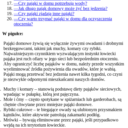
—
Czy pająki w domu potrzebują wody?
—
Jak długo pająk domowy może żyć bez jedzenia?
—
Czy pająki zjadają inne pająki?
—
Czy warto trzymać pająki w domu dla oczyszczenia
otoczenia?
W pigułce:
Pająki domowe żywią się wyłącznie żywymi owadami i drobnymi
bezkręgowcami, takimi jak muchy, komary czy rybiki.
Najważniejszym czynnikiem wyzwalającym instynkt łowiecki
pająka jest ruch ofiary w jego sieci lub bezpośrednim otoczeniu.
Aby ograniczyć liczbę pająków w domu, należy przede wszystkim
wyeliminować źródła pożywienia dla owadów, które je wabią.
Pająki mogą przetrwać bez jedzenia nawet kilka tygodni, co czyni
je niezwykle odpornymi mieszkańcami naszych domów.
Muchy i komary – stanowią podstawę diety pająków sieciowych,
wpadając w pułapkę, którą jest pajęczyna.
Mole i ćmy – często spotykane w spiżarniach lub garderobach, są
chętnie chwytane przez mniejsze pająki domowe.
Rybiki cukrowe – te biegające owady są ulubionym przysmakiem
kątników, które aktywnie patrolują zakamarki podłóg.
Mrówki – bywają eliminowane przez pająki, jeśli przypadkowo
wejdą na ich terytorium łowieckie.