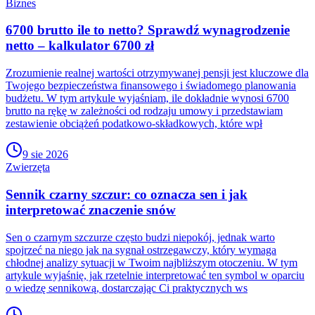
Biznes
6700 brutto ile to netto? Sprawdź wynagrodzenie
netto – kalkulator 6700 zł
Zrozumienie realnej wartości otrzymywanej pensji jest kluczowe dla
Twojego bezpieczeństwa finansowego i świadomego planowania
budżetu. W tym artykule wyjaśniam, ile dokładnie wynosi 6700
brutto na rękę w zależności od rodzaju umowy i przedstawiam
zestawienie obciążeń podatkowo-składkowych, które wpł
9 sie 2026
Zwierzęta
Sennik czarny szczur: co oznacza sen i jak
interpretować znaczenie snów
Sen o czarnym szczurze często budzi niepokój, jednak warto
spojrzeć na niego jak na sygnał ostrzegawczy, który wymaga
chłodnej analizy sytuacji w Twoim najbliższym otoczeniu. W tym
artykule wyjaśnię, jak rzetelnie interpretować ten symbol w oparciu
o wiedzę sennikową, dostarczając Ci praktycznych ws