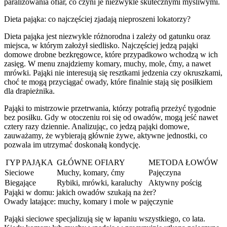
paraliżowania ofiar, co czyni je niezwykle skutecznymi myśliwymi.
Dieta pająka: co najczęściej zjadają nieproszeni lokatorzy?
Dieta pająka jest niezwykle różnorodna i zależy od gatunku oraz
miejsca, w którym założył siedlisko. Najczęściej jedzą pająki
domowe drobne bezkręgowce, które przypadkowo wchodzą w ich
zasięg. W menu znajdziemy komary, muchy, mole, ćmy, a nawet
mrówki. Pająki nie interesują się resztkami jedzenia czy okruszkami,
choć te mogą przyciągać owady, które finalnie stają się posiłkiem
dla drapieżnika.
Pająki to mistrzowie przetrwania, którzy potrafią przeżyć tygodnie
bez posiłku. Gdy w otoczeniu roi się od owadów, mogą jeść nawet
cztery razy dziennie. Analizując, co jedzą pająki domowe,
zauważamy, że wybierają głównie żywe, aktywne jednostki, co
pozwala im utrzymać doskonałą kondycję.
TYP PAJĄKA
GŁÓWNE OFIARY
METODA ŁOWÓW
Sieciowe
Muchy, komary, ćmy
Pajęczyna
Biegające
Rybiki, mrówki, karaluchy
Aktywny pościg
Pająki w domu: jakich owadów szukają na żer?
Owady latające: muchy, komary i mole w pajęczynie
Pająki sieciowe specjalizują się w łapaniu wszystkiego, co lata.