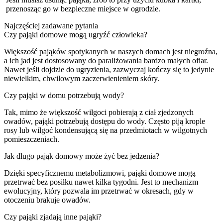
przenosząc go w bezpieczne miejsce w ogrodzie.
Najczęściej zadawane pytania
Czy pająki domowe mogą ugryźć człowieka?
Większość pająków spotykanych w naszych domach jest niegroźna,
a ich jad jest dostosowany do paraliżowania bardzo małych ofiar.
Nawet jeśli dojdzie do ugryzienia, zazwyczaj kończy się to jedynie
niewielkim, chwilowym zaczerwienieniem skóry.
Czy pająki w domu potrzebują wody?
Tak, mimo że większość wilgoci pobierają z ciał zjedzonych
owadów, pająki potrzebują dostępu do wody. Często piją krople
rosy lub wilgoć kondensującą się na przedmiotach w wilgotnych
pomieszczeniach.
Jak długo pająk domowy może żyć bez jedzenia?
Dzięki specyficznemu metabolizmowi, pająki domowe mogą
przetrwać bez posiłku nawet kilka tygodni. Jest to mechanizm
ewolucyjny, który pozwala im przetrwać w okresach, gdy w
otoczeniu brakuje owadów.
Czy pająki zjadają inne pająki?