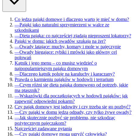
Co jedzą pająki domowe i dlaczego warto je mieć w domu?
—
Pająki jako naturalni sprzymierzeni w walce ze
szkodnikami
—
Dieta pająka: co najczęściej zjadają nieproszeni lokatorzy?
Pająki w domu: jakich owadów szukają na żer?
—
Owady latające: muchy, komary i mole w pajęczynie
—
Owady biegające: rybiki i mrówki jako główny cel
polowań
Kątnik i jego menu – co musisz wiedzieć o
najpopularniejszym pająku domowym
—
Dlaczego kątnik poluje na karaluchy i karaczany?
Prawda o karmieniu pająków w hodowli i terrarium
—
Czym różni się dieta pająka domowego od potrzeb, jakie
ma ptasznik?
—
Wskazówki dla początkujących w hodowli pająków: jak
zapewnić odpowiedni pokarm?
Czy pająk domowy jest jadowity i czy trzeba się go pozbyć?
—
Czy pająki w domu jedzą odpady, czy tylko żywe owady?
—
Jak skutecznie pozbyć się problemu, nie szkodząc
pożytecznym pajęczakom?
Najczęściej zadawane pytania
—
Czy pająki domowe mogą ugryźć człowieka?