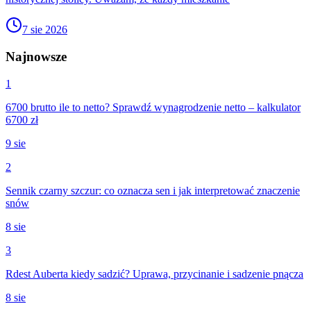
7 sie 2026
Najnowsze
1
6700 brutto ile to netto? Sprawdź wynagrodzenie netto – kalkulator
6700 zł
9 sie
2
Sennik czarny szczur: co oznacza sen i jak interpretować znaczenie
snów
8 sie
3
Rdest Auberta kiedy sadzić? Uprawa, przycinanie i sadzenie pnącza
8 sie