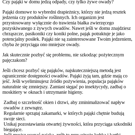
Czy pająki w domu jedzą odpady, czy tylko żywe owady?
Pająki domowe to wybredni drapieżnicy, którzy nie jedzą resztek
jedzenia czy produktów roślinnych. Ich organizm jest
przystosowany wyłącznie do trawienia białka zwierzęcego
pozyskiwanego z żywych owadów. Nawet jeśli w domu znajdziesz
chrząszcze, pasikoniki czy koniki polne, pająk potraktuje je jako
potencjalny posiłek. Pająki nie są zainteresowane Twoim jedzeniem,
chyba że przyciąga ono mniejsze owady.
Jak skutecznie pozbyć się problemu, nie szkodząc pożytecznym
pajęczakom?
Jeśli chcesz pozbyć się pająków, najskuteczniejszą metodą jest
ograniczenie dostępności owadów. Pająki żyją tam, gdzie mają co
jeść. Jeśli wyeliminujesz źródło pożywienia, populacja pająków
naturalnie się zmniejszy. Zamiast sięgać po insektycydy, zadbaj o
moskitiery w oknach i utrzymanie higieny.
Zadbaj o szczelność okien i drzwi, aby zminimalizować napływ
owadów z zewnątrz.
Regularnie sprzątaj zakamarki, w których pająki chętnie budują
swoje sieci.
Unikaj pozostawiania otwartej żywności, która przyciąga szkodniki
biegające.
Jeśli musisz usunąć pająka, zrób to przy użyciu kubka i kartki,