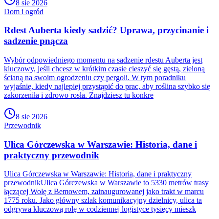
8 sie 2026
Dom i ogród
Rdest Auberta kiedy sadzić? Uprawa, przycinanie i
sadzenie pnącza
Wybór odpowiedniego momentu na sadzenie rdestu Auberta jest
kluczowy, jeśli chcesz w krótkim czasie cieszyć się gęstą, zieloną
ścianą na swoim ogrodzeniu czy pergoli. W tym poradniku
wyjaśnię, kiedy najlepiej przystąpić do prac, aby roślina szybko się
zakorzeniła i zdrowo rosła. Znajdziesz tu konkre
8 sie 2026
Przewodnik
Ulica Górczewska w Warszawie: Historia, dane i
praktyczny przewodnik
Ulica Górczewska w Warszawie: Historia, dane i praktyczny
przewodnikUlica Górczewska w Warszawie to 5330 metrów trasy
łączącej Wolę z Bemowem, zainaugurowanej jako trakt w marcu
1775 roku. Jako główny szlak komunikacyjny dzielnicy, ulica ta
odgrywa kluczową rolę w codziennej logistyce tysięcy mieszk