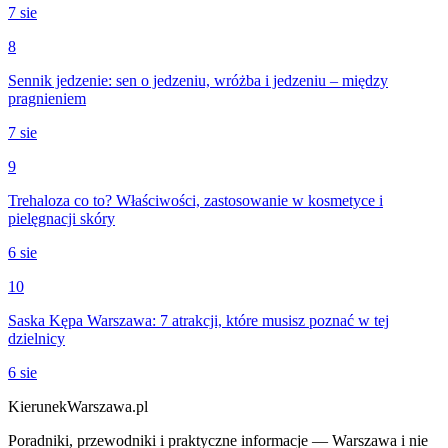
7 sie
8
Sennik jedzenie: sen o jedzeniu, wróżba i jedzeniu – między
pragnieniem
7 sie
9
Trehaloza co to? Właściwości, zastosowanie w kosmetyce i
pielęgnacji skóry
6 sie
10
Saska Kępa Warszawa: 7 atrakcji, które musisz poznać w tej
dzielnicy
6 sie
KierunekWarszawa.pl
Poradniki, przewodniki i praktyczne informacje — Warszawa i nie