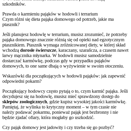
szkodników.
Prawda o karmieniu pająków w hodowli i terrarium
Czym różni się dieta pająka domowego od potrzeb, jakie ma
ptasznik?
Jeśli planujesz hodowlę w terrarium, musisz zrozumieć, że potrzeby
pająka domowego znacznie różnią się od opieki nad egzotycznym
ptasznikiem. Ptasznik wymaga zróżnicowanej diety, w której skład
wchodzą
dorosłe świerszcze
, karaczany, szarańcza, a czasem nawet
larwy mącznika młynarka. W hodowli musisz samodzielnie
dostarczać karmówkę, podczas gdy w przypadku pająków
domowych, to one same dbają o wyżywienie w swoim otoczeniu.
Wskazówki dla początkujących w hodowli pająków: jak zapewnić
odpowiedni pokarm?
Początkujący hodowcy często pytają o to, czym karmić pająka. Jeśli
decydujesz się na hodowlę, musisz mieć sprawdzony dostęp do
sklepów zoologicznych
, gdzie kupisz wysokiej jakości karmówkę.
Pamiętaj, że wylinka to krytyczny moment – w tym czasie nie
należy podawać pokarmu, ponieważ pająk jest bezbronny i nie
będzie zjadać ofiary, która mogłaby go uszkodzić.
Czy pająk domowy jest jadowity i czy trzeba się go pozbyć?