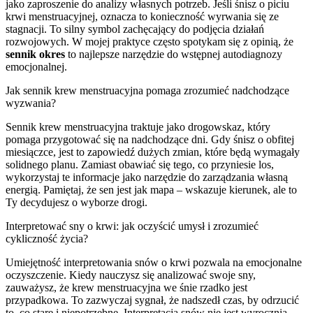
jako zaproszenie do analizy własnych potrzeb. Jeśli śnisz o piciu
krwi menstruacyjnej, oznacza to konieczność wyrwania się ze
stagnacji. To silny symbol zachęcający do podjęcia działań
rozwojowych. W mojej praktyce często spotykam się z opinią, że
sennik okres
to najlepsze narzędzie do wstępnej autodiagnozy
emocjonalnej.
Jak sennik krew menstruacyjna pomaga zrozumieć nadchodzące
wyzwania?
Sennik krew menstruacyjna traktuje jako drogowskaz, który
pomaga przygotować się na nadchodzące dni. Gdy śnisz o obfitej
miesiączce, jest to zapowiedź dużych zmian, które będą wymagały
solidnego planu. Zamiast obawiać się tego, co przyniesie los,
wykorzystaj te informacje jako narzędzie do zarządzania własną
energią. Pamiętaj, że sen jest jak mapa – wskazuje kierunek, ale to
Ty decydujesz o wyborze drogi.
Interpretować sny o krwi: jak oczyścić umysł i zrozumieć
cykliczność życia?
Umiejętność interpretowania snów o krwi pozwala na emocjonalne
oczyszczenie. Kiedy nauczysz się analizować swoje sny,
zauważysz, że krew menstruacyjna we śnie rzadko jest
przypadkowa. To zazwyczaj sygnał, że nadszedł czas, by odrzucić
to, co stare i niepotrzebne. Interpretacja snów nie jest wyrocznią,