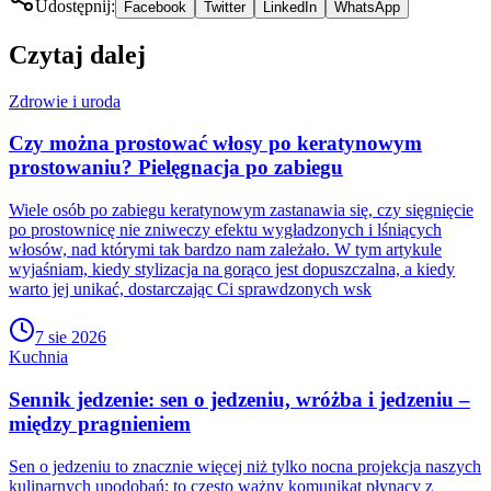
Udostępnij:
Facebook
Twitter
LinkedIn
WhatsApp
Czytaj dalej
Zdrowie i uroda
Czy można prostować włosy po keratynowym
prostowaniu? Pielęgnacja po zabiegu
Wiele osób po zabiegu keratynowym zastanawia się, czy sięgnięcie
po prostownicę nie zniweczy efektu wygładzonych i lśniących
włosów, nad którymi tak bardzo nam zależało. W tym artykule
wyjaśniam, kiedy stylizacja na gorąco jest dopuszczalna, a kiedy
warto jej unikać, dostarczając Ci sprawdzonych wsk
7 sie 2026
Kuchnia
Sennik jedzenie: sen o jedzeniu, wróżba i jedzeniu –
między pragnieniem
Sen o jedzeniu to znacznie więcej niż tylko nocna projekcja naszych
kulinarnych upodobań; to często ważny komunikat płynący z