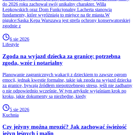
do 2026 roku zachował swój unikalny charakter. Willa
Łepkowskich oraz Dom Funkcjonalny Lacherta stanowią
fundamenty, które wyróżniają to miejsce na tle miasta.W
pigułce:Saska Kępa Warszawa jest strefą ochrony konserwatorskiej
zgodnie z
6 sie 2026
Lifestyle
Zgoda na wyjazd dziecka za granicę: potrzebna
zgoda, wzór i notarialny
Planowanie zagranicznych wakacji z dzieckiem to zawsze ogrom
emocji, jednak kwestie formalne, takie jak zgoda na wyjazd dziecka
za granicę, bywają źródłem niepotrzebnego stresu, jeśli nie zadbamy
o nie odpowiednio wcześnie. W tym artykule wyjaśniam krok po
kroku, jakie dokumenty są niezbędne, kiedy
5 sie 2026
Kuchnia
Czy jeżyny można mrozić? Jak zachować świeżość
jeżyn leśnych i malin