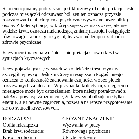
Stan emocjonalny podczas snu jest kluczowy dla interpretacji. Jeśli
podczas miesiączki odczuwasz ból, sen ten oznacza przyszłe
rozczarowania lub cierpienia psychiczne wywołane przez bliską
osobę. Z kolei sytuacja, w której czujesz, że masz okres, ale nie
widzisz krwi, oznacza nadchodzącą zmianę nastroju i osiągnięcie
równowagi. Takie sny to sygnał, by zwolnić tempo i zadbać o
zdrowie psychiczne.
Krew menstruacyjna we śnie – interpretacja snów o krwi w
sytuacjach kryzysowych
Krew pojawiająca się w snach w kontekście stresu wymaga
szczególnej uwagi. Jeśli śni Ci się miesiączka u kogoś innego,
oznacza to konieczność zachowania czujności wobec plotek
rozsiewanych za plecami. W przypadku kobiety ciężarnej, sen o
miesiączce może być ostrzeżeniem, które należy potraktować z
należytą powagą. Zrozumienie, że krew symbolizuje nie tylko
energię, ale i pewne zagrożenia, pozwala na lepsze przygotowanie
się do sytuacji kryzysowych.
RODZAJ SNU
GŁÓWNE ZNACZENIE
Obfita miesiączka
Wyzwania w pracy
Brak krwi (odczucie)
Równowaga psychiczna
Krew na ubraniu
Ukryte problemy