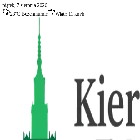
piątek, 7 sierpnia 2026
23
°C
Bezchmurnie
Wiatr:
11
km/h