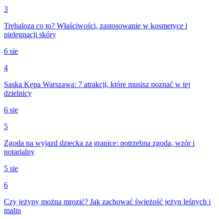
3
Trehaloza co to? Właściwości, zastosowanie w kosmetyce i
pielęgnacji skóry
6 sie
4
Saska Kępa Warszawa: 7 atrakcji, które musisz poznać w tej
dzielnicy
6 sie
5
Zgoda na wyjazd dziecka za granicę: potrzebna zgoda, wzór i
notarialny
5 sie
6
Czy jeżyny można mrozić? Jak zachować świeżość jeżyn leśnych i
malin