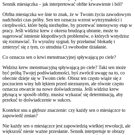
Sennik miesiączka – jak interpretować obfite krwawienie i ból?
Obfita miesiączka we śnie to znak, że w Twoim życiu zawodowym
nadchodzi czas próby. Sen ten oznacza wzrost wytrzymałości i
cierpliwości, które będą niezbędne, by przetrwać intensywny etap w
pracy. Jeśli widzisz krew z okresu brudzącą ubranie, może to
sugerować istnienie kłopotliwych problemów, o których wstydzisz
się rozmawiać. To wyraźny sygnał, by przełamać blokadę i
zmierzyć się z tym, co utrudnia Ci swobodne działanie.
Co oznacza sen o krwi menstruacyjnej spływającą po ciele?
Widzisz krew menstruacyjną spływającą po ciele? Taki sen może
być próbą Twojej podświadomości, byś zwrócił uwagę na to, co
obecnie dzieje się w Twoim ciele. Obraz ten często wiąże się z
poczuciem winy lub lękiem przed nieznanym, ale równie często
oznacza otwarcie na nowe doświadczenia. Jeśli widzisz krew
płynącą w sposób obfity, musisz wykazać się determinacją, aby
przekuć to doświadczenie w sukces.
Kontekst snu a głębsze znaczenie: czy każdy sen o miesiączce to
zapowiedź zmian?
Nie każdy sen o miesiączce jest zapowiedzią wielkiej rewolucji, ale
większość niesie ważne przesłanie. Sennik interpretuje te obrazy