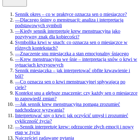
Sennik okres – co w praktyce oznacza sen o miesiączce?
—
Dlaczego śnimy o menstruacji: analiza i interpretacja
podstawowych symboli
—
Kiedy sennik interpretuje krew menstruacyjną jako
pozytywny znak dla kobiecości?
Symbolika krwi w snach: co oznacza sen o miesiączce w
różnych kontekstach?
—
Znaczenie snu miesiączka a stan emocjonalny śniącego
—
Krew menstruacyjna we śnie – interpretacja snów o krwi w
sytuacjach kryzysowych
Sennik miesiączka – jak interpretować obfite krwawienie i
ból?
—
Co oznacza sen o krwi menstruacyjnej spływającą po
ciele?
Kontekst snu a głębsze znaczenie: czy każdy sen o miesiączce
to zapowiedź zmian?
—
Jak sennik krew menstruacyjna pomaga zrozumieć
nadchodzące wyzwania?
Interpretować sny o krwi: jak oczyścić umysł i zrozumieć
cykliczność życia?
—
Sennik interpretuje krew: odrzucenie złych emocji i nowy
etap w życiu
Najczęściej zadawane pytania