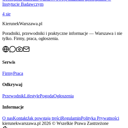
Instytucie Badawczym
4 sie
KierunekWarszawa.pl
Poradniki, przewodniki i praktyczne informacje — Warszawa i nie
tylko. Firmy, praca, ogłoszenia.
Serwis
Firmy
Praca
Odkrywaj
Przewodnik
Lifestyle
Pogoda
Ogłoszenia
Informacje
O nas
Kontakt
Jak powstają treści
Regulamin
Polityka Prywatności
kierunekwarszawa.pl
2026
©
Wszelkie Prawa Zastrzeżone