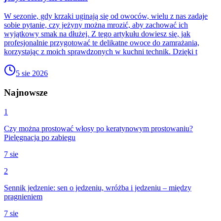
W sezonie, gdy krzaki uginają się od owoców, wielu z nas zadaje
sobie pytanie, czy jeżyny można mrozić, aby zachować ich
wyjątkowy smak na dłużej. Z tego artykułu dowiesz się, jak
profesjonalnie przygotować te delikatne owoce do zamrażania,
korzystając z moich sprawdzonych w kuchni technik. Dzięki t
5 sie 2026
Najnowsze
1
Czy można prostować włosy po keratynowym prostowaniu?
Pielęgnacja po zabiegu
7 sie
2
Sennik jedzenie: sen o jedzeniu, wróżba i jedzeniu – między
pragnieniem
7 sie