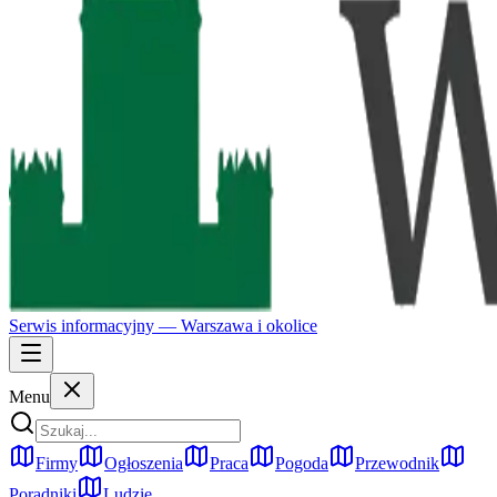
Serwis informacyjny —
Warszawa
i okolice
Menu
Firmy
Ogłoszenia
Praca
Pogoda
Przewodnik
Poradniki
Ludzie