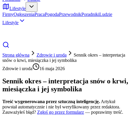
Lifestyle
Firmy
Ogłoszenia
Praca
Pogoda
Przewodnik
Poradniki
Ludzie
Lifestyle
Strona główna
Zdrowie i uroda
Sennik okres – interpretacja
snów o krwi, miesiączka i jej symbolika
Zdrowie i uroda
16 maja 2026
Sennik okres – interpretacja snów o krwi,
miesiączka i jej symbolika
Treść wygenerowana przez sztuczną inteligencję.
Artykuł
powstał automatycznie i nie był weryfikowany przez redaktora.
Zauważyłeś błąd?
Zgłoś go przez formularz
— poprawimy treść.