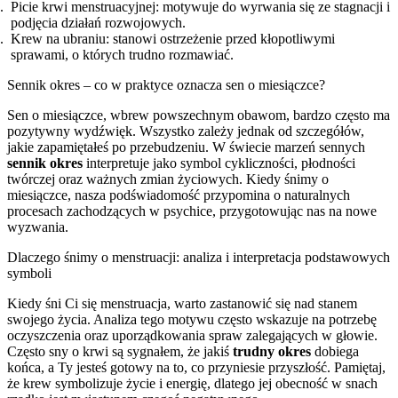
Picie krwi menstruacyjnej: motywuje do wyrwania się ze stagnacji i
podjęcia działań rozwojowych.
Krew na ubraniu: stanowi ostrzeżenie przed kłopotliwymi
sprawami, o których trudno rozmawiać.
Sennik okres – co w praktyce oznacza sen o miesiączce?
Sen o miesiączce, wbrew powszechnym obawom, bardzo często ma
pozytywny wydźwięk. Wszystko zależy jednak od szczegółów,
jakie zapamiętałeś po przebudzeniu. W świecie marzeń sennych
sennik okres
interpretuje jako symbol cykliczności, płodności
twórczej oraz ważnych zmian życiowych. Kiedy śnimy o
miesiączce, nasza podświadomość przypomina o naturalnych
procesach zachodzących w psychice, przygotowując nas na nowe
wyzwania.
Dlaczego śnimy o menstruacji: analiza i interpretacja podstawowych
symboli
Kiedy śni Ci się menstruacja, warto zastanowić się nad stanem
swojego życia. Analiza tego motywu często wskazuje na potrzebę
oczyszczenia oraz uporządkowania spraw zalegających w głowie.
Często sny o krwi są sygnałem, że jakiś
trudny okres
dobiega
końca, a Ty jesteś gotowy na to, co przyniesie przyszłość. Pamiętaj,
że krew symbolizuje życie i energię, dlatego jej obecność w snach