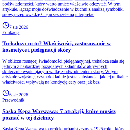
podświadomości, który warto umieć właściwie odczytać. W tym
artykule, łącząc moje doświadczenie w kuchni z analizą symboliki
snów, przeprowadzę Cię przez rzetelną interpretac
7 sie 2026
Edukacja
Trehaloza co to? Właściwości, zastosowanie w
kosmetyce i pielęgnacji skóry
W obliczu rosnącej świadomości pielęgnacyjnej, trehaloza stała się
jednym z najbardziej pożądanych składników aktywnych,
skutecznie wspierającym walkę z odwodnieniem skóry. W tym
artykule wyjaśnię, czym dokładnie jest ta substancja, jak jej unikalne
właściwości wpływają na kondycję cery oraz jak bez
6 sie 2026
Przewodnik
Saska Kępa Warszawa: 7 atrakcji, które musisz
poznać w tej dzielnicy
Saska Kępa Warszawa to projekt urbanistyczny z 1925 roku, który