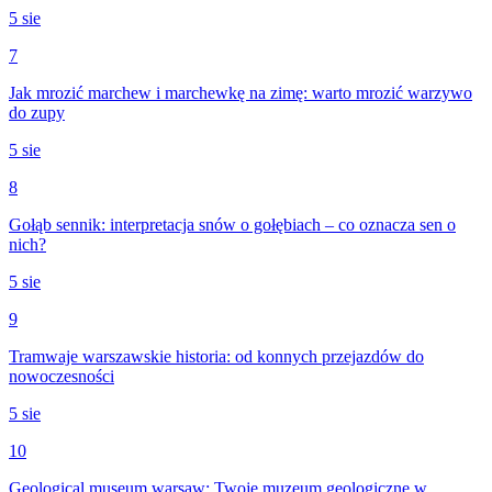
5 sie
7
Jak mrozić marchew i marchewkę na zimę: warto mrozić warzywo
do zupy
5 sie
8
Gołąb sennik: interpretacja snów o gołębiach – co oznacza sen o
nich?
5 sie
9
Tramwaje warszawskie historia: od konnych przejazdów do
nowoczesności
5 sie
10
Geological museum warsaw: Twoje muzeum geologiczne w