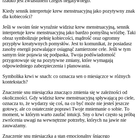
rzadko jest zwiastunem czegoś negatywnego.
Kiedy sennik interpretuje krew menstruacyjną jako pozytywny znak
dla kobiecości?
Jeśli w swoim śnie wyraźnie widzisz krew menstruacyjną, sennik
interpretuje krew menstruacyjną jako bardzo pomyślną wróżbę. Taki
obraz symbolizuje pełnię kobiecości, mądrość oraz ogromny
przypływ kreatywnych pomysłów. Jest to komunikat, że posiadasz
zasoby energii pozwalające osiągnąć zamierzone cele. Jeśli w tym
samym śnie pojawia się podpaska, Twoja podświadomość
przygotowuje się na pozytywne zmiany, które wymagają
odpowiedniego zabezpieczenia i planowania.
Symbolika krwi w snach: co oznacza sen o miesiączce w różnych
kontekstach?
Znaczenie snu miesiączka znacząco zmienia się w zależności od
okoliczności. Gdy widzisz krew menstruacyjną spływającą po ciele,
oznacza to, że wydarzy się coś, na co być może nie jesteś jeszcze
gotowy, ale co ostatecznie poprawi Twoje mniemanie o sobie. To
moment, w którym warto zaufać intuicji. Sny o krwi często są próbą
zwrócenia uwagi na wewnętrzne potrzeby, których na jawie nie
zauważamy.
Znaczenie snu miesiączka a stan emocjonalny śniącego