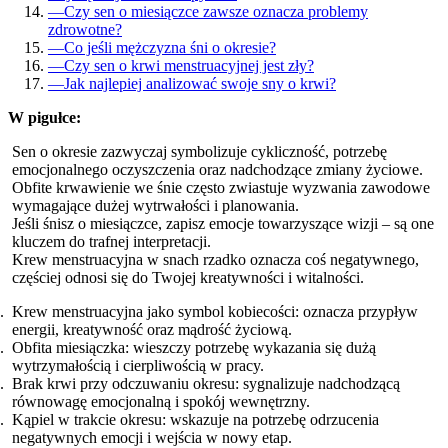
—
Czy sen o miesiączce zawsze oznacza problemy
zdrowotne?
—
Co jeśli mężczyzna śni o okresie?
—
Czy sen o krwi menstruacyjnej jest zły?
—
Jak najlepiej analizować swoje sny o krwi?
W pigułce:
Sen o okresie zazwyczaj symbolizuje cykliczność, potrzebę
emocjonalnego oczyszczenia oraz nadchodzące zmiany życiowe.
Obfite krwawienie we śnie często zwiastuje wyzwania zawodowe
wymagające dużej wytrwałości i planowania.
Jeśli śnisz o miesiączce, zapisz emocje towarzyszące wizji – są one
kluczem do trafnej interpretacji.
Krew menstruacyjna w snach rzadko oznacza coś negatywnego,
częściej odnosi się do Twojej kreatywności i witalności.
Krew menstruacyjna jako symbol kobiecości: oznacza przypływ
energii, kreatywność oraz mądrość życiową.
Obfita miesiączka: wieszczy potrzebę wykazania się dużą
wytrzymałością i cierpliwością w pracy.
Brak krwi przy odczuwaniu okresu: sygnalizuje nadchodzącą
równowagę emocjonalną i spokój wewnętrzny.
Kąpiel w trakcie okresu: wskazuje na potrzebę odrzucenia
negatywnych emocji i wejścia w nowy etap.