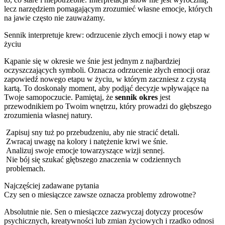
lecz narzędziem pomagającym zrozumieć własne emocje, których
na jawie często nie zauważamy.
Sennik interpretuje krew: odrzucenie złych emocji i nowy etap w
życiu
Kąpanie się w okresie we śnie jest jednym z najbardziej
oczyszczających symboli. Oznacza odrzucenie złych emocji oraz
zapowiedź nowego etapu w życiu, w którym zaczniesz z czystą
kartą. To doskonały moment, aby podjąć decyzje wpływające na
Twoje samopoczucie. Pamiętaj, że
sennik okres
jest
przewodnikiem po Twoim wnętrzu, który prowadzi do głębszego
zrozumienia własnej natury.
Zapisuj sny tuż po przebudzeniu, aby nie stracić detali.
Zwracaj uwagę na kolory i natężenie krwi we śnie.
Analizuj swoje emocje towarzyszące wizji sennej.
Nie bój się szukać głębszego znaczenia w codziennych
problemach.
Najczęściej zadawane pytania
Czy sen o miesiączce zawsze oznacza problemy zdrowotne?
Absolutnie nie. Sen o miesiączce zazwyczaj dotyczy procesów
psychicznych, kreatywności lub zmian życiowych i rzadko odnosi