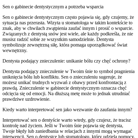
Sen o gabinecie dentystycznym a potrzeba wsparcia
Sen o gabinecie dentystycznym często pojawia się, gdy czujemy, że
sytuacja nas przerasta. Wizyta u stomatologa w takim kontekście to
znak, aby w chwilach zwątpienia zaufać innym i prosić o wsparcie.
Związanych z dentystą snów jest wiele, ale każdy podkreśla, że nie
musisz radzić sobie ze wszystkim samodzielnie. Dentysta
symbolizuje zewnętrzną siłę, która pomaga uporządkować świat
wewnętrzny.
Dentysta podający znieczulenie: unikanie bólu czy chęć ochrony?
Dentysta podający znieczulenie w Twoim śnie to symbol pragnienia
uniknięcia bólu lub konfliktu. Sen o znieczuleniu sugeruje, że
możesz unikać trudnych wyzwań z obawy przed konfrontacją z
prawdą. Znieczulenie w gabinecie dentystycznym oznacza chęć
odcięcia się od emocji. Na dłuższą metę może to jednak utrudniać
prawdziwe uzdrowienie.
Kiedy warto interpretować sen jako wezwanie do zaufania innym?
Interpretować sen o dentyście warto wtedy, gdy czujesz, że tracisz
kontrolę nad życiem. Jeśli w Twoim śnie pojawia się dentysta,
Twoje błędy lub zaniedbania w relacjach z innymi mogą wymagać
interwencji. Sen o dentystce lub stomatologu, który udziela pomocy,