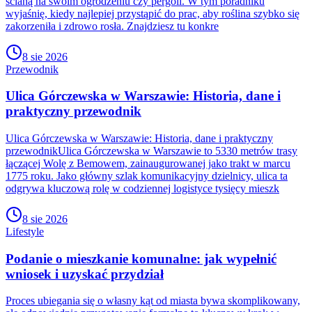
ścianą na swoim ogrodzeniu czy pergoli. W tym poradniku
wyjaśnię, kiedy najlepiej przystąpić do prac, aby roślina szybko się
zakorzeniła i zdrowo rosła. Znajdziesz tu konkre
8 sie 2026
Przewodnik
Ulica Górczewska w Warszawie: Historia, dane i
praktyczny przewodnik
Ulica Górczewska w Warszawie: Historia, dane i praktyczny
przewodnikUlica Górczewska w Warszawie to 5330 metrów trasy
łączącej Wolę z Bemowem, zainaugurowanej jako trakt w marcu
1775 roku. Jako główny szlak komunikacyjny dzielnicy, ulica ta
odgrywa kluczową rolę w codziennej logistyce tysięcy mieszk
8 sie 2026
Lifestyle
Podanie o mieszkanie komunalne: jak wypełnić
wniosek i uzyskać przydział
Proces ubiegania się o własny kąt od miasta bywa skomplikowany,