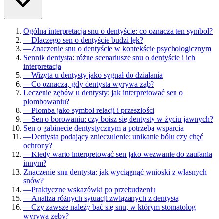
Ogólna interpretacja snu o dentyście: co oznacza ten symbol?
—
Dlaczego sen o dentyście budzi lęk?
—
Znaczenie snu o dentyście w kontekście psychologicznym
Sennik dentysta: różne scenariusze snu o dentyście i ich
interpretacja
—
Wizyta u dentysty jako sygnał do działania
—
Co oznacza, gdy dentysta wyrywa ząb?
Leczenie zębów u dentysty: jak interpretować sen o
plombowaniu?
—
Plomba jako symbol relacji i przeszłości
—
Sen o borowaniu: czy boisz się dentysty w życiu jawnych?
Sen o gabinecie dentystycznym a potrzeba wsparcia
—
Dentysta podający znieczulenie: unikanie bólu czy chęć
ochrony?
—
Kiedy warto interpretować sen jako wezwanie do zaufania
innym?
Znaczenie snu dentysta: jak wyciągnąć wnioski z własnych
snów?
—
Praktyczne wskazówki po przebudzeniu
—
Analiza różnych sytuacji związanych z dentystą
—
Czy zawsze należy bać się snu, w którym stomatolog
wyrywa zęby?