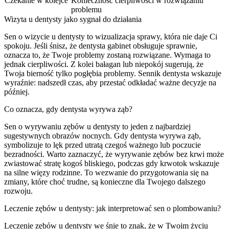
Czekanie w kolejce
Konieczność cierpliwości w rozwiązaniu
problemu
Wizyta u dentysty jako sygnał do działania
Sen o wizycie u dentysty to wizualizacja sprawy, która nie daje Ci
spokoju. Jeśli śnisz, że dentysta gabinet obsługuje sprawnie,
oznacza to, że Twoje problemy zostaną rozwiązane. Wymaga to
jednak cierpliwości. Z kolei bałagan lub niepokój sugerują, że
Twoja bierność tylko pogłębia problemy. Sennik dentysta wskazuje
wyraźnie: nadszedł czas, aby przestać odkładać ważne decyzje na
później.
Co oznacza, gdy dentysta wyrywa ząb?
Sen o wyrywaniu zębów u dentysty to jeden z najbardziej
sugestywnych obrazów nocnych. Gdy dentysta wyrywa ząb,
symbolizuje to lęk przed utratą czegoś ważnego lub poczucie
bezradności. Warto zaznaczyć, że wyrywanie zębów bez krwi może
zwiastować stratę kogoś bliskiego, podczas gdy krwotok wskazuje
na silne więzy rodzinne. To wezwanie do przygotowania się na
zmiany, które choć trudne, są konieczne dla Twojego dalszego
rozwoju.
Leczenie zębów u dentysty: jak interpretować sen o plombowaniu?
Leczenie zębów u dentysty we śnie to znak, że w Twoim życiu