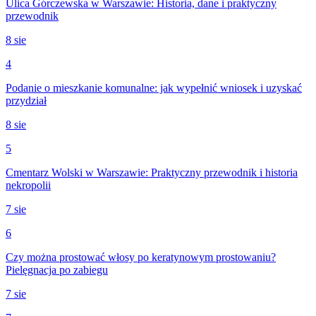
Ulica Górczewska w Warszawie: Historia, dane i praktyczny
przewodnik
8 sie
4
Podanie o mieszkanie komunalne: jak wypełnić wniosek i uzyskać
przydział
8 sie
5
Cmentarz Wolski w Warszawie: Praktyczny przewodnik i historia
nekropolii
7 sie
6
Czy można prostować włosy po keratynowym prostowaniu?
Pielęgnacja po zabiegu
7 sie