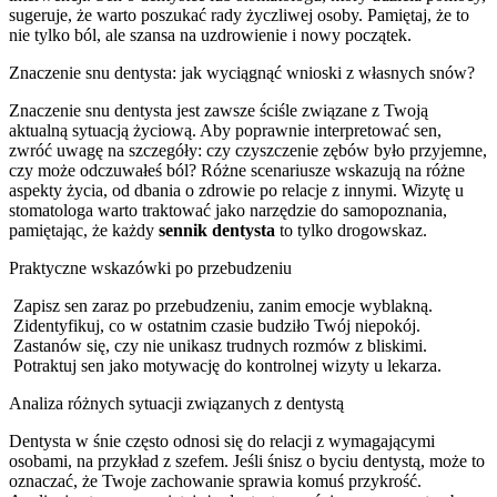
sugeruje, że warto poszukać rady życzliwej osoby. Pamiętaj, że to
nie tylko ból, ale szansa na uzdrowienie i nowy początek.
Znaczenie snu dentysta: jak wyciągnąć wnioski z własnych snów?
Znaczenie snu dentysta jest zawsze ściśle związane z Twoją
aktualną sytuacją życiową. Aby poprawnie interpretować sen,
zwróć uwagę na szczegóły: czy czyszczenie zębów było przyjemne,
czy może odczuwałeś ból? Różne scenariusze wskazują na różne
aspekty życia, od dbania o zdrowie po relacje z innymi. Wizytę u
stomatologa warto traktować jako narzędzie do samopoznania,
pamiętając, że każdy
sennik dentysta
to tylko drogowskaz.
Praktyczne wskazówki po przebudzeniu
Zapisz sen zaraz po przebudzeniu, zanim emocje wyblakną.
Zidentyfikuj, co w ostatnim czasie budziło Twój niepokój.
Zastanów się, czy nie unikasz trudnych rozmów z bliskimi.
Potraktuj sen jako motywację do kontrolnej wizyty u lekarza.
Analiza różnych sytuacji związanych z dentystą
Dentysta w śnie często odnosi się do relacji z wymagającymi
osobami, na przykład z szefem. Jeśli śnisz o byciu dentystą, może to
oznaczać, że Twoje zachowanie sprawia komuś przykrość.