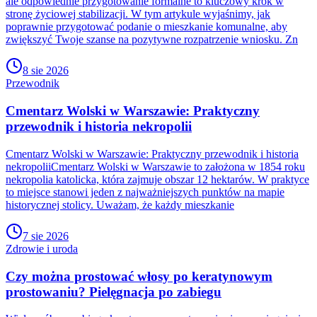
ale odpowiednie przygotowanie formalne to kluczowy krok w
stronę życiowej stabilizacji. W tym artykule wyjaśnimy, jak
poprawnie przygotować podanie o mieszkanie komunalne, aby
zwiększyć Twoje szanse na pozytywne rozpatrzenie wniosku. Zn
8 sie 2026
Przewodnik
Cmentarz Wolski w Warszawie: Praktyczny
przewodnik i historia nekropolii
Cmentarz Wolski w Warszawie: Praktyczny przewodnik i historia
nekropoliiCmentarz Wolski w Warszawie to założona w 1854 roku
nekropolia katolicka, która zajmuje obszar 12 hektarów. W praktyce
to miejsce stanowi jeden z najważniejszych punktów na mapie
historycznej stolicy. Uważam, że każdy mieszkanie
7 sie 2026
Zdrowie i uroda
Czy można prostować włosy po keratynowym
prostowaniu? Pielęgnacja po zabiegu