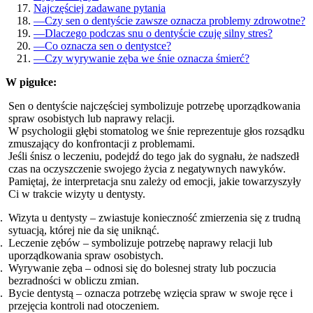
Najczęściej zadawane pytania
—
Czy sen o dentyście zawsze oznacza problemy zdrowotne?
—
Dlaczego podczas snu o dentyście czuję silny stres?
—
Co oznacza sen o dentystce?
—
Czy wyrywanie zęba we śnie oznacza śmierć?
W pigułce:
Sen o dentyście najczęściej symbolizuje potrzebę uporządkowania
spraw osobistych lub naprawy relacji.
W psychologii głębi stomatolog we śnie reprezentuje głos rozsądku
zmuszający do konfrontacji z problemami.
Jeśli śnisz o leczeniu, podejdź do tego jak do sygnału, że nadszedł
czas na oczyszczenie swojego życia z negatywnych nawyków.
Pamiętaj, że interpretacja snu zależy od emocji, jakie towarzyszyły
Ci w trakcie wizyty u dentysty.
Wizyta u dentysty – zwiastuje konieczność zmierzenia się z trudną
sytuacją, której nie da się uniknąć.
Leczenie zębów – symbolizuje potrzebę naprawy relacji lub
uporządkowania spraw osobistych.
Wyrywanie zęba – odnosi się do bolesnej straty lub poczucia
bezradności w obliczu zmian.
Bycie dentystą – oznacza potrzebę wzięcia spraw w swoje ręce i
przejęcia kontroli nad otoczeniem.