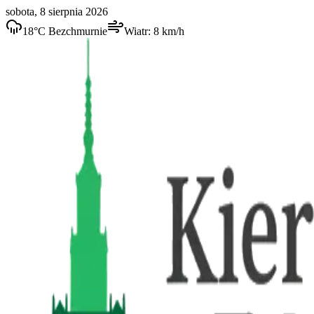
sobota, 8 sierpnia 2026
18
°C
Bezchmurnie
Wiatr:
8
km/h