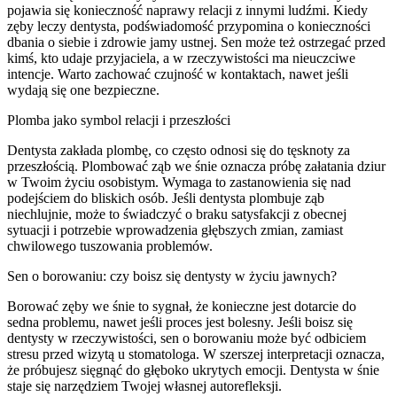
pojawia się konieczność naprawy relacji z innymi ludźmi. Kiedy
zęby leczy dentysta, podświadomość przypomina o konieczności
dbania o siebie i zdrowie jamy ustnej. Sen może też ostrzegać przed
kimś, kto udaje przyjaciela, a w rzeczywistości ma nieuczciwe
intencje. Warto zachować czujność w kontaktach, nawet jeśli
wydają się one bezpieczne.
Plomba jako symbol relacji i przeszłości
Dentysta zakłada plombę, co często odnosi się do tęsknoty za
przeszłością. Plombować ząb we śnie oznacza próbę załatania dziur
w Twoim życiu osobistym. Wymaga to zastanowienia się nad
podejściem do bliskich osób. Jeśli dentysta plombuje ząb
niechlujnie, może to świadczyć o braku satysfakcji z obecnej
sytuacji i potrzebie wprowadzenia głębszych zmian, zamiast
chwilowego tuszowania problemów.
Sen o borowaniu: czy boisz się dentysty w życiu jawnych?
Borować zęby we śnie to sygnał, że konieczne jest dotarcie do
sedna problemu, nawet jeśli proces jest bolesny. Jeśli boisz się
dentysty w rzeczywistości, sen o borowaniu może być odbiciem
stresu przed wizytą u stomatologa. W szerszej interpretacji oznacza,
że próbujesz sięgnąć do głęboko ukrytych emocji. Dentysta w śnie
staje się narzędziem Twojej własnej autorefleksji.