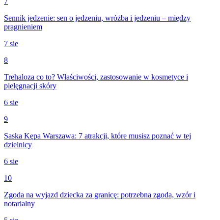
7
Sennik jedzenie: sen o jedzeniu, wróżba i jedzeniu – między
pragnieniem
7 sie
8
Trehaloza co to? Właściwości, zastosowanie w kosmetyce i
pielęgnacji skóry
6 sie
9
Saska Kępa Warszawa: 7 atrakcji, które musisz poznać w tej
dzielnicy
6 sie
10
Zgoda na wyjazd dziecka za granicę: potrzebna zgoda, wzór i
notarialny