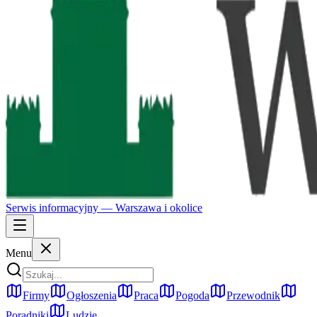
Serwis informacyjny —
Warszawa
i okolice
Menu
Firmy
Ogłoszenia
Praca
Pogoda
Przewodnik
Poradniki
Ludzie