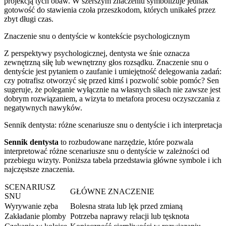
projekcją tych obaw. W szerszym znaczeniu symbolizuje jednak
gotowość do stawienia czoła przeszkodom, których unikałeś przez
zbyt długi czas.
Znaczenie snu o dentyście w kontekście psychologicznym
Z perspektywy psychologicznej, dentysta we śnie oznacza
zewnętrzną siłę lub wewnętrzny głos rozsądku. Znaczenie snu o
dentyście jest pytaniem o zaufanie i umiejętność delegowania zadań:
czy potrafisz otworzyć się przed kimś i pozwolić sobie pomóc? Sen
sugeruje, że poleganie wyłącznie na własnych siłach nie zawsze jest
dobrym rozwiązaniem, a wizyta to metafora procesu oczyszczania z
negatywnych nawyków.
Sennik dentysta: różne scenariusze snu o dentyście i ich interpretacja
Sennik dentysta
to rozbudowane narzędzie, które pozwala
interpretować różne scenariusze snu o dentyście w zależności od
przebiegu wizyty. Poniższa tabela przedstawia główne symbole i ich
najczęstsze znaczenia.
SCENARIUSZ
GŁÓWNE ZNACZENIE
SNU
Wyrywanie zęba
Bolesna strata lub lęk przed zmianą
Zakładanie plomby
Potrzeba naprawy relacji lub tęsknota