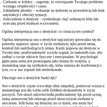
Czekanie w kolejce – sugeruje, że rozwiązanie Twojego problemu
wymaga cierpliwości i czasu.
Zakładanie plomby – wskazuje na tęsknotę za przeszłością lub brak
satysfakcji z obecnej sytuacji.
Znieczulenie u dentysty – symbolizuje chęć uniknięcia bólu lub
ucieczkę przed trudnym wyzwaniem.
Ogólna interpretacja snu o dentyście: co oznacza ten symbol?
Ogólna interpretacja snu o dentyście najczęściej sprowadza się do
potrzeby naprawy spraw w życiu osobistym, lęku przed utratą
kontroli lub nadchodzących zmian. Kiedy pojawia się dentysta w
Twoim śnie, podświadomość wysyła sygnał, że nadszedł czas, aby
zadbać o swoje zdrowie fizyczne i emocjonalne. W psychologii
głębi jama ustna jest postrzegana jako brama do wnętrza, a
stomatolog staje się symbolem siły, która zmusza do konfrontacji z
tym, co w nas zepsute lub niedoskonałe.
Dlaczego sen o dentyście budzi lęk?
Sen o dentyście często wywołuje silny niepokój, ponieważ wizyta u
stomatologa jest dla wielu osób źródłem dyskomfortu w życiu
jawnych. Ten strach odzwierciedla podświadomy lęk przed oceną,
niską samoocenę lub ostrzega przed nieszczerymi osobami w
otoczeniu. Jeśli boisz się dentysty na co dzień, sen może być