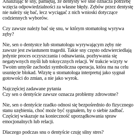
Analizując te sny, pamiętaj, że dentysty we śnie oznacza potrzebę
wzięcia odpowiedzialności za własne błędy. Zębów przez dentystę
nie należy się bać, lecz wyciągać z nich wnioski dotyczące
codziennych wyborów.
Czy zawsze należy bać się snu, w którym stomatolog wyrywa
zęby?
Nie, sen o dentystce lub stomatologu wyrywającym zęby nie
zawsze jest zwiastunem tragedii. Takie sny często odzwierciedlają
jedynie proces oczyszczania i odnawiania, pozbywania się
negatywnych myśli lub toksycznych relacji. W trakcie wizyty w
Twoim umyśle zachodzi symboliczna operacja, która ma na celu
usunięcie blokad. Wizytę u stomatologa interpretuj jako sygnał
gotowości do zmian, a nie jako wyrok.
Najczęściej zadawane pytania
Czy sen o dentyście zawsze oznacza problemy zdrowotne?
Nie, sen o dentyście rzadko odnosi się bezpośrednio do fizycznego
stanu uzębienia, choć może być sygnałem, by o siebie zadbać.
Częściej wskazuje na konieczność uporządkowania spraw
emocjonalnych lub relacji.
Dlaczego podczas snu o dentyście czuję silny stres?