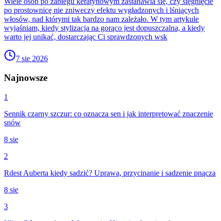
Wiele osób po zabiegu keratynowym zastanawia się, czy sięgnięcie
po prostownicę nie zniweczy efektu wygładzonych i lśniących
włosów, nad którymi tak bardzo nam zależało. W tym artykule
wyjaśniam, kiedy stylizacja na gorąco jest dopuszczalna, a kiedy
warto jej unikać, dostarczając Ci sprawdzonych wsk
7 sie 2026
Najnowsze
1
Sennik czarny szczur: co oznacza sen i jak interpretować znaczenie
snów
8 sie
2
Rdest Auberta kiedy sadzić? Uprawa, przycinanie i sadzenie pnącza
8 sie
3