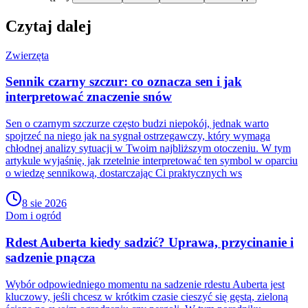
Czytaj dalej
Zwierzęta
Sennik czarny szczur: co oznacza sen i jak
interpretować znaczenie snów
Sen o czarnym szczurze często budzi niepokój, jednak warto
spojrzeć na niego jak na sygnał ostrzegawczy, który wymaga
chłodnej analizy sytuacji w Twoim najbliższym otoczeniu. W tym
artykule wyjaśnię, jak rzetelnie interpretować ten symbol w oparciu
o wiedzę sennikową, dostarczając Ci praktycznych ws
8 sie 2026
Dom i ogród
Rdest Auberta kiedy sadzić? Uprawa, przycinanie i
sadzenie pnącza
Wybór odpowiedniego momentu na sadzenie rdestu Auberta jest
kluczowy, jeśli chcesz w krótkim czasie cieszyć się gęstą, zieloną