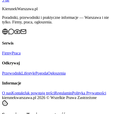
5 sie
KierunekWarszawa.pl
Poradniki, przewodniki i praktyczne informacje — Warszawa i nie
tylko. Firmy, praca, ogłoszenia.
Serwis
Firmy
Praca
Odkrywaj
Przewodnik
Lifestyle
Pogoda
Ogłoszenia
Informacje
O nas
Kontakt
Jak powstają treści
Regulamin
Polityka Prywatności
kierunekwarszawa.pl
2026
©
Wszelkie Prawa Zastrzeżone