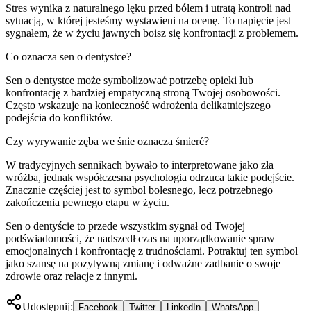
Stres wynika z naturalnego lęku przed bólem i utratą kontroli nad
sytuacją, w której jesteśmy wystawieni na ocenę. To napięcie jest
sygnałem, że w życiu jawnych boisz się konfrontacji z problemem.
Co oznacza sen o dentystce?
Sen o dentystce może symbolizować potrzebę opieki lub
konfrontację z bardziej empatyczną stroną Twojej osobowości.
Często wskazuje na konieczność wdrożenia delikatniejszego
podejścia do konfliktów.
Czy wyrywanie zęba we śnie oznacza śmierć?
W tradycyjnych sennikach bywało to interpretowane jako zła
wróżba, jednak współczesna psychologia odrzuca takie podejście.
Znacznie częściej jest to symbol bolesnego, lecz potrzebnego
zakończenia pewnego etapu w życiu.
Sen o dentyście to przede wszystkim sygnał od Twojej
podświadomości, że nadszedł czas na uporządkowanie spraw
emocjonalnych i konfrontację z trudnościami. Potraktuj ten symbol
jako szansę na pozytywną zmianę i odważne zadbanie o swoje
zdrowie oraz relacje z innymi.
Udostępnij:
Facebook
Twitter
LinkedIn
WhatsApp