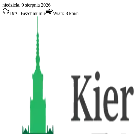
niedziela, 9 sierpnia 2026
19
°C
Bezchmurnie
Wiatr:
8
km/h