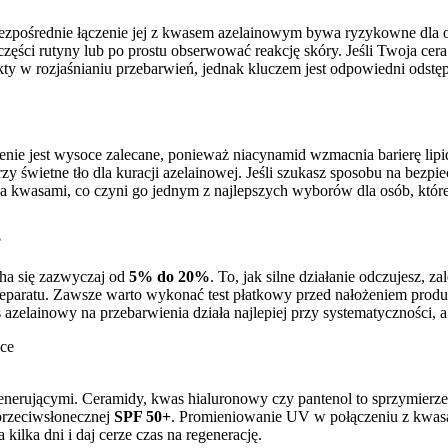
e bezpośrednie łączenie jej z kwasem azelainowym bywa ryzykowne dla o
ci rutyny lub po prostu obserwować reakcję skóry. Jeśli Twoja cera 
y w rozjaśnianiu przebarwień, jednak kluczem jest odpowiedni odstę
ie jest wysoce zalecane, ponieważ niacynamid wzmacnia barierę lipid
y świetne tło dla kuracji azelainowej. Jeśli szukasz sposobu na bezpiec
a kwasami, co czyni go jednym z najlepszych wyborów dla osób, które 
?
ha się zazwyczaj od
5% do 20%
. To, jak silne działanie odczujesz, z
eparatu. Zawsze warto wykonać test płatkowy przed nałożeniem produktu
s azelainowy na przebarwienia działa najlepiej przy systematyczności, a
yce
generującymi. Ceramidy, kwas hialuronowy czy pantenol to sprzymierze
przeciwsłonecznej
SPF 50+
. Promieniowanie UV w połączeniu z kwasam
kilka dni i daj cerze czas na regenerację.