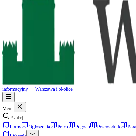
informacyjny —
Warszawa
i okolice
Menu
Firmy
Ogłoszenia
Praca
Pogoda
Przewodnik
Pora