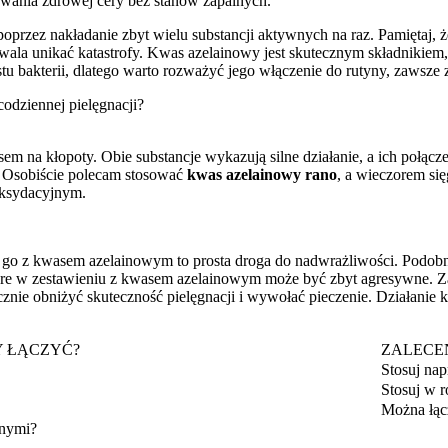
owania zdrowej cery bez stanów zapalnych.
oprzez nakładanie zbyt wielu substancji aktywnych na raz. Pamiętaj, ż
ala unikać katastrofy. Kwas azelainowy jest skutecznym składnikiem,
u bakterii, dlatego warto rozważyć jego włączenie do rutyny, zawsze
odziennej pielęgnacji?
pisem na kłopoty. Obie substancje wykazują silne działanie, a ich połąc
i. Osobiście polecam stosować
kwas azelainowy rano
, a wieczorem się
oksydacyjnym.
e go z kwasem azelainowym to prosta droga do nadwrażliwości. Podob
tóre w zestawieniu z kwasem azelainowym może być zbyt agresywne. Zam
cznie obniżyć skuteczność pielęgnacji i wywołać pieczenie. Działani
Y ŁĄCZYĆ?
ZALECE
Stosuj na
Stosuj w r
Można łąc
wnymi?