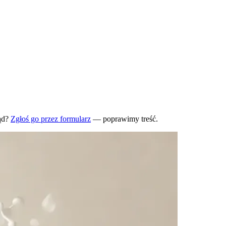
ąd?
Zgłoś go przez formularz
— poprawimy treść.