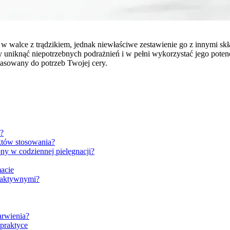
w walce z trądzikiem, jednak niewłaściwe zestawienie go z innymi sk
 uniknąć niepotrzebnych podrażnień i w pełni wykorzystać jego potencja
asowany do potrzeb Twojej cery.
ń?
któw stosowania?
ny w codziennej pielęgnacji?
acie
i aktywnymi?
arwienia?
praktyce