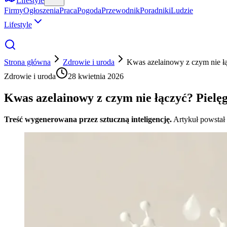
Lifestyle
Firmy
Ogłoszenia
Praca
Pogoda
Przewodnik
Poradniki
Ludzie
Lifestyle
Strona główna
Zdrowie i uroda
Kwas azelainowy z czym nie łąc
Zdrowie i uroda
28 kwietnia 2026
Kwas azelainowy z czym nie łączyć? Pielęg
Treść wygenerowana przez sztuczną inteligencję.
Artykuł powstał