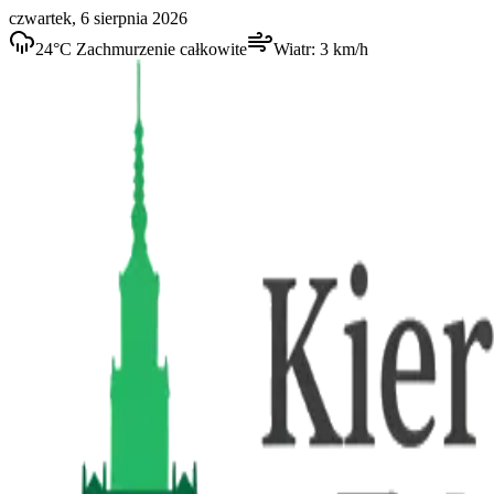
czwartek, 6 sierpnia 2026
24
°C
Zachmurzenie całkowite
Wiatr:
3
km/h