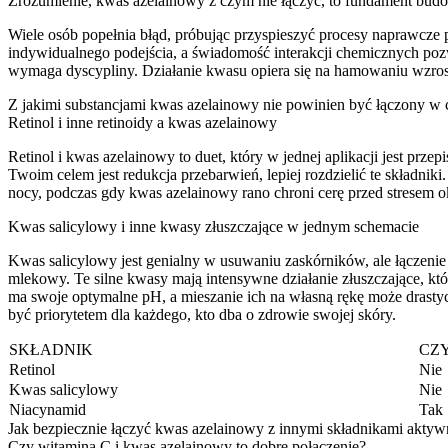
Zrozumienie, kwas azelainowy z czym nie łączyć, to fundament bud
Wiele osób popełnia błąd, próbując przyspieszyć procesy naprawcze p
indywidualnego podejścia, a świadomość interakcji chemicznych pozw
wymaga dyscypliny. Działanie kwasu opiera się na hamowaniu wzrost
Z jakimi substancjami kwas azelainowy nie powinien być łączony w c
Retinol i inne retinoidy a kwas azelainowy
Retinol i kwas azelainowy to duet, który w jednej aplikacji jest prze
Twoim celem jest redukcja przebarwień, lepiej rozdzielić te składnik
nocy, podczas gdy kwas azelainowy rano chroni cerę przed stresem 
Kwas salicylowy i inne kwasy złuszczające w jednym schemacie
Kwas salicylowy jest genialny w usuwaniu zaskórników, ale łączeni
mlekowy. Te silne kwasy mają intensywne działanie złuszczające, k
ma swoje optymalne pH, a mieszanie ich na własną rękę może drasty
być priorytetem dla każdego, kto dba o zdrowie swojej skóry.
SKŁADNIK
CZ
Retinol
Nie
Kwas salicylowy
Nie
Niacynamid
Tak
Jak bezpiecznie łączyć kwas azelainowy z innymi składnikami akty
Czy witamina C i kwas azelainowy to dobre połączenie?