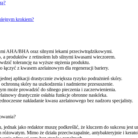
rą?
kolejnym krokiem?
asami AHA/BHA oraz silnymi lekami przeciwtrądzikowymi.
, a produktów z retinolem lub silnymi kwasami wieczorem.
dzić tolerancję na wyższe stężenia produktu.
to łączyć z kwasem azelainowym dla regeneracji bariery.
jednej aplikacji drastycznie zwiększa ryzyko podrażnień skóry.
 ochronną skóry na uszkodzenia i nadmierne przesuszenie.
 może prowadzić do silnego pieczenia i zaczerwienienia.
ainowy drastycznie osłabia funkcje obronne naskórka.
 jednoczesne nakładanie kwasu azelainowego bez nadzoru specjalisty.
sowania?
jednak jako redaktor muszę podkreślić, że kluczem do sukcesu jest um
 różowatym. Mimo że działa przeciwzapalnie, antybakteryjnie i kerato