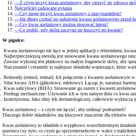
—
Z czym łączyć kwas azelainowy, aby cieszyć się zdrową skó
Najczęściej zadawane pytania
—
Czy mogę łączyć kwas azelainowy z niacynamidem?
—
Jak długo czekać po nałożeniu kwasu azelainowego przed 
—
Czy kwas azelainowy można stosować latem?
—
Co zrobić, gdy skóra zaczyna się łuszczyć po kwasie?
W pigułce:
Kwasu azelainowego nie łącz w jednej aplikacji z retinoidami, kw
Najbezpieczniejszą metodą jest stosowanie kwasu azelainowego rano
Zawsze wykonuj test płatkowy na małym fragmencie skóry, aby spraw
Niacynamid i ceramidy to najlepsze składniki wspierające, które war
Retinoidy (retinol, retinal): Ich połączenie z kwasem azelainowym w 
Silne kwasy AHA (glikolowy, mlekowy): Łącząc je, narażasz barierę
Kwas salicylowy (BHA): Stosowanie go razem z kwasem azelainowym
Peelingi mechaniczne: Używanie ich w tym samym dniu co kwas azel
Izotretynoina: Jako silny lek dermatologiczny, całkowicie wyklucza
Kwas azelainowy – z czym nie łączyć, aby uniknąć podrażnień?
Dlaczego dobór składników ma kluczowe znaczenie dla efektów sto
Kwas azelainowy to składnik o wyjątkowo wszechstronnym działaniu, 
pszenica czy żyto, co czyni go sprzymierzeńcem w walce z trądzikiem