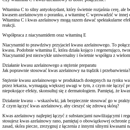
Witamina C to silny antyoksydant, który świetnie rozjaśnia cerę, al
kwasem azelainowym o poranku, a witaminę C wprowadzić w innej częś
Witamina C i kwas azelainowy mogą razem dawać spektakularne efekt
reakcji.
Współpraca z niacynamidem oraz witaminą E
Niacynamid to prawdziwy przyjaciel kwasu azelainowego. To połączen
kwasu. Podobnie witamina E, która działa kojąco i regenerująco, tworz
Niacynamid jest niezwykle uniwersalny i świetnie współgra z wielom
Działanie kwasu azelainowego a stężenie preparatu
Jak poprawnie stosować kwas azelainowy na trądzik i przebarwienia
Stężenie kwasu azelainowego w produktach dostępnych na rynku wa
przez lekarza, wymagają większej uwagi w tym, z czym nie łączyć pr
niepokojące efekty, skonsultuj się z dermatologiem. Pamiętaj, że kwa
Działanie kwasu – wskazówki, jak bezpiecznie stosować go w prakt
Z czym łączyć kwas azelainowy, aby cieszyć się zdrową skórą?
Kwas azelainowy najlepiej łączyć z substancjami nawilżającymi i re
stosujesz kwas azelainowy rano, pamiętaj o obowiązkowej ochronie 
zasad, skóra piecze, zrezygnuj z łączenia z innymi silnymi kwasami na 