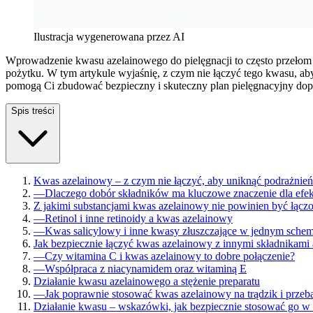
Ilustracja wygenerowana przez AI
Wprowadzenie kwasu azelainowego do pielęgnacji to często przełom 
pożytku. W tym artykule wyjaśnię, z czym nie łączyć tego kwasu, aby
pomogą Ci zbudować bezpieczny i skuteczny plan pielęgnacyjny dop
Spis treści
Kwas azelainowy – z czym nie łączyć, aby uniknąć podrażnie
—
Dlaczego dobór składników ma kluczowe znaczenie dla efe
Z jakimi substancjami kwas azelainowy nie powinien być łączo
—
Retinol i inne retinoidy a kwas azelainowy
—
Kwas salicylowy i inne kwasy złuszczające w jednym schem
Jak bezpiecznie łączyć kwas azelainowy z innymi składnikam
—
Czy witamina C i kwas azelainowy to dobre połączenie?
—
Współpraca z niacynamidem oraz witaminą E
Działanie kwasu azelainowego a stężenie preparatu
—
Jak poprawnie stosować kwas azelainowy na trądzik i przeb
Działanie kwasu – wskazówki, jak bezpiecznie stosować go w 