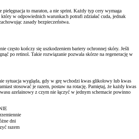
e pielęgnacja to maraton, a nie sprint. Każdy typ cery wymaga
 który w odpowiednich warunkach potrafi zdziałać cuda, jednak
 zachowując zasady bezpieczeństwa.
zenie często kończy się uszkodzeniem bariery ochronnej skóry. Jeśli
gnąć po retinol. Takie rozwiązanie pozwala skórze na regenerację w
nie sytuacja wygląda, gdy w grę wchodzi kwas glikolowy lub kwas
iast stosować je razem, postaw na rotację. Pamiętaj, że każdy kwas
e kwasu azelainowy z czym nie łączyć w jednym schemacie powinno
NIE
przemiennie
óżne dni
zyć razem