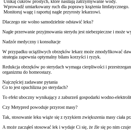
Unikaj cukrów prostych, które nasilają zatrzymywanie wody.
Wprowadź umiarkowany ruch dla poprawy krążenia limfatycznego.
Monitoruj wagę i raportuj nagłe przyrosty lekarzowi.
Dlaczego nie wolno samodzielnie odstawić leku?
Nagłe przerwanie przyjmowania sterydu jest niebezpieczne i może 
Nadzór medyczny i konsultacje
W przypadku uciążliwych obrzęków lekarz może zmodyfikować dawkę
strategia zapewnia optymalny bilans korzyści i ryzyk.
Redukcja obrzęków po sterydach wymaga cierpliwości i przestrzegan
organizmu do homeostazy.
Najczęściej zadawane pytania
Co to jest opuchlizna po sterydach?
To efekt uboczny wynikający z zaburzeń gospodarki wodno-elektrolit
Czy Metypred powoduje przyrost masy?
Tak, stosowanie leku wiąże się z ryzykiem zwiększenia masy ciała pr
A może zacząłeś stosować lek i wydaje Ci się, że źle się po nim czuje