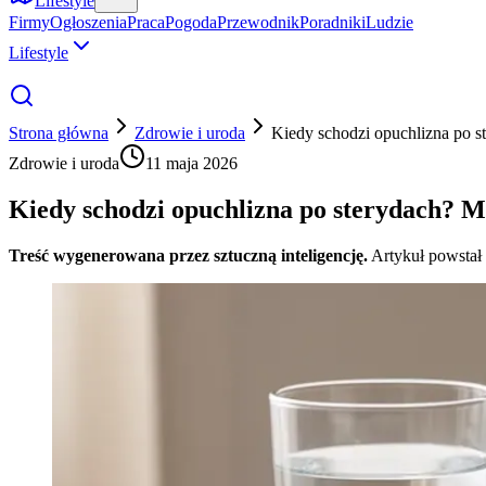
Lifestyle
Firmy
Ogłoszenia
Praca
Pogoda
Przewodnik
Poradniki
Ludzie
Lifestyle
Strona główna
Zdrowie i uroda
Kiedy schodzi opuchlizna po s
Zdrowie i uroda
11 maja 2026
Kiedy schodzi opuchlizna po sterydach? M
Treść wygenerowana przez sztuczną inteligencję.
Artykuł powstał