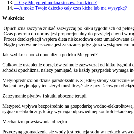
—
Czy Metypred można stosować u dzieci?
—
A może Twoje dziecko cały czas kicha lub ma wysypkę?
W skrócie:
Opuchlizna zaczyna znikać zazwyczaj po kilku tygodniach od pełneg
Czas powrotu do normy jest proporcjonalny do przyjętej dawki w
m
Proces detoksykacji wspiera dieta niskosodowa oraz umiarkowana a
Nagłe przerwanie leczenia jest zakazane, gdyż grozi wystąpieniem 
Jak szybko schodzi opuchlizna po leku Metypred?
Całkowite ustąpienie obrzęków zajmuje zazwyczaj od kilku tygodni do
schodzi opuchlizna, należy pamiętać, że każdy przypadek wymaga ind
Metyloprednizolon działa paradoksalnie. Z jednej strony skutecznie
Pacjent przyjmujący ten steryd musi liczyć się z przejściowym obci
Zatrzymanie płynów i skutki uboczne terapii
Metypred wpływa bezpośrednio na gospodarkę wodno-elektrolitową, c
sygnał metaboliczny, który wymaga odpowiedniej kontroli lekarskiej.
Mechanizm powstawania obrzęku
Przyczyną gromadzenia się wody jest retencja sodu w nerkach wywoł