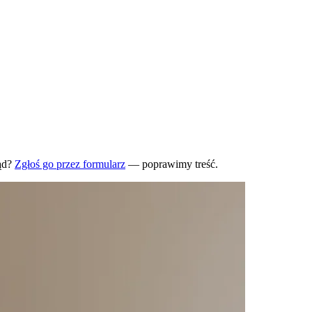
ąd?
Zgłoś go przez formularz
— poprawimy treść.