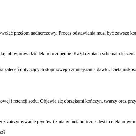
wywołać przełom nadnerczowy. Proces odstawiania musi być zawsze kon
 lub wprowadzić leki moczopędne. Każda zmiana schematu leczenia w
ia zaleceń dotyczących stopniowego zmniejszania dawki. Dieta niskos
owej i retencji sodu. Objawia się obrzękami kończyn, twarzy oraz przy
zez zatrzymywanie płynów i zmiany metaboliczne. Jest to efekt odwrac
sz?