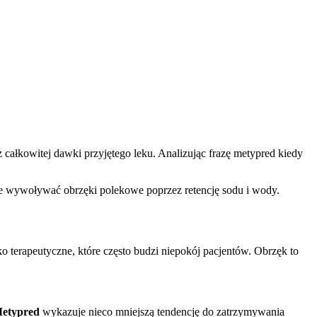
z całkowitej dawki przyjętego leku. Analizując frazę metypred kiedy
oże wywoływać obrzęki polekowe poprzez retencję sodu i wody.
 terapeutyczne, które często budzi niepokój pacjentów. Obrzęk to
etypred
wykazuje nieco mniejszą tendencję do zatrzymywania