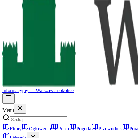
informacyjny —
Warszawa
i okolice
Menu
Firmy
Ogłoszenia
Praca
Pogoda
Przewodnik
Pora