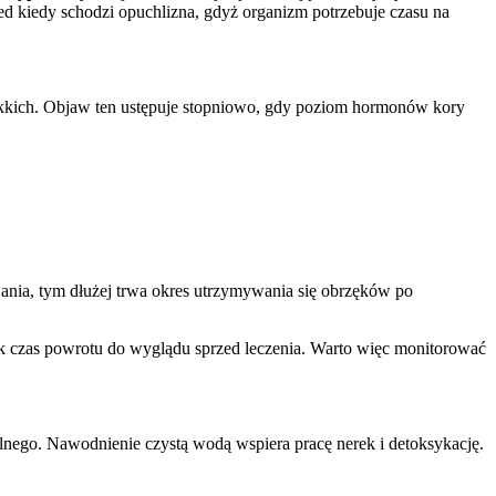
ed kiedy schodzi opuchlizna, gdyż organizm potrzebuje czasu na
iękkich. Objaw ten ustępuje stopniowo, gdy poziom hormonów kory
nia, tym dłużej trwa okres utrzymywania się obrzęków po
k czas powrotu do wyglądu sprzed leczenia. Warto więc monitorować
lnego. Nawodnienie czystą wodą wspiera pracę nerek i detoksykację.