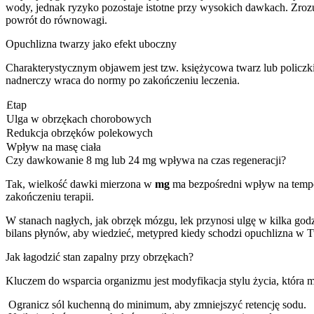
wody, jednak ryzyko pozostaje istotne przy wysokich dawkach. Zrozu
powrót do równowagi.
Opuchlizna twarzy jako efekt uboczny
Charakterystycznym objawem jest tzw. księżycowa twarz lub policzk
nadnerczy wraca do normy po zakończeniu leczenia.
Etap
Ulga w obrzękach chorobowych
Redukcja obrzęków polekowych
Wpływ na masę ciała
Czy dawkowanie 8 mg lub 24 mg wpływa na czas regeneracji?
Tak, wielkość dawki mierzona w
mg
ma bezpośredni wpływ na tempo 
zakończeniu terapii.
W stanach nagłych, jak obrzęk mózgu, lek przynosi ulgę w kilka g
bilans płynów, aby wiedzieć, metypred kiedy schodzi opuchlizna w
Jak łagodzić stan zapalny przy obrzękach?
Kluczem do wsparcia organizmu jest modyfikacja stylu życia, która 
Ogranicz sól kuchenną do minimum, aby zmniejszyć retencję sodu.