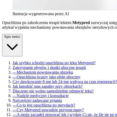
Ilustracja wygenerowana przez AI
Opuchlizna po zakończeniu terapii lekiem
Metypred
zazwyczaj ustępu
artykuł wyjaśnia mechanizmy powstawania obrzęków sterydowych o
Spis treści
Jak szybko schodzi opuchlizna po leku Metypred?
Zatrzymanie płynów i skutki uboczne terapii
—
Mechanizm powstawania obrzęku
—
Opuchlizna twarzy jako efekt uboczny
Czy dawkowanie 8 mg lub 24 mg wpływa na czas regeneracji?
Jak łagodzić stan zapalny przy obrzękach?
Dlaczego nie wolno samodzielnie odstawić leku?
—
Nadzór medyczny i konsultacje
Najczęściej zadawane pytania
—
Co to jest opuchlizna po sterydach?
—
Czy Metypred powoduje przyrost masy?
—
A może zacząłeś stosować lek i wydaje Ci się, że źle się po 