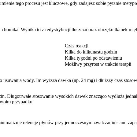
mienie tego procesu jest kluczowe, gdy zadajesz sobie pytanie metypr
i chomika. Wynika to z redystrybucji tłuszczu oraz obrzęku tkanek m
Czas reakcji
Kilka do kilkunastu godzin
Kilka tygodni po odstawieniu
Możliwy przyrost w trakcie terapii
usuwania wody. Im wyższa dawka (np. 24 mg) i dłuższy czas stosowa
odzin. Długotrwałe stosowanie wysokich dawek znacząco wydłuża jedna
 Twoim przypadku.
minimalizuje retencję płynów przy jednoczesnym zwalczaniu stanu zapa