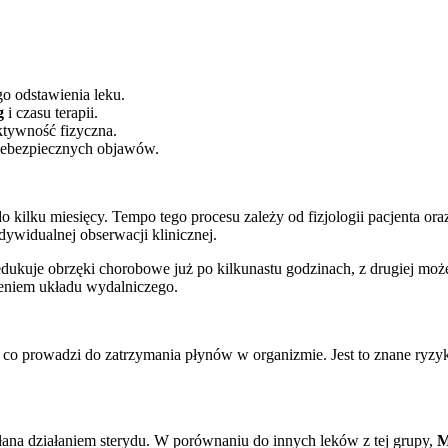
o odstawienia leku.
g
i czasu terapii.
ktywność fizyczna.
niebezpiecznych objawów.
 kilku miesięcy. Tempo tego procesu zależy od fizjologii pacjenta ora
ywidualnej obserwacji klinicznej.
 redukuje obrzęki chorobowe już po kilkunastu godzinach, z drugiej m
ążeniem układu wydalniczego.
o prowadzi do zatrzymania płynów w organizmie. Jest to znane ryzyko
ana działaniem sterydu. W porównaniu do innych leków z tej grupy,
M