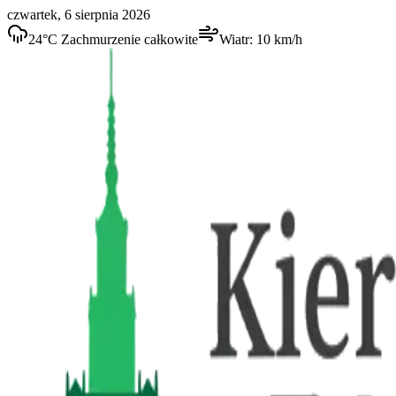
czwartek, 6 sierpnia 2026
24
°C
Zachmurzenie całkowite
Wiatr:
10
km/h