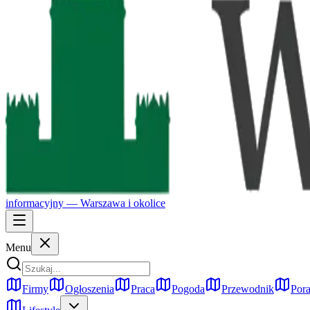
informacyjny —
Warszawa
i okolice
Menu
Firmy
Ogłoszenia
Praca
Pogoda
Przewodnik
Pora