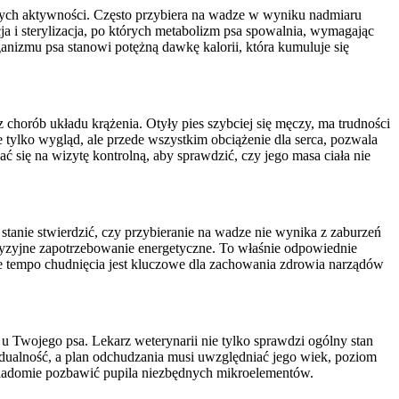
nnych aktywności. Często przybiera na wadze w wyniku nadmiaru
a i sterylizacja, po których metabolizm psa spowalnia, wymagając
anizmu psa stanowi potężną dawkę kalorii, która kumuluje się
horób układu krążenia. Otyły pies szybciej się męczy, ma trudności
tylko wygląd, ale przede wszystkim obciążenie dla serca, pozwala
ć się na wizytę kontrolną, aby sprawdzić, czy jego masa ciała nie
 stanie stwierdzić, czy przybieranie na wadze nie wynika z zaburzeń
ecyzyjne zapotrzebowanie energetyczne. To właśnie odpowiednie
ne tempo chudnięcia jest kluczowe dla zachowania zdrowia narządów
 u Twojego psa. Lekarz weterynarii nie tylko sprawdzi ogólny stan
widualność, a plan odchudzania musi uwzględniać jego wiek, poziom
świadomie pozbawić pupila niezbędnych mikroelementów.