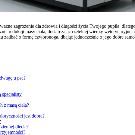
poważne zagrożenie dla zdrowia i długości życia Twojego pupila, dlat
ej redukcji masy ciała, dostarczając rzetelnej wiedzy weterynaryjne
ku zadbać o formę czworonoga, dbając jednocześnie o jego dobre samo
adwagę u psa?
 specjalisty
h z masą ciała?
loryczności jest dobra?
?
ziennej diecie?
przyjemności?