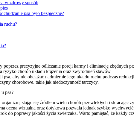
 psa w zdrowy sposób
 pies
odchudzanie psa było bezpieczne?
ia ruchu?
ia?
 poprzez precyzyjne odliczanie porcji karmy i eliminację zbędnych pr
ksza ryzyko chorób układu krążenia oraz zwyrodnień stawów.
psa, aby nie obciążać nadmiernie jego układu ruchu podczas redukcji
czyny chorobowe, takie jak niedoczynność tarczycy.
 u psa?
 organizm, stając się źródłem wielu chorób przewlekłych i skracając ż
rna ocena wizualna oraz dotykowa pozwala jednak szybko wychwycić p
rok do poprawy jakości życia zwierzaka. Warto pamiętać, że każdy c