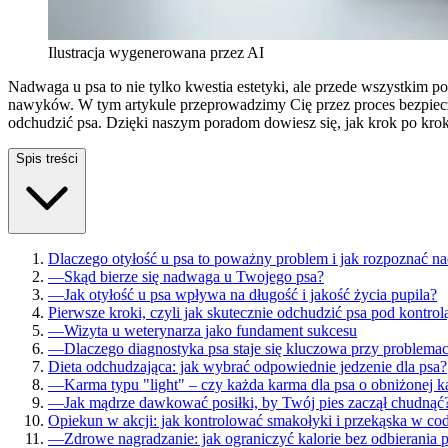
Ilustracja wygenerowana przez AI
Nadwaga u psa to nie tylko kwestia estetyki, ale przede wszystkim 
nawyków. W tym artykule przeprowadzimy Cię przez proces bezpieczn
odchudzić psa. Dzięki naszym poradom dowiesz się, jak krok po kro
Spis treści
Dlaczego otyłość u psa to poważny problem i jak rozpoznać n
—
Skąd bierze się nadwaga u Twojego psa?
—
Jak otyłość u psa wpływa na długość i jakość życia pupila?
Pierwsze kroki, czyli jak skutecznie odchudzić psa pod kontrolą
—
Wizyta u weterynarza jako fundament sukcesu
—
Dlaczego diagnostyka psa staje się kluczowa przy problemac
Dieta odchudzająca: jak wybrać odpowiednie jedzenie dla psa?
—
Karma typu "light" – czy każda karma dla psa o obniżonej ka
—
Jak mądrze dawkować posiłki, by Twój pies zaczął chudnąć
Opiekun w akcji: jak kontrolować smakołyki i przekąska w cod
—
Zdrowe nagradzanie: jak ograniczyć kalorie bez odbierania 