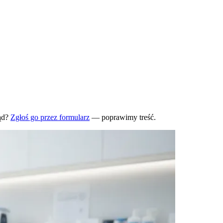
ąd?
Zgłoś go przez formularz
— poprawimy treść.