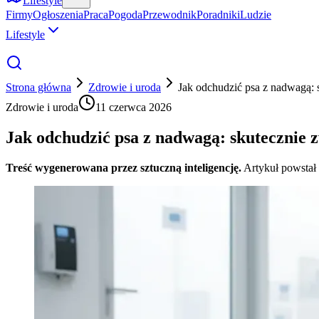
Lifestyle
Firmy
Ogłoszenia
Praca
Pogoda
Przewodnik
Poradniki
Ludzie
Lifestyle
Strona główna
Zdrowie i uroda
Jak odchudzić psa z nadwagą: 
Zdrowie i uroda
11 czerwca 2026
Jak odchudzić psa z nadwagą: skutecznie z
Treść wygenerowana przez sztuczną inteligencję.
Artykuł powstał