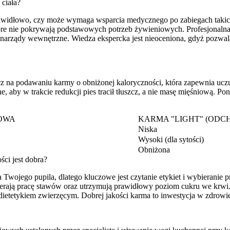
 ciała?
idłowo, czy może wymaga wsparcia medycznego po zabiegach takich jak
które nie pokrywają podstawowych potrzeb żywieniowych. Profesjonalna
 narządy wewnętrzne. Wiedza ekspercka jest nieoceniona, gdyż pozwa
z na podawaniu karmy o obniżonej kaloryczności, która zapewnia uczuc
e, aby w trakcie redukcji pies tracił tłuszcz, a nie masę mięśniową. P
OWA
KARMA "LIGHT" (ODC
Niska
Wysoki (dla sytości)
Obniżona
ści jest dobra?
la Twojego pupila, dlatego kluczowe jest czytanie etykiet i wybiera
ierają pracę stawów oraz utrzymują prawidłowy poziom cukru we krwi. 
ietetykiem zwierzęcym. Dobrej jakości karma to inwestycja w zdrowie,