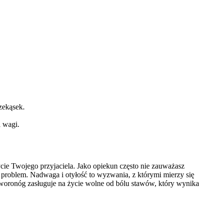
zekąsek.
 wagi.
ycie Twojego przyjaciela. Jako opiekun często nie zauważasz
roblem. Nadwaga i otyłość to wyzwania, z którymi mierzy się
zworonóg zasługuje na życie wolne od bólu stawów, który wynika