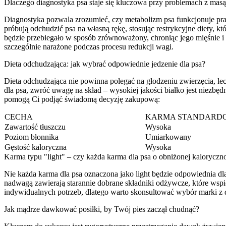
Dlaczego diagnostyka psa staje się kluczowa przy problemach z masą
Diagnostyka pozwala zrozumieć, czy metabolizm psa funkcjonuje praw
próbują odchudzić psa na własną rękę, stosując restrykcyjne diety, 
będzie przebiegało w sposób zrównoważony, chroniąc jego mięśnie i
szczególnie narażone podczas procesu redukcji wagi.
Dieta odchudzająca: jak wybrać odpowiednie jedzenie dla psa?
Dieta odchudzająca nie powinna polegać na głodzeniu zwierzęcia, lec
dla psa, zwróć uwagę na skład – wysokiej jakości białko jest niezbędn
pomogą Ci podjąć świadomą decyzję zakupową:
CECHA
KARMA STANDARD
Zawartość tłuszczu
Wysoka
Poziom błonnika
Umiarkowany
Gęstość kaloryczna
Wysoka
Karma typu "light" – czy każda karma dla psa o obniżonej kaloryczno
Nie każda karma dla psa oznaczona jako light będzie odpowiednia d
nadwagą zawierają starannie dobrane składniki odżywcze, które wsp
indywidualnych potrzeb, dlatego warto skonsultować wybór marki z d
Jak mądrze dawkować posiłki, by Twój pies zaczął chudnąć?