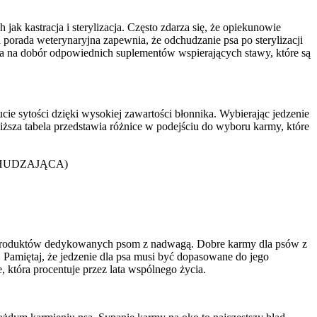
 kastracja i sterylizacja. Często zdarza się, że opiekunowie
 porada weterynaryjna zapewnia, że odchudzanie psa po sterylizacji
la na dobór odpowiednich suplementów wspierających stawy, które są
ie sytości dzięki wysokiej zawartości błonnika. Wybierając jedzenie
oniższa tabela przedstawia różnice w podejściu do wyboru karmy, które
HUDZAJĄCA)
nie produktów dedykowanych psom z nadwagą. Dobre karmy dla psów z
Pamiętaj, że jedzenie dla psa musi być dopasowane do jego
 która procentuje przez lata wspólnego życia.