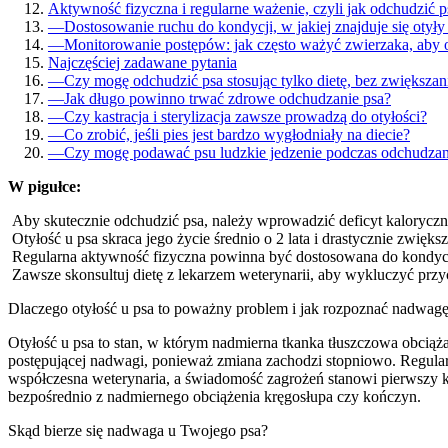
Aktywność fizyczna i regularne ważenie, czyli jak odchudzić
—
Dostosowanie ruchu do kondycji, w jakiej znajduje się otyły
—
Monitorowanie postępów: jak często ważyć zwierzaka, aby 
Najczęściej zadawane pytania
—
Czy mogę odchudzić psa stosując tylko dietę, bez zwiększan
—
Jak długo powinno trwać zdrowe odchudzanie psa?
—
Czy kastracja i sterylizacja zawsze prowadzą do otyłości?
—
Co zrobić, jeśli pies jest bardzo wygłodniały na diecie?
—
Czy mogę podawać psu ludzkie jedzenie podczas odchudzan
W pigułce:
Aby skutecznie odchudzić psa, należy wprowadzić deficyt kaloryczny
Otyłość u psa skraca jego życie średnio o 2 lata i drastycznie zwię
Regularna aktywność fizyczna powinna być dostosowana do kondycji 
Zawsze skonsultuj dietę z lekarzem weterynarii, aby wykluczyć przy
Dlaczego otyłość u psa to poważny problem i jak rozpoznać nadwagę
Otyłość u psa to stan, w którym nadmierna tkanka tłuszczowa obciąża
postępującej nadwagi, ponieważ zmiana zachodzi stopniowo. Regula
współczesna weterynaria, a świadomość zagrożeń stanowi pierwszy k
bezpośrednio z nadmiernego obciążenia kręgosłupa czy kończyn.
Skąd bierze się nadwaga u Twojego psa?