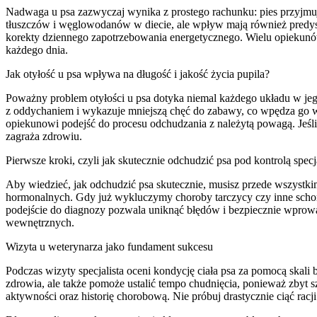
Nadwaga u psa zazwyczaj wynika z prostego rachunku: pies przyjmuj
tłuszczów i węglowodanów w diecie, ale wpływ mają również predyspo
korekty dziennego zapotrzebowania energetycznego. Wielu opiekunów z
każdego dnia.
Jak otyłość u psa wpływa na długość i jakość życia pupila?
Poważny problem otyłości u psa dotyka niemal każdego układu w jego
z oddychaniem i wykazuje mniejszą chęć do zabawy, co wpędza go w b
opiekunowi podejść do procesu odchudzania z należytą powagą. Jeśli T
zagraża zdrowiu.
Pierwsze kroki, czyli jak skutecznie odchudzić psa pod kontrolą specj
Aby wiedzieć, jak odchudzić psa skutecznie, musisz przede wszystkim 
hormonalnych. Gdy już wykluczymy choroby tarczycy czy inne schorz
podejście do diagnozy pozwala uniknąć błędów i bezpiecznie wprowad
wewnętrznych.
Wizyta u weterynarza jako fundament sukcesu
Podczas wizyty specjalista oceni kondycję ciała psa za pomocą skali 
zdrowia, ale także pomoże ustalić tempo chudnięcia, ponieważ zbyt s
aktywności oraz historię chorobową. Nie próbuj drastycznie ciąć ra