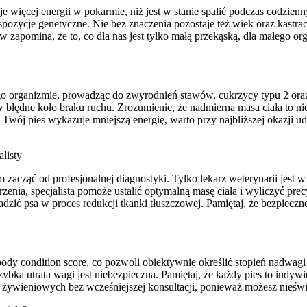
e więcej energii w pokarmie, niż jest w stanie spalić podczas codzie
zycje genetyczne. Nie bez znaczenia pozostaje też wiek oraz kastracj
apomina, że to, co dla nas jest tylko małą przekąską, dla małego org
 organizmie, prowadząc do zwyrodnień stawów, cukrzycy typu 2 oraz c
łędne koło braku ruchu. Zrozumienie, że nadmierna masa ciała to nie 
wój pies wykazuje mniejszą energię, warto przy najbliższej okazji uda
alisty
zacząć od profesjonalnej diagnostyki. Tylko lekarz weterynarii jest w
enia, specjalista pomoże ustalić optymalną masę ciała i wyliczyć pr
zić psa w proces redukcji tkanki tłuszczowej. Pamiętaj, że bezpiecz
body condition score, co pozwoli obiektywnie określić stopień nadwagi
zybka utrata wagi jest niebezpieczna. Pamiętaj, że każdy pies to indy
cji żywieniowych bez wcześniejszej konsultacji, ponieważ możesz nie