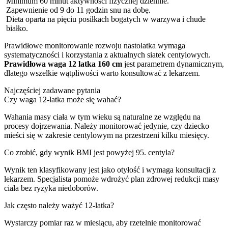
Minimum 60 minut aktywności fizycznej dziennie.
Zapewnienie od 9 do 11 godzin snu na dobę.
Dieta oparta na pięciu posiłkach bogatych w warzywa i chude
białko.
Prawidłowe monitorowanie rozwoju nastolatka wymaga
systematyczności i korzystania z aktualnych siatek centylowych.
Prawidłowa waga 12 latka 160 cm
jest parametrem dynamicznym,
dlatego wszelkie wątpliwości warto konsultować z lekarzem.
Najczęściej zadawane pytania
Czy waga 12-latka może się wahać?
Wahania masy ciała w tym wieku są naturalne ze względu na
procesy dojrzewania. Należy monitorować jedynie, czy dziecko
mieści się w zakresie centylowym na przestrzeni kilku miesięcy.
Co zrobić, gdy wynik BMI jest powyżej 95. centyla?
Wynik ten klasyfikowany jest jako otyłość i wymaga konsultacji z
lekarzem. Specjalista pomoże wdrożyć plan zdrowej redukcji masy
ciała bez ryzyka niedoborów.
Jak często należy ważyć 12-latka?
Wystarczy pomiar raz w miesiącu, aby rzetelnie monitorować