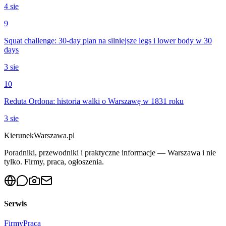
4 sie
9
Squat challenge: 30-day plan na silniejsze legs i lower body w 30
days
3 sie
10
Reduta Ordona: historia walki o Warszawę w 1831 roku
3 sie
KierunekWarszawa.pl
Poradniki, przewodniki i praktyczne informacje — Warszawa i nie
tylko. Firmy, praca, ogłoszenia.
Serwis
Firmy
Praca