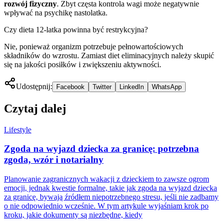
rozwój fizyczny
. Zbyt częsta kontrola wagi może negatywnie
wpływać na psychikę nastolatka.
Czy dieta 12-latka powinna być restrykcyjna?
Nie, ponieważ organizm potrzebuje pełnowartościowych
składników do wzrostu. Zamiast diet eliminacyjnych należy skupić
się na jakości posiłków i zwiększeniu aktywności.
Udostępnij:
Facebook
Twitter
LinkedIn
WhatsApp
Czytaj dalej
Lifestyle
Zgoda na wyjazd dziecka za granicę: potrzebna
zgoda, wzór i notarialny
Planowanie zagranicznych wakacji z dzieckiem to zawsze ogrom
emocji, jednak kwestie formalne, takie jak zgoda na wyjazd dziecka
za granicę, bywają źródłem niepotrzebnego stresu, jeśli nie zadbamy
o nie odpowiednio wcześnie. W tym artykule wyjaśniam krok po
kroku, jakie dokumenty są niezbędne, kiedy