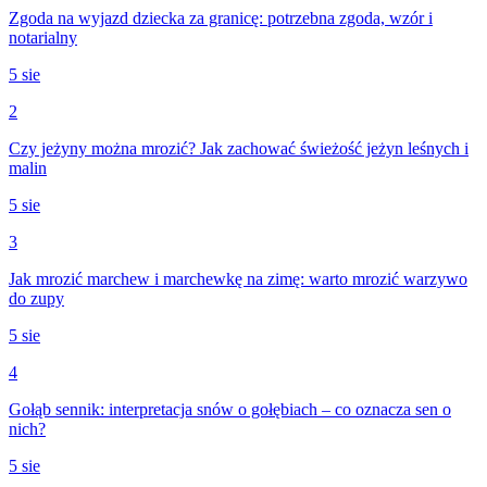
Zgoda na wyjazd dziecka za granicę: potrzebna zgoda, wzór i
notarialny
5 sie
2
Czy jeżyny można mrozić? Jak zachować świeżość jeżyn leśnych i
malin
5 sie
3
Jak mrozić marchew i marchewkę na zimę: warto mrozić warzywo
do zupy
5 sie
4
Gołąb sennik: interpretacja snów o gołębiach – co oznacza sen o
nich?
5 sie