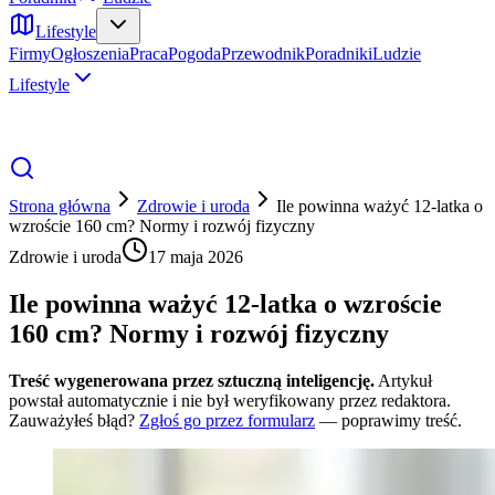
Lifestyle
Firmy
Ogłoszenia
Praca
Pogoda
Przewodnik
Poradniki
Ludzie
Lifestyle
Strona główna
Zdrowie i uroda
Ile powinna ważyć 12-latka o
wzroście 160 cm? Normy i rozwój fizyczny
Zdrowie i uroda
17 maja 2026
Ile powinna ważyć 12-latka o wzroście
160 cm? Normy i rozwój fizyczny
Treść wygenerowana przez sztuczną inteligencję.
Artykuł
powstał automatycznie i nie był weryfikowany przez redaktora.
Zauważyłeś błąd?
Zgłoś go przez formularz
— poprawimy treść.