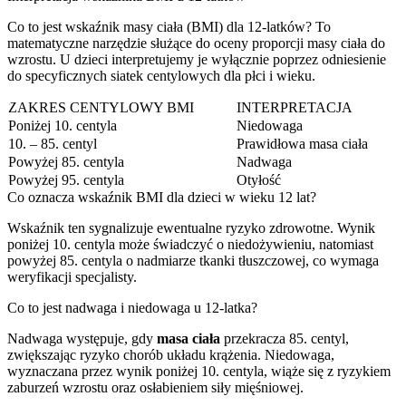
Co to jest wskaźnik masy ciała (BMI) dla 12-latków? To
matematyczne narzędzie służące do oceny proporcji masy ciała do
wzrostu. U dzieci interpretujemy je wyłącznie poprzez odniesienie
do specyficznych siatek centylowych dla płci i wieku.
ZAKRES CENTYLOWY BMI
INTERPRETACJA
Poniżej 10. centyla
Niedowaga
10. – 85. centyl
Prawidłowa masa ciała
Powyżej 85. centyla
Nadwaga
Powyżej 95. centyla
Otyłość
Co oznacza wskaźnik BMI dla dzieci w wieku 12 lat?
Wskaźnik ten sygnalizuje ewentualne ryzyko zdrowotne. Wynik
poniżej 10. centyla może świadczyć o niedożywieniu, natomiast
powyżej 85. centyla o nadmiarze tkanki tłuszczowej, co wymaga
weryfikacji specjalisty.
Co to jest nadwaga i niedowaga u 12-latka?
Nadwaga występuje, gdy
masa ciała
przekracza 85. centyl,
zwiększając ryzyko chorób układu krążenia. Niedowaga,
wyznaczana przez wynik poniżej 10. centyla, wiąże się z ryzykiem
zaburzeń wzrostu oraz osłabieniem siły mięśniowej.