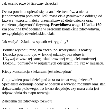
Jak ocenić rozwój fizyczny dziecka?
Ocena powinna opierać się na analizie trendów, a nie na
jednorazowym pomiarze. Jeśli masa ciała gwałtownie odbiega od
krzywej wzrostu, należy przeanalizować dietę dziecka oraz
codzienną aktywność fizyczną.
Prawidłowa waga 12 latka 160
cm
powinna być oceniana w szerokim kontekście zdrowotnym,
uwzględniając również skład ciała.
Jak ważyć 12-latka w sposób wiarygodny?
Pomiar wykonuj rano, na czczo, po skorzystaniu z toalety.
Dziecko powinno być w lekkiej odzieży, bez obuwia.
Używaj zawsze tej samej, skalibrowanej wagi elektronicznej.
Dokonuj pomiarów w regularnych odstępach, np. raz w miesiącu.
Kiedy konsultacja z lekarzem jest niezbędna?
Co powinien powiedzieć
pediatra
na temat wagi dziecka?
Specjalista dokonuje oceny w oparciu o wywiad rodzinny oraz stan
dojrzewania płciowego. To lekarz decyduje, czy masa ciała jest
odpowiednia do etapu rozwoju.
Zalecenia dla zdrowego rozwoju