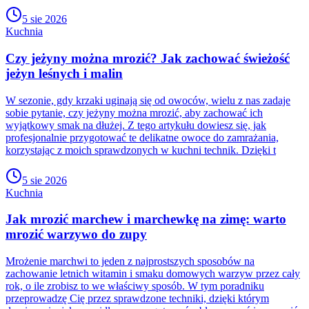
5 sie 2026
Kuchnia
Czy jeżyny można mrozić? Jak zachować świeżość
jeżyn leśnych i malin
W sezonie, gdy krzaki uginają się od owoców, wielu z nas zadaje
sobie pytanie, czy jeżyny można mrozić, aby zachować ich
wyjątkowy smak na dłużej. Z tego artykułu dowiesz się, jak
profesjonalnie przygotować te delikatne owoce do zamrażania,
korzystając z moich sprawdzonych w kuchni technik. Dzięki t
5 sie 2026
Kuchnia
Jak mrozić marchew i marchewkę na zimę: warto
mrozić warzywo do zupy
Mrożenie marchwi to jeden z najprostszych sposobów na
zachowanie letnich witamin i smaku domowych warzyw przez cały
rok, o ile zrobisz to we właściwy sposób. W tym poradniku
przeprowadzę Cię przez sprawdzone techniki, dzięki którym