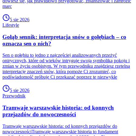
dowiesz się, jak prawidłowo przygotować, zblanszować i zamrozić
marc
5 sie 2026
Lifestyle
Gołąb sennik: interpretacja snów o gołębiach – co
oznacza sen o nich?
Sen o gołębiu to jedno z najczęściej analizowanych przeżyć
onirycznych, które od wieków intryguje swoją symboliką pokoju i
zmian w życiu osobistym. W tym przewodniku znajdziesz rzetelną
interpretację znaczeń snów, która pomoże Ci zrozumieć, co
podświadomość próbuje Ci przekazać poprzez te niezwykłe
5 sie 2026
Przewodnik
Tramwaje warszawskie historia: od konnych
przejazdów do nowoczesności
Tramwaje warszawskie historia: od konnych przejazdów do
nowoczesnościTramwaje warszawskie historia to fundament