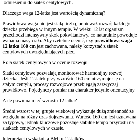
odniesieniu do siatek centylowych.
Dlaczego waga 12-latka jest wartością dynamiczną?
Prawidłowa waga nie jest stałą liczbą, ponieważ rozwój każdego
dziecka przebiega w innym tempie. W wieku 12 lat organizm
przechodzi intensywny skok pokwitaniowy, co naturalnie powoduje
wahania masy ciała. Aby rzetelnie ocenić, czy
prawidłowa waga
12 latka 160 cm
jest zachowana, należy korzystać z siatek
centylowych uwzględniających płeć.
Rola siatek centylowych w ocenie rozwoju
Siatki centylowe pozwalają monitorować harmonijny rozwój
dziecka. Jeśli 12-latek przy wzroście 160 cm utrzymuje się na
stałym centylu, procesy rozwojowe przebiegają zazwyczaj
prawidłowo. Pojedynczy pomiar ma charakter jedynie orientacyjny.
A ile powinna mieć wzrostu 12 latka?
Średni wzrost w tej grupie wiekowej wykazuje dużą zmienność ze
względu na różny czas dojrzewania. Wartość 160 cm jest uznawana
za typową, jednak kluczowe pozostaje stabilne tempo przyrostu na
siatkach centylowych w czasie.
Interpretacja wskaźnika BMI u 12-latków