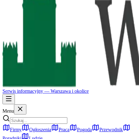
Serwis informacyjny —
Warszawa
i okolice
Menu
Firmy
Ogłoszenia
Praca
Pogoda
Przewodnik
Poradniki
Ludzie