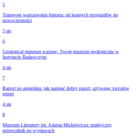
5
Tramwaje warszawskie historia: od konnych przejazdów do
nowoczesności
5 sie
6
Geological museum warsaw: Twoje muzeum geologiczne w
Instytucie Badawczym
4 sie
7
Raport po angielsku: jak napisać dobry raport, używając zwrotów
report
4 sie
8
Muzeum Literatury im. Adama Mickiewicza: praktyczny
przewodnik po wystawach