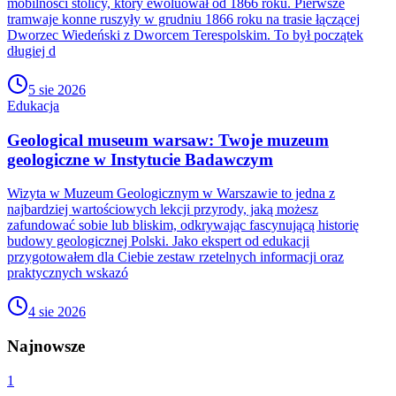
mobilności stolicy, który ewoluował od 1866 roku. Pierwsze
tramwaje konne ruszyły w grudniu 1866 roku na trasie łączącej
Dworzec Wiedeński z Dworcem Terespolskim. To był początek
długiej d
5 sie 2026
Edukacja
Geological museum warsaw: Twoje muzeum
geologiczne w Instytucie Badawczym
Wizyta w Muzeum Geologicznym w Warszawie to jedna z
najbardziej wartościowych lekcji przyrody, jaką możesz
zafundować sobie lub bliskim, odkrywając fascynującą historię
budowy geologicznej Polski. Jako ekspert od edukacji
przygotowałem dla Ciebie zestaw rzetelnych informacji oraz
praktycznych wskazó
4 sie 2026
Najnowsze
1