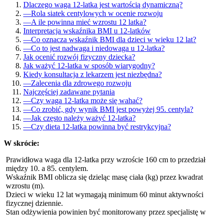
Dlaczego waga 12-latka jest wartością dynamiczną?
—
Rola siatek centylowych w ocenie rozwoju
—
A ile powinna mieć wzrostu 12 latka?
Interpretacja wskaźnika BMI u 12-latków
—
Co oznacza wskaźnik BMI dla dzieci w wieku 12 lat?
—
Co to jest nadwaga i niedowaga u 12-latka?
Jak ocenić rozwój fizyczny dziecka?
Jak ważyć 12-latka w sposób wiarygodny?
Kiedy konsultacja z lekarzem jest niezbędna?
—
Zalecenia dla zdrowego rozwoju
Najczęściej zadawane pytania
—
Czy waga 12-latka może się wahać?
—
Co zrobić, gdy wynik BMI jest powyżej 95. centyla?
—
Jak często należy ważyć 12-latka?
—
Czy dieta 12-latka powinna być restrykcyjna?
W skrócie:
Prawidłowa waga dla 12-latka przy wzroście 160 cm to przedział
między 10. a 85. centylem.
Wskaźnik BMI oblicza się dzieląc masę ciała (kg) przez kwadrat
wzrostu (m).
Dzieci w wieku 12 lat wymagają minimum 60 minut aktywności
fizycznej dziennie.
Stan odżywienia powinien być monitorowany przez specjalistę w