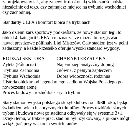
zaprojektowany tak, aby zapewnić doskonałą widoczność boiska,
niezależnie od tego, czy zajmujesz miejsce na trybunie wschodniej
czy zachodniej.
Standardy UEFA i komfort kibica na trybunach
Jako dziennikarz sportowy podkreślam, że nowy stadion legii to
obiekt 4. kategorii UEFA, co oznacza, że można tu rozgrywać
nawet prestiżowe półfinały Ligi Mistrzów. Cały stadion jest w pełni
zadaszony, a każde krzesełko oferuje wysoki standard wygody.
RODZAJ SEKTORA
CHARAKTERYSTYKA
Żyleta (Północna)
Najbardziej fanatyczny doping
Trybuna Zachodnia
Główna, z pełnym zapleczem
Trybuna Wschodnia
Dobra widoczność, rodzinna
Historia obiektu: od legendarnego stadionu Wojska Polskiego po
nowoczesną arenę
Proces budowy i rozbiórka starych trybun
Stary stadion wojska polskiego służył klubowi od
1930
roku, będąc
świadkiem wielu historycznych triumfów. Proces rozbiórki starych
trybun i budowa nowego stadionu odbywały się w systemie 3+1.
Dzięki temu, w trakcie prac, stadion był użytkowany, a piłkarz mógł
wciąż grać przy wsparciu swoich fanów.