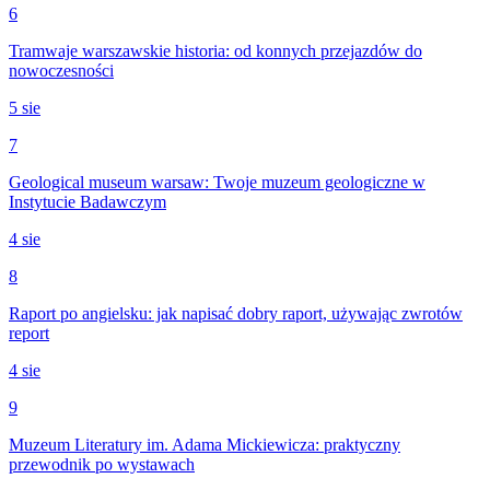
6
Tramwaje warszawskie historia: od konnych przejazdów do
nowoczesności
5 sie
7
Geological museum warsaw: Twoje muzeum geologiczne w
Instytucie Badawczym
4 sie
8
Raport po angielsku: jak napisać dobry raport, używając zwrotów
report
4 sie
9
Muzeum Literatury im. Adama Mickiewicza: praktyczny
przewodnik po wystawach