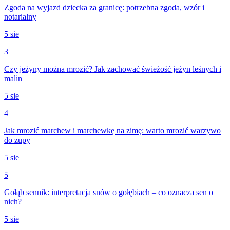
Zgoda na wyjazd dziecka za granicę: potrzebna zgoda, wzór i
notarialny
5 sie
3
Czy jeżyny można mrozić? Jak zachować świeżość jeżyn leśnych i
malin
5 sie
4
Jak mrozić marchew i marchewkę na zimę: warto mrozić warzywo
do zupy
5 sie
5
Gołąb sennik: interpretacja snów o gołębiach – co oznacza sen o
nich?
5 sie