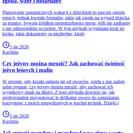
zgoda, wzór i notarialny
Planowanie zagranicznych wakacji z dzieckiem to zawsze ogrom
emocji, jednak kwestie formalne, takie jak zgoda na wyjazd dziecka
za granicę, bywają źródłem niepotrzebnego stresu, jeśli nie zadbamy
o nie odpowiednio wcześnie. W tym artykule wyjaśniam krok po
kroku, jakie dokumenty są niezbędne, kiedy
5 sie 2026
Kuchnia
Czy jeżyny można mrozić? Jak zachować świeżość
jeżyn leśnych i malin
W sezonie, gdy krzaki uginają się od owoców, wielu z nas zadaje
sobie pytanie, czy jeżyny można mrozić, aby zachować ich
wyjątkowy smak na dłużej. Z tego artykułu dowiesz się, jak
profesjonalnie przygotować te delikatne owoce do zamrażania,
korzystając z moich sprawdzonych w kuchni technik. Dzięki t
5 sie 2026
Kuchnia
Jak mrozić marchew i marchewkę na zimę: warto