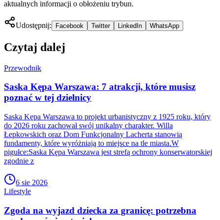
aktualnych informacji o obłożeniu trybun.
Udostępnij:
Facebook
Twitter
LinkedIn
WhatsApp
Czytaj dalej
Przewodnik
Saska Kępa Warszawa: 7 atrakcji, które musisz
poznać w tej dzielnicy
Saska Kępa Warszawa to projekt urbanistyczny z 1925 roku, który
do 2026 roku zachował swój unikalny charakter. Willa
Łepkowskich oraz Dom Funkcjonalny Lacherta stanowią
fundamenty, które wyróżniają to miejsce na tle miasta.W
pigułce:Saska Kępa Warszawa jest strefą ochrony konserwatorskiej
zgodnie z
6 sie 2026
Lifestyle
Zgoda na wyjazd dziecka za granicę: potrzebna