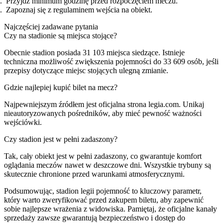
Przyjdź minimum godzinę przed rozpoczęciem meczu.
Zapoznaj się z regulaminem wejścia na obiekt.
Najczęściej zadawane pytania
Czy na stadionie są miejsca stojące?
Obecnie stadion posiada 31 103 miejsca siedzące. Istnieje
techniczna możliwość zwiększenia pojemności do 33 609 osób, jeśli
przepisy dotyczące miejsc stojących ulegną zmianie.
Gdzie najlepiej kupić bilet na mecz?
Najpewniejszym źródłem jest oficjalna strona legia.com. Unikaj
nieautoryzowanych pośredników, aby mieć pewność ważności
wejściówki.
Czy stadion jest w pełni zadaszony?
Tak, cały obiekt jest w pełni zadaszony, co gwarantuje komfort
oglądania meczów nawet w deszczowe dni. Wszystkie trybuny są
skutecznie chronione przed warunkami atmosferycznymi.
Podsumowując, stadion legii pojemność to kluczowy parametr,
który warto zweryfikować przed zakupem biletu, aby zapewnić
sobie najlepsze wrażenia z widowiska. Pamiętaj, że oficjalne kanały
sprzedaży zawsze gwarantują bezpieczeństwo i dostęp do