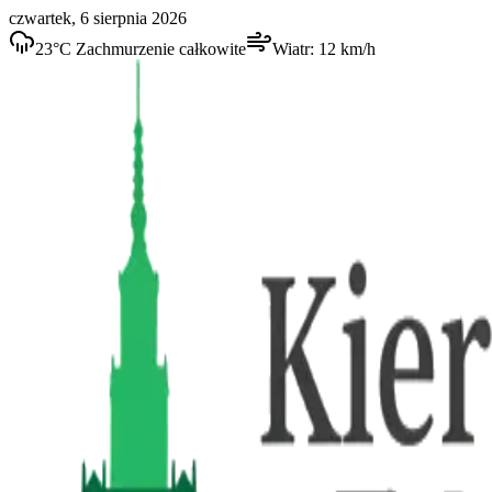
czwartek, 6 sierpnia 2026
23
°C
Zachmurzenie całkowite
Wiatr:
12
km/h