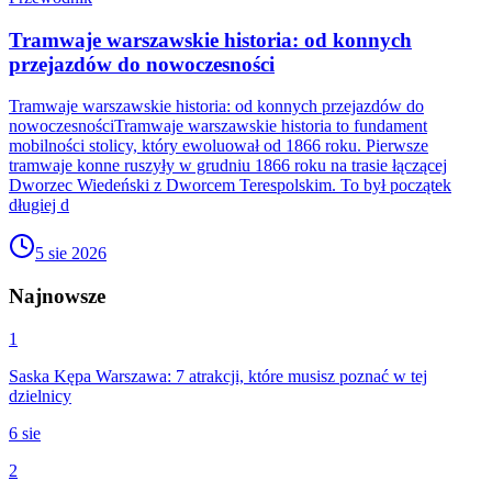
Tramwaje warszawskie historia: od konnych
przejazdów do nowoczesności
Tramwaje warszawskie historia: od konnych przejazdów do
nowoczesnościTramwaje warszawskie historia to fundament
mobilności stolicy, który ewoluował od 1866 roku. Pierwsze
tramwaje konne ruszyły w grudniu 1866 roku na trasie łączącej
Dworzec Wiedeński z Dworcem Terespolskim. To był początek
długiej d
5 sie 2026
Najnowsze
1
Saska Kępa Warszawa: 7 atrakcji, które musisz poznać w tej
dzielnicy
6 sie
2