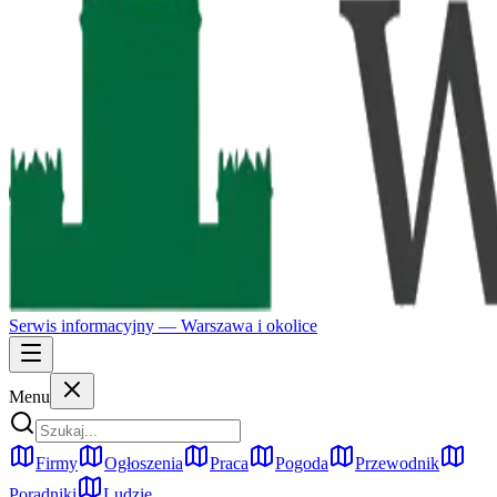
Serwis informacyjny —
Warszawa
i okolice
Menu
Firmy
Ogłoszenia
Praca
Pogoda
Przewodnik
Poradniki
Ludzie