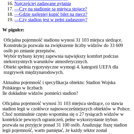
Najczęściej zadawane pytania
—
Czy na stadionie są miejsca stojące?
—
Gdzie najlepiej kupić bilet na mecz?
—
Czy stadion jest w pełni zadaszony?
W pigułce:
Oficjalna pojemność stadionu wynosi 31 103 miejsca siedzące.
Konstrukcja pozwala na zwiększenie liczby widzów do 33 609
osób po zmianie przepisów.
Wybór trybuny krytej zapewnia największy komfort podczas
niekorzystnych warunków atmosferycznych.
Obiekt spełnia rygorystyczne wymogi 4. kategorii UEFA dla
rozgrywek międzynarodowych.
Aktualna pojemność i specyfikacja obiektu: Stadion Wojska
Polskiego w liczbach
Ile dokładnie widzów pomieści stadion?
Oficjalna pojemność wynosi 31 103 miejsca siedzące, co stawia
stadion legii w czołówce najnowocześniejszych obiektów w Polsce.
Choć nominalnie często wspomina się o 27 tysiącach widzów w
kontekście pewnych ograniczeń, pełne wykorzystanie trybun
pozwala na przyjęcie ponad 31 100 osób. Analizując frazę stadion
legii pojemność, warto pamiętać, że każdy sektor został