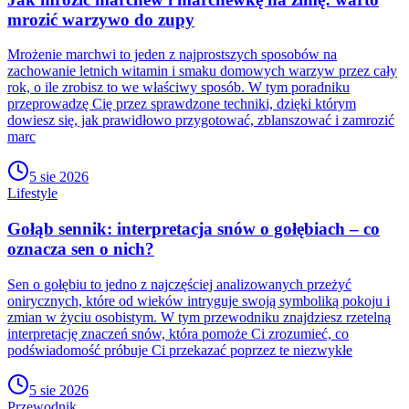
mrozić warzywo do zupy
Mrożenie marchwi to jeden z najprostszych sposobów na
zachowanie letnich witamin i smaku domowych warzyw przez cały
rok, o ile zrobisz to we właściwy sposób. W tym poradniku
przeprowadzę Cię przez sprawdzone techniki, dzięki którym
dowiesz się, jak prawidłowo przygotować, zblanszować i zamrozić
marc
5 sie 2026
Lifestyle
Gołąb sennik: interpretacja snów o gołębiach – co
oznacza sen o nich?
Sen o gołębiu to jedno z najczęściej analizowanych przeżyć
onirycznych, które od wieków intryguje swoją symboliką pokoju i
zmian w życiu osobistym. W tym przewodniku znajdziesz rzetelną
interpretację znaczeń snów, która pomoże Ci zrozumieć, co
podświadomość próbuje Ci przekazać poprzez te niezwykłe
5 sie 2026
Przewodnik