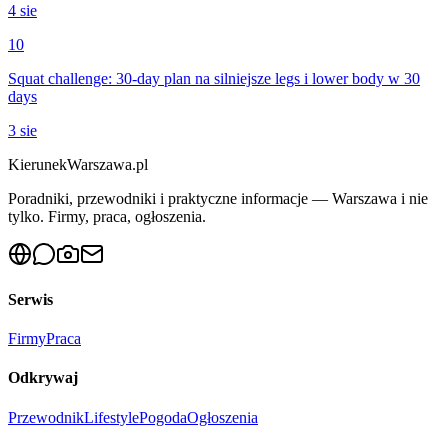
4 sie
10
Squat challenge: 30-day plan na silniejsze legs i lower body w 30
days
3 sie
KierunekWarszawa.pl
Poradniki, przewodniki i praktyczne informacje — Warszawa i nie
tylko. Firmy, praca, ogłoszenia.
Serwis
Firmy
Praca
Odkrywaj
Przewodnik
Lifestyle
Pogoda
Ogłoszenia