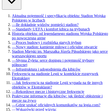
Aktualna pojemność i specyfikacja obiektu: Stadion Wojska
Polskiego w liczbach
—
Ile dokładnie widzów pomieści stadion?
—
Standardy UEFA i komfort kibica na trybunach
Historia obiektu: od legendarnego stadionu Wojska Polskiego
po nowoczesną arenę
—
Proces budowy i rozbiórka starych trybun
—
Nowy stadion: kamienie milowe i oficjalne otwarcie
Stadion Miejski im. Marszałka Józefa Piłsudskiego jako serce
warszawskiego sportu
—
Słynna Żyleta: serce dopingu i pojemność trybuny
północnej
—
Infrastruktura i udogodnienia dla kibiców
Frekwencja na stadionie Legii w kontekście rozgrywek
Ekstraklasy
—
Jak frekwencja na stadionie Legii wypada na tle innych
obiektów w Ekstraklasie?
—
Rekordowe mecze i historyczne frekwencje
Praktyczne informacje dla kibiców: jak śledzić obłożenie i
mecze na żywo
—
Gdzie szukać oficjalnych komunikatów na legia.com?
—
Wskazówki przed wizytą: