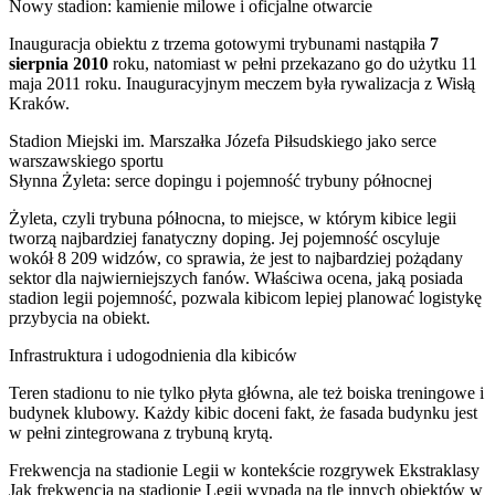
Nowy stadion: kamienie milowe i oficjalne otwarcie
Inauguracja obiektu z trzema gotowymi trybunami nastąpiła
7
sierpnia 2010
roku, natomiast w pełni przekazano go do użytku 11
maja 2011 roku. Inauguracyjnym meczem była rywalizacja z Wisłą
Kraków.
Stadion Miejski im. Marszałka Józefa Piłsudskiego jako serce
warszawskiego sportu
Słynna Żyleta: serce dopingu i pojemność trybuny północnej
Żyleta, czyli trybuna północna, to miejsce, w którym kibice legii
tworzą najbardziej fanatyczny doping. Jej pojemność oscyluje
wokół 8 209 widzów, co sprawia, że jest to najbardziej pożądany
sektor dla najwierniejszych fanów. Właściwa ocena, jaką posiada
stadion legii pojemność, pozwala kibicom lepiej planować logistykę
przybycia na obiekt.
Infrastruktura i udogodnienia dla kibiców
Teren stadionu to nie tylko płyta główna, ale też boiska treningowe i
budynek klubowy. Każdy kibic doceni fakt, że fasada budynku jest
w pełni zintegrowana z trybuną krytą.
Frekwencja na stadionie Legii w kontekście rozgrywek Ekstraklasy
Jak frekwencja na stadionie Legii wypada na tle innych obiektów w