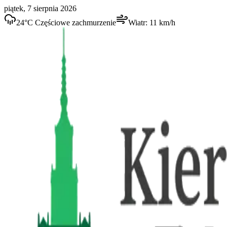
piątek, 7 sierpnia 2026
24
°C
Częściowe zachmurzenie
Wiatr:
11
km/h