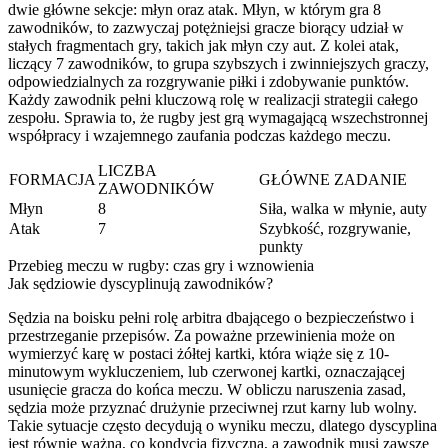
dwie główne sekcje: młyn oraz atak. Młyn, w którym gra 8
zawodników, to zazwyczaj potężniejsi gracze biorący udział w
stałych fragmentach gry, takich jak młyn czy aut. Z kolei atak,
liczący 7 zawodników, to grupa szybszych i zwinniejszych graczy,
odpowiedzialnych za rozgrywanie piłki i zdobywanie punktów.
Każdy zawodnik pełni kluczową rolę w realizacji strategii całego
zespołu. Sprawia to, że rugby jest grą wymagającą wszechstronnej
współpracy i wzajemnego zaufania podczas każdego meczu.
LICZBA
FORMACJA
GŁÓWNE ZADANIE
ZAWODNIKÓW
Młyn
8
Siła, walka w młynie, auty
Atak
7
Szybkość, rozgrywanie,
punkty
Przebieg meczu w rugby: czas gry i wznowienia
Jak sędziowie dyscyplinują zawodników?
Sędzia na boisku pełni rolę arbitra dbającego o bezpieczeństwo i
przestrzeganie przepisów. Za poważne przewinienia może on
wymierzyć karę w postaci żółtej kartki, która wiąże się z 10-
minutowym wykluczeniem, lub czerwonej kartki, oznaczającej
usunięcie gracza do końca meczu. W obliczu naruszenia zasad,
sędzia może przyznać drużynie przeciwnej rzut karny lub wolny.
Takie sytuacje często decydują o wyniku meczu, dlatego dyscyplina
jest równie ważna, co kondycja fizyczna, a zawodnik musi zawsze