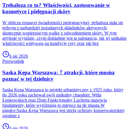
Trehaloza co to? Właściwości, zastosowanie w
kosmetyce i pielęgnacji skóry
W obliczu rosnącej świadomości pielęgnacyjnej, trehaloza stała się
jednym z najbardziej pożądanych składników aktywnych,
skutecznie wspierającym walkę z odwodnieniem skóry. W tym
artykule wyjaśnię, czym dokładnie jest ta substancja, jak jej unikalne
właściwości wpływają na kondycję cery oraz jak bez
6 sie 2026
Przewodnik
Saska Kępa Warszawa: 7 atrakcji, które musisz
poznać w tej dzielnicy
Saska Kępa Warszawa to projekt urbanistyczny z 1925 roku, który
do 2026 roku zachował swój unikalny charakter. Willa
Łepkowskich oraz Dom Funkcjonalny Lacherta stanowią
fundamenty, które wyróżniają to miejsce na tle miasta.W
pigułce:Saska Kępa Warszawa jest strefą ochrony konserwatorskiej
zgodnie z
6 sie 2026