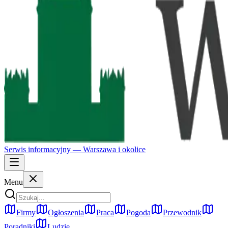
Serwis informacyjny —
Warszawa
i okolice
Menu
Firmy
Ogłoszenia
Praca
Pogoda
Przewodnik
Poradniki
Ludzie