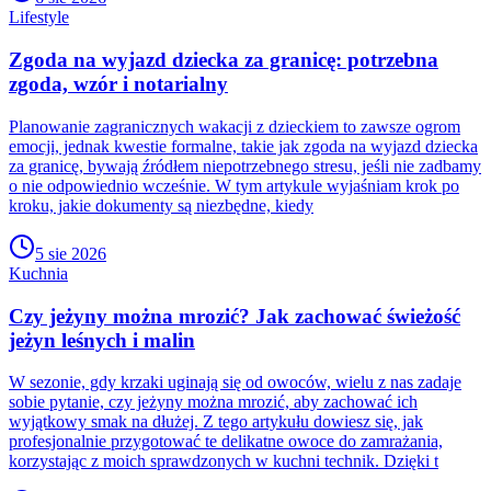
Lifestyle
Zgoda na wyjazd dziecka za granicę: potrzebna
zgoda, wzór i notarialny
Planowanie zagranicznych wakacji z dzieckiem to zawsze ogrom
emocji, jednak kwestie formalne, takie jak zgoda na wyjazd dziecka
za granicę, bywają źródłem niepotrzebnego stresu, jeśli nie zadbamy
o nie odpowiednio wcześnie. W tym artykule wyjaśniam krok po
kroku, jakie dokumenty są niezbędne, kiedy
5 sie 2026
Kuchnia
Czy jeżyny można mrozić? Jak zachować świeżość
jeżyn leśnych i malin
W sezonie, gdy krzaki uginają się od owoców, wielu z nas zadaje
sobie pytanie, czy jeżyny można mrozić, aby zachować ich
wyjątkowy smak na dłużej. Z tego artykułu dowiesz się, jak
profesjonalnie przygotować te delikatne owoce do zamrażania,
korzystając z moich sprawdzonych w kuchni technik. Dzięki t