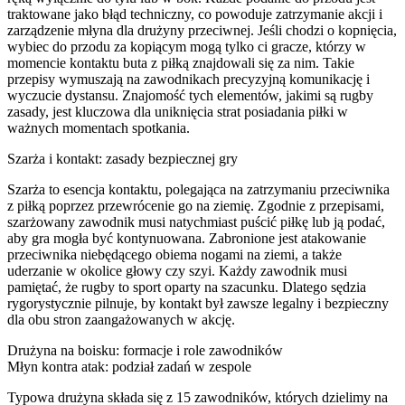
traktowane jako błąd techniczny, co powoduje zatrzymanie akcji i
zarządzenie młyna dla drużyny przeciwnej. Jeśli chodzi o kopnięcia,
wybiec do przodu za kopiącym mogą tylko ci gracze, którzy w
momencie kontaktu buta z piłką znajdowali się za nim. Takie
przepisy wymuszają na zawodnikach precyzyjną komunikację i
wyczucie dystansu. Znajomość tych elementów, jakimi są rugby
zasady, jest kluczowa dla uniknięcia strat posiadania piłki w
ważnych momentach spotkania.
Szarża i kontakt: zasady bezpiecznej gry
Szarża to esencja kontaktu, polegająca na zatrzymaniu przeciwnika
z piłką poprzez przewrócenie go na ziemię. Zgodnie z przepisami,
szarżowany zawodnik musi natychmiast puścić piłkę lub ją podać,
aby gra mogła być kontynuowana. Zabronione jest atakowanie
przeciwnika niebędącego obiema nogami na ziemi, a także
uderzanie w okolice głowy czy szyi. Każdy zawodnik musi
pamiętać, że rugby to sport oparty na szacunku. Dlatego sędzia
rygorystycznie pilnuje, by kontakt był zawsze legalny i bezpieczny
dla obu stron zaangażowanych w akcję.
Drużyna na boisku: formacje i role zawodników
Młyn kontra atak: podział zadań w zespole
Typowa drużyna składa się z 15 zawodników, których dzielimy na