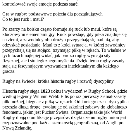
kontrolować swoje emocje podczas starć.
Gra w rugby: podstawowe pojęcia dla początkujących
Co to jest ruck i maul?
Po szarży na boisku często formuje się ruck lub maul, które są
kluczowymi elementami gry. Ruck powstaje, gdy piłka znajduje się
na ziemi, a zawodnicy obu drużyn przepychają się nad nią, aby
odzyskać posiadanie. Maul to z kolei sytuacja, w której zawodnicy
przepychają się na stojąco, trzymając piłkę w rękach. To właśnie w
tych fazach najlepiej widać, jak bardzo rugby wymaga siły
fizycznej, ale i strategicznego myślenia. Dzięki temu rugby zasady
stają się fascynującym wyzwaniem intelektualnym dla każdego
gracza.
Rugby na świecie: krótka historia rugby i rozwój dyscypliny
Historia rugby sięga
1823 roku
i wydarzeń w Rugby School, gdzie
według legendy William Webb Ellis po raz pierwszy złamał zasady
piłki nożnej, biegnąc z piłką w rękach. Od tamtego czasu dyscyplina
przeszła długą drogę, ewoluując od szkolnej zabawy do globalnego
fenomenu, jakim jest Puchar Świata. Organizacje takie jak World
Rugby dbają o unifikację przepisów, dzięki czemu rugby union jest
rozpoznawalne pod każdą szerokością geograficzną, od Anglii po
Nową Zelandię.