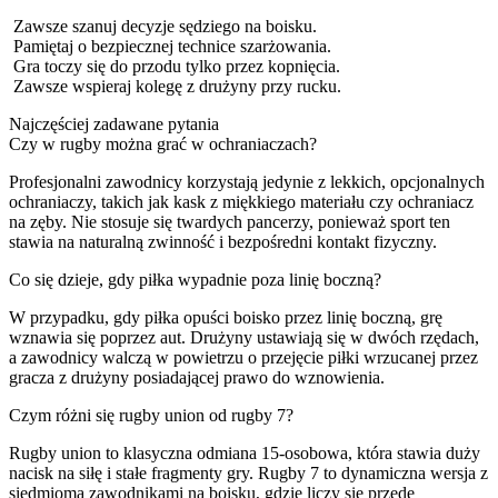
Zawsze szanuj decyzje sędziego na boisku.
Pamiętaj o bezpiecznej technice szarżowania.
Gra toczy się do przodu tylko przez kopnięcia.
Zawsze wspieraj kolegę z drużyny przy rucku.
Najczęściej zadawane pytania
Czy w rugby można grać w ochraniaczach?
Profesjonalni zawodnicy korzystają jedynie z lekkich, opcjonalnych
ochraniaczy, takich jak kask z miękkiego materiału czy ochraniacz
na zęby. Nie stosuje się twardych pancerzy, ponieważ sport ten
stawia na naturalną zwinność i bezpośredni kontakt fizyczny.
Co się dzieje, gdy piłka wypadnie poza linię boczną?
W przypadku, gdy piłka opuści boisko przez linię boczną, grę
wznawia się poprzez aut. Drużyny ustawiają się w dwóch rzędach,
a zawodnicy walczą w powietrzu o przejęcie piłki wrzucanej przez
gracza z drużyny posiadającej prawo do wznowienia.
Czym różni się rugby union od rugby 7?
Rugby union to klasyczna odmiana 15-osobowa, która stawia duży
nacisk na siłę i stałe fragmenty gry. Rugby 7 to dynamiczna wersja z
siedmioma zawodnikami na boisku, gdzie liczy się przede