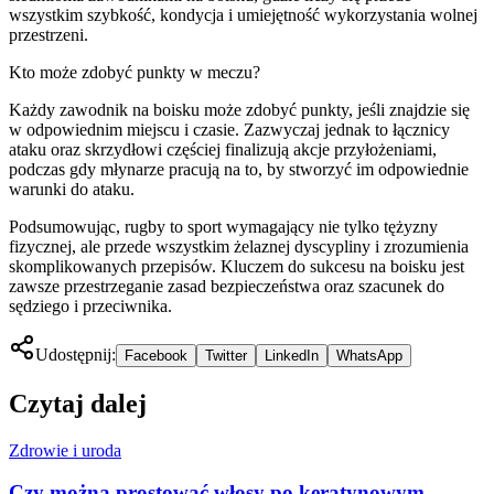
wszystkim szybkość, kondycja i umiejętność wykorzystania wolnej
przestrzeni.
Kto może zdobyć punkty w meczu?
Każdy zawodnik na boisku może zdobyć punkty, jeśli znajdzie się
w odpowiednim miejscu i czasie. Zazwyczaj jednak to łącznicy
ataku oraz skrzydłowi częściej finalizują akcje przyłożeniami,
podczas gdy młynarze pracują na to, by stworzyć im odpowiednie
warunki do ataku.
Podsumowując, rugby to sport wymagający nie tylko tężyzny
fizycznej, ale przede wszystkim żelaznej dyscypliny i zrozumienia
skomplikowanych przepisów. Kluczem do sukcesu na boisku jest
zawsze przestrzeganie zasad bezpieczeństwa oraz szacunek do
sędziego i przeciwnika.
Udostępnij:
Facebook
Twitter
LinkedIn
WhatsApp
Czytaj dalej
Zdrowie i uroda
Czy można prostować włosy po keratynowym