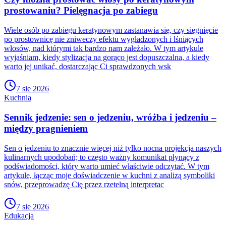
prostowaniu? Pielęgnacja po zabiegu
Wiele osób po zabiegu keratynowym zastanawia się, czy sięgnięcie
po prostownicę nie zniweczy efektu wygładzonych i lśniących
włosów, nad którymi tak bardzo nam zależało. W tym artykule
wyjaśniam, kiedy stylizacja na gorąco jest dopuszczalna, a kiedy
warto jej unikać, dostarczając Ci sprawdzonych wsk
7 sie 2026
Kuchnia
Sennik jedzenie: sen o jedzeniu, wróżba i jedzeniu –
między pragnieniem
Sen o jedzeniu to znacznie więcej niż tylko nocna projekcja naszych
kulinarnych upodobań; to często ważny komunikat płynący z
podświadomości, który warto umieć właściwie odczytać. W tym
artykule, łącząc moje doświadczenie w kuchni z analizą symboliki
snów, przeprowadzę Cię przez rzetelną interpretac
7 sie 2026
Edukacja