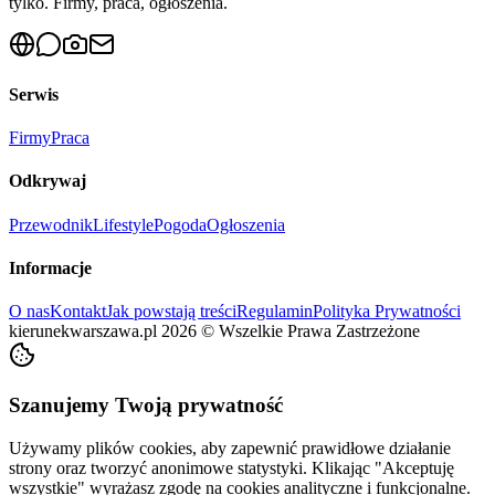
tylko. Firmy, praca, ogłoszenia.
Serwis
Firmy
Praca
Odkrywaj
Przewodnik
Lifestyle
Pogoda
Ogłoszenia
Informacje
O nas
Kontakt
Jak powstają treści
Regulamin
Polityka Prywatności
kierunekwarszawa.pl
2026
©
Wszelkie Prawa Zastrzeżone
Szanujemy Twoją prywatność
Używamy plików cookies, aby zapewnić prawidłowe działanie
strony oraz tworzyć anonimowe statystyki. Klikając "Akceptuję
wszystkie" wyrażasz zgodę na cookies analityczne i funkcjonalne.