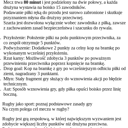
Mecz trwa
80 minut
i jest podzielony na dwie połowy, a każda
drużyna wystawia na boisko 15 zawodników.
Podawanie piłki ręką do przodu jest surowo zabronione i skutkuje
przyznaniem młyna dla drużyny przeciwnej.
Szarża jest dozwolona wyłącznie wobec zawodnika z piłką, zawsze
z zachowaniem zasad bezpieczeństwa i szacunku do rywala.
Przyłożenie: Położenie piłki na polu punktowym przeciwnika, za
co zespół otrzymuje 5 punktów.
Podwyższenie: Dodatkowe 2 punkty za celny kop na bramkę po
wykonanym wcześniej przyłożeniu.
Rzut karny: Możliwość zdobycia 3 punktów po poważnym
przewinieniu przeciwnika poprzez kopnięcie na bramkę.
Drop goal: Kop na bramkę z gry po wcześniejszym odbiciu piłki od
ziemi, nagradzany 3 punktami.
Młyn: Stały fragment gry służący do wznowienia akcji po błędzie
technicznym.
Aut: Sposób wznowienia gry, gdy piłka opuści boisko przez linię
boczną.
Rugby jako sport: poznaj podstawowe zasady gry
Na czym polega cel meczu w rugby?
Rugby jest grą zespołową, w której największym wyzwaniem jest
zdobycie większej liczby punktów niż drużyna przeciwna.