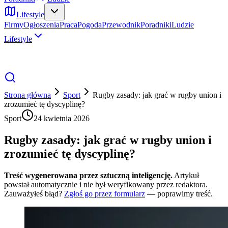
Lifestyle
Firmy
Ogłoszenia
Praca
Pogoda
Przewodnik
Poradniki
Ludzie
Lifestyle
Strona główna
Sport
Rugby zasady: jak grać w rugby union i
zrozumieć tę dyscyplinę?
Sport
24 kwietnia 2026
Rugby zasady: jak grać w rugby union i
zrozumieć tę dyscyplinę?
Treść wygenerowana przez sztuczną inteligencję.
Artykuł
powstał automatycznie i nie był weryfikowany przez redaktora.
Zauważyłeś błąd?
Zgłoś go przez formularz
— poprawimy treść.