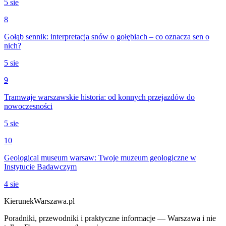
5 sie
8
Gołąb sennik: interpretacja snów o gołębiach – co oznacza sen o
nich?
5 sie
9
Tramwaje warszawskie historia: od konnych przejazdów do
nowoczesności
5 sie
10
Geological museum warsaw: Twoje muzeum geologiczne w
Instytucie Badawczym
4 sie
KierunekWarszawa.pl
Poradniki, przewodniki i praktyczne informacje — Warszawa i nie