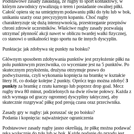
Podstawowe zasady zakładają, że rugby to sport kontaktowy, w
którym zawodnicy rywalizują o teren i posiadanie owalnej piłki.
Całość opiera się na umiejętnym podawaniu piłki do tyłu lub w bok,
unikaniu szarży oraz precyzyjnym kopaniu. Choć rugby
charakteryzuje się dużą intensywnością, przestrzeganie przepisów
chroni zdrowie uczestników. Właściwe rugby zasady pozwalają
utrzymać płynność akcji nawet w obliczu twardej walki fizycznej,
co stanowi o unikalności tego sportu na tle innych dyscyplin.
Punktacja: jak zdobywa się punkty na boisku?
Głównym sposobem zdobywania punktów jest przyłożenie piłki na
polu punktowym przeciwnika, co wyceniane jest na 5 punktów. Po
skutecznym przyłożeniu, drużyna otrzymuje prawo do
podwyższenia, czyli wykonania kopnięcia na bramkę w kształcie
litery H, co dodaje kolejne 2 punkty. Oprócz tego można zdobyć
3
punkty
za bramkę z rzutu karnego lub poprzez drop goal. Mecz
rugby trwa 80 minut, podzielonych na dwie równe połowy. Każda z
nich wymaga od graczy ogromnej dyscypliny taktycznej, aby
skutecznie rozgrywać piłkę pod presją czasu oraz przeciwnika.
Zasady gry w rugby: jak poruszać się po boisku?
Podania i kopnięcia: najważniejsze ograniczenia
Podstawowe zasady rugby jasno określają, że piłkę można podawać
ręką wyłącznie do tyłu lub w bok. Każde podanie do przodu jest