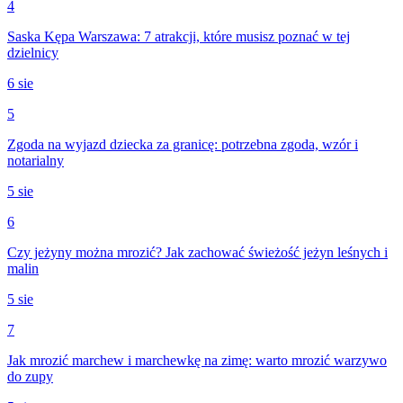
4
Saska Kępa Warszawa: 7 atrakcji, które musisz poznać w tej
dzielnicy
6 sie
5
Zgoda na wyjazd dziecka za granicę: potrzebna zgoda, wzór i
notarialny
5 sie
6
Czy jeżyny można mrozić? Jak zachować świeżość jeżyn leśnych i
malin
5 sie
7
Jak mrozić marchew i marchewkę na zimę: warto mrozić warzywo
do zupy