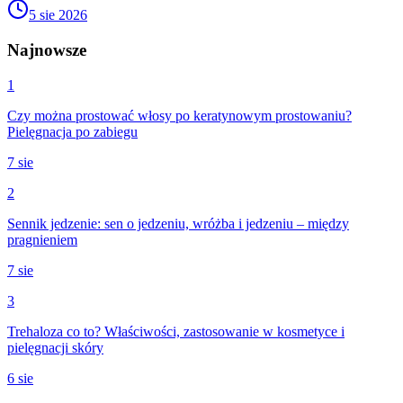
5 sie 2026
Najnowsze
1
Czy można prostować włosy po keratynowym prostowaniu?
Pielęgnacja po zabiegu
7 sie
2
Sennik jedzenie: sen o jedzeniu, wróżba i jedzeniu – między
pragnieniem
7 sie
3
Trehaloza co to? Właściwości, zastosowanie w kosmetyce i
pielęgnacji skóry
6 sie