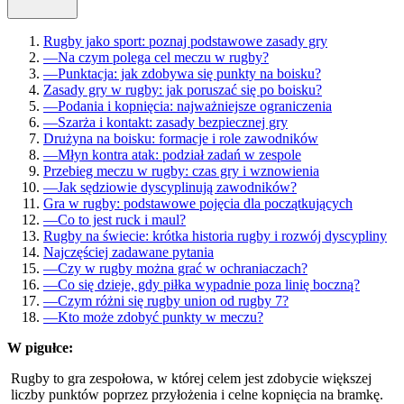
Rugby jako sport: poznaj podstawowe zasady gry
—
Na czym polega cel meczu w rugby?
—
Punktacja: jak zdobywa się punkty na boisku?
Zasady gry w rugby: jak poruszać się po boisku?
—
Podania i kopnięcia: najważniejsze ograniczenia
—
Szarża i kontakt: zasady bezpiecznej gry
Drużyna na boisku: formacje i role zawodników
—
Młyn kontra atak: podział zadań w zespole
Przebieg meczu w rugby: czas gry i wznowienia
—
Jak sędziowie dyscyplinują zawodników?
Gra w rugby: podstawowe pojęcia dla początkujących
—
Co to jest ruck i maul?
Rugby na świecie: krótka historia rugby i rozwój dyscypliny
Najczęściej zadawane pytania
—
Czy w rugby można grać w ochraniaczach?
—
Co się dzieje, gdy piłka wypadnie poza linię boczną?
—
Czym różni się rugby union od rugby 7?
—
Kto może zdobyć punkty w meczu?
W pigułce:
Rugby to gra zespołowa, w której celem jest zdobycie większej
liczby punktów poprzez przyłożenia i celne kopnięcia na bramkę.