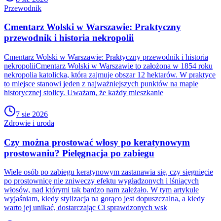
Przewodnik
Cmentarz Wolski w Warszawie: Praktyczny
przewodnik i historia nekropolii
Cmentarz Wolski w Warszawie: Praktyczny przewodnik i historia
nekropoliiCmentarz Wolski w Warszawie to założona w 1854 roku
nekropolia katolicka, która zajmuje obszar 12 hektarów. W praktyce
to miejsce stanowi jeden z najważniejszych punktów na mapie
historycznej stolicy. Uważam, że każdy mieszkanie
7 sie 2026
Zdrowie i uroda
Czy można prostować włosy po keratynowym
prostowaniu? Pielęgnacja po zabiegu
Wiele osób po zabiegu keratynowym zastanawia się, czy sięgnięcie
po prostownicę nie zniweczy efektu wygładzonych i lśniących
włosów, nad którymi tak bardzo nam zależało. W tym artykule
wyjaśniam, kiedy stylizacja na gorąco jest dopuszczalna, a kiedy
warto jej unikać, dostarczając Ci sprawdzonych wsk