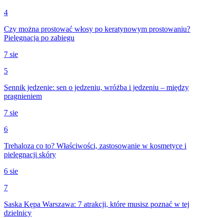
4
Czy można prostować włosy po keratynowym prostowaniu?
Pielęgnacja po zabiegu
7 sie
5
Sennik jedzenie: sen o jedzeniu, wróżba i jedzeniu – między
pragnieniem
7 sie
6
Trehaloza co to? Właściwości, zastosowanie w kosmetyce i
pielęgnacji skóry
6 sie
7
Saska Kępa Warszawa: 7 atrakcji, które musisz poznać w tej
dzielnicy