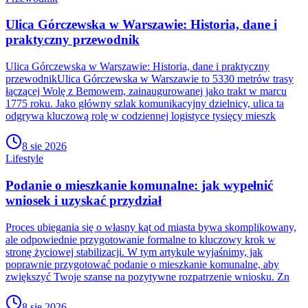
Ulica Górczewska w Warszawie: Historia, dane i
praktyczny przewodnik
Ulica Górczewska w Warszawie: Historia, dane i praktyczny
przewodnikUlica Górczewska w Warszawie to 5330 metrów trasy
łączącej Wolę z Bemowem, zainaugurowanej jako trakt w marcu
1775 roku. Jako główny szlak komunikacyjny dzielnicy, ulica ta
odgrywa kluczową rolę w codziennej logistyce tysięcy mieszk
8 sie 2026
Lifestyle
Podanie o mieszkanie komunalne: jak wypełnić
wniosek i uzyskać przydział
Proces ubiegania się o własny kąt od miasta bywa skomplikowany,
ale odpowiednie przygotowanie formalne to kluczowy krok w
stronę życiowej stabilizacji. W tym artykule wyjaśnimy, jak
poprawnie przygotować podanie o mieszkanie komunalne, aby
zwiększyć Twoje szanse na pozytywne rozpatrzenie wniosku. Zn
8 sie 2026