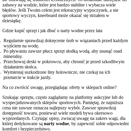
zabawy na wodzie, które jest bardzo stabilne i wybacza wiele
błędów. Jeśli Twoim celem jest rekreacyjny wypoczynek, a nie
sportowy wyczyn, kneeboard może okazać się strzałem w
dziesiątkę.
Gdzie kupić sprzęt i jak dbać o narty wodne przez lata
Regularnie sprawdzaj dokręcenie śrub w wiązaniach przed każdym
wyjściem na wodę.
Po pływaniu zawsze płucz sprzęt słodką wodą, aby usunąć osad
mineralny.
Przechowuj deski w pokrowcu, aby chronić je przed szkodliwym
działaniem słońca.
Wymieniaj uszkodzone liny holownicze, nie czekaj na ich
przetarcie w trakcie jazdy.
Na co zwrócić uwagę, przeglądając oferty w sklepach online?
Szukając sprzętu, często zaglądamy na platformy aukcyjne lub do
wyspecjalizowanych sklepów sportowych. Pamiętaj, że najniższa
cena nie zawsze oznacza najlepszy wybór. Zawsze sprawdzaj
dostępność towaru, ponieważ wiele modeli bywa okresowo
wyprzedanych. Czytając opisy, zwracaj uwagę na zakres wagi, dla
której dedykowane są
narty wodne
, by zapewnić sobie odpowiedni
komfort i bezpieczeństwo.