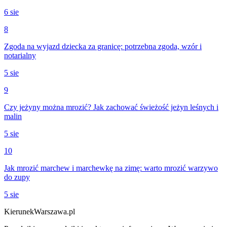
6 sie
8
Zgoda na wyjazd dziecka za granicę: potrzebna zgoda, wzór i
notarialny
5 sie
9
Czy jeżyny można mrozić? Jak zachować świeżość jeżyn leśnych i
malin
5 sie
10
Jak mrozić marchew i marchewkę na zimę: warto mrozić warzywo
do zupy
5 sie
KierunekWarszawa.pl