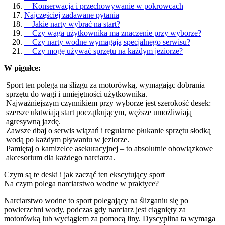
—
Konserwacja i przechowywanie w pokrowcach
Najczęściej zadawane pytania
—
Jakie narty wybrać na start?
—
Czy waga użytkownika ma znaczenie przy wyborze?
—
Czy narty wodne wymagają specjalnego serwisu?
—
Czy mogę używać sprzętu na każdym jeziorze?
W pigułce:
Sport ten polega na ślizgu za motorówką, wymagając dobrania
sprzętu do wagi i umiejętności użytkownika.
Najważniejszym czynnikiem przy wyborze jest szerokość desek:
szersze ułatwiają start początkującym, węższe umożliwiają
agresywną jazdę.
Zawsze dbaj o serwis wiązań i regularne płukanie sprzętu słodką
wodą po każdym pływaniu w jeziorze.
Pamiętaj o kamizelce asekuracyjnej – to absolutnie obowiązkowe
akcesorium dla każdego narciarza.
Czym są te deski i jak zacząć ten ekscytujący sport
Na czym polega narciarstwo wodne w praktyce?
Narciarstwo wodne to sport polegający na ślizganiu się po
powierzchni wody, podczas gdy narciarz jest ciągnięty za
motorówką lub wyciągiem za pomocą liny. Dyscyplina ta wymaga