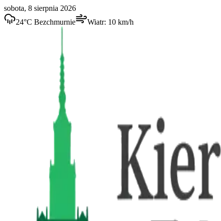
sobota, 8 sierpnia 2026
24
°C
Bezchmurnie
Wiatr:
10
km/h