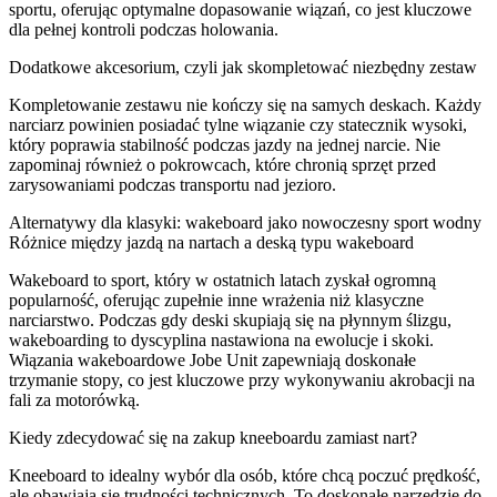
sportu, oferując optymalne dopasowanie wiązań, co jest kluczowe
dla pełnej kontroli podczas holowania.
Dodatkowe akcesorium, czyli jak skompletować niezbędny zestaw
Kompletowanie zestawu nie kończy się na samych deskach. Każdy
narciarz powinien posiadać tylne wiązanie czy statecznik wysoki,
który poprawia stabilność podczas jazdy na jednej narcie. Nie
zapominaj również o pokrowcach, które chronią sprzęt przed
zarysowaniami podczas transportu nad jezioro.
Alternatywy dla klasyki: wakeboard jako nowoczesny sport wodny
Różnice między jazdą na nartach a deską typu wakeboard
Wakeboard to sport, który w ostatnich latach zyskał ogromną
popularność, oferując zupełnie inne wrażenia niż klasyczne
narciarstwo. Podczas gdy deski skupiają się na płynnym ślizgu,
wakeboarding to dyscyplina nastawiona na ewolucje i skoki.
Wiązania wakeboardowe Jobe Unit zapewniają doskonałe
trzymanie stopy, co jest kluczowe przy wykonywaniu akrobacji na
fali za motorówką.
Kiedy zdecydować się na zakup kneeboardu zamiast nart?
Kneeboard to idealny wybór dla osób, które chcą poczuć prędkość,
ale obawiają się trudności technicznych. To doskonałe narzędzie do