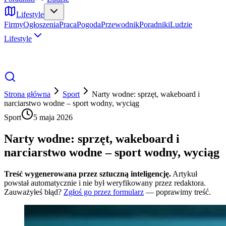
Lifestyle
Firmy
Ogłoszenia
Praca
Pogoda
Przewodnik
Poradniki
Ludzie
Lifestyle
Strona główna
Sport
Narty wodne: sprzęt, wakeboard i
narciarstwo wodne – sport wodny, wyciąg
Sport
5 maja 2026
Narty wodne: sprzęt, wakeboard i
narciarstwo wodne – sport wodny, wyciąg
Treść wygenerowana przez sztuczną inteligencję.
Artykuł
powstał automatycznie i nie był weryfikowany przez redaktora.
Zauważyłeś błąd?
Zgłoś go przez formularz
— poprawimy treść.