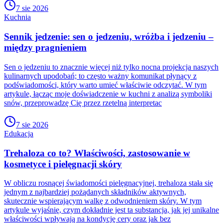
7 sie 2026
Kuchnia
Sennik jedzenie: sen o jedzeniu, wróżba i jedzeniu –
między pragnieniem
Sen o jedzeniu to znacznie więcej niż tylko nocna projekcja naszych
kulinarnych upodobań; to często ważny komunikat płynący z
podświadomości, który warto umieć właściwie odczytać. W tym
artykule, łącząc moje doświadczenie w kuchni z analizą symboliki
snów, przeprowadzę Cię przez rzetelną interpretac
7 sie 2026
Edukacja
Trehaloza co to? Właściwości, zastosowanie w
kosmetyce i pielęgnacji skóry
W obliczu rosnącej świadomości pielęgnacyjnej, trehaloza stała się
jednym z najbardziej pożądanych składników aktywnych,
skutecznie wspierającym walkę z odwodnieniem skóry. W tym
artykule wyjaśnię, czym dokładnie jest ta substancja, jak jej unikalne
właściwości wpływają na kondycję cery oraz jak bez