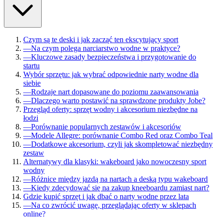
Czym są te deski i jak zacząć ten ekscytujący sport
—
Na czym polega narciarstwo wodne w praktyce?
—
Kluczowe zasady bezpieczeństwa i przygotowanie do
startu
Wybór sprzętu: jak wybrać odpowiednie narty wodne dla
siebie
—
Rodzaje nart dopasowane do poziomu zaawansowania
—
Dlaczego warto postawić na sprawdzone produkty Jobe?
Przegląd oferty: sprzęt wodny i akcesorium niezbędne na
łodzi
—
Porównanie popularnych zestawów i akcesoriów
—
Modele Allegre: porównanie Combo Red oraz Combo Teal
—
Dodatkowe akcesorium, czyli jak skompletować niezbędny
zestaw
Alternatywy dla klasyki: wakeboard jako nowoczesny sport
wodny
—
Różnice między jazdą na nartach a deską typu wakeboard
—
Kiedy zdecydować się na zakup kneeboardu zamiast nart?
Gdzie kupić sprzęt i jak dbać o narty wodne przez lata
—
Na co zwrócić uwagę, przeglądając oferty w sklepach
online?