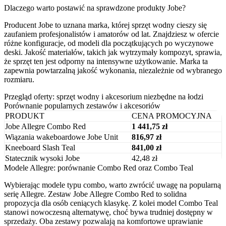
Dlaczego warto postawić na sprawdzone produkty Jobe?
Producent Jobe to uznana marka, której sprzęt wodny cieszy się
zaufaniem profesjonalistów i amatorów od lat. Znajdziesz w ofercie
różne konfiguracje, od modeli dla początkujących po wyczynowe
deski. Jakość materiałów, takich jak wytrzymały kompozyt, sprawia,
że sprzęt ten jest odporny na intensywne użytkowanie. Marka ta
zapewnia powtarzalną jakość wykonania, niezależnie od wybranego
rozmiaru.
Przegląd oferty: sprzęt wodny i akcesorium niezbędne na łodzi
Porównanie popularnych zestawów i akcesoriów
PRODUKT
CENA PROMOCYJNA
Jobe Allegre Combo Red
1 441,75 zł
Wiązania wakeboardowe Jobe Unit
816,97 zł
Kneeboard Slash Teal
841,00 zł
Statecznik wysoki Jobe
42,48 zł
Modele Allegre: porównanie Combo Red oraz Combo Teal
Wybierając modele typu combo, warto zwrócić uwagę na popularną
serię Allegre. Zestaw Jobe Allegre Combo Red to solidna
propozycja dla osób ceniących klasykę. Z kolei model Combo Teal
stanowi nowoczesną alternatywę, choć bywa trudniej dostępny w
sprzedaży. Oba zestawy pozwalają na komfortowe uprawianie