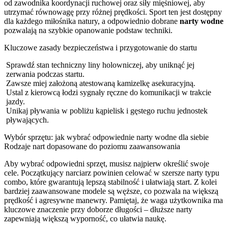
od zawodnika koordynacji ruchowej oraz siły mięśniowej, aby
utrzymać równowagę przy różnej prędkości. Sport ten jest dostępny
dla każdego miłośnika natury, a odpowiednio dobrane
narty wodne
pozwalają na szybkie opanowanie podstaw techniki.
Kluczowe zasady bezpieczeństwa i przygotowanie do startu
Sprawdź stan techniczny liny holowniczej, aby uniknąć jej
zerwania podczas startu.
Zawsze miej założoną atestowaną kamizelkę asekuracyjną.
Ustal z kierowcą łodzi sygnały ręczne do komunikacji w trakcie
jazdy.
Unikaj pływania w pobliżu kąpielisk i gęstego ruchu jednostek
pływających.
Wybór sprzętu: jak wybrać odpowiednie narty wodne dla siebie
Rodzaje nart dopasowane do poziomu zaawansowania
Aby wybrać odpowiedni sprzęt, musisz najpierw określić swoje
cele. Początkujący narciarz powinien celować w szersze narty typu
combo, które gwarantują lepszą stabilność i ułatwiają start. Z kolei
bardziej zaawansowane modele są węższe, co pozwala na większą
prędkość i agresywne manewry. Pamiętaj, że waga użytkownika ma
kluczowe znaczenie przy doborze długości – dłuższe narty
zapewniają większą wyporność, co ułatwia naukę.