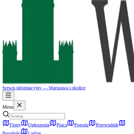
Serwis informacyjny —
Warszawa
i okolice
Menu
Firmy
Ogłoszenia
Praca
Pogoda
Przewodnik
Poradniki
Ludzie