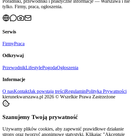
Poradniki, przewodniki i praktyczne informacje — Warszawa i nie
tylko. Firmy, praca, ogłoszenia.
Serwis
Firmy
Praca
Odkrywaj
Przewodnik
Lifestyle
Pogoda
Ogłoszenia
Informacje
O nas
Kontakt
Jak powstają treści
Regulamin
Polityka Prywatności
kierunekwarszawa.pl
2026
©
Wszelkie Prawa Zastrzeżone
Szanujemy Twoją prywatność
Używamy plików cookies, aby zapewnić prawidłowe działanie
strony oraz tworzyć anonimowe statystyki. Klikając "Akceptuję