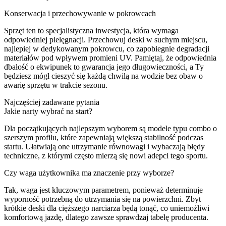
Konserwacja i przechowywanie w pokrowcach
Sprzęt ten to specjalistyczna inwestycja, która wymaga
odpowiedniej pielęgnacji. Przechowuj deski w suchym miejscu,
najlepiej w dedykowanym pokrowcu, co zapobiegnie degradacji
materiałów pod wpływem promieni UV. Pamiętaj, że odpowiednia
dbałość o ekwipunek to gwarancja jego długowieczności, a Ty
będziesz mógł cieszyć się każdą chwilą na wodzie bez obaw o
awarię sprzętu w trakcie sezonu.
Najczęściej zadawane pytania
Jakie narty wybrać na start?
Dla początkujących najlepszym wyborem są modele typu combo o
szerszym profilu, które zapewniają większą stabilność podczas
startu. Ułatwiają one utrzymanie równowagi i wybaczają błędy
techniczne, z którymi często mierzą się nowi adepci tego sportu.
Czy waga użytkownika ma znaczenie przy wyborze?
Tak, waga jest kluczowym parametrem, ponieważ determinuje
wyporność potrzebną do utrzymania się na powierzchni. Zbyt
krótkie deski dla cięższego narciarza będą tonąć, co uniemożliwi
komfortową jazdę, dlatego zawsze sprawdzaj tabelę producenta.