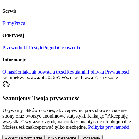
Serwis
Firmy
Praca
Odkrywaj
Przewodnik
Lifestyle
Pogoda
Ogłoszenia
Informacje
O nas
Kontakt
Jak powstają treści
Regulamin
Polityka Prywatności
kierunekwarszawa.pl
2026
©
Wszelkie Prawa Zastrzeżone
Szanujemy Twoją prywatność
Używamy plików cookies, aby zapewnić prawidłowe działanie
strony oraz tworzyć anonimowe statystyki. Klikając "Akceptuję
wszystkie" wyrażasz zgodę na cookies analityczne i funkcjonalne.
Możesz też zaakceptować tylko niezbędne.
Polityka prywatności
Akceptuję wszystkie
Tylko niezbędne
Szczegóły