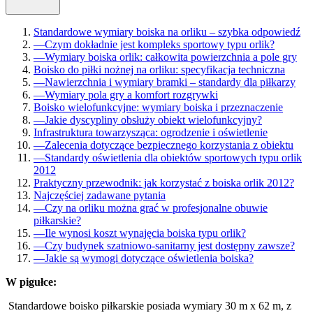
Standardowe wymiary boiska na orliku – szybka odpowiedź
—
Czym dokładnie jest kompleks sportowy typu orlik?
—
Wymiary boiska orlik: całkowita powierzchnia a pole gry
Boisko do piłki nożnej na orliku: specyfikacja techniczna
—
Nawierzchnia i wymiary bramki – standardy dla piłkarzy
—
Wymiary pola gry a komfort rozgrywki
Boisko wielofunkcyjne: wymiary boiska i przeznaczenie
—
Jakie dyscypliny obsłuży obiekt wielofunkcyjny?
Infrastruktura towarzysząca: ogrodzenie i oświetlenie
—
Zalecenia dotyczące bezpiecznego korzystania z obiektu
—
Standardy oświetlenia dla obiektów sportowych typu orlik
2012
Praktyczny przewodnik: jak korzystać z boiska orlik 2012?
Najczęściej zadawane pytania
—
Czy na orliku można grać w profesjonalne obuwie
piłkarskie?
—
Ile wynosi koszt wynajęcia boiska typu orlik?
—
Czy budynek szatniowo-sanitarny jest dostępny zawsze?
—
Jakie są wymogi dotyczące oświetlenia boiska?
W pigułce:
Standardowe boisko piłkarskie posiada wymiary 30 m x 62 m, z