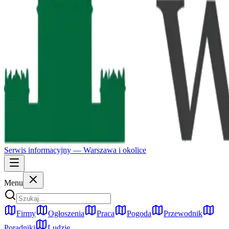
Serwis informacyjny —
Warszawa
i okolice
Menu
Firmy
Ogłoszenia
Praca
Pogoda
Przewodnik
Poradniki
Ludzie