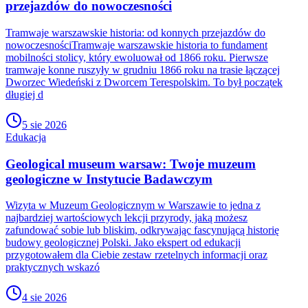
przejazdów do nowoczesności
Tramwaje warszawskie historia: od konnych przejazdów do
nowoczesnościTramwaje warszawskie historia to fundament
mobilności stolicy, który ewoluował od 1866 roku. Pierwsze
tramwaje konne ruszyły w grudniu 1866 roku na trasie łączącej
Dworzec Wiedeński z Dworcem Terespolskim. To był początek
długiej d
5 sie 2026
Edukacja
Geological museum warsaw: Twoje muzeum
geologiczne w Instytucie Badawczym
Wizyta w Muzeum Geologicznym w Warszawie to jedna z
najbardziej wartościowych lekcji przyrody, jaką możesz
zafundować sobie lub bliskim, odkrywając fascynującą historię
budowy geologicznej Polski. Jako ekspert od edukacji
przygotowałem dla Ciebie zestaw rzetelnych informacji oraz
praktycznych wskazó
4 sie 2026