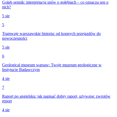
Gołąb sennik: interpretacja snów o gołębiach – co oznacza sen o
nich?
5 sie
5
Tramwaje warszawskie historia: od konnych przejazdów do
nowoczesności
5 sie
6
Geological museum warsaw: Twoje muzeum geologiczne w
Instytucie Badawczym
4 sie
7
Raport po angielsku: jak napisać dobry raport, używając zwrotów
report
4 sie