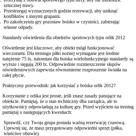
sztucznej trawy.
Przestrzegaj wyznaczonych godzin rezerwacji, aby uniknąć
konfliktów z innymi grupami.
Po zakończeniu gry pozostaw boisko w czystości, zabierając
własne odpady.
Standardy oświetlenia dla obiektów sportowych typu orlik 2012
Oświetlenie jest kluczowe, aby obiekt mógł funkcjonować
wieczorami. Dla treningu piłki nożnej wymagane jest średnie
natężenie 75 lx, natomiast dla boiska wielofunkcyjnego standardy są
wyższe i sięgają 200 lx. Odpowiednie rozmieszczenie słupów
oświetleniowych zapewnia równomierne rozproszenie światła na
całej płycie.
Praktyczny przewodnik: jak korzystać z boiska orlik 2012?
Korzystanie z orlika jest proste, jeśli znasz zasady panujące na
obiekcie. Pamiętaj, że o stan techniczny dba zarządca, ale to
użytkownicy odpowiadają za kulturę gry. Przed wyjściem na trening
pamiętaj o następujących kwestiach:
Sprawdź, czy Twoja grupa posiada ważną rezerwację czasową.
Upewnij się, że masz przygotowany odpowiedni sprzęt (piłka,
właściwe obuwie).