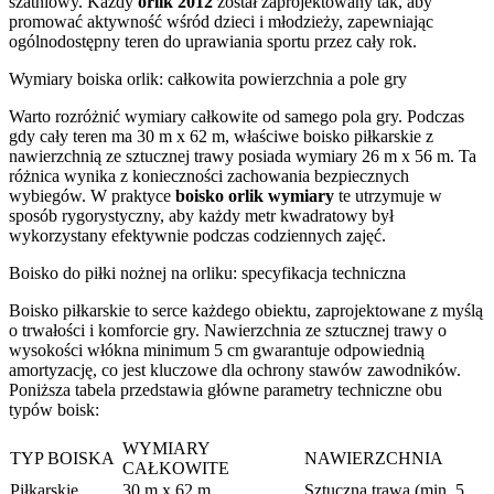
szatniowy. Każdy
orlik 2012
został zaprojektowany tak, aby
promować aktywność wśród dzieci i młodzieży, zapewniając
ogólnodostępny teren do uprawiania sportu przez cały rok.
Wymiary boiska orlik: całkowita powierzchnia a pole gry
Warto rozróżnić wymiary całkowite od samego pola gry. Podczas
gdy cały teren ma 30 m x 62 m, właściwe boisko piłkarskie z
nawierzchnią ze sztucznej trawy posiada wymiary 26 m x 56 m. Ta
różnica wynika z konieczności zachowania bezpiecznych
wybiegów. W praktyce
boisko orlik wymiary
te utrzymuje w
sposób rygorystyczny, aby każdy metr kwadratowy był
wykorzystany efektywnie podczas codziennych zajęć.
Boisko do piłki nożnej na orliku: specyfikacja techniczna
Boisko piłkarskie to serce każdego obiektu, zaprojektowane z myślą
o trwałości i komforcie gry. Nawierzchnia ze sztucznej trawy o
wysokości włókna minimum 5 cm gwarantuje odpowiednią
amortyzację, co jest kluczowe dla ochrony stawów zawodników.
Poniższa tabela przedstawia główne parametry techniczne obu
typów boisk:
WYMIARY
TYP BOISKA
NAWIERZCHNIA
CAŁKOWITE
Piłkarskie
30 m x 62 m
Sztuczna trawa (min. 5