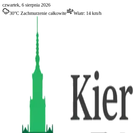
czwartek, 6 sierpnia 2026
30
°C
Zachmurzenie całkowite
Wiatr:
14
km/h