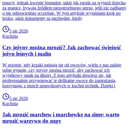
emocji, jednak kwestie formalne, takie jak zgoda na wyjazd dziecka
za granicę, bywają źródłem niepotrzebnego stresu, jeśli nie zadbamy
o nie odpowiednio wcześnie. W tym artykule wyjaśniam krok po
kroku, jakie dokumenty są niezbędne, kiedy
5 sie 2026
Kuchnia
Czy jeżyny można mrozić? Jak zachować świeżość
jeżyn leśnych i malin
W sezonie, gdy krzaki uginają się od owoców, wielu z nas zadaje
sobie pytanie, czy jeżyny można mrozić, aby zachować ich
wyjątkowy smak na dłużej. Z tego artykułu dowiesz się, jak
profesjonalnie przygotować te delikatne owoce do zamrażania,
korzystając z moich sprawdzonych w kuchni technik. Dzięki t
5 sie 2026
Kuchnia
Jak mrozić marchew i marchewkę na zimę: warto
mrozić warzywo do zupy