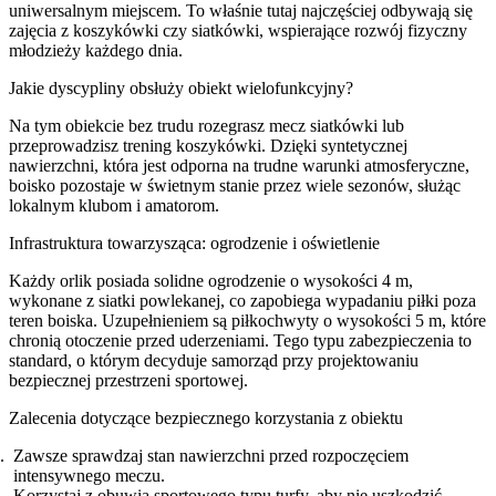
uniwersalnym miejscem. To właśnie tutaj najczęściej odbywają się
zajęcia z koszykówki czy siatkówki, wspierające rozwój fizyczny
młodzieży każdego dnia.
Jakie dyscypliny obsłuży obiekt wielofunkcyjny?
Na tym obiekcie bez trudu rozegrasz mecz siatkówki lub
przeprowadzisz trening koszykówki. Dzięki syntetycznej
nawierzchni, która jest odporna na trudne warunki atmosferyczne,
boisko pozostaje w świetnym stanie przez wiele sezonów, służąc
lokalnym klubom i amatorom.
Infrastruktura towarzysząca: ogrodzenie i oświetlenie
Każdy orlik posiada solidne ogrodzenie o wysokości 4 m,
wykonane z siatki powlekanej, co zapobiega wypadaniu piłki poza
teren boiska. Uzupełnieniem są piłkochwyty o wysokości 5 m, które
chronią otoczenie przed uderzeniami. Tego typu zabezpieczenia to
standard, o którym decyduje samorząd przy projektowaniu
bezpiecznej przestrzeni sportowej.
Zalecenia dotyczące bezpiecznego korzystania z obiektu
Zawsze sprawdzaj stan nawierzchni przed rozpoczęciem
intensywnego meczu.
Korzystaj z obuwia sportowego typu turfy, aby nie uszkodzić