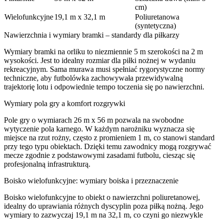
cm)
Wielofunkcyjne
19,1 m x 32,1 m
Poliuretanowa
(syntetyczna)
Nawierzchnia i wymiary bramki – standardy dla piłkarzy
Wymiary bramki na orliku to niezmiennie 5 m szerokości na 2 m
wysokości. Jest to idealny rozmiar dla piłki nożnej w wydaniu
rekreacyjnym. Sama murawa musi spełniać rygorystyczne normy
techniczne, aby futbolówka zachowywała przewidywalną
trajektorię lotu i odpowiednie tempo toczenia się po nawierzchni.
Wymiary pola gry a komfort rozgrywki
Pole gry o wymiarach 26 m x 56 m pozwala na swobodne
wytyczenie pola karnego. W każdym narożniku wyznacza się
miejsce na rzut rożny, często z promieniem 1 m, co stanowi standard
przy tego typu obiektach. Dzięki temu zawodnicy mogą rozgrywać
mecze zgodnie z podstawowymi zasadami futbolu, ciesząc się
profesjonalną infrastrukturą.
Boisko wielofunkcyjne: wymiary boiska i przeznaczenie
Boisko wielofunkcyjne to obiekt o nawierzchni poliuretanowej,
idealny do uprawiania różnych dyscyplin poza piłką nożną. Jego
wymiary to zazwyczaj 19,1 m na 32,1 m, co czyni go niezwykle