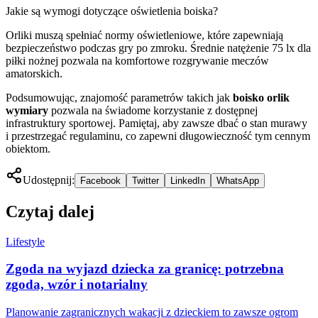
Jakie są wymogi dotyczące oświetlenia boiska?
Orliki muszą spełniać normy oświetleniowe, które zapewniają
bezpieczeństwo podczas gry po zmroku. Średnie natężenie 75 lx dla
piłki nożnej pozwala na komfortowe rozgrywanie meczów
amatorskich.
Podsumowując, znajomość parametrów takich jak
boisko orlik
wymiary
pozwala na świadome korzystanie z dostępnej
infrastruktury sportowej. Pamiętaj, aby zawsze dbać o stan murawy
i przestrzegać regulaminu, co zapewni długowieczność tym cennym
obiektom.
Udostępnij:
Facebook
Twitter
LinkedIn
WhatsApp
Czytaj dalej
Lifestyle
Zgoda na wyjazd dziecka za granicę: potrzebna
zgoda, wzór i notarialny
Planowanie zagranicznych wakacji z dzieckiem to zawsze ogrom