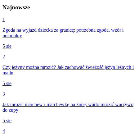
Najnowsze
1
Zgoda na wyjazd dziecka za granicę: potrzebna zgoda, wzór i
notarialny
5 sie
2
Czy jeżyny można mrozić? Jak zachować świeżość jeżyn leśnych i
malin
5 sie
3
Jak mrozić marchew i marchewkę na zimę: warto mrozić warzywo
do zupy
5 sie
4