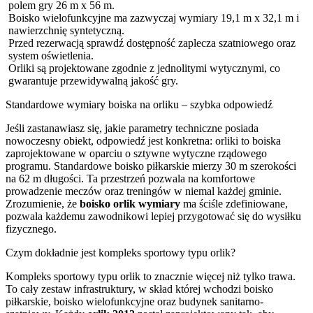
polem gry 26 m x 56 m.
Boisko wielofunkcyjne ma zazwyczaj wymiary 19,1 m x 32,1 m i
nawierzchnię syntetyczną.
Przed rezerwacją sprawdź dostępność zaplecza szatniowego oraz
system oświetlenia.
Orliki są projektowane zgodnie z jednolitymi wytycznymi, co
gwarantuje przewidywalną jakość gry.
Standardowe wymiary boiska na orliku – szybka odpowiedź
Jeśli zastanawiasz się, jakie parametry techniczne posiada
nowoczesny obiekt, odpowiedź jest konkretna: orliki to boiska
zaprojektowane w oparciu o sztywne wytyczne rządowego
programu. Standardowe boisko piłkarskie mierzy 30 m szerokości
na 62 m długości. Ta przestrzeń pozwala na komfortowe
prowadzenie meczów oraz treningów w niemal każdej gminie.
Zrozumienie, że
boisko orlik wymiary
ma ściśle zdefiniowane,
pozwala każdemu zawodnikowi lepiej przygotować się do wysiłku
fizycznego.
Czym dokładnie jest kompleks sportowy typu orlik?
Kompleks sportowy typu orlik to znacznie więcej niż tylko trawa.
To cały zestaw infrastruktury, w skład której wchodzi boisko
piłkarskie, boisko wielofunkcyjne oraz budynek sanitarno-