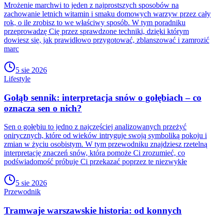
Mrożenie marchwi to jeden z najprostszych sposobów na
zachowanie letnich witamin i smaku domowych warzyw przez cały
rok, o ile zrobisz to we właściwy sposób. W tym poradniku
przeprowadzę Cię przez sprawdzone techniki, dzięki którym
dowiesz się, jak prawidłowo przygotować, zblanszować i zamrozić
marc
5 sie 2026
Lifestyle
Gołąb sennik: interpretacja snów o gołębiach – co
oznacza sen o nich?
Sen o gołębiu to jedno z najczęściej analizowanych przeżyć
onirycznych, które od wieków intryguje swoją symboliką pokoju i
zmian w życiu osobistym. W tym przewodniku znajdziesz rzetelną
interpretację znaczeń snów, która pomoże Ci zrozumieć, co
podświadomość próbuje Ci przekazać poprzez te niezwykłe
5 sie 2026
Przewodnik
Tramwaje warszawskie historia: od konnych