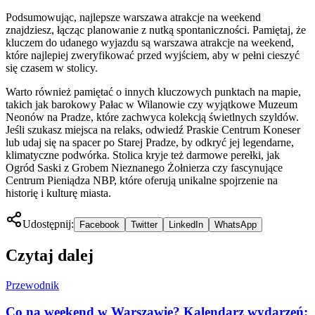
Podsumowując, najlepsze warszawa atrakcje na weekend
znajdziesz, łącząc planowanie z nutką spontaniczności. Pamiętaj, że
kluczem do udanego wyjazdu są warszawa atrakcje na weekend,
które najlepiej zweryfikować przed wyjściem, aby w pełni cieszyć
się czasem w stolicy.
Warto również pamiętać o innych kluczowych punktach na mapie,
takich jak barokowy Pałac w Wilanowie czy wyjątkowe Muzeum
Neonów na Pradze, które zachwyca kolekcją świetlnych szyldów.
Jeśli szukasz miejsca na relaks, odwiedź Praskie Centrum Koneser
lub udaj się na spacer po Starej Pradze, by odkryć jej legendarne,
klimatyczne podwórka. Stolica kryje też darmowe perełki, jak
Ogród Saski z Grobem Nieznanego Żołnierza czy fascynujące
Centrum Pieniądza NBP, które oferują unikalne spojrzenie na
historię i kulturę miasta.
Udostępnij:
Facebook
Twitter
LinkedIn
WhatsApp
Czytaj dalej
Przewodnik
Co na weekend w Warszawie? Kalendarz wydarzeń: