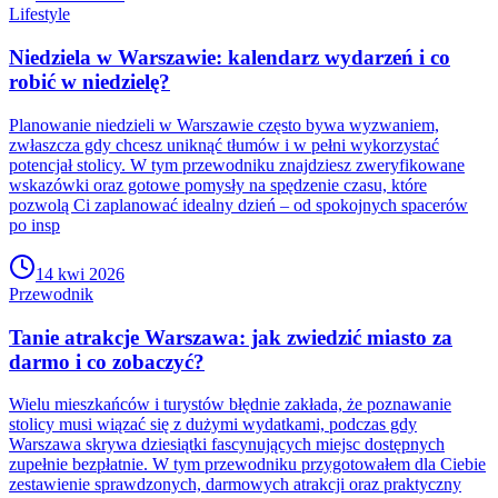
Lifestyle
Niedziela w Warszawie: kalendarz wydarzeń i co
robić w niedzielę?
Planowanie niedzieli w Warszawie często bywa wyzwaniem,
zwłaszcza gdy chcesz uniknąć tłumów i w pełni wykorzystać
potencjał stolicy. W tym przewodniku znajdziesz zweryfikowane
wskazówki oraz gotowe pomysły na spędzenie czasu, które
pozwolą Ci zaplanować idealny dzień – od spokojnych spacerów
po insp
14 kwi 2026
Przewodnik
Tanie atrakcje Warszawa: jak zwiedzić miasto za
darmo i co zobaczyć?
Wielu mieszkańców i turystów błędnie zakłada, że poznawanie
stolicy musi wiązać się z dużymi wydatkami, podczas gdy
Warszawa skrywa dziesiątki fascynujących miejsc dostępnych
zupełnie bezpłatnie. W tym przewodniku przygotowałem dla Ciebie
zestawienie sprawdzonych, darmowych atrakcji oraz praktyczny