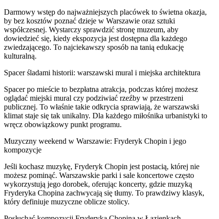
Darmowy wstęp do najważniejszych placówek to świetna okazja,
by bez kosztów poznać dzieje w Warszawie oraz sztuki
współczesnej. Wystarczy sprawdzić stronę muzeum, aby
dowiedzieć się, kiedy ekspozycja jest dostępna dla każdego
zwiedzającego. To najciekawszy sposób na tanią edukację
kulturalną.
Spacer śladami historii: warszawski mural i miejska architektura
Spacer po mieście to bezpłatna atrakcja, podczas której możesz
oglądać miejski mural czy podziwiać rzeźby w przestrzeni
publicznej. To właśnie takie odkrycia sprawiają, że warszawski
klimat staje się tak unikalny. Dla każdego miłośnika urbanistyki to
wręcz obowiązkowy punkt programu.
Muzyczny weekend w Warszawie: Fryderyk Chopin i jego
kompozycje
Jeśli kochasz muzykę, Fryderyk Chopin jest postacią, której nie
możesz pominąć. Warszawskie parki i sale koncertowe często
wykorzystują jego dorobek, oferując koncerty, gdzie muzyką
Fryderyka Chopina zachwycają się tłumy. To prawdziwy klasyk,
który definiuje muzyczne oblicze stolicy.
Posłuchać kompozycji Fryderyka Chopina w Łazienkach