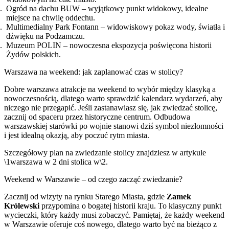
Ogród na dachu BUW – wyjątkowy punkt widokowy, idealne
miejsce na chwilę oddechu.
Multimedialny Park Fontann – widowiskowy pokaz wody, światła i
dźwięku na Podzamczu.
Muzeum POLIN – nowoczesna ekspozycja poświęcona historii
Żydów polskich.
Warszawa na weekend: jak zaplanować czas w stolicy?
Dobre warszawa atrakcje na weekend to wybór między klasyką a
nowoczesnością, dlatego warto sprawdzić kalendarz wydarzeń, aby
niczego nie przegapić. Jeśli zastanawiasz się, jak zwiedzać stolicę,
zacznij od spaceru przez historyczne centrum. Odbudowa
warszawskiej starówki po wojnie stanowi dziś symbol niezłomności
i jest idealną okazją, aby poczuć rytm miasta.
Szczegółowy plan na zwiedzanie stolicy znajdziesz w artykule
\1warszawa w 2 dni stolica w\2.
Weekend w Warszawie – od czego zacząć zwiedzanie?
Zacznij od wizyty na rynku Starego Miasta, gdzie
Zamek
Królewski
przypomina o bogatej historii kraju. To klasyczny punkt
wycieczki, który każdy musi zobaczyć. Pamiętaj, że każdy weekend
w Warszawie oferuje coś nowego, dlatego warto być na bieżąco z