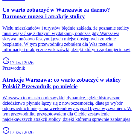
Co warto zobaczyć w Warszawie za darmo?
Darmowe muzea i atrakcje stolicy
Wielu mieszkańców i turystów błędnie zakłada, że poznanie stolicy
musi wiązać się z dużymi wydatkami, podczas gdy Warszawa
skrywa mnóstwo fascynujących miejsc dostępnych zupełnie
bezpłatnie. W tym przewodniku zebrałem dla Was rzetelne
informacje i praktyczne wskazówki, dzięki którym zaplanujecie zwi
17 kwi 2026
Przewodnik
Atrakcje Warszawa: co warto zobaczyć w stolicy
Polski? Przewodnik po mieście
Warszawa to miasto o niezwykłej dynamice, gdzie historyczne
dziedzictwo płynnie łączy się z nowoczesnością, dlatego wybór
odpowiednich miejsc na weekendowy wypad bywa wyzwaniem. W
tym przewodniku przygotowałem dla Ciebie zestawienie
najciekawszych atrakcji stolicy, dzięki któremu sprawnie zaplanujes
17 kwi 2026