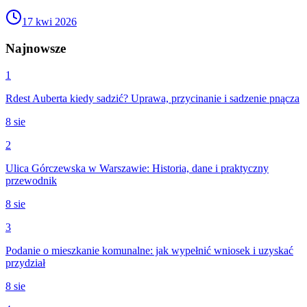
17 kwi 2026
Najnowsze
1
Rdest Auberta kiedy sadzić? Uprawa, przycinanie i sadzenie pnącza
8 sie
2
Ulica Górczewska w Warszawie: Historia, dane i praktyczny
przewodnik
8 sie
3
Podanie o mieszkanie komunalne: jak wypełnić wniosek i uzyskać
przydział
8 sie