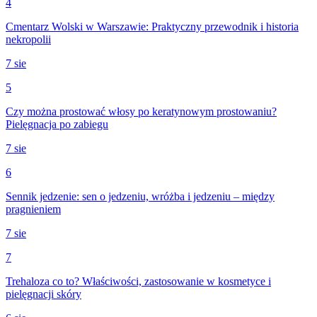
4
Cmentarz Wolski w Warszawie: Praktyczny przewodnik i historia
nekropolii
7 sie
5
Czy można prostować włosy po keratynowym prostowaniu?
Pielęgnacja po zabiegu
7 sie
6
Sennik jedzenie: sen o jedzeniu, wróżba i jedzeniu – między
pragnieniem
7 sie
7
Trehaloza co to? Właściwości, zastosowanie w kosmetyce i
pielęgnacji skóry