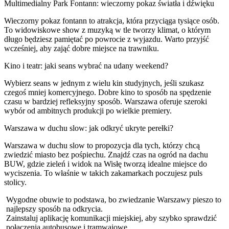
Multimedialny Park Fontann: wieczorny pokaz światła i dźwięku
Wieczorny pokaz fontann to atrakcja, która przyciąga tysiące osób.
To widowiskowe show z muzyką w tle tworzy klimat, o którym
długo będziesz pamiętać po powrocie z wyjazdu. Warto przyjść
wcześniej, aby zająć dobre miejsce na trawniku.
Kino i teatr: jaki seans wybrać na udany weekend?
Wybierz seans w jednym z wielu kin studyjnych, jeśli szukasz
czegoś mniej komercyjnego. Dobre kino to sposób na spędzenie
czasu w bardziej refleksyjny sposób. Warszawa oferuje szeroki
wybór od ambitnych produkcji po wielkie premiery.
Warszawa w duchu slow: jak odkryć ukryte perełki?
Warszawa w duchu slow to propozycja dla tych, którzy chcą
zwiedzić miasto bez pośpiechu. Znajdź czas na ogród na dachu
BUW, gdzie zieleń i widok na Wisłę tworzą idealne miejsce do
wyciszenia. To właśnie w takich zakamarkach poczujesz puls
stolicy.
Wygodne obuwie to podstawa, bo zwiedzanie Warszawy pieszo to
najlepszy sposób na odkrycia.
Zainstaluj aplikację komunikacji miejskiej, aby szybko sprawdzić
połączenia autobusowe i tramwajowe.