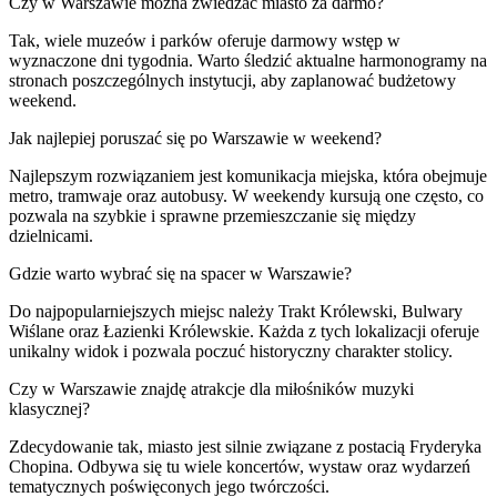
Czy w Warszawie można zwiedzać miasto za darmo?
Tak, wiele muzeów i parków oferuje darmowy wstęp w
wyznaczone dni tygodnia. Warto śledzić aktualne harmonogramy na
stronach poszczególnych instytucji, aby zaplanować budżetowy
weekend.
Jak najlepiej poruszać się po Warszawie w weekend?
Najlepszym rozwiązaniem jest komunikacja miejska, która obejmuje
metro, tramwaje oraz autobusy. W weekendy kursują one często, co
pozwala na szybkie i sprawne przemieszczanie się między
dzielnicami.
Gdzie warto wybrać się na spacer w Warszawie?
Do najpopularniejszych miejsc należy Trakt Królewski, Bulwary
Wiślane oraz Łazienki Królewskie. Każda z tych lokalizacji oferuje
unikalny widok i pozwala poczuć historyczny charakter stolicy.
Czy w Warszawie znajdę atrakcje dla miłośników muzyki
klasycznej?
Zdecydowanie tak, miasto jest silnie związane z postacią Fryderyka
Chopina. Odbywa się tu wiele koncertów, wystaw oraz wydarzeń
tematycznych poświęconych jego twórczości.