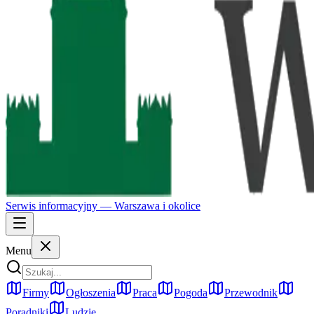
Serwis informacyjny —
Warszawa
i okolice
Menu
Firmy
Ogłoszenia
Praca
Pogoda
Przewodnik
Poradniki
Ludzie