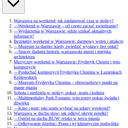
Warszawa na weekend: jak zaplanować czas w stolicy?
—
Weekend w Warszawie – od czego zacząć zwiedzanie?
—
Wydarzenia w Warszawie: gdzie szukać aktualnych
informacji?
Bezpłatny weekend w Warszawie: darmowy wstęp i atrakcje
—
Muzeum za darmo: kiedy zwiedzić wystawy bez opłat?
—
Spacer śladami historii: warszawski mural i miejska
architektura
Muzyczny weekend w Warszawie: Fryderyk Chopin i jego
kompozycje
—
Posłuchać kompozycji Fryderyka Chopina w Łazienkach
Królewskich
—
Muzeum Fryderyka Chopina – obowiązkowy punkt na
mapie miasta
Sobota i niedziela w stolicy: pokaz, seans i kultura
—
Multimedialny Park Fontann: wieczorny pokaz światła i
dźwięku
—
Kino i teatr: jaki seans wybrać na udany weekend?
Warszawa w duchu slow: jak odkryć ukryte perełki?
—
Ogród na dachu BUW: relaks w sercu miasta
—
Odkrywanie dzielnic: Praga i jej klimatyczne podwórka