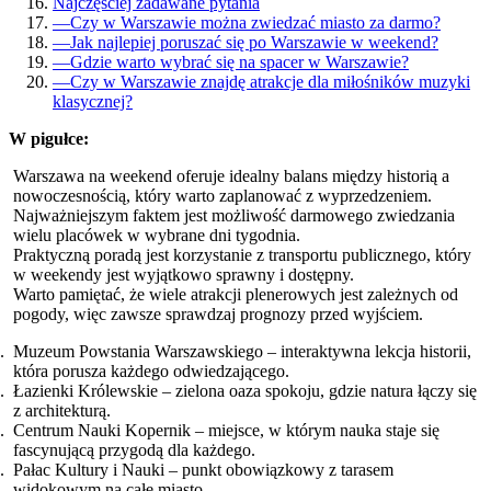
Najczęściej zadawane pytania
—
Czy w Warszawie można zwiedzać miasto za darmo?
—
Jak najlepiej poruszać się po Warszawie w weekend?
—
Gdzie warto wybrać się na spacer w Warszawie?
—
Czy w Warszawie znajdę atrakcje dla miłośników muzyki
klasycznej?
W pigułce:
Warszawa na weekend oferuje idealny balans między historią a
nowoczesnością, który warto zaplanować z wyprzedzeniem.
Najważniejszym faktem jest możliwość darmowego zwiedzania
wielu placówek w wybrane dni tygodnia.
Praktyczną poradą jest korzystanie z transportu publicznego, który
w weekendy jest wyjątkowo sprawny i dostępny.
Warto pamiętać, że wiele atrakcji plenerowych jest zależnych od
pogody, więc zawsze sprawdzaj prognozy przed wyjściem.
Muzeum Powstania Warszawskiego – interaktywna lekcja historii,
która porusza każdego odwiedzającego.
Łazienki Królewskie – zielona oaza spokoju, gdzie natura łączy się
z architekturą.
Centrum Nauki Kopernik – miejsce, w którym nauka staje się
fascynującą przygodą dla każdego.
Pałac Kultury i Nauki – punkt obowiązkowy z tarasem
widokowym na całe miasto.