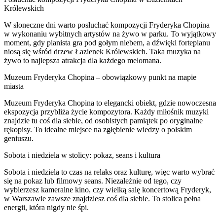
Królewskich
W słoneczne dni warto posłuchać kompozycji Fryderyka Chopina
w wykonaniu wybitnych artystów na żywo w parku. To wyjątkowy
moment, gdy pianista gra pod gołym niebem, a dźwięki fortepianu
niosą się wśród drzew Łazienek Królewskich. Taka muzyka na
żywo to najlepsza atrakcja dla każdego melomana.
Muzeum Fryderyka Chopina – obowiązkowy punkt na mapie
miasta
Muzeum Fryderyka Chopina to elegancki obiekt, gdzie nowoczesna
ekspozycja przybliża życie kompozytora. Każdy miłośnik muzyki
znajdzie tu coś dla siebie, od osobistych pamiątek po oryginalne
rękopisy. To idealne miejsce na zgłębienie wiedzy o polskim
geniuszu.
Sobota i niedziela w stolicy: pokaz, seans i kultura
Sobota i niedziela to czas na relaks oraz kulturę, więc warto wybrać
się na pokaz lub filmowy seans. Niezależnie od tego, czy
wybierzesz kameralne kino, czy wielką salę koncertową Fryderyk,
w Warszawie zawsze znajdziesz coś dla siebie. To stolica pełna
energii, która nigdy nie śpi.