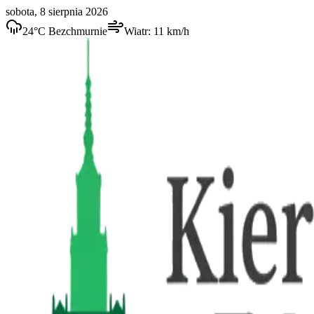
sobota, 8 sierpnia 2026
24
°C
Bezchmurnie
Wiatr:
11
km/h