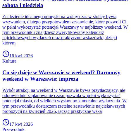
sobota i niedziela
Znalezienie idealnego pomysłu na wolny czas w stolicy bywa
wyzwaniem, dlatego przygotowałem zestawienie, które pozwoli Ci
w pełni wykorzystać potencjał Warszawy w najbliższy weekend. W
tym przewodniku znajdziesz zweryfikowany kalendarz
najciekawszych wydarzeń oraz praktyczne wskazówki, dzięki
którym
16 kwi 2026
Kultura
Co się dzieje w Warszawie w weekend? Darmowy
weekend w Warszawie: impreza
Wybór atrakcji na weekend w Warszawie bywa przytłaczający, ale
odpowiednie zaplanowanie czasu pozwala w pełni wykorzystać
potencjał miasta, od wielkich wystaw po kameralne wydarzenia. W
tym przewodniku dostarczam rzetelne zestawienie najciekawszych
propozycji na kwiecień 2026, łącząc praktyczne wska
17 kwi 2026
Przewodnik