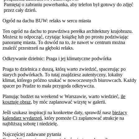
Pamiętaj o zabraniu powerbanka, aby telefon był gotowy do zdjęć
przez cały dzień.
Ogród na dachu BUW: relaks w sercu miasta
Ten ogród na dachu to prawdziwa perełka architektury krajobrazu.
Możesz tu odpocząć, czytając książkę lub po prostu podziwiając
panoramę miasta. To dowód na to, że nawet w centrum można
znaleźć przestrzeń na głęboki relaks.
Odkrywanie dzielnic: Praga i jej klimatyczne podwórka
Praga to dzielnica z duszą, którą warto zwiedzić, spacerując po
starych podwórkach. To tutaj znajdziesz autentyczny, lokalny
klimat, którego próżno szukać w nowoczesnych biurowcach. Każdy
spacer po Pradze to mała przygoda odkrywcza.
Planując budżet na weekend w Warszawie, warto wiedzieć,
ile
kosztuje obraz
, by móc zaplanować wizytę w galerii.
Jeśli szukasz inspiracji na konkretne daty, sprawdź nasz
bieżący
kalendarz wydarzeń
, który pomoże Ci zaplanować atrakcje na
najbliższą sobotę i niedzielę.
Najczęściej zadawane pytania