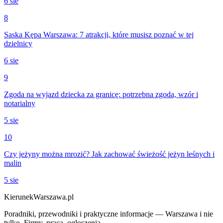
6 sie
8
Saska Kępa Warszawa: 7 atrakcji, które musisz poznać w tej
dzielnicy
6 sie
9
Zgoda na wyjazd dziecka za granicę: potrzebna zgoda, wzór i
notarialny
5 sie
10
Czy jeżyny można mrozić? Jak zachować świeżość jeżyn leśnych i
malin
5 sie
KierunekWarszawa.pl
Poradniki, przewodniki i praktyczne informacje — Warszawa i nie
tylko. Firmy, praca, ogłoszenia.