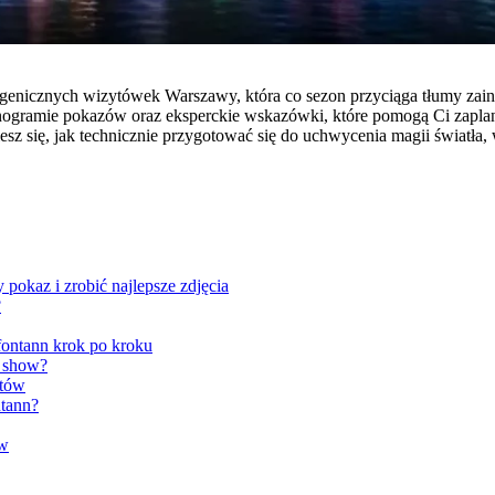
otogenicznych wizytówek Warszawy, która co sezon przyciąga tłumy za
nogramie pokazów oraz eksperckie wskazówki, które pomogą Ci zaplan
iesz się, jak technicznie przygotować się do uchwycenia magii światła
pokaz i zrobić najlepsze zdjęcia
?
fontann krok po kroku
e show?
stów
ntann?
ów