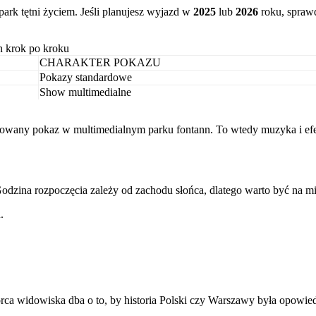
ark tętni życiem. Jeśli planujesz wyjazd w
2025
lub
2026
roku, sprawd
n krok po kroku
CHARAKTER POKAZU
Pokazy standardowe
Show multimedialne
dowany pokaz w multimedialnym parku fontann. To wtedy muzyka i efekt
Godzina rozpoczęcia zależy od zachodu słońca, dlatego warto być na mi
.
a widowiska dba o to, by historia Polski czy Warszawy była opowied