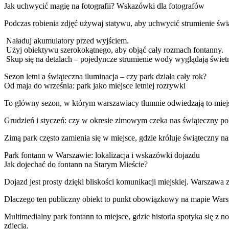
Jak uchwycić magię na fotografii? Wskazówki dla fotografów
Podczas robienia zdjęć używaj statywu, aby uchwycić strumienie świ
Naładuj akumulatory przed wyjściem.
Użyj obiektywu szerokokątnego, aby objąć cały rozmach fontanny.
Skup się na detalach – pojedyncze strumienie wody wyglądają świetn
Sezon letni a świąteczna iluminacja – czy park działa cały rok?
Od maja do września: park jako miejsce letniej rozrywki
To główny sezon, w którym warszawiacy tłumnie odwiedzają to miejs
Grudzień i styczeń: czy w okresie zimowym czeka nas świąteczny p
Zimą park często zamienia się w miejsce, gdzie króluje świąteczny n
Park fontann w Warszawie: lokalizacja i wskazówki dojazdu
Jak dojechać do fontann na Starym Mieście?
Dojazd jest prosty dzięki bliskości komunikacji miejskiej. Warszawa 
Dlaczego ten publiczny obiekt to punkt obowiązkowy na mapie War
Multimedialny park fontann to miejsce, gdzie historia spotyka się z
zdjęcia.