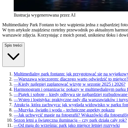
Ilustracja wygenerowana przez AI
Multimedialny Park Fontann to bez wątpienia jedna z najbardziej f
W tym artykule znajdziesz rzetelny przewodnik po aktualnym harmo
warszawie zdjęcia. Korzystając z moich porad, unikniesz tłoku i dow
Spis treści
Multimedialny park fontann: jak przygotować się na wyjątkowy 
—
Warszawa wieczorem: dlaczego warto odwiedzić to miejsce
—
Kiedy najlepiej zaplanować wizytę w sezonie 2025 i 2026?
Harmonogram i organizacja: pokazy w multimedialnym parku 
—
Piątek i sobotę – kiedy odbywa się najbardziej rozbudowan
—
Wstęp i logistyka: praktyczne rady dla warszawiaków i tury
Atrakcja, która zachwyca: jak wygląda widowisko w parku fo
—
Muzyka, światło i woda – techniczne aspekty pokazu
—
Jak uchwycić magię na fotografii? Wskazówki dla fotograf
Sezon letni a świąteczna iluminacja – czy park działa cały rok?
—
Od maja do września: park jako miejsce letniej rozrywki