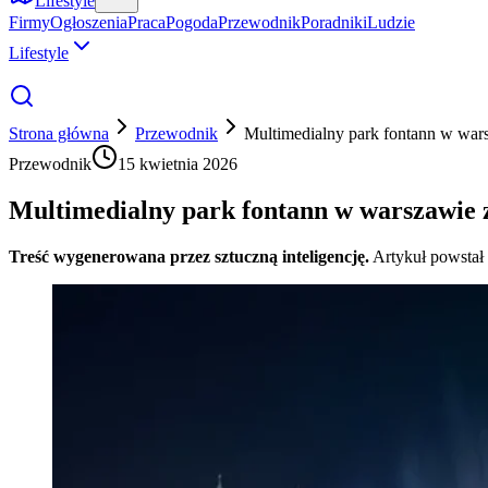
Lifestyle
Firmy
Ogłoszenia
Praca
Pogoda
Przewodnik
Poradniki
Ludzie
Lifestyle
Strona główna
Przewodnik
Multimedialny park fontann w war
Przewodnik
15 kwietnia 2026
Multimedialny park fontann w warszawie 
Treść wygenerowana przez sztuczną inteligencję.
Artykuł powstał