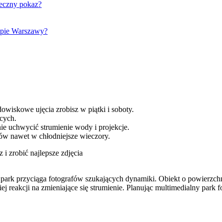
teczny pokaz?
apie Warszawy?
owiskowe ujęcia zrobisz w piątki i soboty.
cych.
nie uchwycić strumienie wody i projekcje.
ów nawet w chłodniejsze wieczory.
i zrobić najlepsze zdjęcia
 park przyciąga fotografów szukających dynamiki. Obiekt o powierzchn
ej reakcji na zmieniające się strumienie. Planując multimedialny park