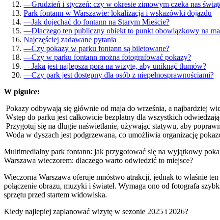
—
Grudzień i styczeń: czy w okresie zimowym czeka nas świą
Park fontann w Warszawie: lokalizacja i wskazówki dojazdu
—
Jak dojechać do fontann na Starym Mieście?
—
Dlaczego ten publiczny obiekt to punkt obowiązkowy na m
Najczęściej zadawane pytania
—
Czy pokazy w parku fontann są biletowane?
—
Czy w parku fontann można fotografować pokazy?
—
Jaka jest najlepsza pora na wizytę, aby uniknąć tłumów?
—
Czy park jest dostępny dla osób z niepełnosprawnościami?
W pigułce:
Pokazy odbywają się głównie od maja do września, a najbardziej wid
Wstęp do parku jest całkowicie bezpłatny dla wszystkich odwiedzają
Przygotuj się na długie naświetlanie, używając statywu, aby popraw
Woda w dyszach jest podgrzewana, co umożliwia organizację pokaz
Multimedialny park fontann: jak przygotować się na wyjątkowy pokaz 
Warszawa wieczorem: dlaczego warto odwiedzić to miejsce?
Wieczorna Warszawa oferuje mnóstwo atrakcji, jednak to właśnie ten
połączenie obrazu, muzyki i świateł. Wymaga ono od fotografa szybki
sprzętu przed startem widowiska.
Kiedy najlepiej zaplanować wizytę w sezonie 2025 i 2026?