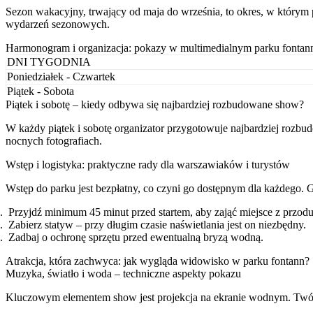
Sezon wakacyjny, trwający od maja do września, to okres, w którym p
wydarzeń sezonowych.
Harmonogram i organizacja: pokazy w multimedialnym parku fontan
DNI TYGODNIA
Poniedziałek - Czwartek
Piątek - Sobota
Piątek i sobotę – kiedy odbywa się najbardziej rozbudowane show?
W każdy piątek i sobotę organizator przygotowuje najbardziej rozbu
nocnych fotografiach.
Wstęp i logistyka: praktyczne rady dla warszawiaków i turystów
Wstęp do parku jest bezpłatny, co czyni go dostępnym dla każdego. 
Przyjdź minimum 45 minut przed startem, aby zająć miejsce z przodu
Zabierz statyw – przy długim czasie naświetlania jest on niezbędny.
Zadbaj o ochronę sprzętu przed ewentualną bryzą wodną.
Atrakcja, która zachwyca: jak wygląda widowisko w parku fontann?
Muzyka, światło i woda – techniczne aspekty pokazu
Kluczowym elementem show jest projekcja na ekranie wodnym. Twórc