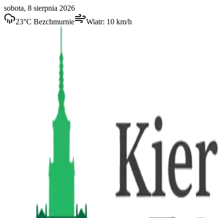
sobota, 8 sierpnia 2026
23
°C
Bezchmurnie
Wiatr:
10
km/h