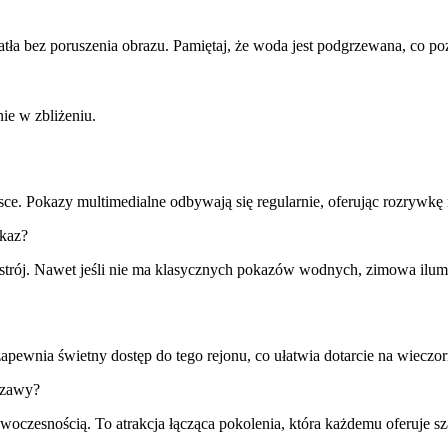
atła bez poruszenia obrazu. Pamiętaj, że woda jest podgrzewana, co p
ie w zbliżeniu.
ce. Pokazy multimedialne odbywają się regularnie, oferując rozrywk
okaz?
astrój. Nawet jeśli nie ma klasycznych pokazów wodnych, zimowa ilumin
zapewnia świetny dostęp do tego rejonu, co ułatwia dotarcie na wieczo
szawy?
 nowoczesnością. To atrakcja łącząca pokolenia, która każdemu oferuj