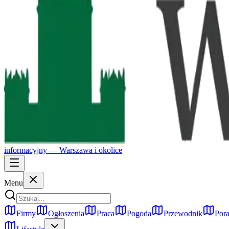
informacyjny —
Warszawa
i okolice
Menu
Firmy
Ogłoszenia
Praca
Pogoda
Przewodnik
Pora