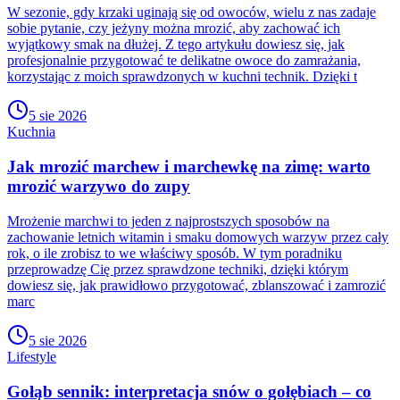
W sezonie, gdy krzaki uginają się od owoców, wielu z nas zadaje
sobie pytanie, czy jeżyny można mrozić, aby zachować ich
wyjątkowy smak na dłużej. Z tego artykułu dowiesz się, jak
profesjonalnie przygotować te delikatne owoce do zamrażania,
korzystając z moich sprawdzonych w kuchni technik. Dzięki t
5 sie 2026
Kuchnia
Jak mrozić marchew i marchewkę na zimę: warto
mrozić warzywo do zupy
Mrożenie marchwi to jeden z najprostszych sposobów na
zachowanie letnich witamin i smaku domowych warzyw przez cały
rok, o ile zrobisz to we właściwy sposób. W tym poradniku
przeprowadzę Cię przez sprawdzone techniki, dzięki którym
dowiesz się, jak prawidłowo przygotować, zblanszować i zamrozić
marc
5 sie 2026
Lifestyle
Gołąb sennik: interpretacja snów o gołębiach – co