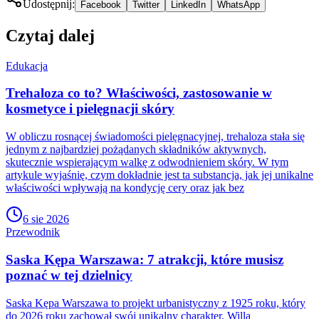
Udostępnij:
Facebook
Twitter
LinkedIn
WhatsApp
Czytaj dalej
Edukacja
Trehaloza co to? Właściwości, zastosowanie w
kosmetyce i pielęgnacji skóry
W obliczu rosnącej świadomości pielęgnacyjnej, trehaloza stała się
jednym z najbardziej pożądanych składników aktywnych,
skutecznie wspierającym walkę z odwodnieniem skóry. W tym
artykule wyjaśnię, czym dokładnie jest ta substancja, jak jej unikalne
właściwości wpływają na kondycję cery oraz jak bez
6 sie 2026
Przewodnik
Saska Kępa Warszawa: 7 atrakcji, które musisz
poznać w tej dzielnicy
Saska Kępa Warszawa to projekt urbanistyczny z 1925 roku, który
do 2026 roku zachował swój unikalny charakter. Willa