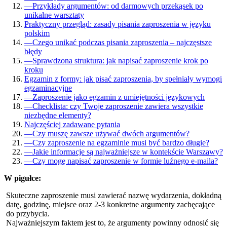
—
Przykłady argumentów: od darmowych przekąsek po
unikalne warsztaty
Praktyczny przegląd: zasady pisania zaproszenia w języku
polskim
—
Czego unikać podczas pisania zaproszenia – najczęstsze
błędy
—
Sprawdzona struktura: jak napisać zaproszenie krok po
kroku
Egzamin z formy: jak pisać zaproszenia, by spełniały wymogi
egzaminacyjne
—
Zaproszenie jako egzamin z umiejętności językowych
—
Checklista: czy Twoje zaproszenie zawiera wszystkie
niezbędne elementy?
Najczęściej zadawane pytania
—
Czy muszę zawsze używać dwóch argumentów?
—
Czy zaproszenie na egzaminie musi być bardzo długie?
—
Jakie informacje są najważniejsze w kontekście Warszawy?
—
Czy mogę napisać zaproszenie w formie luźnego e-maila?
W pigułce:
Skuteczne zaproszenie musi zawierać nazwę wydarzenia, dokładną
datę, godzinę, miejsce oraz 2-3 konkretne argumenty zachęcające
do przybycia.
Najważniejszym faktem jest to, że argumenty powinny odnosić się