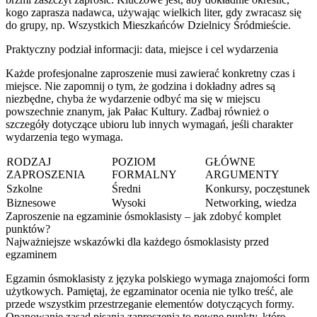
kogo zaprasza nadawca, używając wielkich liter, gdy zwracasz się
do grupy, np. Wszystkich Mieszkańców Dzielnicy Śródmieście.
Praktyczny podział informacji: data, miejsce i cel wydarzenia
Każde profesjonalne zaproszenie musi zawierać konkretny czas i
miejsce. Nie zapomnij o tym, że godzina i dokładny adres są
niezbędne, chyba że wydarzenie odbyć ma się w miejscu
powszechnie znanym, jak Pałac Kultury. Zadbaj również o
szczegóły dotyczące ubioru lub innych wymagań, jeśli charakter
wydarzenia tego wymaga.
RODZAJ
POZIOM
GŁÓWNE
ZAPROSZENIA
FORMALNY
ARGUMENTY
Szkolne
Średni
Konkursy, poczęstunek
Biznesowe
Wysoki
Networking, wiedza
Zaproszenie na egzaminie ósmoklasisty – jak zdobyć komplet
punktów?
Najważniejsze wskazówki dla każdego ósmoklasisty przed
egzaminem
Egzamin ósmoklasisty z języka polskiego wymaga znajomości form
użytkowych. Pamiętaj, że egzaminator ocenia nie tylko treść, ale
przede wszystkim przestrzeganie elementów dotyczących formy.
Opanowanie zasad pisania zaproszenia to pewne punkty, które