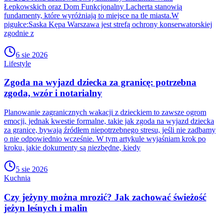
Łepkowskich oraz Dom Funkcjonalny Lacherta stanowią
fundamenty, które wyróżniają to miejsce na tle miasta.W
pigułce:Saska Kępa Warszawa jest strefą ochrony konserwatorskiej
zgodnie z
6 sie 2026
Lifestyle
Zgoda na wyjazd dziecka za granicę: potrzebna
zgoda, wzór i notarialny
Planowanie zagranicznych wakacji z dzieckiem to zawsze ogrom
emocji, jednak kwestie formalne, takie jak zgoda na wyjazd dziecka
za granicę, bywają źródłem niepotrzebnego stresu, jeśli nie zadbamy
o nie odpowiednio wcześnie. W tym artykule wyjaśniam krok po
kroku, jakie dokumenty są niezbędne, kiedy
5 sie 2026
Kuchnia
Czy jeżyny można mrozić? Jak zachować świeżość
jeżyn leśnych i malin