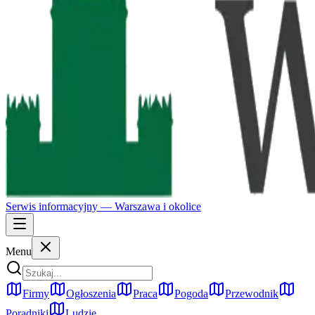
Serwis informacyjny —
Warszawa
i okolice
Menu
Firmy
Ogłoszenia
Praca
Pogoda
Przewodnik
Poradniki
Ludzie