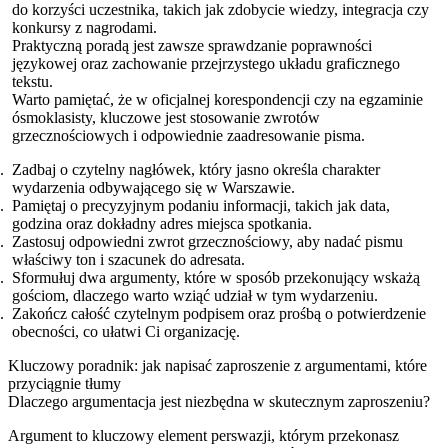
do korzyści uczestnika, takich jak zdobycie wiedzy, integracja czy
konkursy z nagrodami.
Praktyczną poradą jest zawsze sprawdzanie poprawności
językowej oraz zachowanie przejrzystego układu graficznego
tekstu.
Warto pamiętać, że w oficjalnej korespondencji czy na egzaminie
ósmoklasisty, kluczowe jest stosowanie zwrotów
grzecznościowych i odpowiednie zaadresowanie pisma.
Zadbaj o czytelny nagłówek, który jasno określa charakter
wydarzenia odbywającego się w Warszawie.
Pamiętaj o precyzyjnym podaniu informacji, takich jak data,
godzina oraz dokładny adres miejsca spotkania.
Zastosuj odpowiedni zwrot grzecznościowy, aby nadać pismu
właściwy ton i szacunek do adresata.
Sformułuj dwa argumenty, które w sposób przekonujący wskażą
gościom, dlaczego warto wziąć udział w tym wydarzeniu.
Zakończ całość czytelnym podpisem oraz prośbą o potwierdzenie
obecności, co ułatwi Ci organizację.
Kluczowy poradnik: jak napisać zaproszenie z argumentami, które
przyciągnie tłumy
Dlaczego argumentacja jest niezbędna w skutecznym zaproszeniu?
Argument to kluczowy element perswazji, którym przekonasz