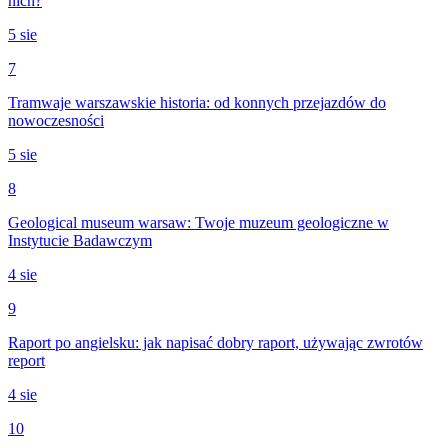
nich?
5 sie
7
Tramwaje warszawskie historia: od konnych przejazdów do
nowoczesności
5 sie
8
Geological museum warsaw: Twoje muzeum geologiczne w
Instytucie Badawczym
4 sie
9
Raport po angielsku: jak napisać dobry raport, używając zwrotów
report
4 sie
10