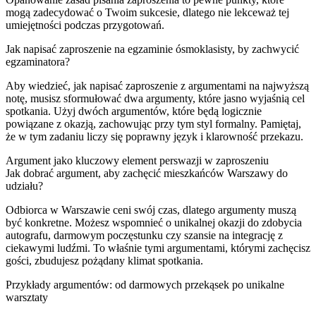
mogą zadecydować o Twoim sukcesie, dlatego nie lekceważ tej
umiejętności podczas przygotowań.
Jak napisać zaproszenie na egzaminie ósmoklasisty, by zachwycić
egzaminatora?
Aby wiedzieć, jak napisać zaproszenie z argumentami na najwyższą
notę, musisz sformułować dwa argumenty, które jasno wyjaśnią cel
spotkania. Użyj dwóch argumentów, które będą logicznie
powiązane z okazją, zachowując przy tym styl formalny. Pamiętaj,
że w tym zadaniu liczy się poprawny język i klarowność przekazu.
Argument jako kluczowy element perswazji w zaproszeniu
Jak dobrać argument, aby zachęcić mieszkańców Warszawy do
udziału?
Odbiorca w Warszawie ceni swój czas, dlatego argumenty muszą
być konkretne. Możesz wspomnieć o unikalnej okazji do zdobycia
autografu, darmowym poczęstunku czy szansie na integrację z
ciekawymi ludźmi. To właśnie tymi argumentami, którymi zachęcisz
gości, zbudujesz pożądany klimat spotkania.
Przykłady argumentów: od darmowych przekąsek po unikalne
warsztaty