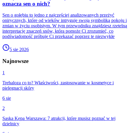
oznacza sen o nich?
Sen o gołębiu to jedno z najczęściej analizowanych przeżyć
onirycznych, które od wieków intryguje swoją symboliką pokoju i
zmian w życiu osobistym. W tym przewodniku znajdziesz rzetelną
interpretację znaczeń snów, która pomoże Ci zrozumieć, co
podświadomość próbuje Ci przekazać poprzez te niezwykłe
5 sie 2026
Najnowsze
1
Trehaloza co to? Właściwości, zastosowanie w kosmetyce i
pielęgnacji skóry
6 sie
2
Saska Kępa Warszawa: 7 atrakcji, które musisz poznać w tej
dzielnicy