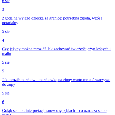
6 sie
3
Zgoda na wyjazd dziecka za granicę: potrzebna zgoda, wzór i
notarialny
5 sie
4
Czy jeżyny można mrozić? Jak zachować świeżość jeżyn leśnych i
malin
5 sie
5
Jak mrozić marchew i marchewkę na zimę: warto mrozić warzywo
do zupy
5 sie
6
Gołąb sennik: interpretacja snów o gołębiach – co oznacza sen o