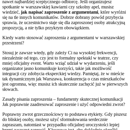
nawet najbardziej sceptycznego odbiorcę. Jeśli organizujesz
spotkanie w warszawskiej kawiarni czy szkolny apel, musisz
wiedzieć,
jak napisać zaproszenie z argumentami
, które wyróżni
się na tle innych komunikatów. Dobrze dobrany powód przybycia
sprawia, że uczestnictwo staje się dla zaproszonej osoby atrakcyjną
propozycją, a nie tylko przykrym obowiązkiem.
Kiedy warto stosować zaproszenia z argumentami w warszawskiej
przestrzeni?
Stosuj je zawsze wtedy, gdy zależy Ci na wysokiej frekwencji,
niezależnie od tego, czy jest to formalny spektakl w teatrze, czy
mniej oficjalny event. Warto wziąć udział w wydarzeniu, jeśli
organizator jasno komunikuje korzyści, takie jak możliwość
integracji czy zdobycia eksperckiej wiedzy. Pamiętaj, że w mieście
tak dynamicznym jak Warszawa, konkurencja o czas mieszkańców
jest ogromna, więc musisz ich skutecznie zachęcić już w pierwszych
słowach.
Zasady pisania zaproszenia – fundamenty skutecznej komunikacji
Jak poprawnie zaadresować zaproszenie i użyć odpowiedni zwrot?
Poprawny zwrot grzecznościowy to podstawa etykiety. Gdy piszesz
do bliskiej osoby, możesz użyć sformułowania serdecznie
zapraszam, natomiast w przypadku oficjalnej uroczystości lepiej
brzmi zaszczyt zaprosić. Kluczowe jest, aby dokładnie określić,