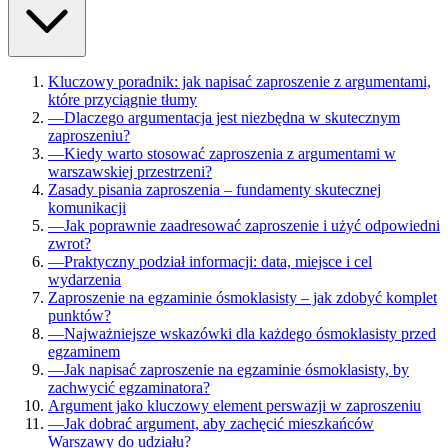
Kluczowy poradnik: jak napisać zaproszenie z argumentami,
które przyciągnie tłumy
—
Dlaczego argumentacja jest niezbędna w skutecznym
zaproszeniu?
—
Kiedy warto stosować zaproszenia z argumentami w
warszawskiej przestrzeni?
Zasady pisania zaproszenia – fundamenty skutecznej
komunikacji
—
Jak poprawnie zaadresować zaproszenie i użyć odpowiedni
zwrot?
—
Praktyczny podział informacji: data, miejsce i cel
wydarzenia
Zaproszenie na egzaminie ósmoklasisty – jak zdobyć komplet
punktów?
—
Najważniejsze wskazówki dla każdego ósmoklasisty przed
egzaminem
—
Jak napisać zaproszenie na egzaminie ósmoklasisty, by
zachwycić egzaminatora?
Argument jako kluczowy element perswazji w zaproszeniu
—
Jak dobrać argument, aby zachęcić mieszkańców
Warszawy do udziału?