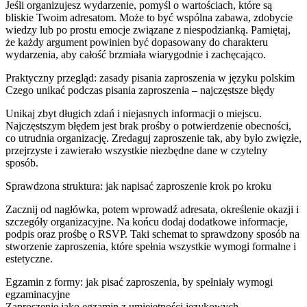
Jeśli organizujesz wydarzenie, pomyśl o wartościach, które są
bliskie Twoim adresatom. Może to być wspólna zabawa, zdobycie
wiedzy lub po prostu emocje związane z niespodzianką. Pamiętaj,
że każdy argument powinien być dopasowany do charakteru
wydarzenia, aby całość brzmiała wiarygodnie i zachęcająco.
Praktyczny przegląd: zasady pisania zaproszenia w języku polskim
Czego unikać podczas pisania zaproszenia – najczęstsze błędy
Unikaj zbyt długich zdań i niejasnych informacji o miejscu.
Najczęstszym błędem jest brak prośby o potwierdzenie obecności,
co utrudnia organizację. Zredaguj zaproszenie tak, aby było zwięzłe,
przejrzyste i zawierało wszystkie niezbędne dane w czytelny
sposób.
Sprawdzona struktura: jak napisać zaproszenie krok po kroku
Zacznij od nagłówka, potem wprowadź adresata, określenie okazji i
szczegóły organizacyjne. Na końcu dodaj dodatkowe informacje,
podpis oraz prośbę o RSVP. Taki schemat to sprawdzony sposób na
stworzenie zaproszenia, które spełnia wszystkie wymogi formalne i
estetyczne.
Egzamin z formy: jak pisać zaproszenia, by spełniały wymogi
egzaminacyjne
Zaproszenie jako egzamin z umiejętności językowych