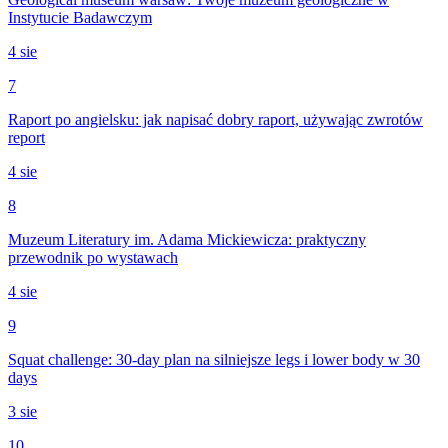
Instytucie Badawczym
4 sie
7
Raport po angielsku: jak napisać dobry raport, używając zwrotów
report
4 sie
8
Muzeum Literatury im. Adama Mickiewicza: praktyczny
przewodnik po wystawach
4 sie
9
Squat challenge: 30-day plan na silniejsze legs i lower body w 30
days
3 sie
10