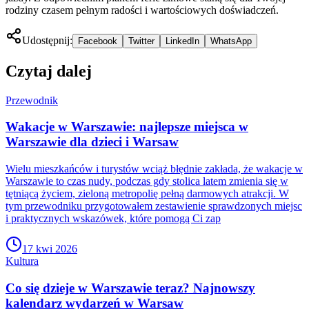
rodziny czasem pełnym radości i wartościowych doświadczeń.
Udostępnij:
Facebook
Twitter
LinkedIn
WhatsApp
Czytaj dalej
Przewodnik
Wakacje w Warszawie: najlepsze miejsca w
Warszawie dla dzieci i Warsaw
Wielu mieszkańców i turystów wciąż błędnie zakłada, że wakacje w
Warszawie to czas nudy, podczas gdy stolica latem zmienia się w
tętniącą życiem, zieloną metropolię pełną darmowych atrakcji. W
tym przewodniku przygotowałem zestawienie sprawdzonych miejsc
i praktycznych wskazówek, które pomogą Ci zap
17 kwi 2026
Kultura
Co się dzieje w Warszawie teraz? Najnowszy
kalendarz wydarzeń w Warsaw