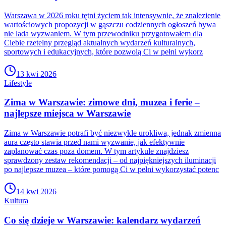
Warszawa w 2026 roku tętni życiem tak intensywnie, że znalezienie
wartościowych propozycji w gąszczu codziennych ogłoszeń bywa
nie lada wyzwaniem. W tym przewodniku przygotowałem dla
Ciebie rzetelny przegląd aktualnych wydarzeń kulturalnych,
sportowych i edukacyjnych, które pozwolą Ci w pełni wykorz
13 kwi 2026
Lifestyle
Zima w Warszawie: zimowe dni, muzea i ferie –
najlepsze miejsca w Warszawie
Zima w Warszawie potrafi być niezwykle urokliwa, jednak zmienna
aura często stawia przed nami wyzwanie, jak efektywnie
zaplanować czas poza domem. W tym artykule znajdziesz
sprawdzony zestaw rekomendacji – od najpiękniejszych iluminacji
po najlepsze muzea – które pomogą Ci w pełni wykorzystać potenc
14 kwi 2026
Kultura
Co się dzieje w Warszawie: kalendarz wydarzeń