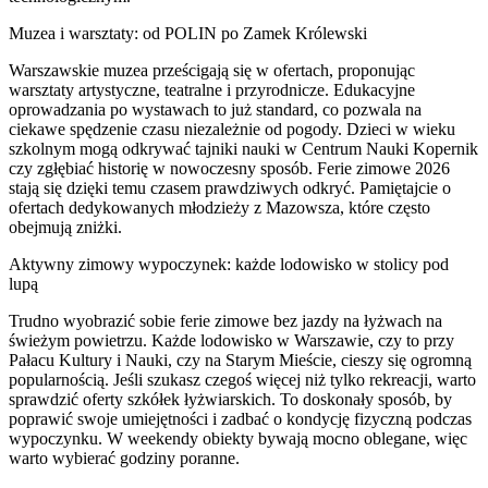
Muzea i warsztaty: od POLIN po Zamek Królewski
Warszawskie muzea prześcigają się w ofertach, proponując
warsztaty artystyczne, teatralne i przyrodnicze. Edukacyjne
oprowadzania po wystawach to już standard, co pozwala na
ciekawe spędzenie czasu niezależnie od pogody. Dzieci w wieku
szkolnym mogą odkrywać tajniki nauki w Centrum Nauki Kopernik
czy zgłębiać historię w nowoczesny sposób. Ferie zimowe 2026
stają się dzięki temu czasem prawdziwych odkryć. Pamiętajcie o
ofertach dedykowanych młodzieży z Mazowsza, które często
obejmują zniżki.
Aktywny zimowy wypoczynek: każde lodowisko w stolicy pod
lupą
Trudno wyobrazić sobie ferie zimowe bez jazdy na łyżwach na
świeżym powietrzu. Każde lodowisko w Warszawie, czy to przy
Pałacu Kultury i Nauki, czy na Starym Mieście, cieszy się ogromną
popularnością. Jeśli szukasz czegoś więcej niż tylko rekreacji, warto
sprawdzić oferty szkółek łyżwiarskich. To doskonały sposób, by
poprawić swoje umiejętności i zadbać o kondycję fizyczną podczas
wypoczynku. W weekendy obiekty bywają mocno oblegane, więc
warto wybierać godziny poranne.