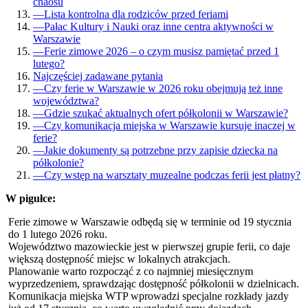
chaosu
—
Lista kontrolna dla rodziców przed feriami
—
Pałac Kultury i Nauki oraz inne centra aktywności w
Warszawie
—
Ferie zimowe 2026 – o czym musisz pamiętać przed 1
lutego?
Najczęściej zadawane pytania
—
Czy ferie w Warszawie w 2026 roku obejmują też inne
województwa?
—
Gdzie szukać aktualnych ofert półkolonii w Warszawie?
—
Czy komunikacja miejska w Warszawie kursuje inaczej w
ferie?
—
Jakie dokumenty są potrzebne przy zapisie dziecka na
półkolonie?
—
Czy wstęp na warsztaty muzealne podczas ferii jest płatny?
W pigułce:
Ferie zimowe w Warszawie odbędą się w terminie od 19 stycznia
do 1 lutego 2026 roku.
Województwo mazowieckie jest w pierwszej grupie ferii, co daje
większą dostępność miejsc w lokalnych atrakcjach.
Planowanie warto rozpocząć z co najmniej miesięcznym
wyprzedzeniem, sprawdzając dostępność półkolonii w dzielnicach.
Komunikacja miejska WTP wprowadzi specjalne rozkłady jazdy