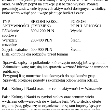
okres, w którym popyt na atrakcje jest bardzo wysoki. Poniżej
prezentuję zestawienie typowych aktywności dostępnych w stolicy,
które warto wziąć pod uwagę planując budżet i czas:
TYP
ŚREDNI KOSZT
POZIOM
AKTYWNOŚCI
(TYDZIEŃ)
POPULARNOŚCI
Półkolonie
800-1200 PLN
Wysoki
sportowe
Warsztaty
200-400 PLN
Średni
muzealne
Zajęcia teatralne
500-900 PLN
Średni
Lista kontrolna dla rodziców przed feriami
Sprawdź zapisy na półkolonie, które często ruszają już w grudniu.
Zaktualizuj kartę miejską lub sprawdź ważność biletów na transport
publiczny.
Przygotuj listę numerów kontaktowych do opiekunów grup.
Sprawdź prognozę pogody i skompletuj odpowiednią odzież.
Pałac Kultury i Nauki oraz inne centra aktywności w Warszawie
Pałac Kultury i Nauki to symbol stolicy oraz centrum wielu
wydarzeń odbywających się w trakcie ferii. Warto śledzić ofertę
tego miejsca, gdyż często organizowane są tam imprezy łączące