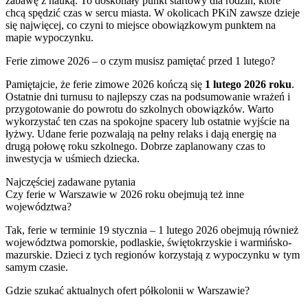
zabawę z nauką. To doskonały punkt startowy dla rodzin, które
chcą spędzić czas w sercu miasta. W okolicach PKiN zawsze dzieje
się najwięcej, co czyni to miejsce obowiązkowym punktem na
mapie wypoczynku.
Ferie zimowe 2026 – o czym musisz pamiętać przed 1 lutego?
Pamiętajcie, że ferie zimowe 2026 kończą się
1 lutego 2026 roku
.
Ostatnie dni turnusu to najlepszy czas na podsumowanie wrażeń i
przygotowanie do powrotu do szkolnych obowiązków. Warto
wykorzystać ten czas na spokojne spacery lub ostatnie wyjście na
łyżwy. Udane ferie pozwalają na pełny relaks i dają energię na
drugą połowę roku szkolnego. Dobrze zaplanowany czas to
inwestycja w uśmiech dziecka.
Najczęściej zadawane pytania
Czy ferie w Warszawie w 2026 roku obejmują też inne
województwa?
Tak, ferie w terminie 19 stycznia – 1 lutego 2026 obejmują również
województwa pomorskie, podlaskie, świętokrzyskie i warmińsko-
mazurskie. Dzieci z tych regionów korzystają z wypoczynku w tym
samym czasie.
Gdzie szukać aktualnych ofert półkolonii w Warszawie?