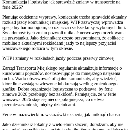
Komunikacja i logistyka: jak sprawdzić zmiany w transporcie na
ferie 2026?
Planując codzienne wyprawy, koniecznie trzeba sprawdzić aktualny
rozkład jazdy komunikacji miejskiej. WTP zazwyczaj wprowadza
specjalny harmonogram, co oznacza rzadsze kursy wybranych linii.
Świadomość tych zmian pozwoli uniknąć nerwowego oczekiwania
na przystanku. Jako dziennikarz często przypominam, że aplikacje
mobilne z aktualnymi rozkładami jazdy to najlepszy przyjaciel
warszawskiego rodzica w tym okresie.
WTP i zmiany w rozkładach jazdy podczas przerwy zimowej
Zarząd Transportu Miejskiego regularnie aktualizuje informacje o
kursowaniu pojazdów, dostosowując je do mniejszego natężenia
ruchu. Warto obserwować oficjalne komunikaty, aby wiedzieć,
które linie zostają zawieszone lub kursują według zmienionego
grafiku. Dobra organizacja logistyczna to podstawa, by ferie
zimowe 2026 przebiegły bez zakłóceń. Pamiętajcie, że w ferie
warszawa 2026 staje się nieco spokojniejsza, co ułatwia
przemieszczanie się między dzielnicami.
Ferie w mazowieckim: wskazówki eksperta, jak uniknąć chaosu
Jako dziennikarz lokalny z wieloletnim stażem, doradzam, aby nie
zostawiać wszystkiego na ostatnią chwilę. Ferie zimowe w Polsce to