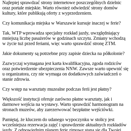
Najlepiej sprawdzać strony internetowe poszczególnych dzielnic
oraz portale miejskie. Warto również odwiedzić strony domów
kultury, które publikują oferty z wyprzedzeniem.
Czy komunikacja miejska w Warszawie kursuje inaczej w ferie?
Tak, WTP wprowadza specjalny rozkład jazdy, uwzględniający
mniejszą liczbę pasażerów w godzinach szczytu. Zmiany wchodzą
w życie tuż przed feriami, więc warto sprawdzić stronę ZTM.
Jakie dokumenty są potrzebne przy zapisie dziecka na półkolonie?
Zazwyczaj wymagana jest karta kwalifikacyjna, zgoda rodziców
oraz potwierdzenie ubezpieczenia NNW. Zawsze warto upewnić się
u organizatora, czy nie wymaga on dodatkowych zaświadczeń o
stanie zdrowia.
Czy wstęp na warsztaty muzealne podczas ferii jest płatny?
Większość instytucji oferuje zarówno płatne warsztaty, jak i
darmowe wejścia na wystawy. Warto sprawdzić harmonogram na
stronach muzeów, aby zarezerwować bezpłatne wejściówki.
Pamiętaj, że kluczem do udanego wypoczynku w stolicy jest
wcześniejsza rezerwacja zajęć i sprawdzenie aktualnych rozkładów
jazdy. Z odpowiednim planem ferie zimowe staną się dla Twojej