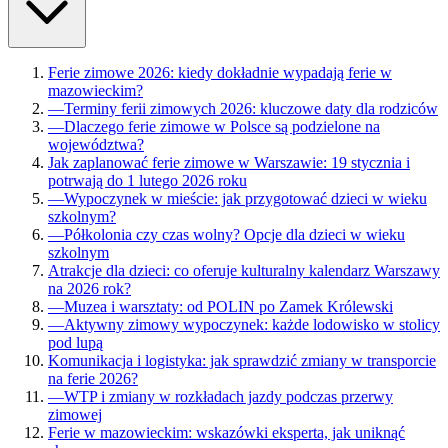
Ferie zimowe 2026: kiedy dokładnie wypadają ferie w
mazowieckim?
—
Terminy ferii zimowych 2026: kluczowe daty dla rodziców
—
Dlaczego ferie zimowe w Polsce są podzielone na
województwa?
Jak zaplanować ferie zimowe w Warszawie: 19 stycznia i
potrwają do 1 lutego 2026 roku
—
Wypoczynek w mieście: jak przygotować dzieci w wieku
szkolnym?
—
Półkolonia czy czas wolny? Opcje dla dzieci w wieku
szkolnym
Atrakcje dla dzieci: co oferuje kulturalny kalendarz Warszawy
na 2026 rok?
—
Muzea i warsztaty: od POLIN po Zamek Królewski
—
Aktywny zimowy wypoczynek: każde lodowisko w stolicy
pod lupą
Komunikacja i logistyka: jak sprawdzić zmiany w transporcie
na ferie 2026?
—
WTP i zmiany w rozkładach jazdy podczas przerwy
zimowej
Ferie w mazowieckim: wskazówki eksperta, jak uniknąć