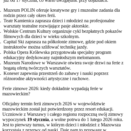
już od 17 stycznia, co warto uwzględnić przy dojazdach.
Muzeum POLIN oferuje kreatywne gry i muzealne zadania dla
rodzin przez cały okres ferii.
Teatr Kamienica zaprasza dzieci i młodzież na profesjonalne
warsztaty teatralne rozwijające pasje aktorskie.
Wolskie Centrum Kultury organizuje cykl bezpłatnych pokazów
filmowych dla dzieci w wieku szkolnym.
Capital Ski zaprasza na półkolonie zimowe, gdzie pod okiem
instruktorów można szlifować technikę jazdy.
Polska Opera Królewska przygotowała specjalny program
edukacyjny dedykowany najmłodszym melomanom.
Muzeum Narodowe w Warszawie otwiera swoje drzwi na ferie z
bogatą ofertą twórczych warsztatów.
Koneser zapewnia przestrzeń do zabawy i nauki poprzez
różnorodne aktywności artystyczne i ruchowe.
Ferie zimowe 2026: kiedy dokładnie wypadają ferie w
mazowieckim?
Oficjalny termin ferii zimowych 2026 w województwie
mazowieckim został już potwierdzony przez resort edukacji.
Uczniowie z Warszawy i całego regionu rozpoczną swój zimowy
wypoczynek
19 stycznia
, a wolne potrwa do 1 lutego 2026 roku.
Jest to pierwszy turnus, w którym dzieci i młodzież z Mazowsza
korzystają z przerwy od nauki. Daje nam to przewagę w