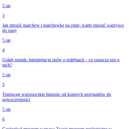
5 sie
3
Jak mrozić marchew i marchewkę na zimę: warto mrozić warzywo
do zupy
5 sie
4
Gołąb sennik: interpretacja snów o gołębiach – co oznacza sen o
nich?
5 sie
5
Tramwaje warszawskie historia: od konnych przejazdów do
nowoczesności
5 sie
6
Geological museum warsaw: Twoje muzeum geologiczne w