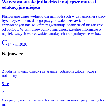
Warszawa atrakcje dla dzieci: najlepsze muzea i
edukacyjne miejsca
Planowanie czasu wolnego dla najmłodszych w dynamicznej stolicy
bywa wyzwaniem, dlatego przygotowałem zestawienie
sprawdzonych miejsc, które zagwarantują udany dzień niezależnie
od pogody. W tym przewodniku znajdziesz rzetelne informacje o
najciekawszych warszawskich atrakcjach oraz praktyczne wskaz
14 kwi 2026
Najnowsze
1
Zgoda na wyjazd dziecka za granicę: potrzebna zgoda, wzór i
notarialny
5 sie
2
Czy jeżyny można mrozić? Jak zachować świeżość jeżyn leśnych i
malin