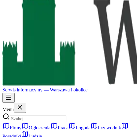
Serwis informacyjny —
Warszawa
i okolice
Menu
Firmy
Ogłoszenia
Praca
Pogoda
Przewodnik
Poradniki
Ludzie