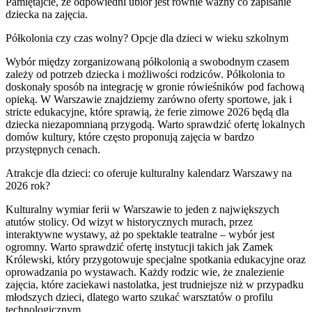
Pamiętajcie, że odpowiedni ubiór jest równie ważny co zapisanie
dziecka na zajęcia.
Półkolonia czy czas wolny? Opcje dla dzieci w wieku szkolnym
Wybór między zorganizowaną półkolonią a swobodnym czasem
zależy od potrzeb dziecka i możliwości rodziców. Półkolonia to
doskonały sposób na integrację w gronie rówieśników pod fachową
opieką. W Warszawie znajdziemy zarówno oferty sportowe, jak i
stricte edukacyjne, które sprawią, że ferie zimowe 2026 będą dla
dziecka niezapomnianą przygodą. Warto sprawdzić ofertę lokalnych
domów kultury, które często proponują zajęcia w bardzo
przystępnych cenach.
Atrakcje dla dzieci: co oferuje kulturalny kalendarz Warszawy na
2026 rok?
Kulturalny wymiar ferii w Warszawie to jeden z największych
atutów stolicy. Od wizyt w historycznych murach, przez
interaktywne wystawy, aż po spektakle teatralne – wybór jest
ogromny. Warto sprawdzić ofertę instytucji takich jak Zamek
Królewski, który przygotowuje specjalne spotkania edukacyjne oraz
oprowadzania po wystawach. Każdy rodzic wie, że znalezienie
zajęcia, które zaciekawi nastolatka, jest trudniejsze niż w przypadku
młodszych dzieci, dlatego warto szukać warsztatów o profilu
technologicznym.