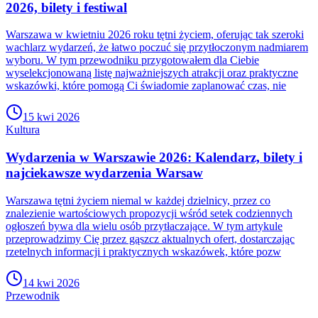
2026, bilety i festiwal
Warszawa w kwietniu 2026 roku tętni życiem, oferując tak szeroki
wachlarz wydarzeń, że łatwo poczuć się przytłoczonym nadmiarem
wyboru. W tym przewodniku przygotowałem dla Ciebie
wyselekcjonowaną listę najważniejszych atrakcji oraz praktyczne
wskazówki, które pomogą Ci świadomie zaplanować czas, nie
15 kwi 2026
Kultura
Wydarzenia w Warszawie 2026: Kalendarz, bilety i
najciekawsze wydarzenia Warsaw
Warszawa tętni życiem niemal w każdej dzielnicy, przez co
znalezienie wartościowych propozycji wśród setek codziennych
ogłoszeń bywa dla wielu osób przytłaczające. W tym artykule
przeprowadzimy Cię przez gąszcz aktualnych ofert, dostarczając
rzetelnych informacji i praktycznych wskazówek, które pozw
14 kwi 2026
Przewodnik