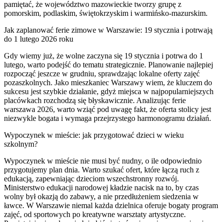
pamiętać, że województwo mazowieckie tworzy grupę z
pomorskim, podlaskim, świętokrzyskim i warmińsko-mazurskim.
Jak zaplanować ferie zimowe w Warszawie: 19 stycznia i potrwają
do 1 lutego 2026 roku
Gdy wiemy już, że wolne zaczyna się 19 stycznia i potrwa do 1
lutego, warto podejść do tematu strategicznie. Planowanie najlepiej
rozpocząć jeszcze w grudniu, sprawdzając lokalne oferty zajęć
pozaszkolnych. Jako mieszkaniec Warszawy wiem, że kluczem do
sukcesu jest szybkie działanie, gdyż miejsca w najpopularniejszych
placówkach rozchodzą się błyskawicznie. Analizując ferie
warszawa 2026, warto wziąć pod uwagę fakt, że oferta stolicy jest
niezwykle bogata i wymaga przejrzystego harmonogramu działań.
Wypoczynek w mieście: jak przygotować dzieci w wieku
szkolnym?
Wypoczynek w mieście nie musi być nudny, o ile odpowiednio
przygotujemy plan dnia. Warto szukać ofert, które łączą ruch z
edukacją, zapewniając dzieciom wszechstronny rozwój.
Ministerstwo edukacji narodowej kładzie nacisk na to, by czas
wolny był okazją do zabawy, a nie przedłużeniem siedzenia w
ławce. W Warszawie niemal każda dzielnica oferuje bogaty program
zajęć, od sportowych po kreatywne warsztaty artystyczne.