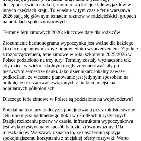
dostępności wielu atrakcji, zanim ruszą kolejne fale wyjazdów w
innych częściach kraju. To właśnie w tym czasie ferie warszawa
2026 stają się głównym tematem rozmów w rodzicielskich grupach
na portalach społecznościowych.
Terminy ferii zimowych 2026: kluczowe daty dla rodziców
Zrozumienie harmonogramu wypoczynku jest ważne dla każdego,
kto chce zaplanować czas z odpowiednim wyprzedzeniem. Zgodnie
z rozporządzeniem, ferie zimowe w roku szkolnym 2025/2026 w
Polsce podzielono na trzy tury. Terminy zostały wyznaczone tak,
aby dzieci w wieku szkolnym mogły zregenerować siły po
pierwszym semestrze nauki. Jako dziennikarz lokalny zawsze
podkreślam, że wczesne planowanie jest jedynym sposobem na
uniknięcie rozczarowań związanych z brakiem miejsc na
popularnych półkoloniach.
Dlaczego ferie zimowe w Polsce są podzielone na województwa?
Podział na trzy tury to decyzja podejmowana przez ministerstwo w
celu uniknięcia nadmiernego tłoku w ośrodkach turystycznych.
Dzięki rozłożeniu przerw w czasie, infrastruktura wypoczynkowa
jest wykorzystywana w sposób bardziej zrównoważony. Dla
mieszkańców Warszawy oznacza to, że nasz termin sprzyja
spokojniejszemu korzystaniu z miejskiej oferty rozrywki. Warto