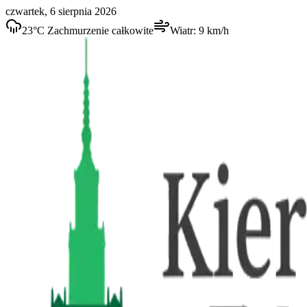
czwartek, 6 sierpnia 2026
23
°C
Zachmurzenie całkowite
Wiatr:
9
km/h