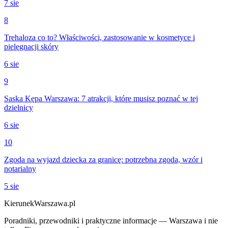
7 sie
8
Trehaloza co to? Właściwości, zastosowanie w kosmetyce i
pielęgnacji skóry
6 sie
9
Saska Kępa Warszawa: 7 atrakcji, które musisz poznać w tej
dzielnicy
6 sie
10
Zgoda na wyjazd dziecka za granicę: potrzebna zgoda, wzór i
notarialny
5 sie
KierunekWarszawa.pl
Poradniki, przewodniki i praktyczne informacje — Warszawa i nie