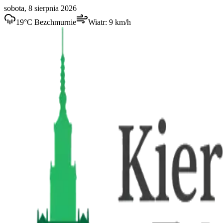
sobota, 8 sierpnia 2026
19
°C
Bezchmurnie
Wiatr:
9
km/h