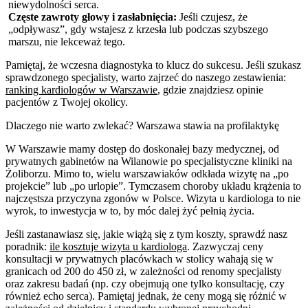
niewydolności serca.
Częste zawroty głowy i zasłabnięcia:
Jeśli czujesz, że
„odpływasz”, gdy wstajesz z krzesła lub podczas szybszego
marszu, nie lekceważ tego.
Pamiętaj, że wczesna diagnostyka to klucz do sukcesu. Jeśli szukasz
sprawdzonego specjalisty, warto zajrzeć do naszego zestawienia:
ranking kardiologów w Warszawie
, gdzie znajdziesz opinie
pacjentów z Twojej okolicy.
Dlaczego nie warto zwlekać? Warszawa stawia na profilaktykę
W Warszawie mamy dostęp do doskonałej bazy medycznej, od
prywatnych gabinetów na Wilanowie po specjalistyczne kliniki na
Żoliborzu. Mimo to, wielu warszawiaków odkłada wizytę na „po
projekcie” lub „po urlopie”. Tymczasem choroby układu krążenia to
najczęstsza przyczyna zgonów w Polsce. Wizyta u kardiologa to nie
wyrok, to inwestycja w to, by móc dalej żyć pełnią życia.
Jeśli zastanawiasz się, jakie wiążą się z tym koszty, sprawdź nasz
poradnik:
ile kosztuje wizyta u kardiologa
. Zazwyczaj ceny
konsultacji w prywatnych placówkach w stolicy wahają się w
granicach od 200 do 450 zł, w zależności od renomy specjalisty
oraz zakresu badań (np. czy obejmują one tylko konsultację, czy
również echo serca). Pamiętaj jednak, że ceny mogą się różnić w