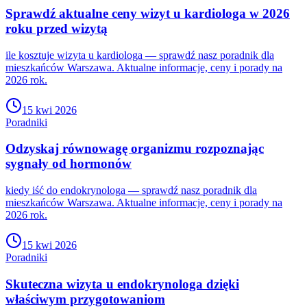
Sprawdź aktualne ceny wizyt u kardiologa w 2026
roku przed wizytą
ile kosztuje wizyta u kardiologa — sprawdź nasz poradnik dla
mieszkańców Warszawa. Aktualne informacje, ceny i porady na
2026 rok.
15 kwi 2026
Poradniki
Odzyskaj równowagę organizmu rozpoznając
sygnały od hormonów
kiedy iść do endokrynologa — sprawdź nasz poradnik dla
mieszkańców Warszawa. Aktualne informacje, ceny i porady na
2026 rok.
15 kwi 2026
Poradniki
Skuteczna wizyta u endokrynologa dzięki
właściwym przygotowaniom