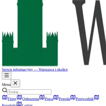
Serwis informacyjny —
Warszawa
i okolice
Menu
Firmy
Ogłoszenia
Praca
Pogoda
Przewodnik
Poradniki
Ludzie