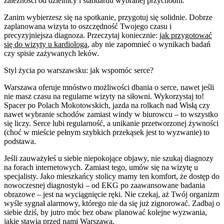
zależności od dzielnicy i standardu wybranej przychodni.
Zanim wybierzesz się na spotkanie, przygotuj się solidnie. Dobrze
zaplanowana wizyta to oszczędność Twojego czasu i
precyzyjniejsza diagnoza. Przeczytaj koniecznie:
jak przygotować
się do wizyty u kardiologa
, aby nie zapomnieć o wynikach badań
czy spisie zażywanych leków.
Styl życia po warszawsku: jak wspomóc serce?
Warszawa oferuje mnóstwo możliwości dbania o serce, nawet jeśli
nie masz czasu na regularne wizyty na siłowni. Wykorzystaj to!
Spacer po Polach Mokotowskich, jazda na rolkach nad Wisłą czy
nawet wybranie schodów zamiast windy w biurowcu – to wszystko
się liczy. Serce lubi regularność, a unikanie przetworzonej żywności
(choć w mieście pełnym szybkich przekąsek jest to wyzwanie) to
podstawa.
Jeśli zauważyłeś u siebie niepokojące objawy, nie szukaj diagnozy
na forach internetowych. Zamiast tego, umów się na wizytę u
specjalisty. Jako mieszkańcy stolicy mamy ten komfort, że dostęp do
nowoczesnej diagnostyki – od EKG po zaawansowane badania
obrazowe – jest na wyciągnięcie ręki. Nie czekaj, aż Twój organizm
wyśle sygnał alarmowy, którego nie da się już zignorować. Zadbaj o
siebie dziś, by jutro móc bez obaw planować kolejne wyzwania,
jakie stawia przed nami Warszawa.