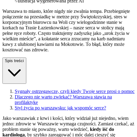
Ilustracja wygenerowana przez AI
Warszawa to miasto, które nigdy nie zwalnia tempa. Przebiegnięte
połączenie na przesiadkę w metrze przy Świętokrzyskiej, stres w
korporacyjnym biurowcu na Woli czy wielogodzinne stanie w
korkach na Trasie Łazienkowskiej – nasze serca w stolicy mają
pełne ręce roboty. Często traktujemy zadyszkę jako „urok życia w
wielkim mieście”, a kołatanie serca zrzucamy na karb nadmiaru
kawy z ulubionej kawiarni na Mokotowie. To błąd, który może
kosztować nas zdrowie.
Spis treści
Sygnały ostrzegawcze, czyli kiedy Twoje serce prosi o pomoc
Dlaczego nie warto zwlekać? Warszawa stawia na
profilaktykę
Styl życia po warszawsku: jak wspomóc serce?
Jako warszawiak z krwi i kości, który widział już niejedno, wiem
jedno: zdrowie w Warszawie wymaga czujności. Zamiast czekać, aż
problem stanie się poważny, warto wiedzieć,
kiedy iść do
kardiologa
, by szybko zareagować i móc dalej cieszyć się