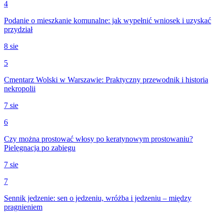
4
Podanie o mieszkanie komunalne: jak wypełnić wniosek i uzyskać
przydział
8 sie
5
Cmentarz Wolski w Warszawie: Praktyczny przewodnik i historia
nekropolii
7 sie
6
Czy można prostować włosy po keratynowym prostowaniu?
Pielęgnacja po zabiegu
7 sie
7
Sennik jedzenie: sen o jedzeniu, wróżba i jedzeniu – między
pragnieniem