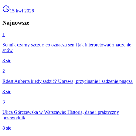
15 kwi 2026
Najnowsze
1
Sennik czarny szczur: co oznacza sen i jak interpretować znaczenie
snów
8 sie
2
Rdest Auberta kiedy sadzić? Uprawa, przycinanie i sadzenie pnącza
8 sie
3
Ulica Górczewska w Warszawie: Historia, dane i praktyczny
przewodnik
8 sie