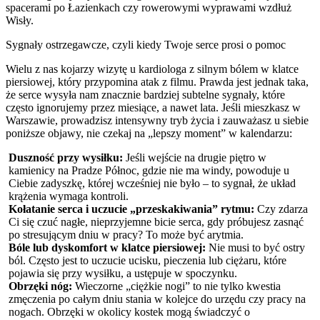
spacerami po Łazienkach czy rowerowymi wyprawami wzdłuż
Wisły.
Sygnały ostrzegawcze, czyli kiedy Twoje serce prosi o pomoc
Wielu z nas kojarzy wizytę u kardiologa z silnym bólem w klatce
piersiowej, który przypomina atak z filmu. Prawda jest jednak taka,
że serce wysyła nam znacznie bardziej subtelne sygnały, które
często ignorujemy przez miesiące, a nawet lata. Jeśli mieszkasz w
Warszawie, prowadzisz intensywny tryb życia i zauważasz u siebie
poniższe objawy, nie czekaj na „lepszy moment” w kalendarzu:
Duszność przy wysiłku:
Jeśli wejście na drugie piętro w
kamienicy na Pradze Północ, gdzie nie ma windy, powoduje u
Ciebie zadyszkę, której wcześniej nie było – to sygnał, że układ
krążenia wymaga kontroli.
Kołatanie serca i uczucie „przeskakiwania” rytmu:
Czy zdarza
Ci się czuć nagłe, nieprzyjemne bicie serca, gdy próbujesz zasnąć
po stresującym dniu w pracy? To może być arytmia.
Bóle lub dyskomfort w klatce piersiowej:
Nie musi to być ostry
ból. Często jest to uczucie ucisku, pieczenia lub ciężaru, które
pojawia się przy wysiłku, a ustępuje w spoczynku.
Obrzęki nóg:
Wieczorne „ciężkie nogi” to nie tylko kwestia
zmęczenia po całym dniu stania w kolejce do urzędu czy pracy na
nogach. Obrzęki w okolicy kostek mogą świadczyć o