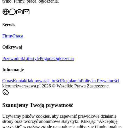
tylko. Firmy, praca, ogłoszenia.
Serwis
Firmy
Praca
Odkrywaj
Przewodnik
Lifestyle
Pogoda
Ogłoszenia
Informacje
O nas
Kontakt
Jak powstają treści
Regulamin
Polityka Prywatności
kierunekwarszawa.pl
2026
©
Wszelkie Prawa Zastrzeżone
Szanujemy Twoją prywatność
Używamy plików cookies, aby zapewnić prawidłowe działanie
strony oraz tworzyć anonimowe statystyki. Klikając "Akceptuję
wszystkie" wyrażasz zgodę na cookies analityczne i funkcjonalne.