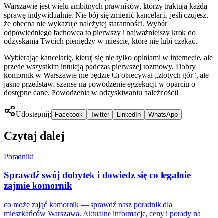
Warszawie jest wielu ambitnych prawników, którzy traktują każdą
sprawę indywidualnie. Nie bój się zmienić kancelarii, jeśli czujesz,
że obecna nie wykazuje należytej staranności. Wybór
odpowiedniego fachowca to pierwszy i najważniejszy krok do
odzyskania Twoich pieniędzy w mieście, które nie lubi czekać.
Wybierając kancelarię, kieruj się nie tylko opiniami w internecie, ale
przede wszystkim intuicją podczas pierwszej rozmowy. Dobry
komornik w Warszawie nie będzie Ci obiecywał „złotych gór”, ale
jasno przedstawi szanse na powodzenie egzekucji w oparciu o
dostępne dane. Powodzenia w odzyskiwaniu należności!
Udostępnij:
Facebook
Twitter
LinkedIn
WhatsApp
Czytaj dalej
Poradniki
Sprawdź swój dobytek i dowiedz się co legalnie
zajmie komornik
co może zająć komornik — sprawdź nasz poradnik dla
mieszkańców Warszawa. Aktualne informacje, ceny i porady na