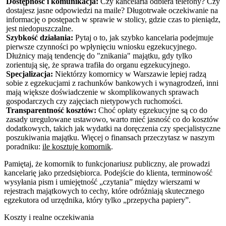
Dostępność i komunikacja:
Czy kancelaria odbiera telefony? Czy
dostajesz jasne odpowiedzi na maile? Długotrwałe oczekiwanie na
informację o postępach w sprawie w stolicy, gdzie czas to pieniądz,
jest niedopuszczalne.
Szybkość działania:
Pytaj o to, jak szybko kancelaria podejmuje
pierwsze czynności po wpłynięciu wniosku egzekucyjnego.
Dłużnicy mają tendencję do "znikania" majątku, gdy tylko
zorientują się, że sprawa trafiła do organu egzekucyjnego.
Specjalizacja:
Niektórzy komornicy w Warszawie lepiej radzą
sobie z egzekucjami z rachunków bankowych i wynagrodzeń, inni
mają większe doświadczenie w skomplikowanych sprawach
gospodarczych czy zajęciach nietypowych ruchomości.
Transparentność kosztów:
Choć opłaty egzekucyjne są co do
zasady uregulowane ustawowo, warto mieć jasność co do kosztów
dodatkowych, takich jak wydatki na doręczenia czy specjalistyczne
poszukiwania majątku. Więcej o finansach przeczytasz w naszym
poradniku:
ile kosztuje komornik
.
Pamiętaj, że komornik to funkcjonariusz publiczny, ale prowadzi
kancelarię jako przedsiębiorca. Podejście do klienta, terminowość
wysyłania pism i umiejętność „czytania” między wierszami w
rejestrach majątkowych to cechy, które odróżniają skutecznego
egzekutora od urzędnika, który tylko „przepycha papiery”.
Koszty i realne oczekiwania