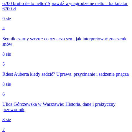
6700 brutto ile to netto? Sprawdź wynagrodzenie netto – kalkulator
6700 zł
9 sie
4
Sennik czarny szczur: co oznacza sen i jak interpretować znaczenie
snów
8 sie
5
Rdest Auberta kiedy sadzić? Uprawa, przycinanie i sadzenie pnącza
8 sie
6
Ulica Górczewska w Warszawie: Historia, dane i praktyczny
przewodnik
8 sie
7