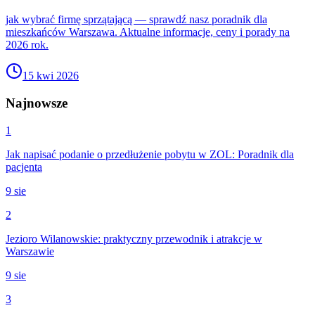
jak wybrać firmę sprzątającą — sprawdź nasz poradnik dla
mieszkańców Warszawa. Aktualne informacje, ceny i porady na
2026 rok.
15 kwi 2026
Najnowsze
1
Jak napisać podanie o przedłużenie pobytu w ZOL: Poradnik dla
pacjenta
9 sie
2
Jezioro Wilanowskie: praktyczny przewodnik i atrakcje w
Warszawie
9 sie
3