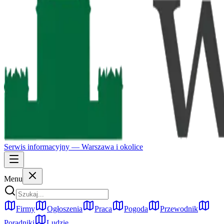
Serwis informacyjny —
Warszawa
i okolice
Menu
Firmy
Ogłoszenia
Praca
Pogoda
Przewodnik
Poradniki
Ludzie