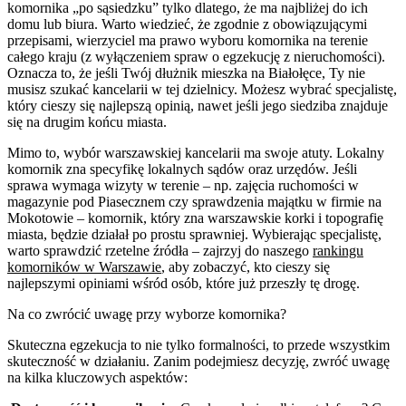
komornika „po sąsiedzku” tylko dlatego, że ma najbliżej do ich
domu lub biura. Warto wiedzieć, że zgodnie z obowiązującymi
przepisami, wierzyciel ma prawo wyboru komornika na terenie
całego kraju (z wyłączeniem spraw o egzekucję z nieruchomości).
Oznacza to, że jeśli Twój dłużnik mieszka na Białołęce, Ty nie
musisz szukać kancelarii w tej dzielnicy. Możesz wybrać specjalistę,
który cieszy się najlepszą opinią, nawet jeśli jego siedziba znajduje
się na drugim końcu miasta.
Mimo to, wybór warszawskiej kancelarii ma swoje atuty. Lokalny
komornik zna specyfikę lokalnych sądów oraz urzędów. Jeśli
sprawa wymaga wizyty w terenie – np. zajęcia ruchomości w
magazynie pod Piasecznem czy sprawdzenia majątku w firmie na
Mokotowie – komornik, który zna warszawskie korki i topografię
miasta, będzie działał po prostu sprawniej. Wybierając specjalistę,
warto sprawdzić rzetelne źródła – zajrzyj do naszego
rankingu
komorników w Warszawie
, aby zobaczyć, kto cieszy się
najlepszymi opiniami wśród osób, które już przeszły tę drogę.
Na co zwrócić uwagę przy wyborze komornika?
Skuteczna egzekucja to nie tylko formalności, to przede wszystkim
skuteczność w działaniu. Zanim podejmiesz decyzję, zwróć uwagę
na kilka kluczowych aspektów: