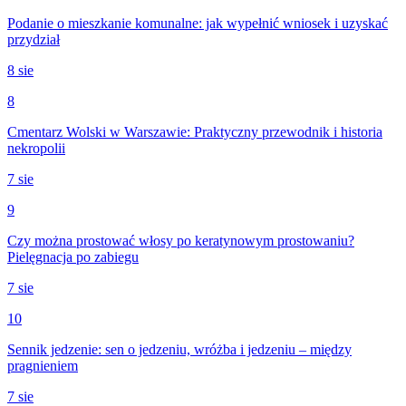
Podanie o mieszkanie komunalne: jak wypełnić wniosek i uzyskać
przydział
8 sie
8
Cmentarz Wolski w Warszawie: Praktyczny przewodnik i historia
nekropolii
7 sie
9
Czy można prostować włosy po keratynowym prostowaniu?
Pielęgnacja po zabiegu
7 sie
10
Sennik jedzenie: sen o jedzeniu, wróżba i jedzeniu – między
pragnieniem
7 sie