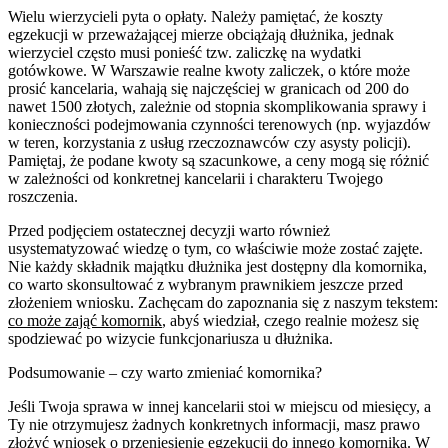
Wielu wierzycieli pyta o opłaty. Należy pamiętać, że koszty
egzekucji w przeważającej mierze obciążają dłużnika, jednak
wierzyciel często musi ponieść tzw. zaliczkę na wydatki
gotówkowe. W Warszawie realne kwoty zaliczek, o które może
prosić kancelaria, wahają się najczęściej w granicach od 200 do
nawet 1500 złotych, zależnie od stopnia skomplikowania sprawy i
konieczności podejmowania czynności terenowych (np. wyjazdów
w teren, korzystania z usług rzeczoznawców czy asysty policji).
Pamiętaj, że podane kwoty są szacunkowe, a ceny mogą się różnić
w zależności od konkretnej kancelarii i charakteru Twojego
roszczenia.
Przed podjęciem ostatecznej decyzji warto również
usystematyzować wiedzę o tym, co właściwie może zostać zajęte.
Nie każdy składnik majątku dłużnika jest dostępny dla komornika,
co warto skonsultować z wybranym prawnikiem jeszcze przed
złożeniem wniosku. Zachęcam do zapoznania się z naszym tekstem:
co może zająć komornik
, abyś wiedział, czego realnie możesz się
spodziewać po wizycie funkcjonariusza u dłużnika.
Podsumowanie – czy warto zmieniać komornika?
Jeśli Twoja sprawa w innej kancelarii stoi w miejscu od miesięcy, a
Ty nie otrzymujesz żadnych konkretnych informacji, masz prawo
złożyć wniosek o przeniesienie egzekucji do innego komornika. W