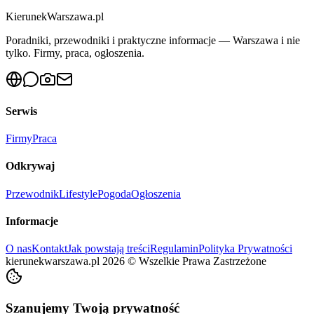
KierunekWarszawa.pl
Poradniki, przewodniki i praktyczne informacje — Warszawa i nie
tylko. Firmy, praca, ogłoszenia.
Serwis
Firmy
Praca
Odkrywaj
Przewodnik
Lifestyle
Pogoda
Ogłoszenia
Informacje
O nas
Kontakt
Jak powstają treści
Regulamin
Polityka Prywatności
kierunekwarszawa.pl
2026
©
Wszelkie Prawa Zastrzeżone
Szanujemy Twoją prywatność