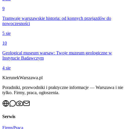
9
Tramwaje warszawskie historia: od konnych przejazdów do
nowoczesności
5 sie
10
Geological museum warsaw: Twoje muzeum geologiczne w
Instytucie Badawczym
4 sie
KierunekWarszawa.pl
Poradniki, przewodniki i praktyczne informacje — Warszawa i nie
tylko. Firmy, praca, ogłoszenia.
Serwis
Firmy
Praca