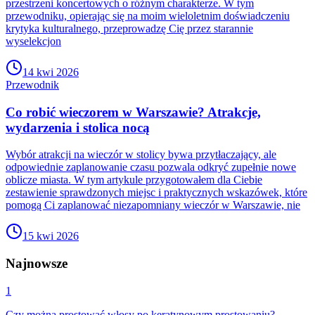
przestrzeni koncertowych o różnym charakterze. W tym
przewodniku, opierając się na moim wieloletnim doświadczeniu
krytyka kulturalnego, przeprowadzę Cię przez starannie
wyselekcjon
14 kwi 2026
Przewodnik
Co robić wieczorem w Warszawie? Atrakcje,
wydarzenia i stolica nocą
Wybór atrakcji na wieczór w stolicy bywa przytłaczający, ale
odpowiednie zaplanowanie czasu pozwala odkryć zupełnie nowe
oblicze miasta. W tym artykule przygotowałem dla Ciebie
zestawienie sprawdzonych miejsc i praktycznych wskazówek, które
pomogą Ci zaplanować niezapomniany wieczór w Warszawie, nie
15 kwi 2026
Najnowsze
1
Czy można prostować włosy po keratynowym prostowaniu?