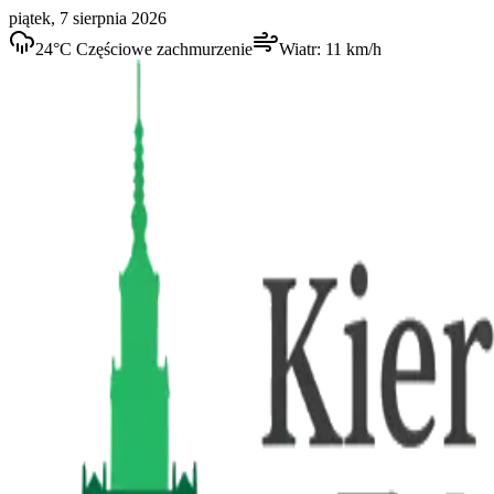
piątek, 7 sierpnia 2026
24
°C
Częściowe zachmurzenie
Wiatr:
11
km/h