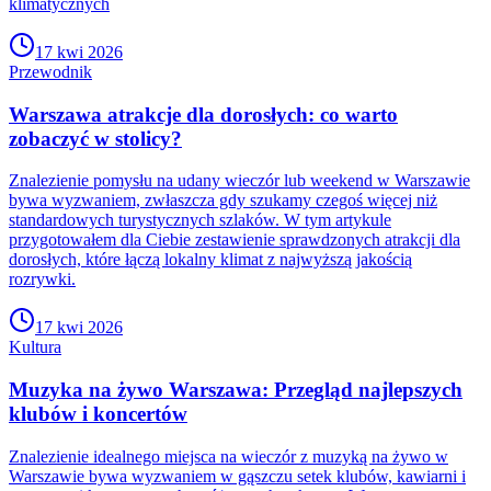
klimatycznych
17 kwi 2026
Przewodnik
Warszawa atrakcje dla dorosłych: co warto
zobaczyć w stolicy?
Znalezienie pomysłu na udany wieczór lub weekend w Warszawie
bywa wyzwaniem, zwłaszcza gdy szukamy czegoś więcej niż
standardowych turystycznych szlaków. W tym artykule
przygotowałem dla Ciebie zestawienie sprawdzonych atrakcji dla
dorosłych, które łączą lokalny klimat z najwyższą jakością
rozrywki.
17 kwi 2026
Kultura
Muzyka na żywo Warszawa: Przegląd najlepszych
klubów i koncertów
Znalezienie idealnego miejsca na wieczór z muzyką na żywo w
Warszawie bywa wyzwaniem w gąszczu setek klubów, kawiarni i