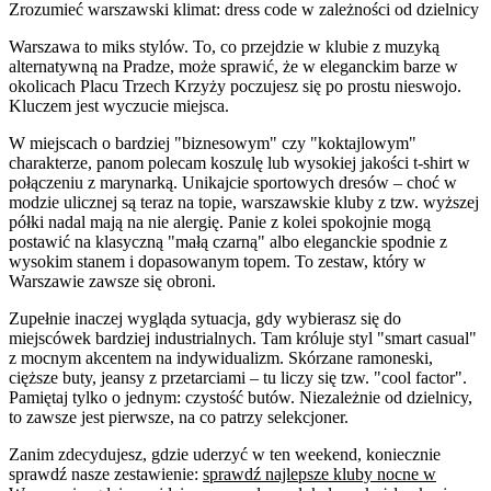
Zrozumieć warszawski klimat: dress code w zależności od dzielnicy
Warszawa to miks stylów. To, co przejdzie w klubie z muzyką
alternatywną na Pradze, może sprawić, że w eleganckim barze w
okolicach Placu Trzech Krzyży poczujesz się po prostu nieswojo.
Kluczem jest wyczucie miejsca.
W miejscach o bardziej "biznesowym" czy "koktajlowym"
charakterze, panom polecam koszulę lub wysokiej jakości t-shirt w
połączeniu z marynarką. Unikajcie sportowych dresów – choć w
modzie ulicznej są teraz na topie, warszawskie kluby z tzw. wyższej
półki nadal mają na nie alergię. Panie z kolei spokojnie mogą
postawić na klasyczną "małą czarną" albo eleganckie spodnie z
wysokim stanem i dopasowanym topem. To zestaw, który w
Warszawie zawsze się obroni.
Zupełnie inaczej wygląda sytuacja, gdy wybierasz się do
miejscówek bardziej industrialnych. Tam króluje styl "smart casual"
z mocnym akcentem na indywidualizm. Skórzane ramoneski,
cięższe buty, jeansy z przetarciami – tu liczy się tzw. "cool factor".
Pamiętaj tylko o jednym: czystość butów. Niezależnie od dzielnicy,
to zawsze jest pierwsze, na co patrzy selekcjoner.
Zanim zdecydujesz, gdzie uderzyć w ten weekend, koniecznie
sprawdź nasze zestawienie:
sprawdź najlepsze kluby nocne w