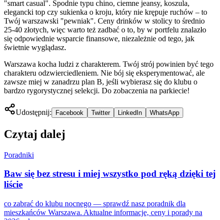
"smart casual". Spodnie typu chino, ciemne jeansy, koszula,
elegancki top czy sukienka o kroju, który nie krępuje ruchów – to
Twój warszawski "pewniak". Ceny drinków w stolicy to średnio
25-40 złotych, więc warto też zadbać o to, by w portfelu znalazło
się odpowiednie wsparcie finansowe, niezależnie od tego, jak
świetnie wyglądasz.
Warszawa kocha ludzi z charakterem. Twój strój powinien być tego
charakteru odzwierciedleniem. Nie bój się eksperymentować, ale
zawsze miej w zanadrzu plan B, jeśli wybierasz się do klubu o
bardzo rygorystycznej selekcji. Do zobaczenia na parkiecie!
Udostępnij:
Facebook
Twitter
LinkedIn
WhatsApp
Czytaj dalej
Poradniki
Baw się bez stresu i miej wszystko pod ręką dzięki tej
liście
co zabrać do klubu nocnego — sprawdź nasz poradnik dla
mieszkańców Warszawa. Aktualne informacje, ceny i porady na