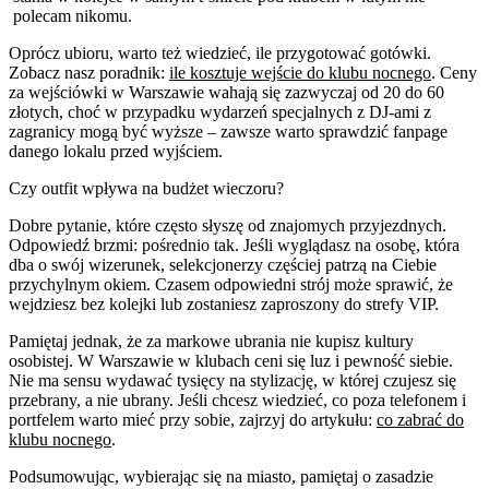
polecam nikomu.
Oprócz ubioru, warto też wiedzieć, ile przygotować gotówki.
Zobacz nasz poradnik:
ile kosztuje wejście do klubu nocnego
. Ceny
za wejściówki w Warszawie wahają się zazwyczaj od 20 do 60
złotych, choć w przypadku wydarzeń specjalnych z DJ-ami z
zagranicy mogą być wyższe – zawsze warto sprawdzić fanpage
danego lokalu przed wyjściem.
Czy outfit wpływa na budżet wieczoru?
Dobre pytanie, które często słyszę od znajomych przyjezdnych.
Odpowiedź brzmi: pośrednio tak. Jeśli wyglądasz na osobę, która
dba o swój wizerunek, selekcjonerzy częściej patrzą na Ciebie
przychylnym okiem. Czasem odpowiedni strój może sprawić, że
wejdziesz bez kolejki lub zostaniesz zaproszony do strefy VIP.
Pamiętaj jednak, że za markowe ubrania nie kupisz kultury
osobistej. W Warszawie w klubach ceni się luz i pewność siebie.
Nie ma sensu wydawać tysięcy na stylizację, w której czujesz się
przebrany, a nie ubrany. Jeśli chcesz wiedzieć, co poza telefonem i
portfelem warto mieć przy sobie, zajrzyj do artykułu:
co zabrać do
klubu nocnego
.
Podsumowując, wybierając się na miasto, pamiętaj o zasadzie