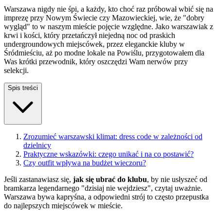
Warszawa nigdy nie śpi, a każdy, kto choć raz próbował wbić się na
imprezę przy Nowym Świecie czy Mazowieckiej, wie, że "dobry
wygląd" to w naszym mieście pojęcie względne. Jako warszawiak z
krwi i kości, który przetańczył niejedną noc od praskich
undergroundowych miejscówek, przez eleganckie kluby w
Śródmieściu, aż po modne lokale na Powiślu, przygotowałem dla
Was krótki przewodnik, który oszczędzi Wam nerwów przy
selekcji.
Spis treści
Zrozumieć warszawski klimat: dress code w zależności od
dzielnicy
Praktyczne wskazówki: czego unikać i na co postawić?
Czy outfit wpływa na budżet wieczoru?
Jeśli zastanawiasz się,
jak się ubrać do klubu
, by nie usłyszeć od
bramkarza legendarnego "dzisiaj nie wejdziesz", czytaj uważnie.
Warszawa bywa kapryśna, a odpowiedni strój to często przepustka
do najlepszych miejscówek w mieście.