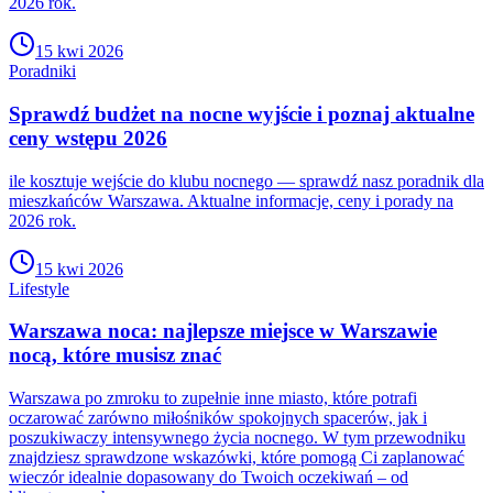
2026 rok.
15 kwi 2026
Poradniki
Sprawdź budżet na nocne wyjście i poznaj aktualne
ceny wstępu 2026
ile kosztuje wejście do klubu nocnego — sprawdź nasz poradnik dla
mieszkańców Warszawa. Aktualne informacje, ceny i porady na
2026 rok.
15 kwi 2026
Lifestyle
Warszawa noca: najlepsze miejsce w Warszawie
nocą, które musisz znać
Warszawa po zmroku to zupełnie inne miasto, które potrafi
oczarować zarówno miłośników spokojnych spacerów, jak i
poszukiwaczy intensywnego życia nocnego. W tym przewodniku
znajdziesz sprawdzone wskazówki, które pomogą Ci zaplanować
wieczór idealnie dopasowany do Twoich oczekiwań – od