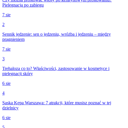
Pielęgnacja po zabiegu
7 sie
2
Sennik jedzenie: sen o jedzeniu, wróżba i jedzeniu – między
pragnieniem
7 sie
3
Trehaloza co to? Właściwości, zastosowanie w kosmetyce i
pielęgnacji skóry
6 sie
4
Saska Kępa Warszawa: 7 atrakcji, które musisz poznać w tej
dzielnicy
6 sie
5