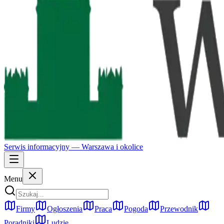
Serwis informacyjny —
Warszawa
i okolice
Menu
Firmy
Ogłoszenia
Praca
Pogoda
Przewodnik
Poradniki
Ludzie