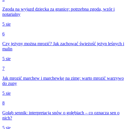
Zgoda na wyjazd dziecka za granicę: potrzebna zgoda, wzór i
notarialny
5 sie
6
Czy jeżyny można mrozić? Jak zachować świeżość jeżyn leśnych i
malin
5 sie
7
Jak mrozić marchew i marchewkę na zimę: warto mrozić warzywo
do zupy
5 sie
8
Gołąb sennik: interpretacja snów o gołębiach – co oznacza sen o
nich?
5 sie