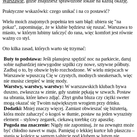
Warszawie
, gdzie znajdziesz sprawdzone lokale na każdą okazję.
Praktyczne wskazówki: czego unikać i na co postawić?
Wielu moich znajomych popełnia ten sam błąd: ubiera się "na
pokaz", zapominając, że w klubie będziesz się ruszać. Warszawa to
miasto, w którym lubimy tańczyć do rana, więc komfort jest równie
ważny co styl.
Oto kilka zasad, których warto się trzymać:
Buty to podstawa:
Jeśli planujesz spędzić noc na parkiecie, daruj
sobie najbardziej niewygodne szpilki czy nowe, sztywne półbuty.
Zadbaj o to, by obuwie było rozchodzone. W wielu miejscach w
Warszawie wpuszczą Cię w czystych, modnych sneakersach, więc
nie musisz cierpieć w imię mody.
Warstwy, warstwy, warstwy:
W warszawskich klubach bywa
duszno, zwłaszcza w zimie, gdy szatnie pękają w szwach. Postaw
na ubrania, które łatwo zdjąć. Zbyt gruba bluza czy ciężki sweter
mogą okazać się Twoim największym wrogiem przy drinku.
Dodatki:
Mniej znaczy więcej. Zamiast obwieszać się biżuterią,
która może zahaczyć o kogoś w tłumie, postaw na jeden wyrazisty
element – stylowy zegarek, ciekawą torebkę czy apaszkę.
Pogoda ma znaczenie:
Nigdy nie zapominaj, że na zewnątrz może
być chłodno nawet w maju. Pamiętaj o lekkiej kurtce lub płaszczu –
stania w kolejce w samym t-shircie pod klubem w lutym nie