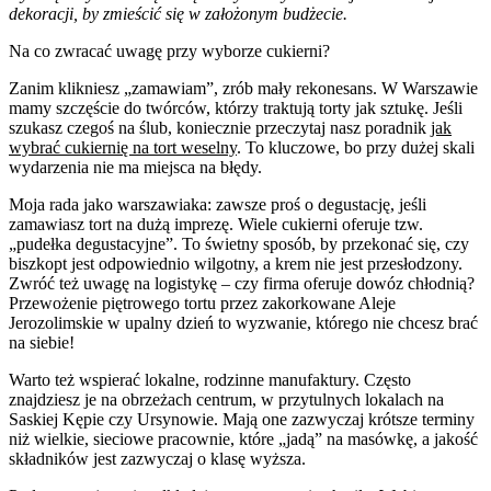
dekoracji, by zmieścić się w założonym budżecie.
Na co zwracać uwagę przy wyborze cukierni?
Zanim klikniesz „zamawiam”, zrób mały rekonesans. W Warszawie
mamy szczęście do twórców, którzy traktują torty jak sztukę. Jeśli
szukasz czegoś na ślub, koniecznie przeczytaj nasz poradnik
jak
wybrać cukiernię na tort weselny
. To kluczowe, bo przy dużej skali
wydarzenia nie ma miejsca na błędy.
Moja rada jako warszawiaka: zawsze proś o degustację, jeśli
zamawiasz tort na dużą imprezę. Wiele cukierni oferuje tzw.
„pudełka degustacyjne”. To świetny sposób, by przekonać się, czy
biszkopt jest odpowiednio wilgotny, a krem nie jest przesłodzony.
Zwróć też uwagę na logistykę – czy firma oferuje dowóz chłodnią?
Przewożenie piętrowego tortu przez zakorkowane Aleje
Jerozolimskie w upalny dzień to wyzwanie, którego nie chcesz brać
na siebie!
Warto też wspierać lokalne, rodzinne manufaktury. Często
znajdziesz je na obrzeżach centrum, w przytulnych lokalach na
Saskiej Kępie czy Ursynowie. Mają one zazwyczaj krótsze terminy
niż wielkie, sieciowe pracownie, które „jadą” na masówkę, a jakość
składników jest zazwyczaj o klasę wyższa.