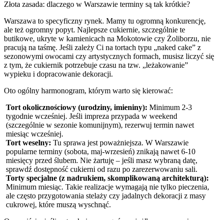
Złota zasada: dlaczego w Warszawie terminy są tak krótkie?
Warszawa to specyficzny rynek. Mamy tu ogromną konkurencję,
ale też ogromny popyt. Najlepsze cukiernie, szczególnie te
butikowe, ukryte w kamienicach na Mokotowie czy Żoliborzu, nie
pracują na taśmę. Jeśli zależy Ci na tortach typu „naked cake” z
sezonowymi owocami czy artystycznych formach, musisz liczyć się
z tym, że cukiernik potrzebuje czasu na tzw. „leżakowanie”
wypieku i dopracowanie dekoracji.
Oto ogólny harmonogram, którym warto się kierować:
Tort okolicznościowy (urodziny, imieniny):
Minimum 2-3
tygodnie wcześniej. Jeśli impreza przypada w weekend
(szczególnie w sezonie komunijnym), rezerwuj termin nawet
miesiąc wcześniej.
Tort weselny:
Tu sprawa jest poważniejsza. W Warszawie
popularne terminy (sobota, maj-wrzesień) znikają nawet 6-10
miesięcy przed ślubem. Nie żartuję – jeśli masz wybraną datę,
sprawdź dostępność cukierni od razu po zarezerwowaniu sali.
Torty specjalne (z nadrukiem, skomplikowaną architekturą):
Minimum miesiąc. Takie realizacje wymagają nie tylko pieczenia,
ale często przygotowania stelaży czy jadalnych dekoracji z masy
cukrowej, które muszą wyschnąć.