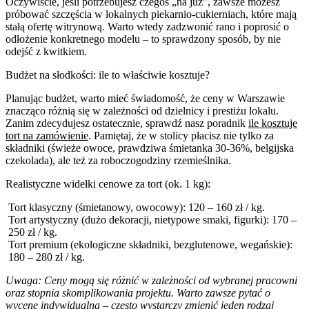
Oczywiście, jeśli potrzebujesz czegoś „na już”, zawsze możesz
próbować szczęścia w lokalnych piekarnio-cukierniach, które mają
stałą ofertę witrynową. Warto wtedy zadzwonić rano i poprosić o
odłożenie konkretnego modelu – to sprawdzony sposób, by nie
odejść z kwitkiem.
Budżet na słodkości: ile to właściwie kosztuje?
Planując budżet, warto mieć świadomość, że ceny w Warszawie
znacząco różnią się w zależności od dzielnicy i prestiżu lokalu.
Zanim zdecydujesz ostatecznie, sprawdź nasz poradnik
ile kosztuje
tort na zamówienie
. Pamiętaj, że w stolicy płacisz nie tylko za
składniki (świeże owoce, prawdziwa śmietanka 30-36%, belgijska
czekolada), ale też za roboczogodziny rzemieślnika.
Realistyczne widełki cenowe za tort (ok. 1 kg):
Tort klasyczny (śmietanowy, owocowy): 120 – 160 zł / kg.
Tort artystyczny (dużo dekoracji, nietypowe smaki, figurki): 170 –
250 zł / kg.
Tort premium (ekologiczne składniki, bezglutenowe, wegańskie):
180 – 280 zł / kg.
Uwaga: Ceny mogą się różnić w zależności od wybranej pracowni
oraz stopnia skomplikowania projektu. Warto zawsze pytać o
wycenę indywidualną – często wystarczy zmienić jeden rodzaj