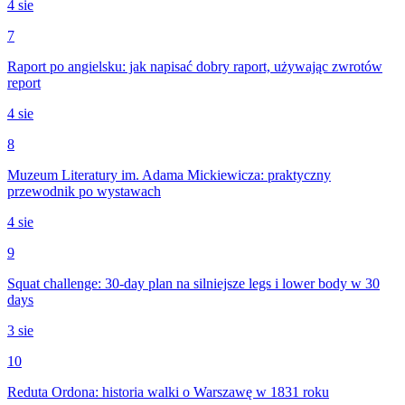
4 sie
7
Raport po angielsku: jak napisać dobry raport, używając zwrotów
report
4 sie
8
Muzeum Literatury im. Adama Mickiewicza: praktyczny
przewodnik po wystawach
4 sie
9
Squat challenge: 30-day plan na silniejsze legs i lower body w 30
days
3 sie
10
Reduta Ordona: historia walki o Warszawę w 1831 roku