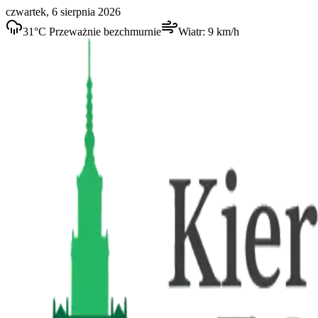
czwartek, 6 sierpnia 2026
31
°C
Przeważnie bezchmurnie
Wiatr:
9
km/h