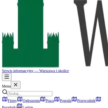
Serwis informacyjny —
Warszawa
i okolice
Menu
Firmy
Ogłoszenia
Praca
Pogoda
Przewodnik
Poradniki
Ludzie