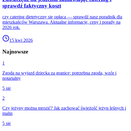
sprawdź faktyczny koszt
czy catering dietetyczny się opłaca — sprawdź nasz poradnik dla
mieszkańców Warszawa. Aktualne informacje, ceny i porady na
2026 rok.
15 kwi 2026
Najnowsze
1
Zgoda na wyjazd dziecka za granicę: potrzebna zgoda, wzór i
notarialny
5 sie
2
Czy jeżyny można mrozić? Jak zachować świeżość jeżyn leśnych i
malin
5 sie