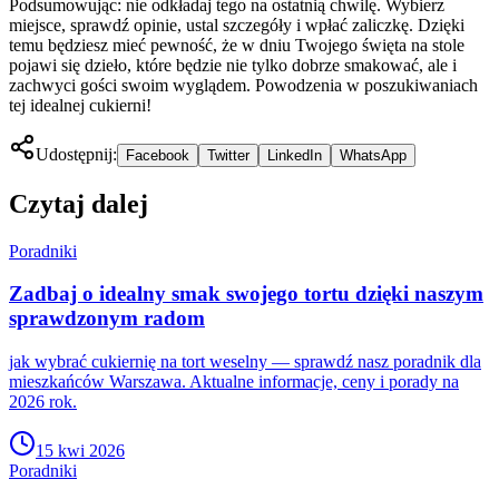
Podsumowując: nie odkładaj tego na ostatnią chwilę. Wybierz
miejsce, sprawdź opinie, ustal szczegóły i wpłać zaliczkę. Dzięki
temu będziesz mieć pewność, że w dniu Twojego święta na stole
pojawi się dzieło, które będzie nie tylko dobrze smakować, ale i
zachwyci gości swoim wyglądem. Powodzenia w poszukiwaniach
tej idealnej cukierni!
Udostępnij:
Facebook
Twitter
LinkedIn
WhatsApp
Czytaj dalej
Poradniki
Zadbaj o idealny smak swojego tortu dzięki naszym
sprawdzonym radom
jak wybrać cukiernię na tort weselny — sprawdź nasz poradnik dla
mieszkańców Warszawa. Aktualne informacje, ceny i porady na
2026 rok.
15 kwi 2026
Poradniki