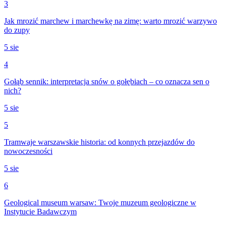
3
Jak mrozić marchew i marchewkę na zimę: warto mrozić warzywo
do zupy
5 sie
4
Gołąb sennik: interpretacja snów o gołębiach – co oznacza sen o
nich?
5 sie
5
Tramwaje warszawskie historia: od konnych przejazdów do
nowoczesności
5 sie
6
Geological museum warsaw: Twoje muzeum geologiczne w
Instytucie Badawczym