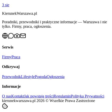
3 sie
KierunekWarszawa.pl
Poradniki, przewodniki i praktyczne informacje — Warszawa i nie
tylko. Firmy, praca, ogłoszenia.
Serwis
Firmy
Praca
Odkrywaj
Przewodnik
Lifestyle
Pogoda
Ogłoszenia
Informacje
O nas
Kontakt
Jak powstają treści
Regulamin
Polityka Prywatności
kierunekwarszawa.pl
2026
©
Wszelkie Prawa Zastrzeżone