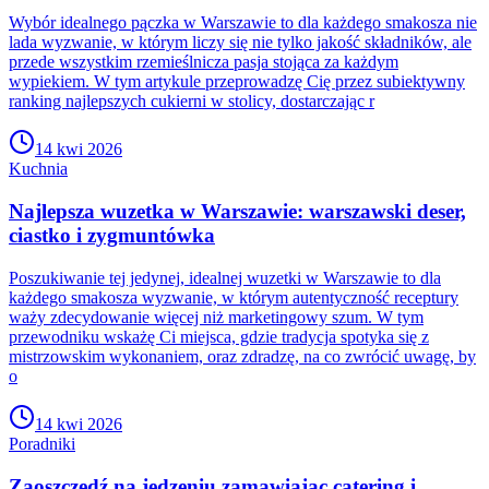
Wybór idealnego pączka w Warszawie to dla każdego smakosza nie
lada wyzwanie, w którym liczy się nie tylko jakość składników, ale
przede wszystkim rzemieślnicza pasja stojąca za każdym
wypiekiem. W tym artykule przeprowadzę Cię przez subiektywny
ranking najlepszych cukierni w stolicy, dostarczając r
14 kwi 2026
Kuchnia
Najlepsza wuzetka w Warszawie: warszawski deser,
ciastko i zygmuntówka
Poszukiwanie tej jedynej, idealnej wuzetki w Warszawie to dla
każdego smakosza wyzwanie, w którym autentyczność receptury
waży zdecydowanie więcej niż marketingowy szum. W tym
przewodniku wskażę Ci miejsca, gdzie tradycja spotyka się z
mistrzowskim wykonaniem, oraz zdradzę, na co zwrócić uwagę, by
o
14 kwi 2026
Poradniki
Zaoszczędź na jedzeniu zamawiając catering i