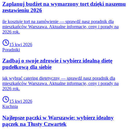
Zaplanuj budżet na wymarzony tort dzięki naszemu
zestawieniu 2026
ile kosztuje tort na zamówienie — sprawdź nasz poradnik dla
mieszkańców Warszawa. Aktualne informacje, ceny i porady na
2026 rok.
15 kwi 2026
Poradniki
Zadbaj o swoje zdrowie i wybierz idealną dietę
pudełkową dla siebie
jak wybrać catering dietetyczny — sprawdź nasz poradnik dla
mieszkańców Warszawa. Aktualne informacje, ceny i porady na
2026 rok.
15 kwi 2026
Kuchnia
Najlepsze pączki w Warszawie: wybierz idealny
pączek na Tłusty Czwartek