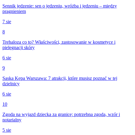
Sennik jedzenie: sen o jedzeniu, wróżba i jedzeniu – między
pragnieniem
7 sie
8
Trehaloza co to? Właściwości, zastosowanie w kosmetyce i
pielęgnacji skóry
6 sie
9
Saska Kępa Warszawa: 7 atrakcji, które musisz poznać w tej
dzielnicy
6 sie
10
Zgoda na wyjazd dziecka za granicę: potrzebna zgoda, wzór i
notarialny
5 sie