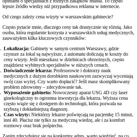
opiniami o specjalistach z różnych zakątków miasta. To często
lepsze źródło wiedzy niż przypadkowa reklama w internecie.
Od czego zależy cena wizyty w warszawskim gabinecie?
Często pytacie mnie, dlaczego ceny tak drastycznie się różnią. Jako
osoba, która regularnie korzysta z warszawskich usług medycznych,
zauważyłem kilka kluczowych czynników:
Lokalizacja:
Gabinety w samym centrum Warszawy, gdzie
czynsze za lokal są najwyższe, z automatu doliczają te koszty do
ceny wizyty. Jeśli mieszkasz w dzielnicach obrzeżnych, często
znajdziesz wybitnych specjalistów w niższych cenach.
Doświadczenie lekarza:
Profesorowie i doktorzy nauk
medycznych z dużym dorobkiem naukowym zazwyczaj wyceniają
swój czas wyżej. Czy warto dopłacić? Jeśli masz skomplikowany
problem zdrowotny – zdecydowanie tak.
Wyposażenie gabinetu:
Nowoczesny aparat USG 4D czy laser
ginekologiczny to ogromna inwestycja dla lekarza. Wyższa cena
często wiąże się z dostępem do technologii, która pozwala na
szybszą i dokładniejszą diagnozę.
Czas wizyty:
Niektórzy lekarze poświęcają na pacjentkę 15 minut,
inni 40. Płacisz nie tylko za medyczną wiedzę, ale i za komfort
rozmowy oraz brak pośpiechu.
Zanim zdecydujesz się na konkretny adres, warto wiedzieć, na co