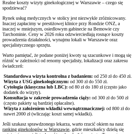
Realne koszty wizyty ginekologicznej w Warszawie – czego się
spodziewać?
Rynek usług medycznych w stolicy jest niezwykle zróżnicowany.
Inaczej zapłacimy w prestiżowej klinice przy Rondzie ONZ, a
inaczej w mniejszym, osiedlowym gabinecie na Bemowie czy
Tarchominie. Ceny w 2026 roku odzwierciedlają rosnące koszty
prowadzenia działalności, wynajmu lokali w Warszawie oraz
specjalistycznego sprzętu.
Warto pamiętać, że podane poniżej kwoty są szacunkowe i mogą się
różnić w zależności od renomy specjalisty, lokalizacji oraz zakresu
świadczeń:
Standardowa wizyta kontrolna z badaniem:
od 250 zł do 450 zł.
Wizyta z USG ginekologicznym:
od 300 zł do 550 zł.
Cytologia (klasyczna lub LBC):
od 80 zł do 180 zł (często jako
dodatek do wizyty).
Konsultacja w zakresie prowadzenia ciąży:
od 300 zł do 500 zł
(często pakiety są bardziej opłacalne).
Wizyta z założeniem wkładki wewnątrzmacicznej:
od 800 zł do
nawet 2000 zł (wliczając koszt samej wkładki).
Jeśli szukasz sprawdzonego lekarza, warto rzucić okiem na nasz
ranking ginekologów w Warszawie
, gdzie mieszkańcy dzielą się