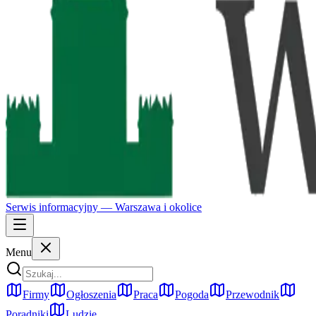
Serwis informacyjny —
Warszawa
i okolice
Menu
Firmy
Ogłoszenia
Praca
Pogoda
Przewodnik
Poradniki
Ludzie