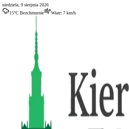
niedziela, 9 sierpnia 2026
15
°C
Bezchmurnie
Wiatr:
7
km/h