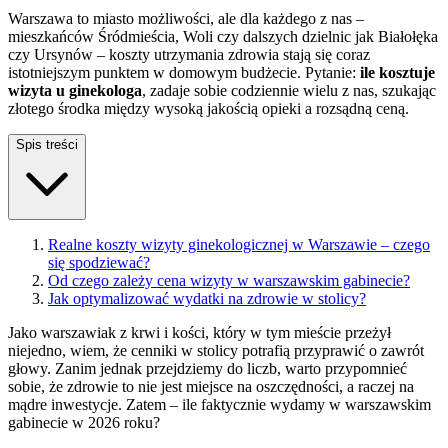
Warszawa to miasto możliwości, ale dla każdego z nas –
mieszkańców Śródmieścia, Woli czy dalszych dzielnic jak Białołęka
czy Ursynów – koszty utrzymania zdrowia stają się coraz
istotniejszym punktem w domowym budżecie. Pytanie:
ile kosztuje
wizyta u ginekologa
, zadaje sobie codziennie wielu z nas, szukając
złotego środka między wysoką jakością opieki a rozsądną ceną.
Spis treści
Realne koszty wizyty ginekologicznej w Warszawie – czego
się spodziewać?
Od czego zależy cena wizyty w warszawskim gabinecie?
Jak optymalizować wydatki na zdrowie w stolicy?
Jako warszawiak z krwi i kości, który w tym mieście przeżył
niejedno, wiem, że cenniki w stolicy potrafią przyprawić o zawrót
głowy. Zanim jednak przejdziemy do liczb, warto przypomnieć
sobie, że zdrowie to nie jest miejsce na oszczędności, a raczej na
mądre inwestycje. Zatem – ile faktycznie wydamy w warszawskim
gabinecie w 2026 roku?