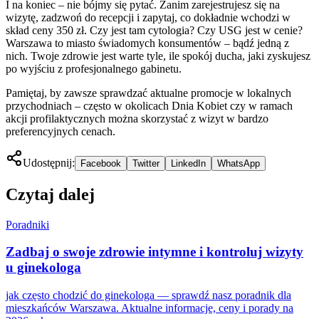
I na koniec – nie bójmy się pytać. Zanim zarejestrujesz się na
wizytę, zadzwoń do recepcji i zapytaj, co dokładnie wchodzi w
skład ceny 350 zł. Czy jest tam cytologia? Czy USG jest w cenie?
Warszawa to miasto świadomych konsumentów – bądź jedną z
nich. Twoje zdrowie jest warte tyle, ile spokój ducha, jaki zyskujesz
po wyjściu z profesjonalnego gabinetu.
Pamiętaj, by zawsze sprawdzać aktualne promocje w lokalnych
przychodniach – często w okolicach Dnia Kobiet czy w ramach
akcji profilaktycznych można skorzystać z wizyt w bardzo
preferencyjnych cenach.
Udostępnij:
Facebook
Twitter
LinkedIn
WhatsApp
Czytaj dalej
Poradniki
Zadbaj o swoje zdrowie intymne i kontroluj wizyty
u ginekologa
jak często chodzić do ginekologa — sprawdź nasz poradnik dla
mieszkańców Warszawa. Aktualne informacje, ceny i porady na