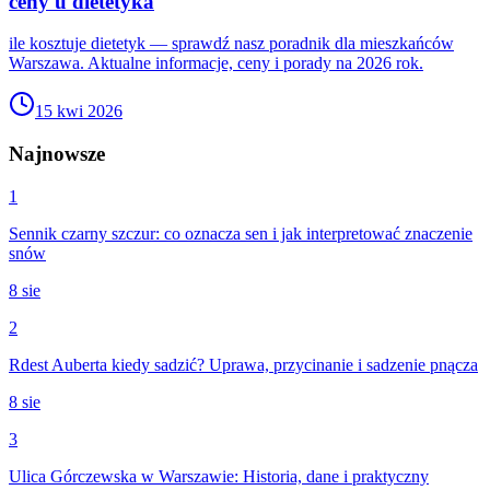
ceny u dietetyka
ile kosztuje dietetyk — sprawdź nasz poradnik dla mieszkańców
Warszawa. Aktualne informacje, ceny i porady na 2026 rok.
15 kwi 2026
Najnowsze
1
Sennik czarny szczur: co oznacza sen i jak interpretować znaczenie
snów
8 sie
2
Rdest Auberta kiedy sadzić? Uprawa, przycinanie i sadzenie pnącza
8 sie
3
Ulica Górczewska w Warszawie: Historia, dane i praktyczny