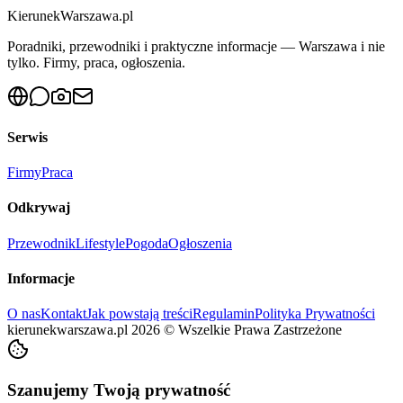
KierunekWarszawa.pl
Poradniki, przewodniki i praktyczne informacje — Warszawa i nie
tylko. Firmy, praca, ogłoszenia.
Serwis
Firmy
Praca
Odkrywaj
Przewodnik
Lifestyle
Pogoda
Ogłoszenia
Informacje
O nas
Kontakt
Jak powstają treści
Regulamin
Polityka Prywatności
kierunekwarszawa.pl
2026
©
Wszelkie Prawa Zastrzeżone
Szanujemy Twoją prywatność