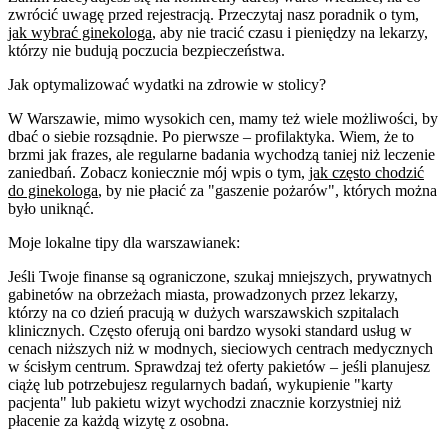
zwrócić uwagę przed rejestracją. Przeczytaj nasz poradnik o tym,
jak wybrać ginekologa
, aby nie tracić czasu i pieniędzy na lekarzy,
którzy nie budują poczucia bezpieczeństwa.
Jak optymalizować wydatki na zdrowie w stolicy?
W Warszawie, mimo wysokich cen, mamy też wiele możliwości, by
dbać o siebie rozsądnie. Po pierwsze – profilaktyka. Wiem, że to
brzmi jak frazes, ale regularne badania wychodzą taniej niż leczenie
zaniedbań. Zobacz koniecznie mój wpis o tym,
jak często chodzić
do ginekologa
, by nie płacić za "gaszenie pożarów", których można
było uniknąć.
Moje lokalne tipy dla warszawianek:
Jeśli Twoje finanse są ograniczone, szukaj mniejszych, prywatnych
gabinetów na obrzeżach miasta, prowadzonych przez lekarzy,
którzy na co dzień pracują w dużych warszawskich szpitalach
klinicznych. Często oferują oni bardzo wysoki standard usług w
cenach niższych niż w modnych, sieciowych centrach medycznych
w ścisłym centrum. Sprawdzaj też oferty pakietów – jeśli planujesz
ciążę lub potrzebujesz regularnych badań, wykupienie "karty
pacjenta" lub pakietu wizyt wychodzi znacznie korzystniej niż
płacenie za każdą wizytę z osobna.