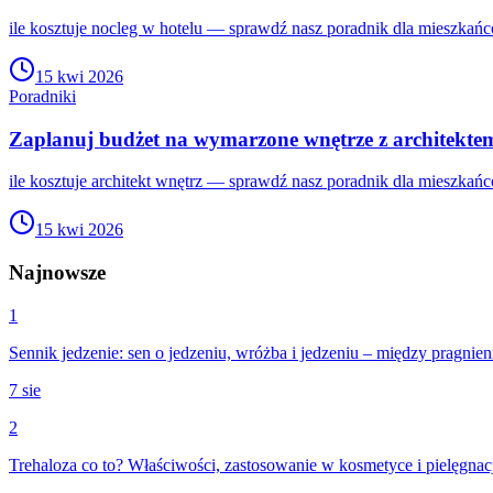
ile kosztuje nocleg w hotelu — sprawdź nasz poradnik dla mieszkań
15 kwi 2026
Poradniki
Zaplanuj budżet na wymarzone wnętrze z architekte
ile kosztuje architekt wnętrz — sprawdź nasz poradnik dla mieszkań
15 kwi 2026
Najnowsze
1
Sennik jedzenie: sen o jedzeniu, wróżba i jedzeniu – między pragnie
7 sie
2
Trehaloza co to? Właściwości, zastosowanie w kosmetyce i pielęgnac