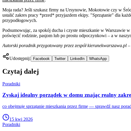
Moja rada? Jeśli szukasz firmy na Ursynowie, Mokotowie czy w Śródmi
ustalić zakres pracy *przed* przyjazdem ekipy. "Sprzątanie" dla każ
przypodłogowych.
Podsumowując, za spokój ducha i czyste mieszkanie w Warszawie w 2
poświęcić rodzinie, pasjom lub po prostu odpoczynkowi – a w naszym 
Autorski poradnik przygotowany przez zespół kierunekwarszawa.pl 
Udostępnij:
Facebook
Twitter
LinkedIn
WhatsApp
Czytaj dalej
Poradniki
Zyskaj idealny porządek w domu znając realny zakre
co obejmuje sprzątanie mieszkania przez firmę — sprawdź nasz pora
15 kwi 2026
Poradniki