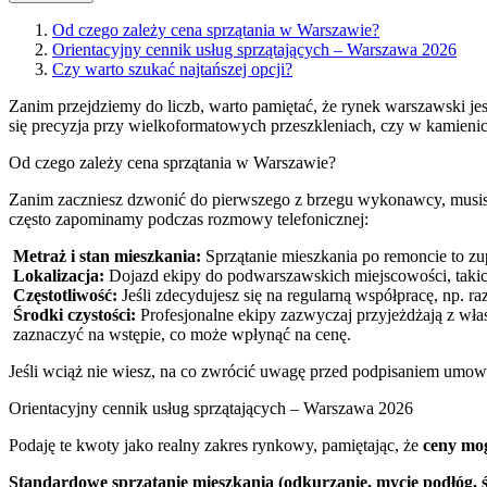
Od czego zależy cena sprzątania w Warszawie?
Orientacyjny cennik usług sprzątających – Warszawa 2026
Czy warto szukać najtańszej opcji?
Zanim przejdziemy do liczb, warto pamiętać, że rynek warszawski jes
się precyzja przy wielkoformatowych przeszkleniach, czy w kamienic
Od czego zależy cena sprzątania w Warszawie?
Zanim zaczniesz dzwonić do pierwszego z brzegu wykonawcy, musisz
często zapominamy podczas rozmowy telefonicznej:
Metraż i stan mieszkania:
Sprzątanie mieszkania po remoncie to zu
Lokalizacja:
Dojazd ekipy do podwarszawskich miejscowości, takich
Częstotliwość:
Jeśli zdecydujesz się na regularną współpracę, np. r
Środki czystości:
Profesjonalne ekipy zazwyczaj przyjeżdżają z włas
zaznaczyć na wstępie, co może wpłynąć na cenę.
Jeśli wciąż nie wiesz, na co zwrócić uwagę przed podpisaniem umow
Orientacyjny cennik usług sprzątających – Warszawa 2026
Podaję te kwoty jako realny zakres rynkowy, pamiętając, że
ceny mog
Standardowe sprzątanie mieszkania (odkurzanie, mycie podłóg, śc