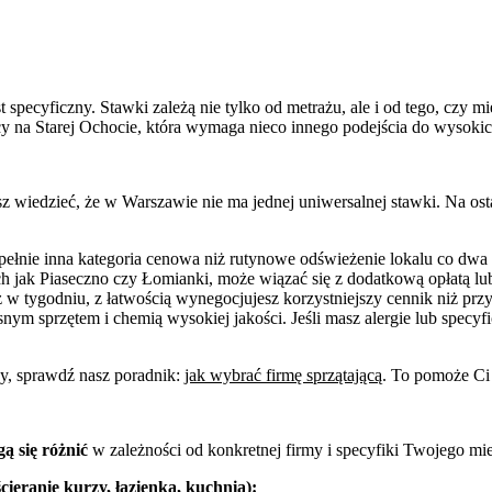
t specyficzny. Stawki zależą nie tylko od metrażu, ale i od tego, cz
y na Starej Ochocie, która wymaga nieco innego podejścia do wysokic
 wiedzieć, że w Warszawie nie ma jednej uniwersalnej stawki. Na o
pełnie inna kategoria cenowa niż rutynowe odświeżenie lokalu co dwa 
 jak Piaseczno czy Łomianki, może wiązać się z dodatkową opłatą lu
az w tygodniu, z łatwością wynegocjujesz korzystniejszy cennik niż pr
nym sprzętem i chemią wysokiej jakości. Jeśli masz alergie lub specyfi
y, sprawdź nasz poradnik:
jak wybrać firmę sprzątającą
. To pomoże Ci 
ą się różnić
w zależności od konkretnej firmy i specyfiki Twojego mi
ieranie kurzy, łazienka, kuchnia):