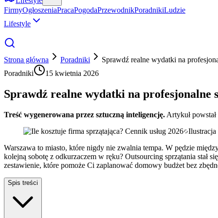
Lifestyle
Firmy
Ogłoszenia
Praca
Pogoda
Przewodnik
Poradniki
Ludzie
Lifestyle
Strona główna
Poradniki
Sprawdź realne wydatki na profesjon
Poradniki
15 kwietnia 2026
Sprawdź realne wydatki na profesjonalne 
Treść wygenerowana przez sztuczną inteligencję.
Artykuł powstał
Ilustracj
Warszawa to miasto, które nigdy nie zwalnia tempa. W pędzie międz
kolejną sobotę z odkurzaczem w ręku? Outsourcing sprzątania stał się 
zestawienie, które pomoże Ci zaplanować domowy budżet bez zbędne
Spis treści