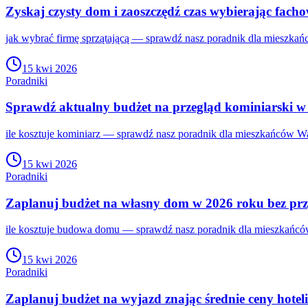
Zyskaj czysty dom i zaoszczędź czas wybierając fach
jak wybrać firmę sprzątającą — sprawdź nasz poradnik dla mieszkań
15 kwi 2026
Poradniki
Sprawdź aktualny budżet na przegląd kominiarski w
ile kosztuje kominiarz — sprawdź nasz poradnik dla mieszkańców Wa
15 kwi 2026
Poradniki
Zaplanuj budżet na własny dom w 2026 roku bez prz
ile kosztuje budowa domu — sprawdź nasz poradnik dla mieszkańców
15 kwi 2026
Poradniki
Zaplanuj budżet na wyjazd znając średnie ceny hotel