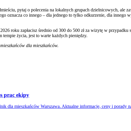
eściu, pytaj o polecenia na lokalnych grupach dzielnicowych, ale zaws
dego oznacza co innego – dla jednego to tylko odkurzenie, dla innego 
026 roku zapłacisz średnio od 300 do 500 zł za wizytę w przypadku 
tempie życia, jest to warte każdych pieniędzy.
– mieszkańców dla mieszkańców.
s prac ekipy
dnik dla mieszkańców Warszawa. Aktualne informacje, ceny i porady n