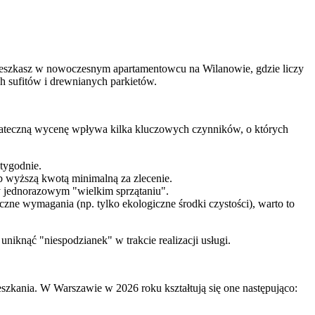
y mieszkasz w nowoczesnym apartamentowcu na Wilanowie, gdzie liczy
h sufitów i drewnianych parkietów.
stateczną wycenę wpływa kilka kluczowych czynników, o których
tygodnie.
b wyższą kwotą minimalną za zlecenie.
zy jednorazowym "wielkim sprzątaniu".
czne wymagania (np. tylko ekologiczne środki czystości), warto to
uniknąć "niespodzianek" w trakcie realizacji usługi.
eszkania. W Warszawie w 2026 roku kształtują się one następująco: