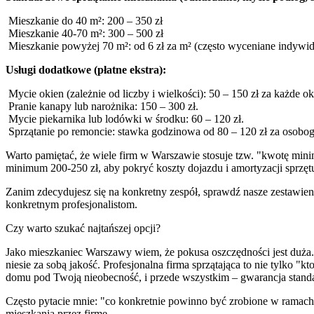
Mieszkanie do 40 m²: 200 – 350 zł
Mieszkanie 40-70 m²: 300 – 500 zł
Mieszkanie powyżej 70 m²: od 6 zł za m² (często wyceniane indywid
Usługi dodatkowe (płatne ekstra):
Mycie okien (zależnie od liczby i wielkości): 50 – 150 zł za każde 
Pranie kanapy lub narożnika: 150 – 300 zł.
Mycie piekarnika lub lodówki w środku: 60 – 120 zł.
Sprzątanie po remoncie: stawka godzinowa od 80 – 120 zł za osobog
Warto pamiętać, że wiele firm w Warszawie stosuje tzw. "kwotę minima
minimum 200-250 zł, aby pokryć koszty dojazdu i amortyzacji sprzęt
Zanim zdecydujesz się na konkretny zespół, sprawdź nasze zestawi
konkretnym profesjonalistom.
Czy warto szukać najtańszej opcji?
Jako mieszkaniec Warszawy wiem, że pokusa oszczędności jest duża. Z
niesie za sobą jakość. Profesjonalna firma sprzątająca to nie tylko 
domu pod Twoją nieobecność, i przede wszystkim – gwarancja standa
Często pytacie mnie: "co konkretnie powinno być zrobione w ramach
mieszkania przez firmę
.