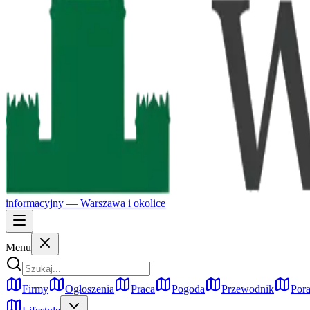
informacyjny —
Warszawa
i okolice
Menu
Firmy
Ogłoszenia
Praca
Pogoda
Przewodnik
Pora